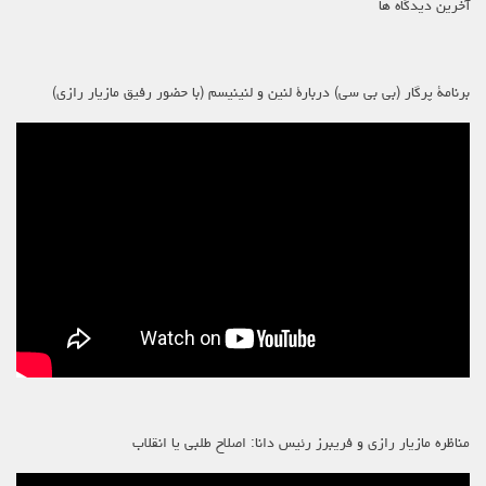
آخرین دیدگاه ها
برنامۀ پرگار (بی بی سی) دربارۀ لنین و لنینیسم (با حضور رفیق مازیار رازی)
مناظره مازیار رازی و فریبرز رئیس دانا: اصلاح طلبی یا انقلاب