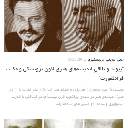
ادبی
/
تاریخی
/
تروتسکیزم
می 26, 2025
“پیوند و تلاقیِ اندیشه‌های هنری لئون تروتسکی و مکتب
فرانکفورت”
نویسنده: امین ماسوری | هنرپژوه و منتقد هنر اشاره: از نقدِ قدرت تا آزادیِ
هنر: اندیشه‌ی هنر در سده‌ی پرآشوب قرن بیست‌اُم، در کِشاکش با قدرت،
ایدئولوژی و سلطه، دو مسیر هم‌راستا اما با...