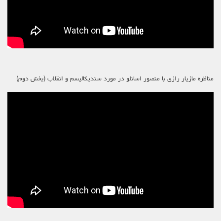
مناظره مازیار رازی با منصور اسانلو در مورد سندیکالیسم و انقلاب (بخش دوم)