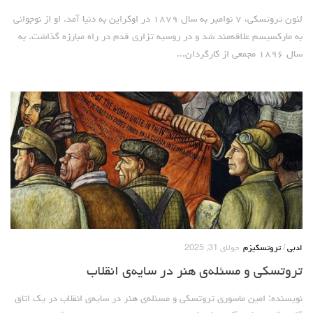
حاکمیت
لئون تروتسکی، ۷ نوامبر به سال ۱۸۷۹ در اوکراین به دنیا آمد. او از نوجوانی
اصلاح طلبان
به مارکسیسم علاقه‌مند شد و در روسیه تزاری قدم در راه مبارزه گذاشت. به
ایران و غرب
سال ۱۸۹۶ مجمعی از کارگردان...
اصول
حزب پیشتاز
برنامه انقلابی
انقلاب کارگری
سوسیالیسم
امپریالیسم
اتحاد مارکسیست ها
انترناسیونالیسم
ادبی
/
تروتسکیزم
جولای 31, 2025
خانه
تروتسکی و مسئله‌ی هنر در سایه‌ی انقلاب
English
نویسنده: امین ماسوری تروتسکی و مسئله‌ی هنر در سایه‌ی انقلاب در یک اتاق
هسته کارگران پيشتاز سوسياليست (خوزستان)