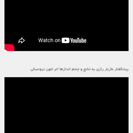
پیشگفتار مازیار رازی به نتایج و چشم اندازها اثر لئون تروتسکی