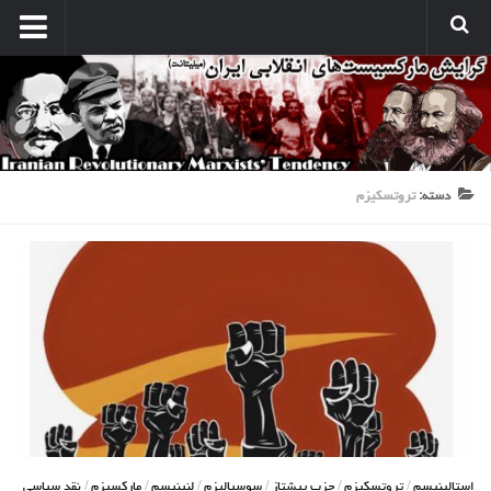
انتشارات
نشریه کارگر میلیتانت
نشر میلیتانت
کتب و جزوات
دسته:
تروتسکیزم
نشر همبستگی کارگری
صدای مارکسیستهای انقلابی
آرشیو مارکسیست ها در اینترنت
بین المللی
بحران امپریالیسم
نبرد کارگری
مسائل اقتصادی
مسایل منطقه
استالینیسم
/
تروتسکیزم
/
حزب پیشتاز
/
سوسیالیزم
/
لنینیسم
/
مارکسیزم
/
نقد سیاسی