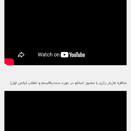
مناظره مازیار رازی با منصور اسانلو در مورد سندیکالیسم و انقلاب (بخش اول)