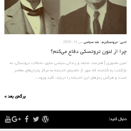
ادبی
/
تروتسکیزم
/
نقد سیاسی
می 14, 2025
چرا از لئون تروتسکی دفاع می‌کنم؟
امین ماسوری | هنرمند، منتقد و زندانی سیاسی سابق «شناخت تروتسکی، نه
بازگشت به گذشته، که عبور از حاشیه‌ی اندیشه به مرکز بحران‌های معاصر
است؛ و هرکس رمزهای این اندیشه را دریابد، کلید ورود...
برگه‌ی بعد »
دنبال کنید: