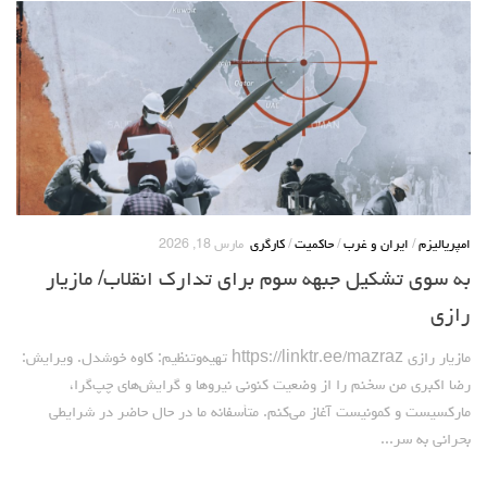
امپریالیزم
/
ایران و غرب
/
حاکمیت
/
کارگری
مارس 18, 2026
به سوی تشکیل جبهه سوم برای تدارک انقلاب/ مازیار
رازی
مازیار رازی https://linktr.ee/mazraz تهیه‌وتنظیم: کاوه خوشدل. ویرایش:
رضا اکبری من سخنم را از وضعیت کنونی نیروها و گرایش‌های چپ‌گرا،
مارکسیست و کمونیست آغاز می‌کنم. متأسفانه ما در حال حاضر در شرایطی
بحرانی به سر...