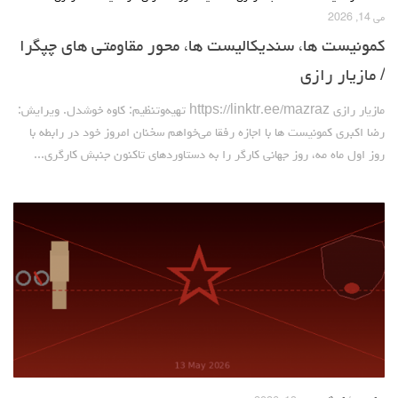
می 14, 2026
آمریکای لاتین
کمونیست ها، سندیکالیست ها، محور مقاومتی های چپگرا
بحث
/ مازیار رازی
زنان
مازیار رازی https://linktr.ee/mazraz تهیه‌وتنظیم: کاوه خوشدل. ویرایش:
کارگران
رضا اکبری کمونیست ها با اجازه رفقا می‌خواهم سخنان امروز خود در رابطه با
اقتصادی
روز اول ماه مه، روز جهانی کارگر را به دستاوردهای تاکنون جنبش کارگری...
ادبی
سیاسی
نقد سیاسی
فلسفی
مباحثات
تئوری
نقد
کومله