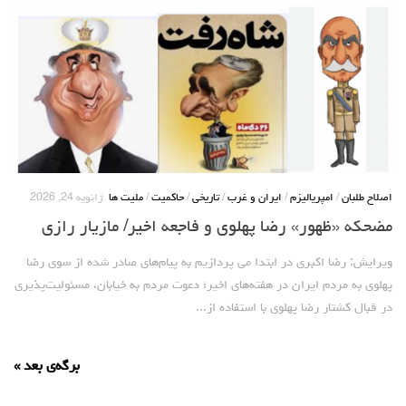
اصلاح طلبان
/
امپریالیزم
/
ایران و غرب
/
تاریخی
/
حاکمیت
/
ملیت ها
ژانویه 24, 2026
مضحکه «ظهور» رضا پهلوی و فاجعه اخیر/ مازیار رازی
ویرایش: رضا اکبری در ابتدا می پردازیم به پیام‌های صادر شده از سوی رضا
پهلوی به مردم ایران در هفته‌های اخیر؛ دعوت مردم به خیابان، مسئولیت‌پذیری
در قبال کشتار رضا پهلوی با استفاده از...
برگه‌ی بعد »