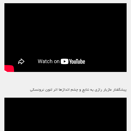
پیشگفتار مازیار رازی به نتایج و چشم اندازها اثر لئون تروتسکی