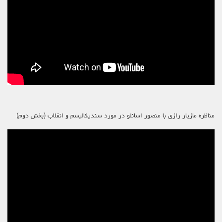
مناظره مازیار رازی با منصور اسانلو در مورد سندیکالیسم و انقلاب (بخش دوم)