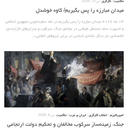
حاکمیت
/
کارگری
می 13, 2026
روشنفکران مارکسیست
میدان مبارزه را پس بگیریم/ کاوه خوشدل
فعالان کارگری
۱۳ مه ۲۰۲۶ میدان مبارزه را پس بگیریم در نقد سفیدشویی جمهوری اسلامی
حزب کمونیست کارگری
و ضرورت صف مستقل طبقاتی در میانه‌ی جنگ، سرکوب و بحران‌های فزاینده‌ی
راه کارگر
اقتصادی، بار دیگر تضادی اساسی در برابر نیروهای انقلابی...
حزب کمونیست ایران
کومله
اقلیت
اتحاد سوسیالیستی کارگری
مائوئیست ها – سربداران
IMT گرایش بین المللی مارکسیستی
SWP حزب کارگر سوسیالیست
آنارشیست ها
امپریالیزم
/
انقلاب کارگری
/
ایران و غرب
/
حاکمیت
می 8, 2026
مارکسیسم
جنگ، زمینه‌ساز سرکوب مخالفان و تحکیم دولت ارتجاعی