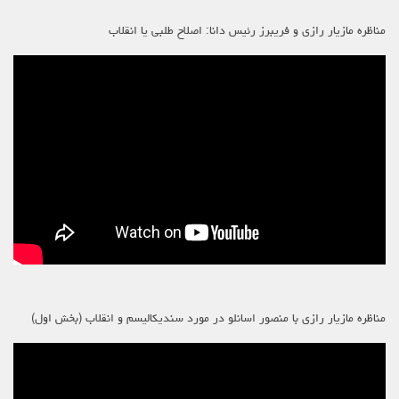
مناظره مازیار رازی و فریبرز رئیس دانا: اصلاح طلبی یا انقلاب
مناظره مازیار رازی با منصور اسانلو در مورد سندیکالیسم و انقلاب (بخش اول)