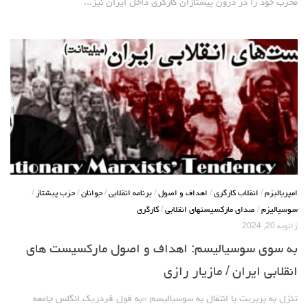
حاکمیت
مخرب خود را در درون پیشتازان کارگری داخل ایران نیز...
اصلاح طلبان
ایران و غرب
اصول
حزب پیشتاز
برنامه انقلابی
انقلاب کارگری
سوسیالیسم
امپریالیسم
امپریالیزم
/
انقلاب کارگری
/
اهداف و اصول
/
برنامه انقلابی
/
جوانان
/
حزب پیشتاز
/
اتحاد مارکسیست ها
سوسیالیزم
/
صدای مارکسیستهای انقلابی
/
کارگری
ژانویه 20, 2024
انترناسیونالیسم
به سوی سوسیالیسم: اهداف و اصول مارکسیست های
خانه
انقلابی ایران / مازیار رازی
English
تنزل به بربریت یا انتقال به سوسیالیسم «به قول فردریک انگلس جامعه
هسته کارگران پيشتاز سوسياليست (خوزستان)