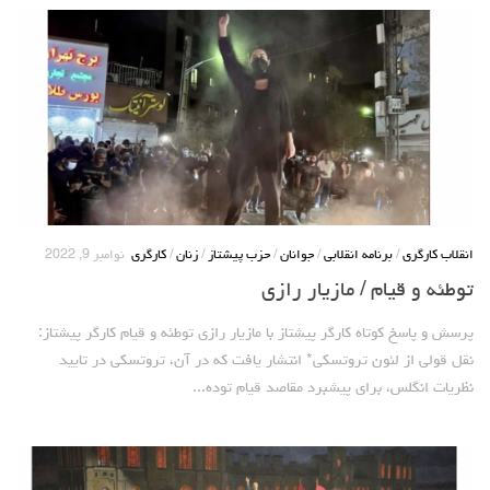
انقلاب کارگری
/
برنامه انقلابی
/
جوانان
/
حزب پیشتاز
/
زنان
/
کارگری
نوامبر 9, 2022
توطئه و قیام / مازیار رازی
پرسش و پاسخ کوتاه کارگر پیشتاز با مازیار رازی توطئه و قیام کارگر پیشتاز:
نقل قولی از لئون تروتسکی* انتشار یافت که در آن، تروتسکی در تایید
نظریات انگلس، برای پیشبرد مقاصد قیام توده...