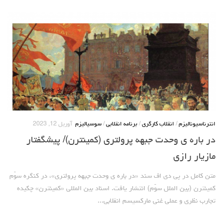
انترناسیونالیزم
/
انقلاب کارگری
/
برنامه انقلابی
/
سوسیالیزم
آوریل 12, 2023
در باره ی وحدت جبهه پرولتری (کمینترن)/ پیشگفتار
مازیار رازی
متن کامل در پی دی اف سند «در باره ی وحدت جبهه پرولتری»، در کنگره سوّم
کمینترن (بین الملل سوّم) انتشار یافت. اسناد بین المللی «کمینترن» چکیده
تجارب نظری و عملی غنی مارکسیسم انقلابی...