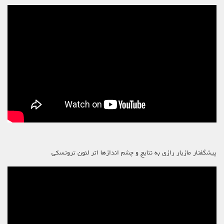
پیشگفتار مازیار رازی به نتایج و چشم اندازها اثر لئون تروتسکی