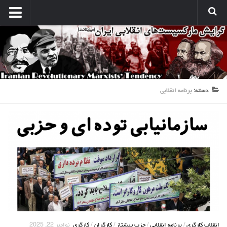
انتشارات
نشریه کارگر میلیتانت
نشر میلیتانت
کتب و جزوات
دسته:
برنامه انقلابی
نشر همبستگی کارگری
صدای مارکسیستهای انقلابی
آرشیو مارکسیست ها در اینترنت
بین المللی
بحران امپریالیسم
نبرد کارگری
مسائل اقتصادی
مسایل منطقه
انقلاب کارگری
/
برنامه انقلابی
/
حزب پیشتاز
/
کارگران
/
کارگری
نوامبر 22, 2025