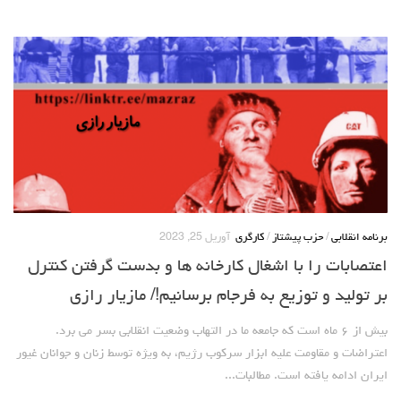
برنامه انقلابی
/
حزب پیشتاز
/
کارگری
آوریل 25, 2023
اعتصابات را با اشغال کارخانه ها و بدست گرفتن کنترل
بر تولید و توزیع به فرجام برسانیم!/ مازیار رازی
بیش از ۶ ماه است که جامعه ما در التهاب وضعیت انقلابی بسر می برد.
اعتراضات و مقاومت علیه ابزار سرکوب رژیم، به ویژه توسط زنان و جوانان غیور
ایران ادامه یافته است. مطالبات...