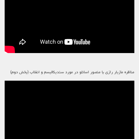
مناظره مازیار رازی با منصور اسانلو در مورد سندیکالیسم و انقلاب (بخش دوم)