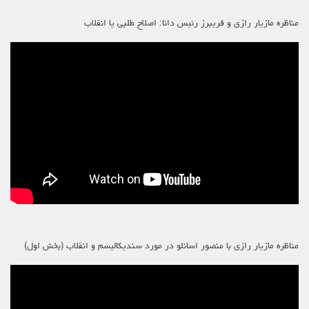
مناظره مازیار رازی و فریبرز رئیس دانا: اصلاح طلبی یا انقلاب
مناظره مازیار رازی با منصور اسانلو در مورد سندیکالیسم و انقلاب (بخش اول)