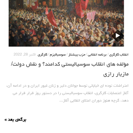
انقلاب کارگری
/
برنامه انقلابی
/
حزب پیشتاز
/
سوسیالیزم
/
کارگری
اکتبر 28, 2022
مؤلفه های انقلاب سوسیالیستی کدامند؟ و نقش دولت/
مازیار رازی
اعتراضات توده ای خیابانی توسط جوانان دلیر و زنان غیور ایران و در ادامه آن،
آغاز اعتصابات کارگری، انقلاب سوسیالیستی را در دستور روز قرار قرار می
دهد، گرچه هنوز دوران اعتلای انقلابی آغاز...
برگه‌ی بعد »