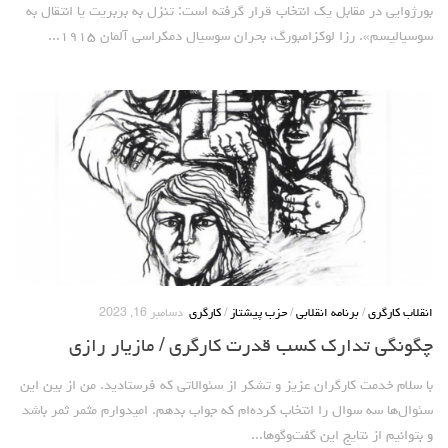
بورژوایی در مقابل یک انتخاب قرار گرفته است: تنزل به بربریت یا انتقال به
سوسیالیسم». رزا لوکزامبورگ، بحران سوسیال دمکراسی آلمان ۱۹۱۵...
انقلاب کارگری
/
برنامه انقلابی
/
حزب پیشتاز
/
کارگری
دسامبر 16, 2023
چگونگی تدارک کسب قدرت کارگری / مازیار رازی
با سلام خدمت کارگران عزیز و تشکر از سئوالاتی که فرستادید. من از بین این
سئوال‌ها سه سوال را انتخاب کرده‌ام که جواب بدهم. امیدوارم مثمر ثمر باشد
و بتوانیم از نتایج این گفت‌وگوها...