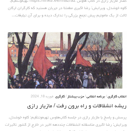
گفتار مازیار رازی در کلاب هاوس https://linktr.ee/mazraz تهیه‌وتنظیم:
لنینیسم
کاوه خوشدل. ویرایش: رضا اکبری مطمئنا در جریان هستید که کارگران ارکان
تروتسکیسم
ثالث از یک‌ ماه‌ونیم پیش تجمع بزرگی را تدارک دیده و برای آن تبلیغات...
استالینیسم
آنارکو سندیکالیسم
آموزش مارکسیستی
اجتماعی
کمیته اقدام کارگری
جوانان
زنان
ملیت ها
انقلاب کارگری
/
برنامه انقلابی
/
حزب پیشتاز
/
کارگری
فوریه 18, 2024
تاریخی
ریشه انشقاقات و راه برون رفت / مازیار رازی
شبکه همبستگی کارگری
پرسش و پاسخ با مازیار رازی در جلسه کلاب‌هاوس تهیه‌وتنظیم: کاوه خوشدل.
تحلیل
ویرایش: رضا اکبری متاسفانه انشقاقات چنددهه اخیر در خارج از کشور تاثیرات