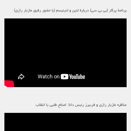
برنامۀ پرگار (بی بی سی) دربارۀ لنین و لنینیسم (با حضور رفیق مازیار رازی)
مناظره مازیار رازی و فریبرز رئیس دانا: اصلاح طلبی یا انقلاب