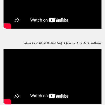
پیشگفتار مازیار رازی به نتایج و چشم اندازها اثر لئون تروتسکی