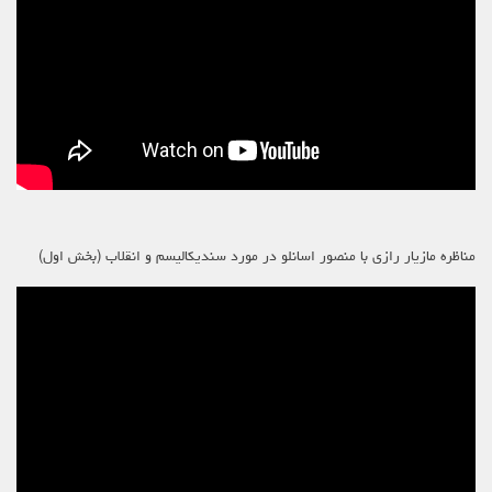
مناظره مازیار رازی با منصور اسانلو در مورد سندیکالیسم و انقلاب (بخش اول)