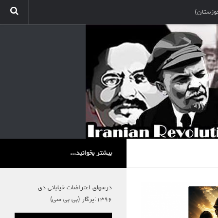
وزستان)
بیشتر بخوانید...
درسهای اعتراضات خیابانی دی
۱۳۹۶:پرگار (بی بی سی)