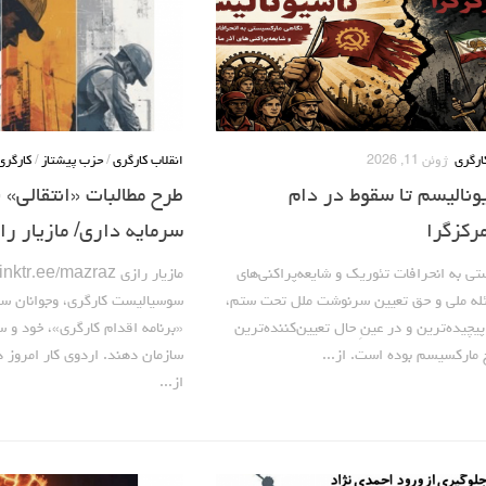
رگری
ژوئن 11, 2026
انقلاب کارگری
/
حزب پیشتاز
/
کارگری
یونالیسم تا سقوط در دام
طرح مطالبات «انتقالی» ب
رکزگرا
سرمایه داری/ مازیار را
ی به انحرافات تئوریک و شایعه‌پراکنی‌های
له ملی و حق تعیین سرنوشت ملل تحت ستم،
سوسیالیست کارگری، وجوانان س
یچیده‌ترین و در عینِ‌ حال تعیین‌کننده‌ترین
«برنامه اقدام کارگری»، خود و سا
 مارکسیسم بوده است. از...
سازمان دهند. اردوی کار امروز 
از...