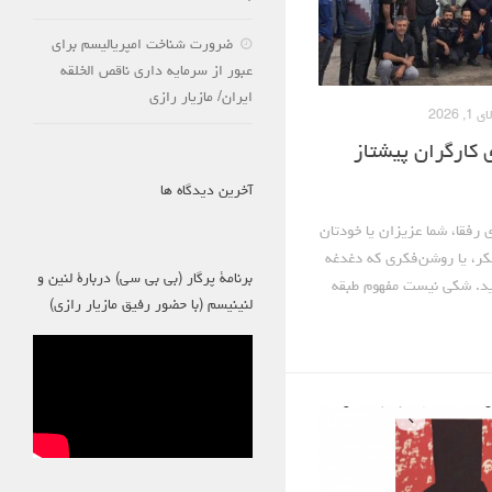
ضرورت شناخت امپریالیسم برای
عبور از سرمایه داری ناقص الخلقه
ایران/ مازیار رازی
1, 2026
 کارگران پیشتاز
آخرین دیدگاه ها
رفقا، شما عزیزان یا خودتان
کر، یا روشن‌فکری که دغدغه
برنامۀ پرگار (بی بی سی) دربارۀ لنین و
ارید. شکی نیست مفهوم طبقه
لنینیسم (با حضور رفیق مازیار رازی)