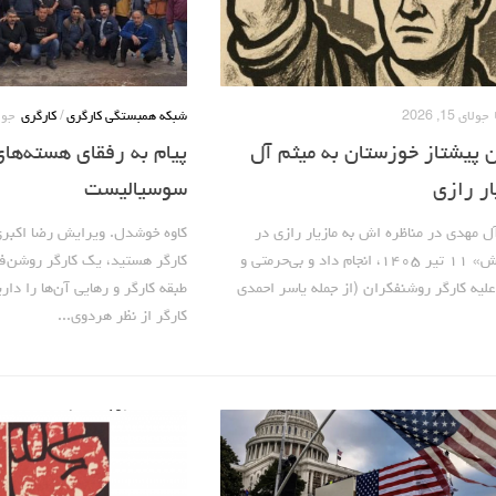
جولای 15, 2026
شبکه همبستگی کارگری
/
کارگری
جولای 
ن پیشتاز خوزستان به میثم آل
پیام به رفقای هسته‌های
ار رازی
سوسیالیست
ل‌ مهدی در مناظره اش به مازیار رازی در
کاوه خوشدل. ویرایش رضا اکبری 
«تلویزیون جنبش» ۱۱ تیر ۱۴۰۵، انجام داد و بی‌حرمتی و
کارگر هستید، یک کارگر روشن‌ف
لیه کارگر روشنفکران (از جمله یاسر احمدی
طبقه کارگر و رهایی آن‌ها را د
کارگر از نظر هردوی...