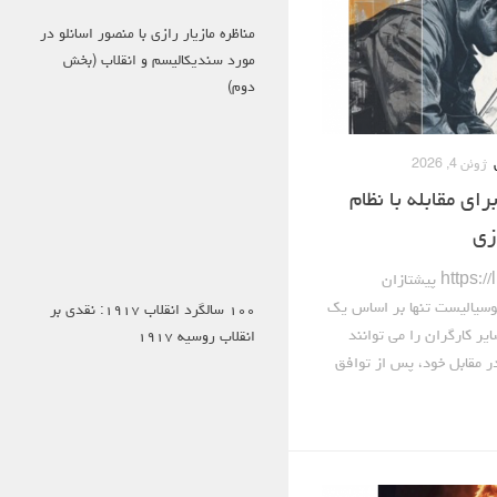
مناظره مازیار رازی با منصور اسانلو در
مورد سندیکالیسم و انقلاب (بخش
دوم)
ژوئن 4, 2026
رای مقابله با نظام
زی
مازیار رازی https://linktr.ee/mazraz پیشتازان
وسیالیست تنها بر اساس یک
۱۰۰ سالگرد انقلاب ۱۹۱۷: نقدی بر
یر کارگران را می توانند
انقلاب روسیه ۱۹۱۷
در مقابل خود، پس از توافق