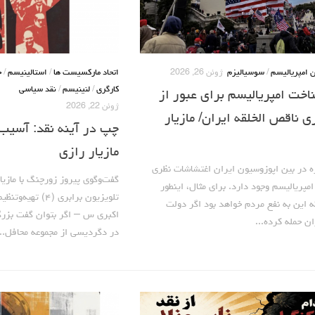
ن امپریالیسم
/
سوسیالیزم
ژوئن 26, 2026
اتحاد مارکسیست ها
/
استالینیسم
/
ح
کارگری
/
لنینیسم
/
نقد سیاسی
ت امپریالیسم برای عبور از
ژوئن 22, 2026
ی ناقص الخلقه ایران/ مازیار
چپ در آینه نقد: آسیب
مازیار رازی
زه در بین اپوزوسیون ایران اغتشاشات نظری
گفت‌وگوی پیروز زورچنگ با مازیا
امپریالیسم وجود دارد. برای مثال، اینطور
تلویزیون برابری (
این به نفع مردم خواهد بود اگر دولت
اکبری س – اگر بتوان گفت بزرگ
ان حمله کرده...
در دگردیسی از مجموعه محافل...