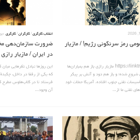
انقلاب کارگری
/
کارگران
/
کارگری
جولای 
می رمز سرنگونی رژیم! / مازیار
ضرورت سازمان‌دهی مخف
در ایران / مازیار رازی
https://linktr.ee/mazraz مازیار رازی باز هم بمباران‌ها
این روزها تبادل نظرهایی میان 
 شروع شده؛ و باز هم دود و آتش بر پیکر
که یکی از رفقا در داخل، چکیدۀ 
تأسیسات نفتی جنوب افتاده. آمریکا حملات خود
فرستاد تا در کلاب‌هاوس مطرح کنم
ای نفتی ما از...
آن وجود...