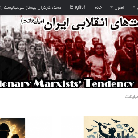
اصول
خانه
English
هسته کارگران پيشتاز سوسياليست (خ
یلیتانت