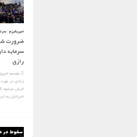
امپریالیزم
/
بحرا
ضرورت شناخ
سرمایه دار
رازی
 مقدمه امرو
زیادی در مورد 
فرض میشود که 
اسرائیل به ایر