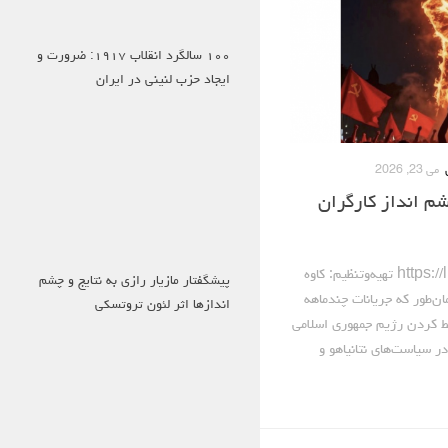
۱۰۰ سالگرد انقلاب ۱۹۱۷: ضرورت و
ایجاد حزب لنینی در ایران
می 23, 2026
م انداز کارگران
مازیار رازی https://linktr.ee/mazraz تهیه‌وتنظیم: کاوه
پیشگفتار مازیار رازی به نتایج و چشم
‌طور که جریانات چندماهه
اندازها اثر لئون تروتسکی
ط کردن رژیم جمهوری اسلامی
ست. اگرچه تفاوت‎هایی در سیاست‌های نتانیاهو و