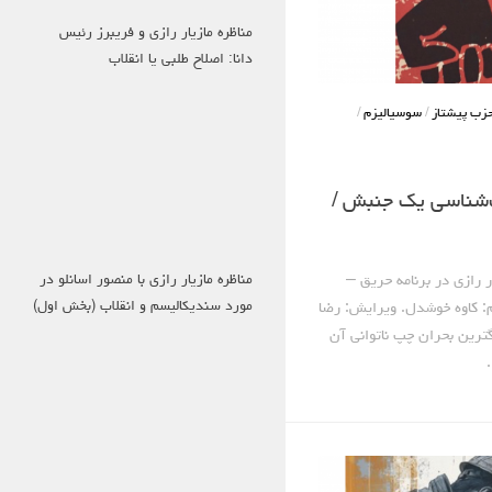
مناظره مازیار رازی و فریبرز رئیس
دانا: اصلاح طلبی یا انقلاب
زب پیشتاز
/
سوسیالیزم
/
‌شناسی یک جنبش /
مناظره مازیار رازی با منصور اسانلو در
ر رازی در برنامه حریق –
مورد سندیکالیسم و انقلاب (بخش اول)
۴) تهیه‌وتنظیم: کاوه خوشدل. ویرایش: رضا
ترین بحران چپ ناتوانی آن