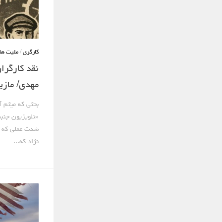
کارگری
/
ملیت ها
نقد کارگرا
مهدی/ مازی
بحثی که میثم آ
شدت عملی که ع
نژاد که...