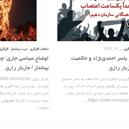
گری
می 30, 2026
انقلاب کارگری
/
حزب پیشتاز
/
کارگری
 یاسر احمدی‌نژاد و حاکمیت
اوضاع سیاسی جاری: چش
یار رازی
پیشتاز / مازیار رازی
در حاشیه دستگیری و حکم زندانی ۳۳ ماهه به یاسر احمدی
نژاد این مطلب بیش از یکسال پیش خرداد ۱۴۰۳ پس از
خوشدل ـ ویرایش رضا اکبری همان
اطلاعات به یاسر احمدی نژاد انتشار یافت.
اخیر نشان داد هدف آمریکا ساق
نبوده و نی
دونالد...