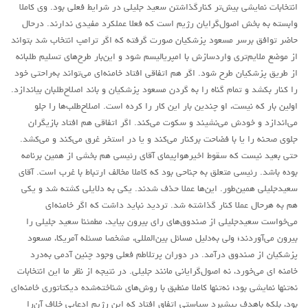
انتخابات نمایشی بیش‌تر کنارگذاشتن سعید جلیلی در شرایط فعلی بود. وی کاملا
وابسته به بخش اصول‌گرایان رژیم است که فعلا عملکرد مفیدی ندارند. درحال
حاضر توافق برسر مسعود پزشکیان صورت گرفته که اگر ترامپ انتخاب شد بتواند
از موضع ملایم‌تری واردسازش با امپریالیسم شود و این‌بار طرح‌های تسلیم طلبانه
از طریق پزشکیان طرح شود. اگر هم اتفاقی افتاد خامنه‌ای می‌تواند به‌راحتی خود
را کنار بکشد و تمام گناه را به گردن مسعود پزشکیان و باند اصلاح‌طلبان بیاندازد.
اولین بار که نیست، او چندین بار این کار را کرده است. اصلاح‌طلب‌ها را جلو
می‌اندازد و خودش می‌نشیند و سکوت می‌کند. اگر اتفاقی هم افتاد بازیگران
جلوی صحنه را یا با فضاحت برکنار می‌کند و یا در استخر غرق می‌کند و می‌کشد.
حتی بعید نیست که سقوط اخیرهواپیمای آقای رئیسی هم بخشی از همین برنامه
بوده باشد. رئیسی متعلق به جناحی بود که کاملا مخالف ارتباط با غرب است. آقای
سعیدجلیلی همین‌طور. این‌ها عملا حذف شدند. یکی به دلایلی کشته شد و یکی
هم به هرحال عملا کنار گذاشته شد. تردید نباید داشت که اگر خامنه‌ای
می‌خواست سعیدجلیلی از صندوق‌های رای بیرون بیاید، مطمئنا سعید جلیلی را
بیرون می‌آوردند؛ ولی به‌دلیل مسائل بین‌المللی، مشخصا مسئله آمریکا، مسعود
پزشکیان از صندوق درآمد. در دوران پرتلاطم فعلی وجود چنین آدمی به‌درد
خامنه ای می‌خورد، نه اصول‌گرایانی مانند جلیلی. در نتیجه از نظر ما این انتخابات
نه‌تنها نمایشی بود؛ نه‌تنها کاملا منطبق با روش‌های شناخته‌شده دیکتاتوری خامنه‌ای
بود، بلکه باهدف پیشبرد سیاستی اتفاق افتاد که این رژیم ادعایی خلاف آن‌را