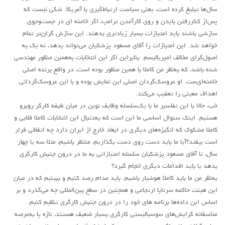
سال‌ها تبلیغ کرده است، یعنی سیاست ارتباط‌گیری با آمریکا. شکی نیست که
پس‌از کناررفتن بایدن و روی کارآمدن ترامپ، اگر خامنه ای در جست‌وجوی
سازشی باشند باید امتیازات بسیار زیاد‌تری بدهند. این سازش گران‌تر تمام
خواهد شد. این امتیازات را آقای مسعود پزشکیان می‌تواند بدهد، نه یک به‌
اصول‌گرای مخالف امپریالیسم. بنابراین اگر این انتخابات به‌همین منظور مهندسی
شده باشد، که به‌نظر من کاملا با همین منظور بوده است، در واقع برنده اصلی
خامنه‌ای‌ست. او عروسک‌گردان اصلی این نمایش بوده و با این عروسک‌گردانی
اهداف معینی را تعقیب می‌کند.
خب، حالا با این تفاسیر ما با یک‌سلسله وظایف نوین در میان طبقه کارگر روبرو
هستیم. اینک سئوال اساسی ما این است که به‌دنبال این انتخابات کاملا قلابی و
کاملا مشکوک که انگیزه‌های دیگری در ابعاد خارج از ایران دارد چه اتفاقی قرار
است بیفتد؟آیا ما باید دست روی دست بگذاریم، منتظر باشیم، مثلا سه یا چهار
سال، تا آقای مسعود پزشکیان سلسله امتیازاتی به ما در درون جنبش کارگری
بدهد یا باید اقدامات دیگری انجام گیرد؟
به‌نظر من ما باید کاملا هوشیار باشیم. باید مدام رصد کنیم و ببینیم که در میان
این هیئت حاکمه سرتاپا ارتجاعی و همچنین در سطح بین‌المللی چه می‌گذرد و بر
اساس این داده‌ها برنامه های‌ خود را در درون جنبش کارگری تنظیم کنیم.
متاسفانه گرایش‌های‌ سوسیالیستی کارگری بسیار ضعیف هستند، تازه پا به‌عرصه