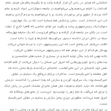
حاکمیت
انتخاباتی که هیتلر در راس آن قرار گرفته باشد و ما بگوییم به‌فرمان هیتلر تمام
اصلاح طلبان
اقدامات را انجام می‌دهیم ولی می‌خواهیم در جامعه دموکراسی ایجاد کنیم و تمام
آحاد مردم از حقوق برابر برخوردار باشند، و یا می‌خواهیم به مردم آزادی بدهیم.
ایران و غرب
خب این خنده‌دار است. سخن پزشکیان هم مسخره است که در یک چهارچوب
اصول
دموکراتیک رئیس‌جمهوری بیاید و بگوید من اوامر شخصی که ظاهرا خارج از دولت
است، در بالای سر جامعه قرار گرفته و درواقع فردی‌ست که یک سابقه چهل‌ساله
حزب پیشتاز
سیاه در داخل ایران داشته، دستور سرکوب‌ها، کشتارها و غیره را داده است،
برنامه انقلابی
اطاعت می‌کنم. خب واضح است که این رئیس‌جمهور دارد با مردم شوخی می‌کند.
بهرحال هرکدام از این دونفر هم که رئیس‌جمهور می‌شدند تفاوتی نمی‌کرد.
انقلاب کارگری
نکته مهمی که باید به‌آن توجه کنیم و در بسیاری از صحبت‌های متخصصین و
سوسیالیسم
بحث‌های رادیو تلویزیون‌هایی که امروز این مسائل‌ را دنبال می‌کنند از قلم افتاده،
امپریالیسم
نقش خود خامنه‌ای در این ماجراهاست. خامنه‌ای درگذشته بارها نشان داده که
اهل معامله با امپریالیسم است. مذاکرات برجام درواقع یک تسلیم در مقابل
اتحاد مارکسیست ها
امپرالیسم بود؛ یک سرفرود آوردن و سازش که بعدا اسمش را گذاشتند «نرمش
انترناسیونالیسم
قهرمانانه» که «باید انجام بدهیم»؛ مثل همان ماجرای مضحک خمینی در پایان جنگ
با عراق که می‌گفت ما جام زهر را نوشیدیم. این‌دست از مانورهای بچه‌گانه که
خانه
امروز همه می‌دانند منظورش چیزی به‌جز سازش و تسلیم در مقابل امپریالیسم
English
نیست.
در دورانی‌که ماجرای برجام در جریان بود کسانی مانند ظریف و روحانی را علم
هسته کارگران پيشتاز سوسياليست (خوزستان)