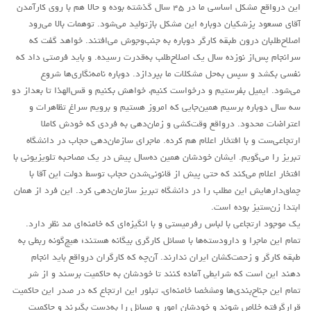
این درواقع مشکل اساسی ما در ۴۵ سال گذشته بوده و حالا هم با روی کارآمدن
آقای مسعود پزشکیان دوباره این مشکل بازتولید می‌شود. توهمات بالا می‌رود
اصلاح‌طلبان درون طبقه کارگر دوباره به جنب‌وجوش می‌افتند. خواهد گفت که
سرانجام پس‌از نوزده سال یک اصلاح‌طلب به‌قدرت رسیده. و باید فرصتی داد که
نفسی بکشد و سپس به‌حل مشکلات ما بپردازد. دوباره نامه‌نگاری‌ها شروع
می‌شود. ایمیل بفرستیم و درخواست کنیم، خواهش بکنیم و قس‌الهذا تا بعداز دو
سه سال دوباره برسیم همین‌جایی که امروز هستیم و برویم سراغ تظاهرات و
اعتراضات محدود. درواقع وقت‌کشی و زمان‌دهی به فردی که خودش کاملا
ارتجاعی‌ست و با افتخار اعلام هم کرده. ماجرای سازمان‌دهی حجاب در دانشگاه
تبریز را می‌گویم. ایشان خودشان همین ده‌سال پیش در یک مصاحبه تلویزیونی با
افتخار اعلام می‌کند که حتی پیش از قانونی‌شدن حجاب توسط دولت این آقا با
چماق‌دارهایش این مطلب را در دانشگاه تبریز سازمان‌دهی کرد. این فرد از همان
ابتدا زن‌ستیز بوده است.
یک موجود ارتجاعی با لباس رفرمیستی و با انگیزه‌ای که خامنه‌ای مد نظر دارد.
تمام این ماجرا و دارودسته‌ها با مسائل کارگری بیگانه هستند؛ هیچ‌گونه ربطی به
طبقه کارگر و زحمت‌کشان ایران ندارند. آن‌چه که کارگران درواقع باید انجام
دهند این است که شرایطی آماده کنند تا خودشان به حاکمیت برسند و از شر
تمام این جناح‌بندی‌ها ومشخصا خامنه‌ای، تبلور این ارتجاع که در صدر این حاکمیت
قرارگرفته خلاص شوند و خودشان امور و مسائل را به‌دست بگیرند و حاکمیت