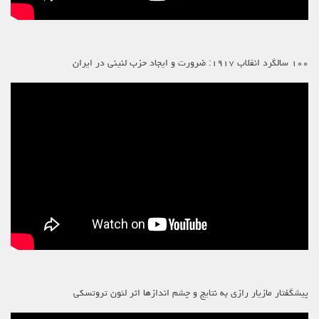
۱۰۰ سالگرد انقلاب ۱۹۱۷: ضرورت و ایجاد حزب لنینی در ایران
پیشگفتار مازیار رازی به نتایج و چشم اندازها اثر لئون تروتسکی