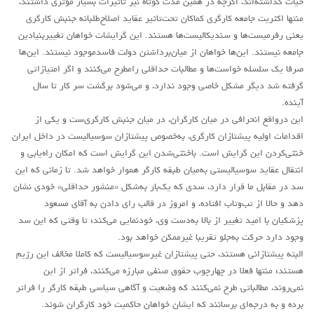
حیات گذاشته‌اند، اگرچه در همین مدت کوتاه نیز تأثیرات بسیار مؤثری داشتند،
منتها اکثریت جامعه کارگری‌ کماکان تحت‌تاثیر عقاید اصلاح‌طلبانه جنبش کارگری
یعنی رفرمیست‌ها و سندیکالیست‌ها هستند. این گرایشات خواهان تغییربنیادین
جامعه نیستند. این‌ها خواهان از میان‌برداشتن دولت فاسدموجود نیستند. این‌ها
صرفا یک سلسله خواست‌ها و مطالبات حداقلی رامطرح می‌کنند و اگر امتیازاتی
گرفته شد دیگر مشکل خاصی وجود ندارد، و می‌شود برگشت سرِ کار تا سال
آینده.
این در‌واقع انحرافی در میان کارگران، در میان جنبش کارگری‌ست و یکی از
اقدامات اولیه پیشتازان کارگری، به‌خصوص پیشتازان سوسیالیست در داخل ایران
خنثی‌کردن این گرایش است. باخنثی‌شدن این گرایش است که امکان راه‌یابی و
انتقال عقاید سوسیالیستی به‌میان طبقه کارگر هموار خواهد شد. تا زمانی که این
سد در مقابل ما قرار دارد، سدی که یک‌بار به‌شکل «منشور حداقلی» خودی نشان
دهد و حالا از تب‌وتاب افتاده، و امروز در قالب رای دادن به آقای مسعود
پزشکیان با امید تغییر از بالا به‌دست وی، خودنمایی می‌کند؛ تا وقتی که این سد
وجود دارد حرکت به‌جلو تقریبا غیرممکن خواهد بود.
البته پیشتازانی هستند، حتی پیشتازان غیرسوسیالیست که کاملا مخالف این رژیم
هستند؛ منتها فعلا در چهارچوب حقوق صنفی مبارزه می‌کنند، فراتر از این
نمی‌روند، مطالباتی طرح نمی‌کنند که وضعیت و آگاهی سیاسی طبقه کارگر را فراتر
برده و به درجه‌ای برسانند که ایشان خواهان حاکمیت خود کارگران شوند.