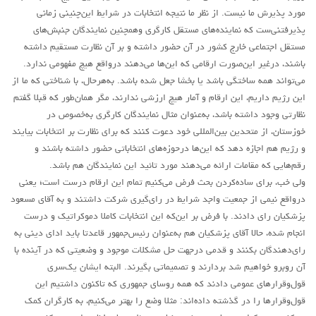
مورد پذیرش ما نیست. از نظر ما نتیجه انتخابات در شرایط این‌چنینی زمانی
روشنفکران مارکسیست
پذیرفتنی‌ست که نماینده‌های مستقل کارگری وهمچنین نمایندگان جنبش‌های
فعالان کارگری
مستقل اجتماعی خارج کشور در آن حضور داشته و بر آن نظارت مستقیم داشته
باشند، درغیر این‌صورت ارقامی که این‌ها می‌دهند درواقع هیچ مفهومی ندار‌د.
حزب کمونیست کارگری
می‌تواند همه ساختگی باشد یا بخشا جعل شده باشد. به‌هرحال، با شناختی که ما از
راه کارگر
این رژیم داریم، این ارقام و آمار هیچ ارزشی ندارند، مگر همان‌طور که قبلا گفتم
حزب کمونیست ایران
نظارتی وجود داشته باشد، به‌عنوان مثال نمایندگان کارگری به‌خصوص در
خوزستان، از متحدین بین‌المللی خود دعوت کنند که برای نظارت بر انتخابات بیایند
کومله
و رژیم هم اجازه دهد که این‌ها درحوزه‌های انتخاباتی حضور داشته باشند و
اقلیت
رقم‌هایی که مقامات ارائه می‌دهند مورد تائید این نمایندگان هم باشد.
اتحاد سوسیالیستی کارگری
ولی خب، برای ساده‌کردن بحث فرض می‌کنیم تمام این ارقام درست است؛ یعنی
درواقع نیمی از جمعیت واجد شرایط در رای‌گیری شرکت داشتند و به آقای مسعود
مائوئیست ها – سربداران
پزشکیان رای دادند. با فرض بر این‌که این انتخابات کاملا دموکراتیک و درست
IMT گرایش بین المللی مارکسیستی
انجام شده، حالا آقای پزشکیان هم به‌عنوان رئیس‌جمهور قاعدتا باید ادای دینی به
رای‌دهندگان بکنند و قدمی درجهت حل مشکلات موجود و وضعیتی که در آینده با
SWP حزب کارگر سوسیالیست
آن روبرو خواهیم شد بردارند و تصمیماتی بگیرند. البته ایشان یک‌سری
آنارشیست ها
قول‌وقرارهای عمومی دادند که همه روسای جمهوری که تاکنون داشتیم این
مارکسیسم
قول‌و‌قرارها را در گذشته داده‌اند: مثلا وضع را بهتر می‌کنیم، به کارگران کمک