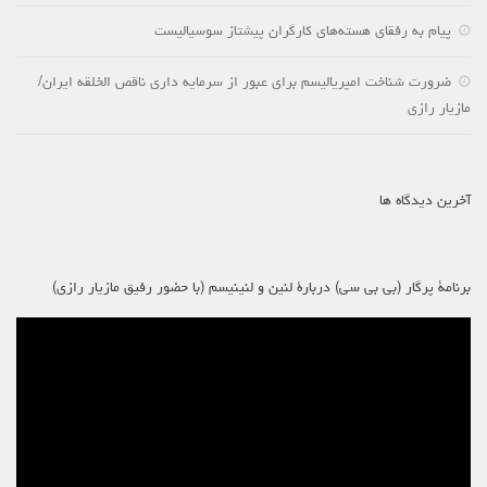
پیام به رفقای هسته‌های کارگران پیشتاز سوسیالیست
ضرورت شناخت امپریالیسم برای عبور از سرمایه داری ناقص الخلقه ایران/
مازیار رازی
آخرین دیدگاه ها
برنامۀ پرگار (بی بی سی) دربارۀ لنین و لنینیسم (با حضور رفیق مازیار رازی)