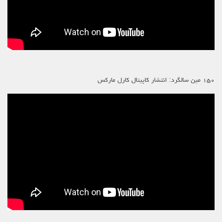
۱۵۰ مین سالگرد: انتشار کاپیتال کارل مارکس