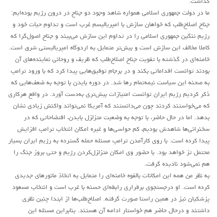
گذاشت.
ما در دولت جمهوری اسلامی همواره شاهد وجود دو جناح در درون رژیم بوده‌ایم:
جناح اصلاح‌طلب که خواهان سازش با امپریالیسم غرب است و تداوم حیات خود و
رژیم ننگین جمهوری اسلامی را در تداوم این سازش می‌بیند و جناح اصول‌گرا که
کاملا مخالف این سازش است و بیش‌تر متمایل به اردوگاه امپریالیستی شرق است.
خامنه‌ای در گذشته با تقویت جناح اصلاح‌طلب که ظریف و روحانی نماینده‌های آن
بودند توانست اقداماتی بکند و در برجام توفیق‌هایی پیدا کرد که با ورود ترامپ
به صحنه این سیاست نیمه‌تمام رها شد. در دوره‌ بایدن با توجه به ضعف‌هایی که
ذکر کردیم رژیم ایران توانست امتیازات بیش‌تری به‌دست آورد. در واقع هرکاری
که می‌خواستند کردند چون می‌دانستند که آمریکا نمی‌تواند واکنش زیادی نشان
بدهد. اما در حال حاضر، با توجه به وضعیت متزلزل بایدن، افتضاحاتی که در
سخنرانی‌ها شاهدش بودیم، کم حواسی‌ها و غیره امکان انتخاب ترامپ افزایش
پیدا کرده است. با روی کارآمدن ترامپ مسئله حمله گسترده به رژیم ایران بسیار
محتمل تز خواهد بود. با حضور وی امکان متزلزل‌کردن رژیم و حتی بروز جنگ را
هم نمی‌شود نادیده گرفت.
به نظر من همه این امکانات بالقوه خامنه‌ای را متمایل به اتخاذ مانورهای جدیدی
کرده است. او درجستجوی برقراری رابطه‌ای حسنه با غرب است و انتخاب مسعود
پزشکیان نیز در همین راستا صورت گرفته. اصلاح‌طلب‌ها از ابتدا چنین نظری
داشتند و درحال حاضر هم خواستار ادامه آن هستند. بنابراین مسئله این