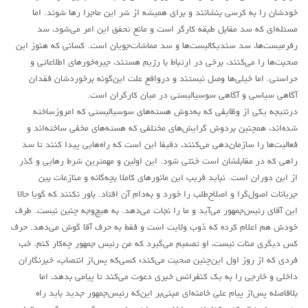
خودشان را به کرسی بنشانند و برای همیشه از شر این ماجرا رها شوند. اما
مسئله‌ای که سد مقابل طبقه کارگر است و مانع تحقق این امر می‌شود، سد
رفرمیست‌ها، سد سندیکالیست‌ها و سد مماشات‌جویان است. کسانی که هنوز این
صحبت‌ها را می‌کنند، برخی در ارتباط با رژیم هستند، جیره‌خورهای اطلاعاتی و
حراستی. اما خیلی‌ها وصل نیستند و درواقع علت این‌گونه برخوردشان فقدان
آگاهی سیاسی و آگاهی سوسیالیستی در میان کارگران است.
درنتیجه یکی از وظایفی که به‌دوش هسته‌های سوسیالیستی که امروزساخته
شده‌اند، همچنین بردوش گرایش‌های مختلفی که هسته‌های مخفی ساخته‌اند و
فعالیت‌ها را سازمان‌دهی می‌کنند، دقیقا این است که راه‌هایی پیدا کنند تا سد
راهی که در مقابلشان است خنثی شود. این اولین و مهمترین شرط رهایی و گذر
از این دوران است. نباید فریب این مانورهای کاملا بچه‌گانه و منازعات بین
جریانات اصول‌گرا و اصلاح‌طلب را خورد و به‌دام آن افتاد. باور نکنند که گویا حالا
این آقای رئیس‌جمهور می‌آید و ما را نجات می‌دهد. به هیچ‌وجه چنین نیست. طرف
خودش هم اعلام کرده که ذوب ولایت است و فقط به حرف آقا گوش می‌دهد. حرف
کس دیگری منات نیست، او تصمیم می‌گیرد که من رئیس جمهور چه‌کار کنم. خب
فردی که از روز اول این‌چنین صحبت می‌کند؛ کسی‌که پس‌از انتصاب، خبرنگاران
داخلی و خارجی را به یک کنفرانس خبری دعوت می‌کند تا پیامی بدهد، اما
بلافاصله پس‌از پیام علی خامنه‌ای مبنی‌بر این‌که رئیس‌جمهور جدید باید راه