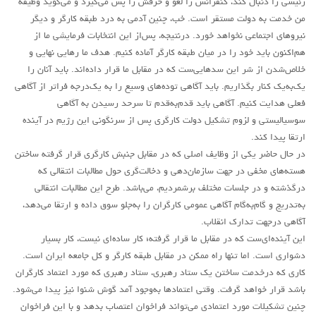
رئیسی را دنبال کند، کنفرانس را لغو و حرفش را پس می‌گیرد و می‌گوید وظیفه
من خدمت به دولت مستقر است. خب، چنین آدمی به درد طبقه کارگر و دیگر
نیروهای اجتماعی نخواهد خورد. درنتیجه، پس‌از این انتخابات فرمایشی ما از
هم‌اکنون باید خود را در میان طبقه کارگر آماده کنیم. هدف ما رهایی نهایی و
خلاص‌شدن از شر این سدهایی‌ست که در مقابل ما قرار داده‌اند. باید آنان را
یک‌به‌یک کنار بگذاریم. باید آگاهی توده‌های وسیع را به یک‌درجه فراتر از آگاهی
فعلی هدایت کنیم. آگاهی باید قدم‌به‌قدم تا سرحد رسیدن به آگاهی
سوسیالیستی و لزوم تشکیل دولت کارگری پس از سرنگونی این رژیم در آینده
ارتقا پیدا کند.
در حال حاضر یکی از وظایف اصلی که در مقابل جنبش کارگری قرار گرفته ساختن
هسته‌های مخفی در جهت سازمان‌دهی و دخالت‌گری حول مطالبات انتقالی که
درگذشته و در جلسات مختلف برشمردیم، می‌باشد. طرح این مطالبات انتقالی
به‌تدریج و گام‌به‌گام آگاهی عمومی کارگران را به‌جلو سوق داده و ارتقا می‌دهد،
آگاهی درجهت تدارک انقلاب.
این آینده‌ای‌ست که در مقابل ما قرار گرفته؛ کار ساده‌ای نیست، کار بسیار
دشواری است. اما تنها راه ممکن در مقابل طبقه کارگر و کل جامعه ایران است.
کاری که درخدمت ساختن یک ستاد رهبری، ستاد رهبری که مورد اعتماد کارگران
باشد قرار خواهد گرفت. وقتی اعتمادها به‌وجود آمد گوش شنوا نیز پیدا می‌شود.
چنین تشکیلات مورد اعتمادی می‌تواند فراخوان اعتصاب بدهد و با این فراخوان