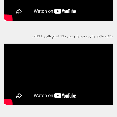
مناظره مازیار رازی و فریبرز رئیس دانا: اصلاح طلبی یا انقلاب