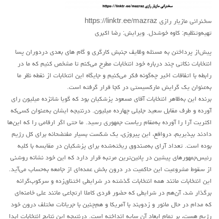
آمریکای لاتین
سخنرانی مازیار رازی https://linktr.ee/mazraz
بحث
تهیه‌وتنظیم: کاوه خوشدل. ویرایش: رضا اکبری
زنان
پیش‌از پرداختن به مسئله وظایف جنبش کارگری و گام های بعدی دردوران پسا
انتخابات نکاتی چند درباره خود انتخابات مطرح می‌کنم تا مشخص کنیم که ما در
کارگران
رابطه با اتفاقات اخیر چه‌گونه فکر می‌کنیم و جایگاه این انتخابات از نقطه نظر ما
اقتصادی
به‌عنوان یک گرایش مارکسیستی در کجا قرار گرفته است.
ادبی
برنده این به‌ظاهر انتخابات آقای مسعود پزشکیان بود که گویا شانزده میلیون رای
آورده و طرف مقابل سعید جلیلی چهارده میلیون. درنتیجه ایشان به‌عنوان کسی‌که
سیاسی
اکثریت آرا را آورده به‌مقام ریاست جمهوری رسید. ما حتی اگر ارقامی را که این‌ها
نقد سیاسی
دادند بپذیریم، درواقع، این پیروزی، یک شکست بسیار مفتضحانه برای کل رژیم
بوده است. تعداد آرای به‌صندوق ریخته‌شده برای پزشکیان در مقایسه با کلیه
فلسفی
رئیس‌جمهورهای پیشین در پائین‌ترین مرتبه قرار دارد که این خود نشانه روشنی
مباحثات
از سقوط مشروعیت این حاکمیت در درون بخش عمده‌ای از جامعه به‌حساب می‌آید.
تئوری
این انتخابات مانند همه انتخابات گذشته در شرایطی اختناق‌زده و سرکوب‌گرانه
برگذار شد، آن‌هم در شرایطی که حضور فردی کاملا ارتجاعی مانند علی خامنه‌ای
نقد
که مدام در حال مانور و زد‌و‌بند با آمریکا و هم‌چنین با جریانات مختلف درون خود
کومله
رژیم هست، بر تمام ‌ابعاد آن سایه انداخته است. درنتیجه این نتایج انتخابات ابدا