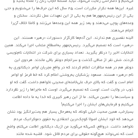
می‌کنیم و دمکراسی رعایت می‌شود، نباید مسئله حجاب زنان را عمده بکنید و
لنینیسم
غیره. این‌ها همه تکرار مکررات است، ۴۵ سال که این حرف‌ها را می‌شنویم و حتی
تروتسکیسم
یکی از این رئیس‌جمهور‌ها هم به یکی از این تعهدات عمل نکردند. سخنان و
استالینیسم
وعده‌های پوچی می‌دهند و بعد زیر همه این وعده‌ها می‌زنند و کاملا خلاف آن‌را
انجام می‌دهند.
آنارکو سندیکالیسم
البته تقصیری هم ندارند. این آدم‌ها کارگزار دستورات «رهبر» هستند. این
آموزش مارکسیستی
«رهبر» است که تصمیم می‌گیرد. رئیس‌جمهور به‌اصطلاح منتخب اجرا می‌کند. همین
انتخابات اخیر را درنظر بگیرید. تعداد بسیاری برای شرکت در انتخابات نام‌نویسی
اجتماعی
کردند، شش نفر از صافی گذشت و سرانجام دونفر باقی ماندند. هردوی این
کمیته اقدام کارگری
دونفر هم در همه مناظرات اعلام کردند که در واقع مجریان اوامر دیکتاتوری به
نام «رهبر» هستند. مسعود پزشکیان به‌روشنی اعلام کرد که خط قرمز او اوامر
جوانان
امام است و گفت که بالای حرف علی‌خامنه‌ای صحبتی نخواهم داشت، گفت که او
زنان
ذوب در ولایت است، اوست که تصمیم می‌گیرد، اوست که ماجراها را زیر نظردارد
ملیت ها
و سیاست‌ها را تعیین می‌کند. ما از این رهبر کبیری که خدا به ما داده اطاعت
می‌کنیم و فرمایش‌های ایشان را اجرا می‌کنیم!
تاریخی
بسیارخب، همین صحبت خیلی کوتاه، که به‌هر‌حال بسیار هم بحث‌برانگیز بود نشان
شبکه همبستگی کارگری
می‌دهد که خود ایشان اصولا کوچک‌ترین اعتقادی به حقوق دموکراتیک مردم
نخواهد داشت. درواقع، کسی‌که می‌گوید من ازیک دیکتاتور اطاعت می‌کنم، واضح
تحلیل
است که نمی‌تواند هیچ‌گونه حقوقی برای مردم قائل شود. قضیه شده مانند