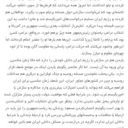
کردند و جلو انداختند اما امروز همه می‌دانند که فرمان‌ها از سوی «امام» می‌آمد.
خامنه‌ای بود که می‌خواست سازشی حول مسئله برجام صورت بگیرد. توافقاتی هم
کردند و رژیم ایران تسلیم درخواست‌های امپریالیسم شد و ماجرا داشت به این
ترتیب فیصله پیدا می‌کرد. اماپس‌از انتخابات بعدی ریاست جمهوری در آمریکا و
انتخاب ترامپ به‌عنوان رئیس‌جمهور همه چیز برهم خورد. درواقع، ترامپ کسی
بود که برجام را کاملا زیرپا گذاشت. این‌ها هم بارها او را مقصر اعلام کرده‌اند اما
این‌طور وانمود می‌کنند که حرکت ترامپ پاسخی به مقاومت آنان بوده تا از خود
چهره‌ای مقاوم و مبارز بسازند.
بایدن هم در سازش با رژیم ایران دلایل خودش را دارد که حالا زمان مناسبی
برای ورود به آن نیست. اما اگر مختصر بگویم، بایدن اینک در موضع ضعف قرار
دارد: یکی به‌علت علم‌شدن مسئله روسیه و جنگ اوکراین و دیگری هم مداخلات
روسیه و چین در کشورهای مجاور ایران، این ضعف زمان مناسبی برای ایران
فراهم می‌کند که بتواند با کسب امتیازات بیش‌تری وارد مذاکره و سازش با
امپریالیسم غرب شود. در شرایط فعلی که موقعیت دولت بایدن بسیار متزلزل شده
او چاره‌ای به‌جز عقب نشینی ندارد. به‌نظر من ماجرای انتخابات اخیر و انتخاب‌شدن
یا بهتر است بگوئیم انتصاب‌کردن مسعود پزشکی به ریاست‌جمهوری را نیز باید در
ارتباط با مناقشات و بده‌بستان‎های بین‌المللی بررسی کرد و ارتباط چندانی با شرایط
داخلی ایران ندارد؛ اگرچه در درازمدت بر مسائل داخلی ایران هم تاثیر خواهد