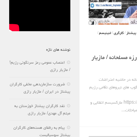
پیشتاز
/
کارگری
/
لنینیسم
/
نوشته های تازه
زه مسلحانه / مازیار
اعتصاب عمومی رمز سرنگونی رژیم!
/ مازیار رازی
انه در حاشیه اعتراضات
ضرورت سازمان‌دهی مخفی کارگران
کوب های نیروهای نظامی رژیم
پیشتاز در ایران / مازیار رازی
https://t.me/Marxist_Enghelabi مارکسیسم انقلابی و
نقد کارگران پیشتاز خوزستان به
باحثات...
میثم آل مهدی/ مازیار رازی
پیام به رفقای هسته‌های کارگران
پیشتاز سوسیالیست