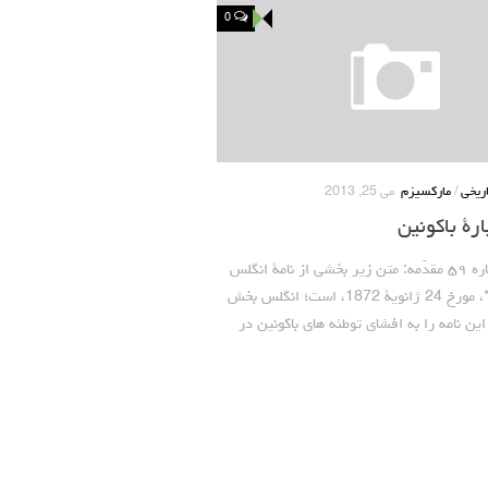
0
اریخی
/
مارکسیزم
می 25, 2013
رۀ باکونین
از میلیتانت شماره ۵۹ مقدّمه: متن زیر بخشی از نامۀ انگلس
به تئودور کونو*، مورخ 24 ژانویۀ 1872، است؛ انگلس بخش
 این نامه را به افشای توطئه های باکونین در