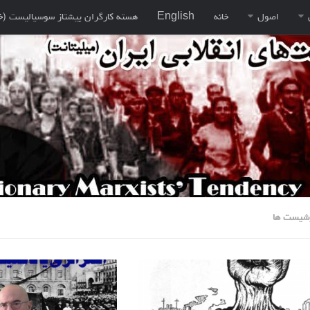
اصول
خانه
English
هسته کارگران پيشتاز سوسياليست (خ
رشیست ها