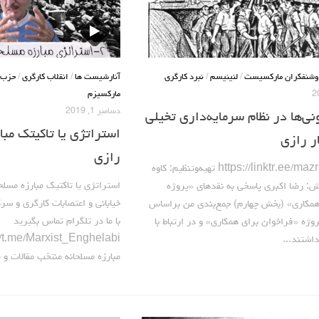
وشنفکران مارکسیست
/
لنینیسم
/
نبرد کارگری
آنارشیست ها
/
انقلاب کارگری
/
حزب 
مارکسیزم
دسامبر 1, 2019
ی‌ها در نظام سرمایه‌داری تخیلی‌
استراتژی یا تاکیتک مبار
ر رازی
رازی
مازیار رازی https://linktr.ee/mazraz تهیه‌وتنظیم: کاوه
استراتژی یا تاکتیک مبارزه مسلح
: رضا اکبری پاسخی به نقدهای «پروژه
خیابانی و اعتصابات کارگری و سر
همکاری» (بخش چهارم) جمع‌بندی من براساس
با ما در تلگرام تماس بگیرید
وژه «فراخوان برای همکاری» و در ارتباط با
داشتند...
مبارزه مسلحانه ‌منتخب مقالات و م