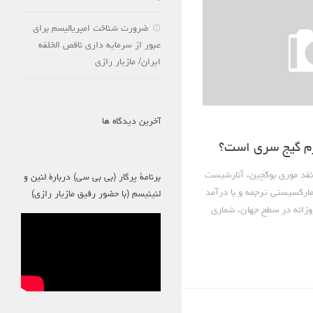
ضرورت شناخت امپریالیسم برای
عبور از سرمایه داری ناقص الخلقه
ایران/ مازیار رازی
آخرین دیدگاه ها
زم گیج سری است؟
ره ۶۷ نگاهی به نقد موری بوکچین، آنارشیست
برنامۀ پرگار (بی بی سی) دربارۀ لنین و
ارکسیستی ترجمه و با درآمد
لنینیسم (با حضور رفیق مازیار رازی)
وزانه در سطح جهان، شماری