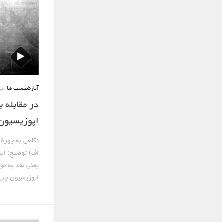
آنارشیست ها
می 27,
در مقابله 
اپوزیسیون 
نگاهی به چهرۀ
یعنی نقد به م
اپوزیسیون چپ،