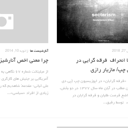
 2018
آنارشیست ها
ژانویه 10, 2014
با انحراف فرقه گرایی در
چرا معنی اخص آنارشی
چپ/ مازیار رازی
از میلیتانت شما
آمریکایی بر جنبش های کارگری م
 «فرقه گرایان» در اپوزیسیون چپ (پی دی
علی ثباتی- مقدمه: شاهدیم که ر
اف) توضیح: این مطلب در آبان ماه سال ۱۳۷۷ در دو بخش،
زیادی از افراد «سیاسی»...
واضع فرصت طلبان و فرقه گرایان در
 توسط رفیق...