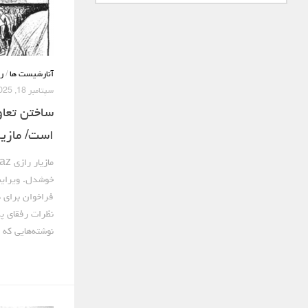
آنارشیست ها
/
ر
سپتامبر 18, 2025
ساختن تعاون
است/ مازیا
خوشدل. ویرایش
فراخوان برای 
نظرات رفقای پر
نوشته‌هایی که 