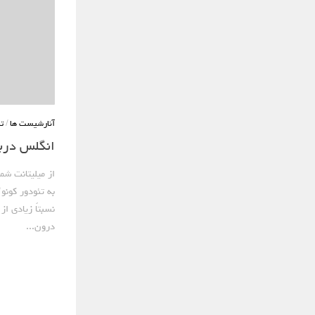
آنارشیست ها
/
ت
انگلس دربا
نسبتاً زیادی از
درون...