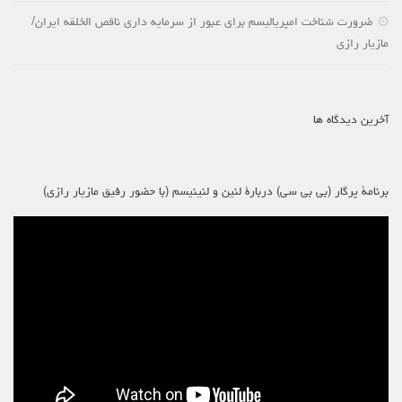
ضرورت شناخت امپریالیسم برای عبور از سرمایه داری ناقص الخلقه ایران/
مازیار رازی
آخرین دیدگاه ها
برنامۀ پرگار (بی بی سی) دربارۀ لنین و لنینیسم (با حضور رفیق مازیار رازی)