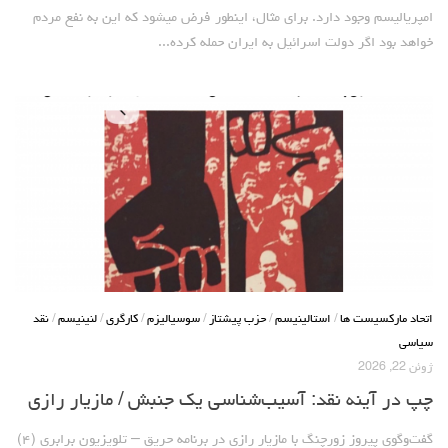
امپریالیسم وجود دارد. برای مثال، اینطور فرض میشود که این به نفع مردم
خواهد بود اگر دولت اسرائیل به ایران حمله کرده...
اتحاد مارکسیست ها
/
استالینیسم
/
حزب پیشتاز
/
سوسیالیزم
/
کارگری
/
لنینیسم
/
نقد
سیاسی
ژوئن 22, 2026
چپ در آینه نقد: آسیب‌شناسی یک جنبش / مازیار رازی
گفت‌وگوی پیروز زورچنگ با مازیار رازی در برنامه حریق – تلویزیون برابری (۴)