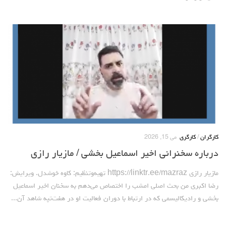
کارگران
/
کارگری
می 15, 2026
درباره سخنرانی اخیر اسماعیل بخشی / مازیار رازی
مازیار رازی https://linktr.ee/mazraz تهیه‌وتنظیم: کاوه خوشدل. ویرایش:
رضا اکبری من بحث اصلی امشب را اختصاص می‌دهم به سخنان اخیر اسماعیل
بخشی و رادیکالیسمی که در ارتباط با دوران فعالیت او در هفت‌تپه شاهد آن...