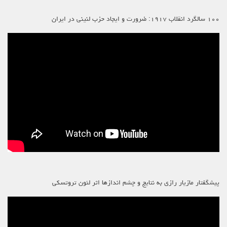
۱۰۰ سالگرد انقلاب ۱۹۱۷: ضرورت و ایجاد حزب لنینی در ایران
پیشگفتار مازیار رازی به نتایج و چشم اندازها اثر لئون تروتسکی