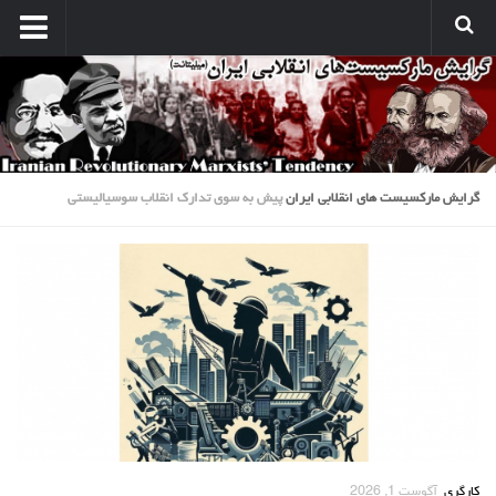
انتشارات
نشریه کارگر میلیتانت
نشر میلیتانت
کتب و جزوات
گرایش مارکسیست های انقلابی ایران
پیش به سوی تدارک انقلاب سوسیالیستی
نشر همبستگی کارگری
صدای مارکسیستهای انقلابی
آرشیو مارکسیست ها در اینترنت
بین المللی
بحران امپریالیسم
نبرد کارگری
مسائل اقتصادی
مسایل منطقه
کارگری
آگوست 1, 2026