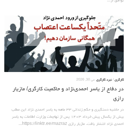
توافق از...
کارگری
/
نبرد کارگری
می 30, 2026
در دفاع از یاسر احمدی‌نژاد و حاکمیت کارگری/ مازیار
رازی
در حاشیه دستگیری و حکم زندانی ۳۳ ماهه به یاسر احمدی نژاد این مطلب
بیش از یکسال پیش خرداد ۱۴۰۳ پس از تهاجمات وزارت اطلاعات به یاسر
احمدی نژاد انتشار یافت. مازیار رازی https://linktr.ee/mazraz...