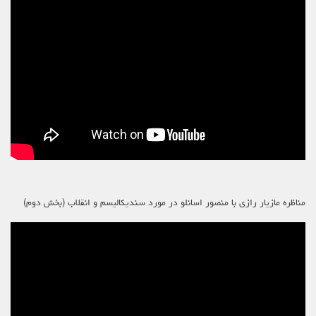
مناظره مازیار رازی با منصور اسانلو در مورد سندیکالیسم و انقلاب (بخش دوم)