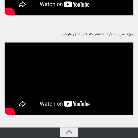
۱۵۰ مین سالگرد: انتشار کاپیتال کارل مارکس