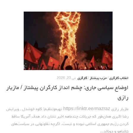
انقلاب کارگری
/
حزب پیشتاز
/
کارگری
می 23, 2026
اوضاع سیاسی جاری: چشم انداز کارگران پیشتاز / مازیار
رازی
مازیار رازی https://linktr.ee/mazraz تهیه‌وتنظیم: کاوه خوشدل ـ ویرایش
رضا اکبری همان‌طور که جریانات چندماهه اخیر نشان داد هدف آمریکا ساقط
کردن رژیم جمهوری اسلامی نبوده و نیست. اگرچه تفاوت‎هایی در سیاست‌های
نتانیاهو و دونالد...