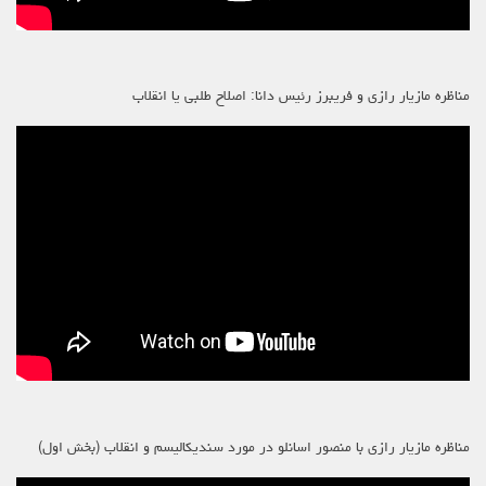
مناظره مازیار رازی و فریبرز رئیس دانا: اصلاح طلبی یا انقلاب
مناظره مازیار رازی با منصور اسانلو در مورد سندیکالیسم و انقلاب (بخش اول)