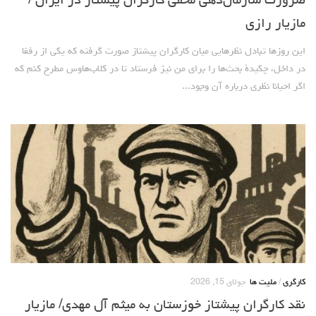
ضرورت سازمان‌دهی مخفی کارگران پیشتاز در ایران /
روشنفکران مارکسیست
مازیار رازی
فعالان کارگری
این روزها تبادل نظرهایی میان کارگران پیشتاز صورت گرفته که یکی از رفقا
حزب کمونیست کارگری
در داخل، چکیدۀ بحث‌ها را برای من نیز فرستاد تا در کلاب‌هاوس مطرح کنم که
اگر احیانا نظری درباره آن وجود...
راه کارگر
حزب کمونیست ایران
کومله
اقلیت
اتحاد سوسیالیستی کارگری
مائوئیست ها – سربداران
IMT گرایش بین المللی مارکسیستی
SWP حزب کارگر سوسیالیست
آنارشیست ها
کارگری
/
ملیت ها
جولای 15, 2026
مارکسیسم
نقد کارگران پیشتاز خوزستان به میثم آل مهدی/ مازیار