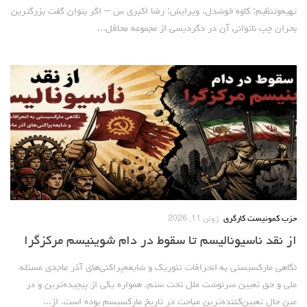
تهیه‌وتنظیم: کاوه خوشدل. ویرایش: رضا اکبری س – اگر بتوان گفت بزرگترین
بحران چپ ناتوانی آن در دگردیسی از مجموعه محافل...
حزب کمونیست کارگری
ژوئن 11, 2026
از نقد ناسیونالیسم تا سقوط در دام شوینیسم مرکزگرا
نگاهی مارکسیستی به انحرافات تئوریک و شایعه‌پراکنی‌های آذر ماجدی مسئله
ملی و حق تعیین سرنوشت ملل تحت ستم، همواره یکی از پیچیده‌ترین و در
عینِ‌ حال تعیین‌کننده‌ترین مباحث در تاریخ مارکسیسم بوده است. از...