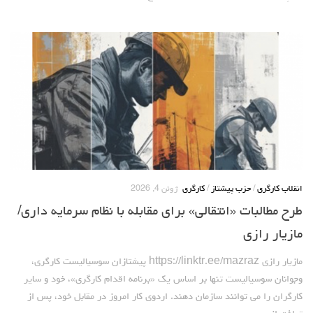
انقلاب کارگری
/
حزب پیشتاز
/
کارگری
ژوئن 4, 2026
طرح مطالبات «انتقالی» برای مقابله با نظام سرمایه داری/
مازیار رازی
مازیار رازی https://linktr.ee/mazraz پیشتازان سوسیالیست کارگری،
وجوانان سوسیالیست تنها بر اساس یک «برنامه اقدام کارگری»، خود و سایر
کارگران را می توانند سازمان دهند. اردوی کار امروز در مقابل خود، پس از