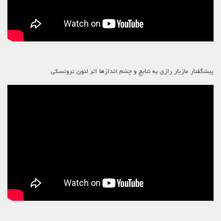
پیشگفتار مازیار رازی به نتایج و چشم اندازها اثر لئون تروتسکی