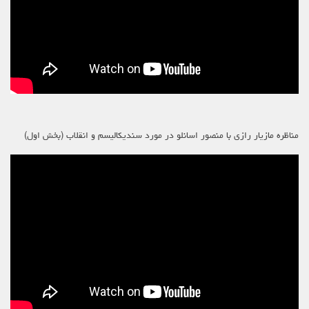
مناظره مازیار رازی با منصور اسانلو در مورد سندیکالیسم و انقلاب (بخش اول)