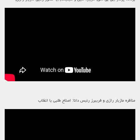
مناظره مازیار رازی و فریبرز رئیس دانا: اصلاح طلبی یا انقلاب