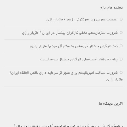
نوشته های تازه
اعتصاب عمومی رمز سرنگونی رژیم! / مازیار رازی
ضرورت سازمان‌دهی مخفی کارگران پیشتاز در ایران / مازیار رازی
نقد کارگران پیشتاز خوزستان به میثم آل مهدی/ مازیار رازی
پیام به رفقای هسته‌های کارگران پیشتاز سوسیالیست
ضرورت شناخت امپریالیسم برای عبور از سرمایه داری ناقص الخلقه ایران/
مازیار رازی
آخرین دیدگاه ها
برنامۀ پرگار (بی بی سی) دربارۀ لنین و لنینیسم (با حضور رفیق مازیار رازی)