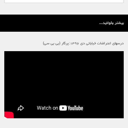
بیشتر بخوانید...
درسهای اعتراضات خیابانی دی ۱۳۹۶:پرگار (بی بی سی)