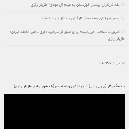
نقد کارگران پیشتاز خوزستان به میثم آل مهدی/ مازیار رازی
پیام به رفقای هسته‌های کارگران پیشتاز سوسیالیست
ضرورت شناخت امپریالیسم برای عبور از سرمایه داری ناقص الخلقه ایران/
مازیار رازی
آخرین دیدگاه ها
برنامۀ پرگار (بی بی سی) دربارۀ لنین و لنینیسم (با حضور رفیق مازیار رازی)