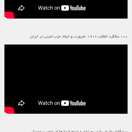
۱۰۰ سالگرد انقلاب ۱۹۱۷: ضرورت و ایجاد حزب لنینی در ایران
پیشگفتار مازیار رازی به نتایج و چشم اندازها اثر لئون تروتسکی