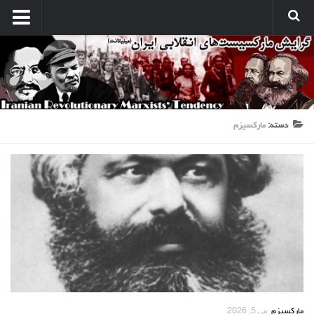
انتشارات
نشریه کارگر میلیتانت
نشر میلیتانت
کتب و جزوات
دسته:
مارکسیزم
نشر همبستگی کارگری
صدای مارکسیستهای انقلابی
آرشیو مارکسیست ها در اینترنت
بین المللی
بحران امپریالیسم
نبرد کارگری
مسائل اقتصادی
مسایل منطقه
مارکسیزم
می 5, 2026