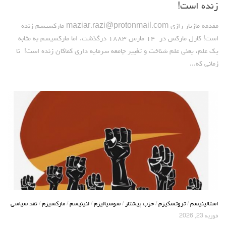
زنده است!
روشنفکران مارکسیست
مقدمه مازیار رازی
maziar.razi@protonmail.com
مارکسیسم زنده
فعالان کارگری
است! کارل مارکس در ۱۴ مارس ۱۸۸۳ درگذشت. اما مارکسیسم به مثابه
حزب کمونیست کارگری
یک علم، یعنی علم شناخت و تغییر جامعه سرمایه داری کماکان زنده است! تا
راه کارگر
زمانی که...
حزب کمونیست ایران
کومله
اقلیت
اتحاد سوسیالیستی کارگری
مائوئیست ها – سربداران
IMT گرایش بین المللی مارکسیستی
SWP حزب کارگر سوسیالیست
آنارشیست ها
استالینیسم
/
تروتسکیزم
/
حزب پیشتاز
/
سوسیالیزم
/
لنینیسم
/
مارکسیزم
/
نقد سیاسی
مارکسیسم
فوریه 23, 2026