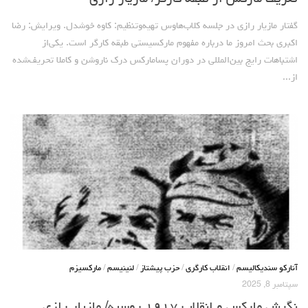
گفتار مازیار رازی در جلسه کلاب‌هاوس تهیه‌وتنظیم: کاوه خوشدل. ویرایش: رضا
اکبری بحث امروز ما درباره مفهوم مارکسیستی ‌طبقه کارگر است. یکی‌از
اشتباهات رایج بین‌المللی در دوران پسا‌مارکس درک ناروشن و کاملا تحریف‌شده
از...
آنارکو سندیکالیسم
/
انقلاب کارگری
/
حزب پیشتاز
/
لنینیسم
/
مارکسیزم
سپتامبر 8, 2025
نگرش مارکس و انقلاب ۱۹۱۷ روسیه/ مازیار رازی