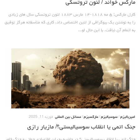
مارکس خواند / لئون تروتسکی
کارل مارکس: ۵ مه ۱۸۱۸-۱۴ مارس ۱۸۸۳ لئون تروتسکی سال های زیادی
را به نوشتن یک بیوگرافی از لنین اختصاص داد، کاری که متأسفانه هرگز توفیق
به اتمام آن نیافت. با این حال او...
امپریالیزم
/
سوسیالیزم
/
مارکسیزم
/
مسائل بین المللی
فوریه 11, 2025
جنگ اتمی یا انقلاب سوسیالیستی؟/ مازیار رازی
جنگ اتمی یا انقلاب سوسیالیستی؟ در حاشیه بحران اقتصادی جهانی و جنگ خاور