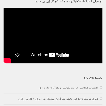
درسهای اعتراضات خیابانی دی ۱۳۹۶:پرگار (بی بی سی)
نوشته های تازه
اعتصاب عمومی رمز سرنگونی رژیم! / مازیار رازی
ضرورت سازمان‌دهی مخفی کارگران پیشتاز در ایران / مازیار رازی