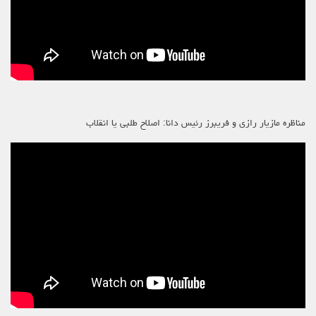
مناظره مازیار رازی و فریبرز رئیس دانا: اصلاح طلبی یا انقلاب