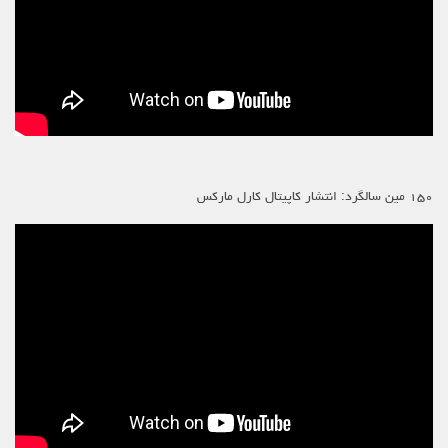
۱۵۰ مین سالگرد: انتشار کاپیتال کارل مارکس