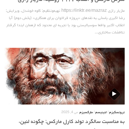
مازیار رازی https://linktr.ee/mazraz تهیه‌وتنظیم: کاوه خوشدل. ویرایش:
رضا اکبری پاسخی به نقدهای «پروژه فراخوان برای همکاری» (بخش دوم) آیا
انقلاب اکتبر واقعا سوسیالیستی بود یا تجربه ای محدود که ازهمان ابتدا گرفتار
تناقضات ساختاری...
تروتسکیزم
/
لنینیسم
/
مارکسیزم
می 4, 2025
به مناسبت سالگرد تولد کارل مارکس: چگونه لنین،