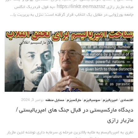
میانه مازیار رازی https://linktr.ee/mazraz «به قول فردریک انگلس
جامعه بورژوایی در مقابل یک انتخاب قرار گرفته است: تنزل به بربریت یا...
اقتصادی
/
امپریالیزم
/
سوسیالیزم
/
مارکسیزم
/
مسایل منطقه
نوامبر 3, 2024
دیدگاه مارکسیستی در قبال جنگ های امپریالیستی /
مازیار رازی
نطری به امپریالیسم به مثابه بالاترین مرحله ی سرمایه داری نوشته لنین مازیار