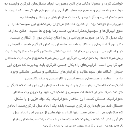
خواهند کرد؛ و معمولا دخالت‌های آنان به‌صورت ایجاد تشکل‌های کارگری وابسته به
روشنفکران مارکسیست
دولت سرمایه‌داری و تحمیق توده‌های کارگری برای دوره‌ای طولانی‌ست که این‌بار با
فعالان کارگری
نام «دمکراسی» و «آزادی» و با حمایت سازمان‌های بین‌المللی وابسته به
امپریالیسم خواهد بود. از همین حالا هم می‌توان زمزمه‌های این سیاست‌ها را از
حزب کمونیست کارگری
سوی لیبرال‌ها و سوسیال‌دمکرات‌هایی مانند رضا پهلوی ها شنید. امکان تدارک
راه کارگر
یک بدیل از بالا در صورت فروپاشی رژیم امکان چندان دور از انتظاری نیست.
بنابراین گرایش‌های رادیکال و ضد سرمایه‌داری جنبش کارگری بایست گام‌هایی
حزب کمونیست ایران
در راستای حل این بحران بردارند. اما؛ برداشتن نخستین گام یک پیش‌شرط دارد،
کومله
پیش‌شرط اعتقاد به دموکراسی کارگری. این پیش‌شرط به‌مفهوم به‌رسمیت شناختن
اقلیت
حق گرایش است. گرایش‌های رادیکال جنبش کارگری باید بپذیرند که درون این
جنبش اختلاف نظر، تنوع عقاید و گرایش‌های تشکیلاتی و سیاسی مختلفی وجود
اتحاد سوسیالیستی کارگری
دارد – عقاید و هسته‌های سوسیالیستی؛ آنارشیستی؛ سندیکالیستی،
مائوئیست ها – سربداران
آنارکوسندیکالیستی؛ رفرمیستی؛ و غیره. هدف سازمان‌یابی این است که کارگران
IMT گرایش بین المللی مارکسیستی
بتوانند صرف نظر از اعتقادات سیاسی و تشکیلاتی، خود را درون یک ساختار
دموکراتیک متشکل کنند. این ساختار دموکراتیک یک نهاد حزبی و یا تشکل
SWP حزب کارگر سوسیالیست
مستقل ضد سرمایه‌داری کارگری نیست؛ بلکه یک اتحاد عمل کارگری‌ست. اتحادی
آنارشیست ها
که سازمان‌دهی آن مخفی‌ست. تنها افراد و نهادهایی از درون این اتحاد عمل
کارگری کنار گذاشته می‌شوند که مستقیماً در خدمت دولت سرمایه‌داری قرار
مارکسیسم
گرفته باشند. مابقی گرایش‌های نظری نباید حذف گردند.