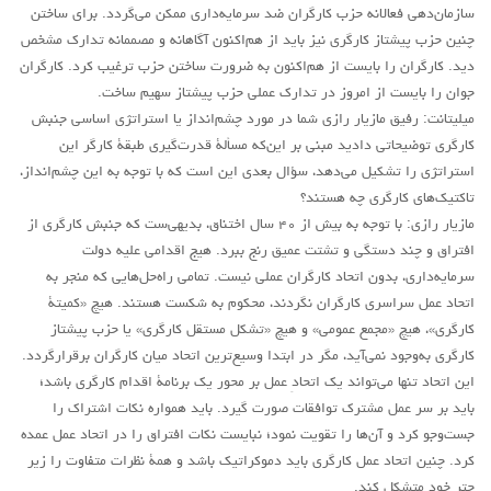
سازمان‌دهی فعالانه حزب کارگران ضد سرمایه‌داری ممکن می‌گردد. برای ساختن
چنین حزب پیشتاز کارگری نیز باید از هم‌اکنون آگاهانه و مصممانه تدارک مشخص
دید. کارگران را بایست از هم‌اکنون به ضرورت ساختن حزب ترغیب کرد. کارگران
جوان را بایست از امروز در تدارک عملی حزب پیشتاز سهیم ساخت.
میلیتانت: رفیق مازیار رازی شما در مورد چشم‌انداز یا استراتژی اساسی جنبش
کارگری توضیحاتی دادید مبنی بر این‌که مسألۀ قدرت‌گیری طبقۀ کارگر این
استراتژی را تشکیل می‌دهد، سؤال بعدی این است که با توجه به این چشم‌انداز،
تاکتیک‌های کارگری چه هستند؟
مازیار رازی: با توجه به بیش از ۴۰ سال اختناق، بدیهی‌ست که جنبش کارگری از
افتراق و چند دستگی و تشتت عمیق رنج ببرد. هیج اقدامی علیه دولت
سرمایه‌داری، بدون اتحاد کارگران عملی نیست. تمامی راه‌حل‌هایی که منجر به
اتحاد عمل سراسری کارگران نگردند، محکوم به شکست هستند. هیچ «کمیتۀ
کارگری»، هیچ «مجمع عمومی» و هیچ «تشکل مستقل کارگری» یا حزب پیشتاز
کارگری به‌وجود نمی‌آید، مگر در ابتدا وسیع‌ترین اتحاد میان کارگران برقرارگردد.
این اتحاد تنها می‌تواند یک اتحادِ عمل بر محور یک برنامۀ اقدام کارگری باشد؛
باید بر سر عمل مشترک توافقات صورت گیرد. باید همواره نکات اشتراک را
جست‌وجو کرد و آن‌ها را تقویت نمود؛ نبایست نکات افتراق را در اتحاد عمل عمده
کرد. چنین اتحاد عمل کارگری باید دموکراتیک باشد و همۀ نظرات متفاوت را زیر
چتر خود متشکل کند.