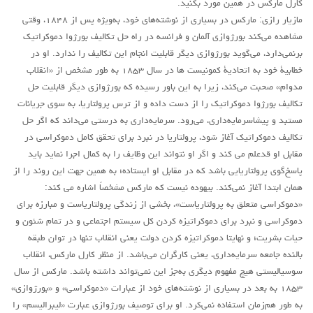
کارل مارکس در همین مورد بکنید.
مازیار رازی: مارکس در بسیاری از نوشته‌های خود، به‌ویژه پس از ۱۸۴۸، وقتی
مشاهده می‌کند بورژوازی آلمان و فرانسه در راه حل تکالیف بورژوا دموکراتیک
برنمی‌دارد، می‌گوید بورژوازی دیگر قابلیت انجام این تکالیف را ندارد. او در
خطابیۀ خود به اتحادیۀ کمونیست ها در سال ۱۸۵۳ به طور مشخص از «انقلاب
مدوام» صحبت می‌کند، زیرا به این باور رسیده که بورژوازی دیگر قابلیت حل
تکالیف بورژوا دموکراتیک را از دست داده و از ترس پرولتاریا،‌ به سوی جریانات
مستبد و پیشاسرمایه‌داری، می‌رود. سرمایه‌داری به درستی می‌داند که اگر حل
تکالیف دموکراتیک آغاز شود، پرولتاریا در نبرد برای تحقق کامل دموکراسی در
مقابل او قد‌علم می کند و اگر او نتواند این وظایف را به کمال اجرا نماید باید
پاسخ‌گوی پرولتاریایی باشد که در مقابل او ایستاده؛ به‌ همین جهت این روند را از
همان ابتدا آغاز نمی‌کند. بیهوده نیست که مارکس مشخصاً اشاره می کند:
«دموکراسی متعلق به پرولتاریاست»، بخشی از زندگی پرولتاریاست و مبارزه برای
دموکراسی و نبرد برای دموکراتیزه کردن کل سیستم اجتماعی و در تمام شئون و
حیات بشریت؛ و نهایتا دموکراتیزه کردن دولت یعنی انقلاب تنها در توان طبقه
بالنده جامعه سرمایه‌داری، یعنی کارگران می‌باشد. از منظر کارل مارکس، انقلاب
سوسیالیستی هیچ مفهوم دیگری به‌جز این نمی‌تواند داشته باشد. مارکس از سال
۱۸۵۳ به بعد در بسیاری از نوشته‌های خود از عبارات «دموکراسی» و «بورژوازی»
به طور هم‌زمان استفاده نمی‌کرد. او برای توصیف بورژوازی عبارت «لیبرالیسم» را