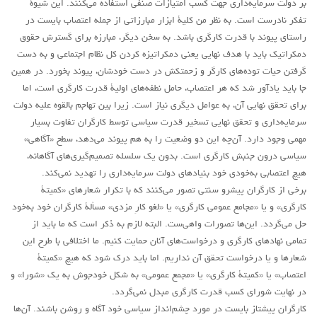
بر دولت سرمایه‌داری جهت کسب امتیازات صنفی استفاده می‌کنند. این شیوۀ
تفکر نادرست است. به نظر من کلیۀ ابزار مبارزاتی از جمله اعتصاب بایست در
راستای پیوند با قدرت کارگری باشد. به سخن دیگر، مبارزه برای گسترش حقوق
دمکراتیک باید با هدف نهایی یعنی دمکراتیزه کردن کل نظام اجتماعی و به دست
گرفتن حیات توده‌های کارگر و زحمتکش در دست خودشان، پیوند بخورد. در همین
جا باید یادآور شد که هر اعتصاب، حامل نطفه‌های اوليۀ قدرت کارگری است، اما
برای تحقق نهايی آن، به عوامل ديگری نياز است. زيرا بين تهاجم بالقوه عليه دولت
سرمايه‌داری و تحقق نهايی تسخير قدرت سياسی توسط کارگران‌ تفاوت بسیار
مهمی وجود دارد. آن‌چه اين دو وضعيت را به هم پيوند می‌دهد، سطح «آگاهی»
سياسی درون جنبش‌ کارگری است. بدون يک سلسله تصميم‌گيری‌های آگاهانه،
هيچ اعتصابی به‌خودی خود بنیادهای دولت سرمايه‌داری را تهديد نمی‌کند.
برخی از کارگران پیشرو سنتی تصور می‌کنند که با تکرار شعارهای «کمیتۀ
کارگری» و یا «مجامع عمومی کارگری» یا «لغو کارِ مزدی» مسألۀ کارگران خود به‌خود
حل می‌گردد. این‌ها تصورات واهی‌ست. البته لازم به ذکر است که ما باید از
تمامی نهادهای کارگری و درخواست‌های آنان حمایت کنیم. ما اختلافی با طرح این
شعارها و یا درخواست تحقق آن نداریم. اما باید درک شود که هيچ «کميتۀ
اعتصاب» یا «کمیتۀ کارگری» یا «مجمع عمومی» به شکل خودجوش به يک «شورا» و
در نهایت شورای کسب قدرت کارگری مبدل نمی‌گردد.
کارگران پیشتاز بایست در مورد چشم‌انداز سیاسی خود آگاه و روشن باشند. آن‌ها