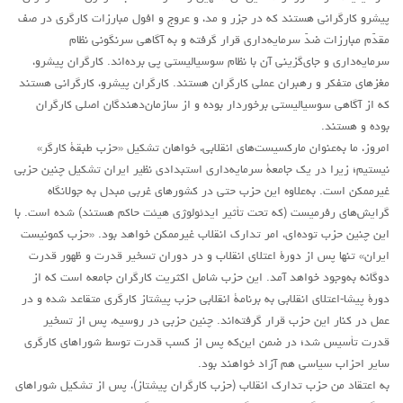
پیشرو کارگرانی هستند که در جزر و مد، و عروج و افول مبارزات کارگری در صف
مقدّم مبارزات ضدّ سرمایه‌داری قرار گرفته و به آگاهی سرنگونی نظام
سرمایه‌داری و جای‌گزینی آن با نظام سوسیالیستی پی برده‌اند. کارگران پیشرو،
مغزهای متفکر و رهبران عملی کارگران هستند. کارگران پیشرو، کارگرانی هستند
که از آگاهی سوسیالیستی برخوردار بوده و از سازمان‌دهندگان اصلی کارگران
بوده و هستند.
امروز، ما به‌عنوان مارکسیست‌های انقلابی، خواهان تشکیل «حزب طبقۀ کارگر»
نیستیم؛ زیرا در یک جامعۀ سرمایه‌داری استبدادی نظیر ایران تشکیل چنین حزبی
غیرممکن است. به‌علاوه این حزب حتی در کشورهای غربی مبدل به جولانگاه
گرایش‌های رفرمیست (که تحت تأثیر ایدئولوژی هیئت حاکم هستند) شده است. با
این چنین حزب توده‌ای، امر تدارک انقلاب غیرممکن خواهد بود. «حزب کمونیست
ایران» تنها پس از دورۀ اعتلای انقلاب و در دوران تسخیر قدرت و ظهور قدرت
دوگانه به‌وجود خواهد آمد. این حزب شامل اکثریت کارگران جامعه است که از
دورۀ پیشا-اعتلای انقلابی به برنامۀ انقلابی حزب پیشتاز کارگری متقاعد شده و در
عمل در کنار این حزب قرار گرفته‌اند. چنین حزبی در روسیه، پس از تسخیر
قدرت تأسیس شد؛ در ضمن این‌که پس از کسب قدرت توسط شوراهای کارگری
سایر احزاب سیاسی هم آزاد خواهند بود.
به اعتقاد من حزب تدارک انقلاب (حزب کارگران پیشتاز)، پس از تشکیل شوراهای