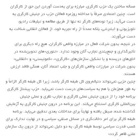
مسأله ساختن یک حزب کارگری، مبارزه برای به‌دست آوردن این حق از کارگران
است. چنین اعتمادی صرفاً با مداخله روزمره فعالان حزب در جنبش کارگری به
دست می‌آید، زیرا توده‌های کارگر نه تنها از طریق مطالعه و تبلیغات رادیو،
تلویزیونی و اینترنتی، بلکه عمدتاً از راه تجربه خود، از فعالان انقلابی شناخت به
دست می‌آورند.
در نتیجه، بدون شرکت فعال در مبارزه واقعی کارگران، هیچ راه دیگری برای
تأثیرگذاری و جمع‌بندی تجارب آنان وجود ندارد. «تئوری»های تدوین‌شده در
اتاق‌های دربسته و یا تشکیل سازمان‌های «کارگری»، «کمونیستی» و «انقلابی»
بدون شرکت در مبارزات واقعی کارگران و جلب اعتماد آنان، همگی فاقد ارزش
هستند.
چنین حزبی نمی‌تواند دنباله‌روی کل طبقه کارگر باشد، زیرا کل طبقه کارگر الزاماً و
به طور هم‌زمان با هم به سیاست‌های درست دست نمی‌یابد. حزب پیشتاز کارگری
برنامه خود را از درون جنبش عملی کارگری و تجارب نظری و عملی جنبش
بین‌المللی کارگری استنتاج می‌کند. این برنامه در درون جنبش کارگری به آزمایش
گذاشته شده، صیقل یافته و نهایتاً برای مداخلات بعدی تدقیق می‌یابد. برنامه
طبقه کارگر برای امر دخالت‌گری در مسائل صنفی، سیاسی و در نهایت تدارک برای
کسب قدرت سیاسی توسط طبقه کارگر، به دو دلیل نمی‌تواند از درون یک سازمان
علنی ظاهر گردد؛