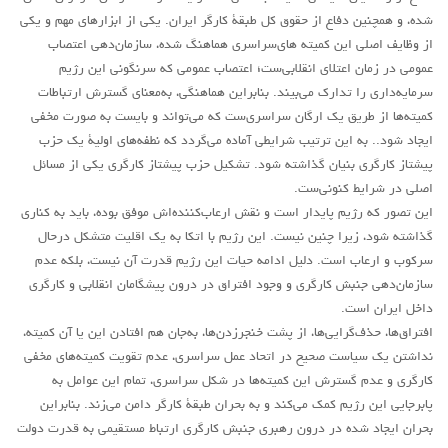
شده، و همچنین دفاع از حقوق کل طبقۀ کارگر ایران. یکی از ابزارهای مهم و یکی
از وظایف اصلی این کمیته های‌سراسری هماهنگ شده، سازمان‌دهی اعتصاب
عمومی در زمان اعتلای انقلابی‌ست؛ اعتصاب عمومی که سرنگونی این رژیم
سرمایه‌داری را تدارک می‌بیند. بنابراین هماهنگی، به‌معنای گسترش ارتباطات
کمیته‌ها از طریق یک ارگان سراسری‌ست که می‌تواند و بایست به صورت مخفی
ایجاد شود.. به این ترتیب شرایطی آماده می‌گردد که نطفه‌های اولیۀ یک حزب
پیشتاز کارگری بنیان گذاشته شود. تشکیل حزب پیشتاز کارگری یکی از مسائل
اصلی در شرایط کنونی‌ست.
این تصور که رژیم پایدار است و نقش ارعاب‌کننده‌اش موفق بوده، باید به کناری
گذاشته شود، زیرا چنین نیست. این رژیم با اتکا به یک اقلیت متشکل درحال
سرکوب و ارعاب است. دلیل ادامه حیات این رژیم قدرت آن نیست، بلکه عدم
سازمان‌دهی جنبش کارگری و وجود افتراق در درون پیشگامان انقلابی و کارگری
داخل ایران است.
افتراق‌ها، حذف‌گرایی‌ها، از پشت خنجر‌زدن‌ها، به‌جان هم افتادن این یا آن کمیته،
نداشتن یک سیاست صحیح در اتحاد عمل سراسری، عدم تقویت کمیته‌های مخفی
کارگری و عدم گسترش این کمیته‌ها در شکل سراسری، تمام این عوامل به
پابرجایی این رژیم کمک می‌کند و به بحران طبقۀ کارگر دامن می‌زند. بنابراین
بحران ایجاد شده در درون رهبری جنبش کارگری ارتباط مستقیمی به قدرت دولت