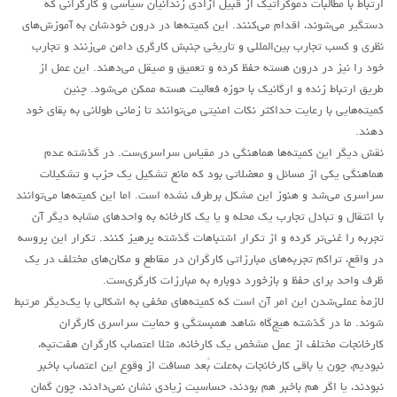
ارتباط با مطالبات دموکراتیک از قبیل آزادی زندانیان سیاسی و کارگرانی که
دستگیر می‌شوند، اقدام می‌کنند. این کمیته‌ها در درون خودشان به آموزش‌های
نظری و کسب تجارب بین‌المللی و تاریخی جنبش کارگری دامن می‌زنند و تجارب
خود را نیز در درون هسته حفظ کرده و تعمیق و صیقل می‌دهند. این عمل از
طریق ارتباط زنده و ارگانیک با حوزه فعالیت هسته ممکن می‌شود. چنین
کمیته‌هایی با رعایت حداکثر نکات امنیتی می‌توانند تا زمانی طولانی به بقای خود
دهند.
نقش دیگر این کمیته‌ها هماهنگی در مقیاس سراسری‌ست. در گذشته عدم
هماهنگی یکی از مسائل و معضلاتی بود که مانع تشکیل یک حزب و تشکیلات
سراسری می‌شد و هنوز این مشکل برطرف نشده است. اما این کمیته‌ها می‌توانند
با انتقال و تبادل تجارب یک محله و یا یک کارخانه به واحدهای مشابه دیگر آن
تجربه را غنی‌تر کرده و از تکرار اشتباهات گذشته پرهیز کنند. تکرار این پروسه
در واقع، تراکم تجربه‌های مبارزاتی کارگران در مقاطع و مکان‌های مختلف در یک
ظرف واحد برای حفظ و بازخورد دوباره به مبارزات کارگری‌ست.
لازمۀ عملی‌شدن این امر آن است که کمیته‌های مخفی به اشکالی با یک‌دیگر مرتبط
شوند. ما در گذشته هیچ‌گاه شاهد همبستگی و حمایت سراسری کارگران
کارخانجات مختلف از عمل مشخص یک کارخانه، مثلا اعتصاب کارگران هفت‌تپه،
نبودیم، چون یا باقی کارخانجات به‌علت بُعد مسافت از وقوع این اعتصاب باخبر
نبودند، یا اگر هم باخبر هم بودند، حساسیت زیادی نشان نمی‌دادند، چون گمان