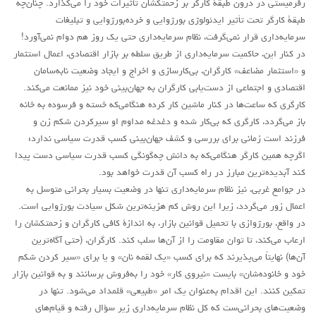
رفرمیستی در درون طبقۀ کارگر بر زحمتکشان تأثيرات خود را می‌گذارد. چنان‌چه
طبقۀ کارگر تحت تأثير ايدئولوژی بورژوايی و خرده‌بورژوايی و تبليغات
سرمايه‌داری قرار نمی‌گرفت، نظام سرمايه‌داری حتی يک روز هم دوام نمی‌آورد!
در کنار این، حاکميت سرمایه‌داری از طريق سلطه بر بازار اقتصادی، اعمال استثمار
و «استثمار مضاعف» کارگران، بي‌کارسازی و اخراج و ايجاد وضعيت نابه‌سامان
اقتصادی و اجتماعی از دست‌یابی کارگران به جهان‌بينی خود نیز ممانعت می‌کند.
کارگری که ساعت‌ها در کنار ماشین کار کرده هنگامی‌که خسته و فرسوده به خانه
باز می‌گردد، کارگری که بی‌کار شده و دغدغه مداوم او سیرکردن شکم زن و
فرزند است زمانی برای بررسی و کشف جهان‌بینی کسب قدرت سیاسی ندارد؛
اگرچه همین کارگر هنگامی‌که به دانش چه‌گونگی کسب قدرت سیاسی دست پیدا
کند آبدیده‌ترین مبارز در راه کسب آن قدرت خواهد بود.
در جوامع غربی، نیز نظام سرمايه‌داری تنها در وضعيت بسيار بحرانی متوسل به
اعمال زور می‌گردد، زیرا این روش کم هزینه‌ترین شکل سیادت بورژوایی است.
در واقع، بورژوازی با تحميل قوانين بازار، به اندازۀ کافی کارگران و زحمتکشان را
ارعاب می‌کند، تا توان مقاومت را از آن‌ها سلب کند. کارگران، (حتی آگاه‌ترين
آن‌ها) نهايتاً می‌پذيرند که برای کسب «يک لقمه نان» و يا برای «سير کردن شکم
خود و خانوده‌شان» بايست «نيروی کار» خود را به‌فروش برسانند و به قوانين بازار
تمکين کنند. اين اقدام به‌عنوان يک امر «طبيعی» قلمداد می‌شود. تنها در
وضعيت‌های بحرانی‌ست که کل نظام سرمايه‌داری زير سؤال رفته و قيام‌های