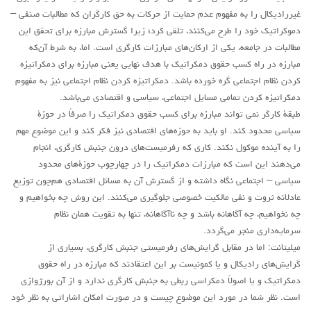
غیررادیکال را به مفهوم عدم حمایت از حرکات به حق کارگران که مطالبات صنفی –
دموکراتیک خود را طرح می‌کنند، تلقی کرد؛ زیرا گسترش مبارزه برای تحقق این
مطالبات در جامعه، یکی از ارکان‌های مبارزات کارگری است. اما، به شرط آن‌که
مبارزه در راه کسب حقوق دمکراتیک با هدف نهایی یعنی مبارزه برای دمکراتیزه
کردن نظام اجتماعی گره خورده باشد. دمکراتیزه کردن نظام اجتماعی نیز به مفهوم
دمکراتیزه کردن تمامی مسایل اجتماعی، سیاسی و اقتصادی می‌باشد.
طبقۀ کارگر نمی تواند مبارزه برای کسب حقوق دمکراتیک را صرفاً در حوزۀ
سیاسی محدود کند. او باید به حوزه‌های اقتصادی نیز فکر کند و این موضوع مهم
را به آینده موکول نکند. کاری که رفرمیست‌های درون جنبش کارگری، انجام
می‌دهند این است که مبارزات دمکراتیک را در چهارچوب حوزۀ‌های محدود
سیاسی – اجتماعی نگاه داشته و از گسترش آن به مسائل اقتصادی هم‌چون توزیع
عادلانه ثروت و نفی مالکیت خصوصی جلوگیری می‌کنند. این روش چه بخواهیم و
چه نخواهیم، چه آگاهانه باشد و چه ناآگاهانه، تنها به تقویت همان نظام
سرمایه‌داری منجر می‌گردد.
میلیتانت: اما در مقابل گرایش‌های رفرمیستی جنبش کارگری، بسیاری از
گرایش‌های رادیکال و یا کمونیست بر این اعتقادند که مبارزه در راه حقوق
دمکراتیک و یا اصولاً دمکراسی ربطی به جنبش کارگری ندارد و از آنِ بورژوازی
است. نظر شما در مورد این موضوع چیست و در صورت امکان اشاراتی به نظر خود