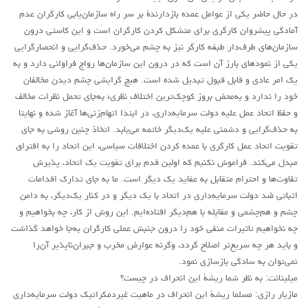
لنینیسم
در حال حاضر یکی از عوامل عمده بازدارندۀ بر سرِ راه سازمان‌یابی کارگران عدم
تروتسکیسم
آمادگی پیشروان کارگری برای متشکل کردن کارگران است و این کاستی درون
سازمان‌های طرف‌دار طبقه کارگر نیز به چشم می‌خورد. حذف‌گرایی و انحصارگرایی
استالینیسم
یکی از نمود‌های بارز آن است که در درون این سازمان‌ها رواج فراوانی دارد و به
آنارکو سندیکالیسم
یک امر عادی و قابلِ قبول تبدیل شده است. هیچ گرایشی چشم دیدن مخالفان
آموزش مارکسیستی
خود را ندارد و به‌محض بروز کوچک‌ترین اختلافِ نظری؛ به‌جای تحمل نظرات مخالف
و حفظ اتحادِ عمل علیه دولت سرمایه‌داری، در ابتدا اتهام‌زنی‌ها آغاز شده و نهایتا
اجتماعی
به حذف‌گرایی و دشمنی علیه یک‌دیگر خاتمه می‌یابد. اتخاذ چنین روشی به جای
کمیته اقدام کارگری
تقویت اتحاد عمل کارگری با عمده کردن اختلافات سیاسی، این اتحاد را به افتراق
مبدل می‌کند. فراموش نکنیم که اولین قدم برای تقویت یک اتحاد، پذیرش
جوانان
تفاوت‌ها و احترام متقابل به عقاید یک دیگر است. ما به جای تدارک اقدامات
زنان
اثباتی ضد دولت سرمایه‌داری در اتحاد با یک دیگر و در کنار یک‌دیگر، به دامن
چشم و هم‌چشمی و مقابله با هم‌دیگر افتاده‌ایم. این روش از کار، چه بخواهیم و
ملیت ها
چه نخواهیم تاثیرات منفی خود را درون جنبش عملی کارگران به‌جا خواهد گذاشت
تاریخی
و باید هر چه سریع‌تر اصلاح گردد، وگرنه عوارض مخرب و جبران‌ناپذیر آن‌را
شبکه همبستگی کارگری
نمی‌توان به سادگی بازسازی نمود.
میلیتانت: به نظر شما ریشۀ این انحراف در چیست؟
تحلیل
مازیار رازی: مسلما ریشۀ این انحراف در ماهیت غیردمکراتیک دولت سرمایه‌داری