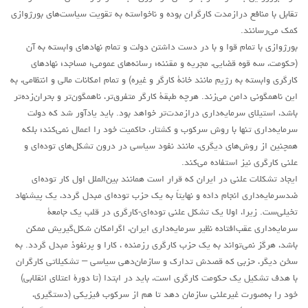
تقابل با منافع درازمدت کارگران بوده و ناخواسته به تقويت سياست‌های بورژوازی
کمک می‌رسانند.
بورژوازی با تمام قوا و با در دست داشتن دولت و تمام نهادهای وابسته به آن
(حکومت، سه قوه قضايی، مجريه و مقننه؛ رسانه‌های عمومی؛ مساجد؛ نهادهای
کارگری وابسته به رژيم مانند خانۀ کارگر و غيره) و تمام امکانات مالی و انتظامی، به
اين ناهمگونی دامن می‌زند. هرچه طبقۀ کارگر متفرق‌تر، ناهمگون‌تر و بحران‌زده‌تر
باشد، استيلای سرمايه‌داری درازمدت‌تر خواهد بود. بايد يادآور شد که دولت
سرمايه‌داری تنها با روش سرکوب و کشتار، حاکميت خود را اعمال نمی‌کند؛ بلکه
همچنين از روش‌های ديگری، مانند نفود سياسی در درون تشکل‌های توده‌ای و
علنی کارگری نيز استفاده می‌کند.
ایجاد تشکلات علنی در ایران که قرار است همانند بین‌الملل اول کار توده‌ای
ضدسرمایه‌داری انجام داده و نهایتاً به یک حزب توده‌ای مبدل گردد، یک پیشنهاد
تخیلی‌ست. زيرا، اولا يک تشکل علنی توده‌ای-‌کارگری در قلب يک جامعۀ
سرمايه‌داری عقب‌افتاده نظير سرمايه‌داری ايران، اگرامکان شکل‌گیریش ممکن
باشد، هرگز نمی‌تواند به يک حزب کارگری رزمنده ، کارا و پرنفوذ مبدل گردد. به
سخن ديگر، حزبی که قصدش تدارک و سازمان‌دهی سياسی – تشکيلاتی کارگران
با هدف تشکيل يک حکومت کارگری است، بايد در ابتدا (تا دورۀ اعتلای انقلابی)
خود را به‌صورت غيرعلنی سازمان دهد تا هم از سرکوب فیزیکی (دستگیری،