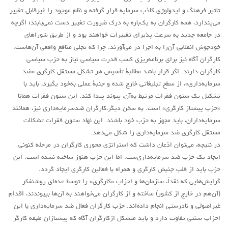
تاثیر فرهنگ و ایدولوژی کاذب سرمایه قرار گرفته و نظم موجود را غیرقابل تغییر
می‌پندارد، همه کارگران به یک‌باره به درک ضرورت تغییر دست نمی‌یابند؛ اگرچه
در جامعه جدید به سرعت پذیرای تغییرات خواهند بود و از طریق شوراهای
خودجوش انقلابی آن‌را به اجرا در می‌آورند. چرا که تجلی منافع واقعی آن‌هاست.
کارگران آگاه نیز برای برنامه‌ریزی کسب قدرت سیاسی نیاز به حزب سیاسی
کارگران دارند. اگر قرار باشد مطالبۀ تأسيس هر تشکل مستقل کارگری «ضد
سرمايه‌داری»، از سطح تبليغاتی خارج شده و جنبۀ عملی به‌خود یگيرد، بايد با
تشکيل يک ستون فقرات مرتبط به‌آن، پيوند پیدا کند. اين ستون فقرات همانا
«حزب پیشتاز کارگری» است. به سخن ديگر،کارگران ضدسرمايه‌داری نيز، همانند
سرمايه‌داران، بايد مجهز به حزب خود باشند. اين نهاد ستون فقرات تشکلات
مستقل کارگری ضد سرمايه‌داری را شکل می‌دهد.
در نتیجه، می‌توان اذعان داشت که استراتژی محوری کارگران در مرحله کنونی
ایجاد یک حزب ضد سرمایه‌داری‌ست. اما این حزب هنوز ساخته نشده است. این
حزب باید از قلب جنبش کارگری و همراه با فعالین کارگری ایجاد گردد.
گرایش‌هایی که نقداً، سازمان‌ها و احزاب «کارگری» را توسط عده‌ای روشنفکر
(آن‌هم در خارج از کشور) ساخته و از کارگران می‌خواهند به آن‌ها بپیوندند، اقدام
غیراصولی و نادرستی انجام داده‌اند. حزب کارگران فعال ضد سرمایه‌داری با این
احزاب سنتی تفاوت دارد و باید متشکل از‌کارگران آگاه که پیشتازان طبقه کارگر