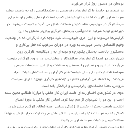
توده‌ای در دستور روز قرار می‌گيرد.
در نتیجه، در جامعۀ ما گرایش‌های رفرمیستی و سندیکالیستی که به ماهیت دولت
سرمایه‌داری کاری نداشته و تنها خواهان کسب استانداردهای رفاهی اولیه برای
طبقۀ کارگر در چهارچوب نظام کنونی هستند، شکل می گیرد و تقویت می‌شود. در
دوره‌های اولیه شرایط اختناق‌آمیز، پایه‌های کارگری بیش‌تر متمایل به این
گرایش‌ها می‌شوند و این امری طبیعی‌ست. باید توجه کرد کارگرانی که در وضعیت
وخیم اقتصادی به‌سر می‌برند، به ویژه در دوران سرکوب که خطر بی‌کاری و
دستگیری بالاست، به‌شکل یک‌پارچه و توده‌ای به رادیکالیسم کارگری روی
نمی‌آورند. در ابتدا گرایش‌های محافظه‌کار و مماشات‌جو در درون کارگران تقویت
می‌گردد. از این‌رو رهبران رفرمیستی و مماشات‌جو از این احساسات طبیعی
سوء‌استفاده کرده و پلی میان خواست‌های کارگران و سیاست‌های دولت ایجاد
می‌کنند. به اعتقاد من گرایش حاکم در نهادهای کارگری موجود دارای سیاست
ناروشن، بعضاً مماشات‌جو، رفرمیستی و فرقه‌گرایانه است.
دوم، در کشورهای اختناق‌زده‌ای مانند ایران کار مخفی با مبارزۀ طبقاتی عجین شده
است و این دو را نمی‌توان از هم جدا کرد. اساس کار مخفی تا دورۀ اعتلای
انقلابی، بایست به‌عنوان بخشی از زندگی سیاسی همۀ فعالان کارگری تلقی شود.
کسانی که به هر علت تنها راه مبارزه را شکل علنی می‌پندارند، دچار لغزش و نهایتاً
مماشات‌جویی با دولت سرمایه‌داری می‌شوند.
اما نبایست حضور گرایش‌ها و نهادهای کارگری مماشت‌جو و رفرمیست و یا رهبری