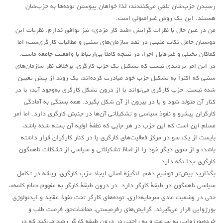
رسیدن حزب‌شان تلقی می‌کنندند؛ لذا خواهان پیوستن توده‌ها به حزب‌شان
هستند. این یک روش غیراصولی است.
من در عین حال با نظرات گرایش «ضد کار مزدی» نیز توافق ندارم. نظریات این
دوستان حامل نکات مثبتی در نقد سازمان‌های سنتی و مطالبات کارگری‌ست؛ اما
کماکان تخیلی و غیرقابل اجرا، در نتیجه کاملاً بی‌ارتباط با واقعیت جامعۀ ماست.
در اين امر ترديدی نيست که تشکيل يک حزب کارگری، برخلاف نظر سازمان‌های
سنتی که اکثراً به تشکيل حزب خود مبادرت کرده‌اند، يک روند از پيش تعيين
شده نيست. حزب کارگری می‌تواند يا از درون تشکل کارگری به‌وجود آيد؛ يا در
کنار آن متولد شود و يا در بيرون از آن شکل بگيرد. همه بستگی به آمادگی
کارگران پيشرو و نفوذ سياسی و تشکيلاتی آن‌ها در جنبش کارگری دارد. اما امر
مسلم اين است که اين حزب در هر جايی که نطفۀ اوليه آن بسته شده باشد،
بايست از يک سو در مرکز فعاليت‌های کارگری يا در کنار کارگران قرار داشته
باشد؛ و از سوی ديگر خود را از لحاظ تشکيلاتی و سياسی از تشکلات ناهمگون
کارگری جدا نگه دارد.
بگذارید بیش‌تر توضیح دهم. انگيزۀ اصلی ايجاد حزب کارگری، ريشه در تکامل
سياسی ناهمگون در طبقۀ کارگر دارد. در درون طبقۀ کارگر به مفهوم «عامِ کلمه»،
حتی در وضعيت عادی سرمايه‌داری، توده‌های کارگر تحتِ نفوذ عقايد و ايدئولوژی
بورژوايی قرار می‌گيرند. گرايش‌های رفرميستی، مماشات‌جو، فرصت طلب و
خرده‌بورژوايی به سرعت و به راحتی در درون طبقه کارگر رشد می‌کند که در