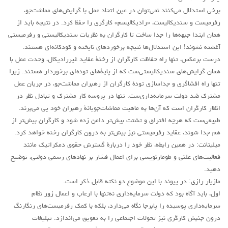
برخی استدلال می‌کنند نمی‌توان در عین اتحاد عمل با گرایش‌های مماشت‌جو،
رفرمیست و سندیکالیست، «رادیکالیسم» کارگری را حفظ کرد. در نتیجه باید از
همان ابتدا جبهه‌ها را جدا ساخت تا کارگران به نظریات سندیکالیستی و رفرمیستی
آغشته نشوند! این استدلال‌ها نتیجه برخوردهای ناپخته و کودکانه‌ای هستند.
درست برعکس، تنها راه حفاظت کارگران از رخنۀ عقاید غیررادیکال، وحدت عمل با
همان گرایش‌های سندیکالیستی‌ست که از پایۀ‌های توده‌ای برخوردار هستند. زیرا
تنها راه افشاگری و جداسازی تودۀ کارگران از رهبران مماشت‌جو، در جریان عمل
مشترک ضد دولت سرمایه‌داری‌ست. تنها در پروسه کار مشترک و تبادل نظر در
انظار کارگران است که آن‌ها به ماهیت مماشات‌جویانۀ رهبران خود پی می‌برند.
طبیعی‌ست که هرچه افتراق و تشتت بیش‌تر دامن زده شود و کارگران بیش‌تر از
هم جدا شوند، عقاید رفرمیستی نیز بیش‌تر به درون کارگران رخنه خواهد کرد.
میلیتانت: در همين رابطه، نظر خود را دربارۀ گسترش حقوق دمکراتیک مانند
فعاليت‌های علنی و طومارنویسی برای اعمال فشار بر نهادهای رسمی دولتی، توضیح
دهید.
مازیار رازی: در پیوند با این موضوع دو نکته قابل ذکر است.
اول، باید آگاه بود که دولت سرمايه‌داری نه‌تنها با ارعاب و اعمال زور نظام
سرمايه‌داری پوسيده را پابرجا نگاه می‌دارد، بلکه با کمک رفرميست‌های رنگارنگ
درون جنبش کارگری نیز تحولات اجتماعی را به تعویق می‌اندازد. تبليغات