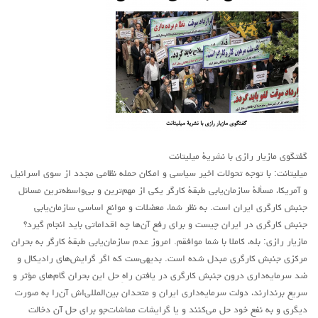
آمریکای لاتین
بحث
زنان
کارگران
اقتصادی
ادبی
گفتگوی مازیار رازی با نشریۀ میلیتانت
سیاسی
میلیتانت: با توجه تحولات اخیر سیاسی و امکان حمله نظامی مجدد از سوی اسرائیل
نقد سیاسی
و آمریکا، مسألۀ سازمان‌يابی طبقۀ کارگر يکی از مهم‌ترين و بی‌واسطه‌ترين مسائل
جنبش کارگری ايران است. به نظر شما، معضلات و موانع اساسی سازمان‌يابی
فلسفی
جنبش کارگری در ايران چیست و برای رفع آن‌ها چه اقداماتی بايد انجام گيرد؟
مباحثات
مازیار رازی: بله، کاملا با شما موافقم. امروز عدم سازمان‌یابی طبقۀ کارگر به بحران
مرکزی جنبش کارگری مبدل شده است. بدیهی‌ست که اگر گرایش‌های رادیکال و
تئوری
ضد سرمایه‌داری درون جنبش کارگری در یافتن راهِ‌ حل این بحران گام‌های مؤثر و
نقد
سریع برندارند، دولت سرمایه‌داری ایران و متحدان بین‌المللی‌اش آن‌را به صورت
دیگری و به نفع خود حل می‌کنند و یا گرایشات مماشات‌جو برای حل آن دخالت
کومله