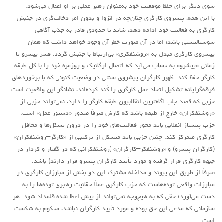
سوی دیگر برای حفظ موقعیت خود به‌عنوان رهبر عملی بر او اعمال می‌شود.
با این همه، پیشروی کارگری چنان‌چه در انزوا و بدون امر دخالت‌گری در جنبش
کارگری به فعالیت خود ادامه دهد، شاید تا حدودی قادر به جذب آگاهی
سوسیالیستی باشد؛ اما در آن صورت خطر آن وجود خواهد داشت که همان
پیشروی کارگری مبدل به «روشنفکری» بی‌ارتباط با جنبش گردد. قشر پیشرو تا
زمانی «پیشرو» به حساب می‌آید که اتصال ارگانیک و روزمره خود را با کل طبقه
کارگر حفظ کند. ظهور کارگران پیشروی سنتی در وضعیت کنونی که با برخوردهای
فرقه‌گرایانه تشکیل اتحاد عمل کارگری را کُند کرده‌اند، نشانگر این واقعیت است.
حزبی که قصد جلب آگاه‌ترین انقلابیون طبقه کارگر را دارد، نمی‌تواند حزبی از
«روشنفکران» خارج از طبقه باشد که کارش صرفاً صدور «دستور عمل» است.
حزب پیشتاز انقلابی باید محور فعالیت‌های خود را در درون تشکل‌ها و محافل
کارگری متمرکز کند. چنین حزبی باید متشکل از ترکیبی از «کارگر–روشنفکران»
(کارگران پیشرو) و «روشنفکر–کارگران» (روشنفکرانی که در گفتار و کردار در
جبهه کارگری قرار گرفته و مورد تأیید کارگران پیشرو قرار دارند) باشد.
صرفاً از طریق این پیوند و مداخله مشترک این دو بخش از مبارزان کارگری در
مبارزات واقعی توده‌هاست که حزب کارگری عملاً حقانیت رهبری توده‌ها را به
دست می‌آورد؛ حقی که به هیچ‌وجه نمی‌تواند از پیش اعطا شده قلمداد شود. هر
سازمانی که مدعی این حق بوده و مورد تأیید کارگران نباشد، محکوم به شکست
است.