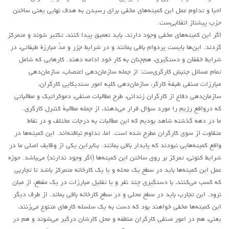
احیا و تداوم عمل این کمیته‌های مخفی برای رسیدن به هدف نهایی یعنی ساختن
حزب پیشتاز انقلابی‌ست.
اگر این کمیته‌های مخفی وجود دارند، باید تعمیق پیدا کنند، تکثیر شوند و متمرکز
گردند. این‌ها بایست پردوام باقی بمانند و در شرایط جزر و مدّ مبارزۀ طبقاتی، در
شرایط خفقان و دستگیری، هم‌چنان به کار خود ادامه دهند. کارهایی که شامل
تمام مسائل جنبش کارگری‌ست: از جمله سازمان‌دهی اعتصاب، سازمان‌دهی
مبارزات صنفی طبقۀ کارگر، سازمان‌دهی کلیه امور سندیکایی کارگران،
سازمان‌دهی دفاع از کارگران زندانی، طرح مطالبات صنفی، دموکراتیک و مطالباتی
که درواقع رژیم را مورد سؤال قرار می‌دهند، از جمله مطالبۀ کنترل کارگری.
ما در دهه گذشته شاهد بودیم که این مطالبات به درجات مختلف و در نقاط
متفاوت از سوی کارگران مطرح شده است. اما، تداوم نیافته‌اند. این کمیته‌ها در
واقع کمیته‌هایی نبودند که پایدار باقی بمانند. بنابراین یکی از وظایف اصلی ما در
شرایط کنونی، تمرکز بر روی ساختن این کمیته‌ها (اگر وجود ندارند) می‌باشد. حوزه
عمل این کمیته‌ها باید در سطح یک محله و یا یک کارخانه متمرکز باشد تا تجاربی
که کسب می‌کنند، با دستگیری چند نفر و یا تقلیل مبارزات در یک مقطع، از میان
نرود. این تجارب باید در سطح محلی و در سطح کارخانه باقی بماند. از طرف دیگر
این کمیته‌ها مخفی خواهند بود که دست به یک سلسله کارهای متنوع می‌زنند،
یعنی، هم در امور صنفی کارگران منطقه و محل کارشان درگیر می‌شوند و هم در