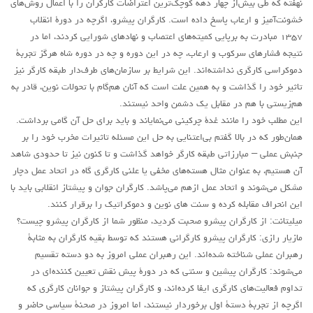
حاکمیت
نهفته که طی بیش‌از چهار دهه کوچک‌ترین اعتراضات کارگران را با اعمال روش‌های
خشونت‌آمیز و ارعاب پاسخ داده است. کارگران پیشرو، اگرچه در دورۀ انقلاب
اصلاح طلبان
۱۳۵۷ مبادرت به برپایی کمیته‌های اعتصاب و نهادهای شورایی کردند، اما در
ایران و غرب
نتیجه فشارهای سرکوب و ارعاب، چه در این دوره و چه در دوره شاه هرگز تجربۀ
دموکراسی کارگری نداشته‌اند. این شرایط بر سازمان‌های طرف‌دار طبقه کارگر نیز
اصول
تاثیر خود را گذاشت و به همین علت است که آنان هم‌گام با تحولات نوین، قادر به
حزب پیشتاز
هم‌زیستی با هم در مقابل یک دشمن واحد نیستند.
این مطلب خود را مانند غدۀ چرکینی می‌نمایاند و باید برای حل آن گامی برداشت.
برنامه انقلابی
همان‌طور که در بالا گفتم بی‌اعتنایی به حل این مسئله تاثیرات مخرب خود را بر
انقلاب کارگری
جنبش عملی – مبارزاتی طبقه کارگر خواهد گذاشت و تا کنون نیز تا حدودی شاهد
سوسیالیسم
آن هستیم، به عنوان مثال هسته‌های مخفی یا علنی کارگری گاه در اتحاد عمل دچار
مشکل می‌شوند و اتحاد عمل ازهم می‌پاشد. کارگران جوان و پیشتاز انقلابی باید با
امپریالیسم
این انحراف مقابله کرده و سنت های نوین و دموکراتیک را برقرار کنند.
اتحاد مارکسیست ها
میلیتانت: از کارگران پیشرو صحبت کردید، منظور شما از کارگران پیشرو چیست؟
انترناسیونالیسم
مازیار رازی: کارگران پیشر‌و کارگرانی هستند که توسط بقیه کارگران به مثابۀ
رهبران عملی شناخته شده‌اند. این رهبران عملی امروز به دو دسته تقسیم
خانه
می‌شوند: کارگران پیشین ‌و سنتی که در دورۀ پیش نقش تعیین کننده‌ای در
English
تداوم فعالیت‌های کارگری ایفا کرده‌اند، و کارگران پیشتاز و جوانان کارگری که
اگرچه از تجربۀ دستۀ اول برخوردار نیستند، اما امروز در صحنۀ سیاسی حاضر و
هسته کارگران پيشتاز سوسياليست (خوزستان)