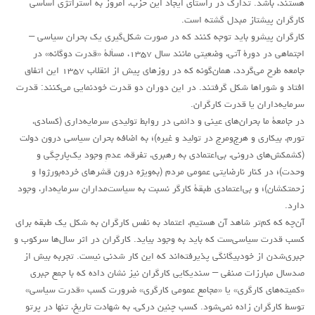
هستند، باشد. تدارک در راستای ایجاد این حزب، امروز به استراتژی اساسی
کارگران پیشتاز مبدل گشته است.
کارگران پیشرو باید توجه کنند که در صورت شکل‌گیری یک بحران سیاسی –
اجتماهی در دورۀ آتی، وضعیتی مانند سال ۱۳۵۷، مسألۀ «قدرت دوگانه» در
جامعه طرح می‌گردد، همان‌گونه که در روزهای پیش از انقلاب ۱۳۵۷ این اتفاق
افتاد و شوراها شکل گرفتند. در این دوران دو قدرت خودنمایی می‌کنند: قدرت
سرمایه‌داران يا قدرت کارگران.
در جامعۀ ما بحران‌های عينی و دائمی در روابط توليدی سرمايه‌داری (کسادی،
تورم، بيکاری و هرج‌ومرج در توليد و غيره)؛ به اضافه بحران سياسی درون دولت
(کشمکش‌های درونی، بی‌اعتمادی به رهبری، تفرقه، عدمِ وجود يک‌پارچگی و
وحدت)؛ در کنار نارضايتی عمومی مردم (به‌ويژه درون قشرهای خرده‌بورژوا و
زحمتکشان)؛ و بی‌اعتمادی طبقۀ کارگر نسبت به سياست‌مداران سرمایه‌دار، وجود
دارد.
آن‌چه که کم‌تر شاهد آن هستیم، اعتماد به نفس کارگران به شکل یک طبقه برای
کسب قدرت سیاسی‌ست که باید به وجود بیاید. کارگران در اثر سال‌ها سرکوب و
جبری‌شدن از خودبیگانگی پذیرفته‌اند که این کار شدنی نیست. تجربه بیش از
صدسال مبارزات صنفی – سندیکایی کارگران نیز نشان داده که با جمع جبری
«کمیته‌های کارگری» یا «مجامع عمومی کارگری» ضرورت کسب «قدرت سیاسی»
توسط کارگران زاده نمی‌شود. کسب چنین درکی، به شهادت تاریخ، تنها در پرتو