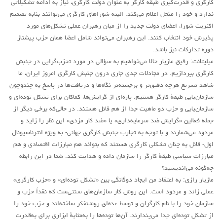
کارگری و قدرت‌گیری طبقه کارگر به عنوان دولت کارگری، نیاز به ادامه تشکیلاتی
ندارد و خود را منحل اعلام می‌کند. البته شوراهای کارگری می‌توانند بنابه تصمیم
اکثریت شورا، اعضای دولت جدید را از میان رهبران عملی تشکل‌های مورد
پذیرش خود انتخاب کنند. این رهبران می‌تواند شامل اعضا همان حزب پیشتاز
دوره تدارکات نیز باشد.
میلیتانت: رفیق مازیار حالا می‌خواهیم به سؤالی در مورد تحزب‌گرایی در جنبش
کارگری بپردازیم. در مجادلات جدی جاری درون جنبش کارگری امروز ايران، ما
شاهد تسریع هرچه دقيق‌تر و برجسته‌تر نگاه‌ها و دريافت‌ها در پاسخ به چندوچون
سازمان‌يابی طبقۀ کارگر هستيم. پاره‌ای از گرايش‌ها، کماکان برای تشکل توده‌ای و
سازمان‌يابی و حزب دو ماهیت جدا از هم قائل هستند. در حالی‌که برخی دیگر از
جمله فعالين «گرايش ضد سرمايه‌داری» يا «ضد کار مزدی» اين نظر را زايد و
مردود می‌شمارند و با توجه به تجارب جنبش کارگری جهانی- به ويژه انترناسيونال
اول- قائل به چنان تشکلی کارگری هستند که بتواند هم مبارزات اقتصادی و هم
مبارزات سياسی طبقۀ کارگر را سازمان داده و هدايت کند. شما در اين رابطه
چه‌گونه می‌انديشيد؟
مازیار رازی: به اعتقاد من ایجاد دوگانگی بین «تشکل توده‌ای» و «حزب کارگری»
عملی زائد و مردود است. این روش کارِ سازمان‌های سنتی‌ست که نقداً حزب و
سازمان خود را با نام کارگران و توسط عده‌ای روشنفکر ساخته‌اند و حزب خود را
از تشکل توده‌ای جدا می‌پندارند. آن‌ها توده‌ها را به‌مثابۀ ابزاری برای به‌قدرت