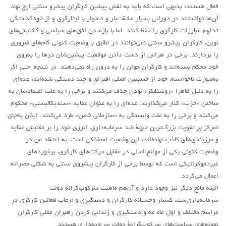
فعال هستند؛ بدیهی است که باید به نقش پیشین کارگران پیشرو سنتی ارج نهاد.
آن‌ها توانستند در دورانی بسیار مشقت‌بار و دشوار با ایثارگری و از خودگذشتگی
تداوم مبارزات کارگری را حفظ کنند. اما با بازشدن افق‌های سیاسی و گشایش‌های
نوین، کارگران پیشرو سنتی نمی‌توانند در تطابق با وضعیت کنونی گام‌های ضروری
را بردارند. برخی در هراس از دست دادن موقعیت پیشین‌شان درها را به‌روی
خود محکم بسته‌اند و کارگران جوان را به درون راه نمی‌دهند. در نتیجه، حتی اگر
به‌صورت ناخواسته، خود از مسببین اصلی افتراق و چند دستگی شده‌اند؛ عده‌ای
را به دلیل ظاهرا «روشنفکر» بودن حذف می‌کنند و برخی را به علت اعتقادشان به
ساختن «حزب» کنار می‌گذارند. عده‌ای را به عنوان عقاید «سندیکالیستی» محکوم
می‌کنند و برخی را به علت وابستگی به «سازمانی خاص» طرد می‌کنند. اینان به‌جای
تمرکز بر تقویت بزرگ‌ترین جبهۀ ضد سرمایه‌داری، انرژی خود را بر تفتیش عقاید
و مرزبندی‌های کاذب نهاده‌اند، این وضعیت اسفناکی است. به اعتقاد من در
وضعیت کنونی یکی از موانع اصلی در مقابل حرکت‌های کارگری، برخوردهای
غیردموکراتیکی است که‌ توسط برخی از کارگران پیشروی سنتی به شکلی مصرانه
اعمال می‌گردد.
البته مانع دیگر نیز وجود دارد و آن‌هم ماهیت سرکوب‌گرانۀ دولت
سرمایه‌داری‌ست، کشتار وحشیانۀ کارگران و دستگیری و ارعاب فعالین کارگری در
مراسم مختلف و اول ماه مه و دستگیری و زندانی کردن رهبران عملی کارگران
نمونه‌های سیاست‌های سرکوب‌گرانۀ دولت سرمایه‌داری هستند.