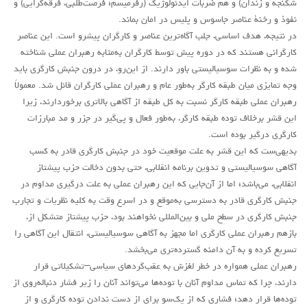
شکنجه و زندان) و هم ضربات ايدئولوژيک (رفرميسم؛ فرصت‌طلبی، فرقه‌گرايی) و
نفوذ و رخنۀ عناصر جاسوس و پليس در امان بماند.
در نتیجه، هدف اساسی، جلب آگاه‌ترین عناصر و کارگران پیشرو است. این عناصر
کارگرانی هستند که در دوره پیش توسط کارگران به‌مثابه رهبران عملی شناخته
شده و به نظرات سوسیالیستی باور دارند. از این‌رو، در درون جنبش کارگری باید
وجه تمایزی میان طبقه کارگر به‌طور عام و رهبران عملی کارگران قائل شد. معمولاً
رهبران عملی طبقه کارگر نسبت به کل طبقه از آگاهی بالاتری برخوردارند، زیرا
این قشر برخلاف توده طبقه کارگر، به‌طور فعال و پی‌گیر در جزر و مد مبارزات
کارگری درگیر بوده است.
بدیهی‌ست که این قشر به علت موقعیت خود در جنبش کارگری قادر به کسب
آگاهی سوسیالیستی و تدوین برنامه انقلابی، حتی بدون دخالت حزب پیشتاز
انقلابی، می‌باشد؛ اما از آن‌جایی که این رهبران عملی به علت درگیری مداوم در
جنبش کارگری قادر به دسترسی به‌موقع و در اسرع وقت به کلیه نظریات و تجارب
جنبش کارگری در سطح ملی و بین‌المللی نخواهند بود، حزب پیشتازِ متشکل از،
بازهم رهبران عملیِ کارگری اما مجهز به آگاهی سوسیالیستی، انتقال این آگاهی را
تسریع کرده و به آن دامنه گسترده‌تری می‌بخشد.
رهبران عملی همواره در خطر لغزش به عقب‌گردهای سیاسی–تشکیلاتی قرار
دارند، چرا که تماس مداوم آنان با توده‌ها می‌تواند آنان را زیر فشار دنباله‌روی از
توده‌ها قرار دهد؛ فشاری که از یک‌سو برای از دست ندادن توده کارگری و از