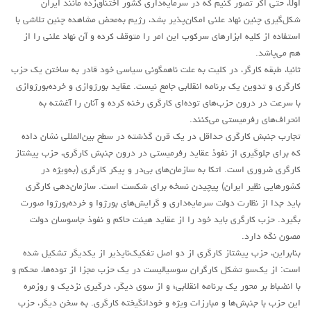
اولا، حتی اگر تصور کنیم که در سرمایه‌داری کشور اختناق‌زده مانند ایران
شکل‌گیری چنین نهاد علنی امکان‌پذیر بشد، رژیم به‌محض مشاهده چنین تلاشی با
استفاده از کلیه ابزارهای سرکوب این امر را متوقف کرده و آن نهاد علنی را از
هم می‌پاشد.
ثانیا، طبقه کارگر، در کلیت به علت ناهمگونی سیاسی خود قادر به ساختن یک حزب
کارگری و تدوین یک برنامه انقلابی جامع نیست. عقاید بورژوازی و خرده‌بورژوازی
با سرعت در درون حزب‌های توده‌ای کارگری رخنه کرده و آنان را آغشته به
انحراف‌های رفرمیستی می‌کنند.
تجارب جنبش کارگری حداقل در یک قرن گذشته در سطح بین‌المللی نشان داده
که برای جلوگیری از نفوذ عقاید رفرمیستی در درون جنبش کارگری، حزب پیشتاز
کارگری ضروری است. اتکا به سازمان‌های بی‌در و پیکر کارگری (به‌ویژه در
کشورهایی نظیر ایران) پیچیدن نسخه برای شکست است. سازمان‌دهی کارگری
باید جدا از نظارت دولت سرمایه‌داری و گرایش‌های بورژوا و خرده‌بورژوا صورت
بگیرد. حزب کارگری باید خود را از عقاید هیئت حاکم و نفوذ جاسوسان دولت
مصون نگه دارد.
بنابراین، حزب پیشتاز کارگری از دو اصل تفکیک‌ناپذیر از یکدیگر تشکیل شده
است: از یک‌سو تشکل کارگران سوسیالیست در یک حزب مجزا از توده‌ها، محکم و
با انضباط بر محور یک برنامه انقلابی؛ و از سوی دیگر، درگیری نزدیک و روزمره
این حزب با جنبش‌ها و مبارزات ویژه و خودانگیخته کارگری. به سخن دیگر، حزب