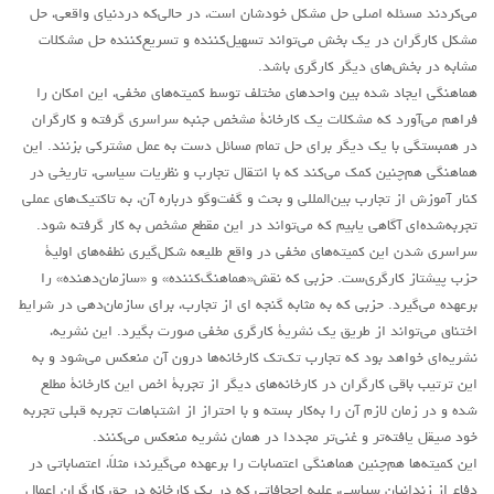
می‌کردند مسئله اصلی حل مشکل خودشان است، در حالی‌که دردنیای واقعی، حل
مشکل کارگران در یک بخش می‌تواند تسهیل‌کننده و تسریع‌کننده حل مشکلات
مشابه در بخش‌های دیگر کارگری‌ باشد.
هماهنگی ایجاد شده بین واحدهای مختلف توسط کمیته‌های مخفی، این امکان را
فراهم می‌آورد که مشکلات یک کارخانۀ مشخص جنبه سراسری گرفته و کارگران
در همبستگی با یک دیگر برای حل تمام مسائل دست به عمل مشترکی بزنند. این
هماهنگی هم‌چنین کمک می‌کند که با انتقال تجارب و نظریات سیاسی، تاریخی در
کنار آموزش از تجارب بین‌المللی و بحث و گفت‌وگو درباره آن، به تاکتیک‌های عملی
تجربه‌شده‌ای آگاهی یابیم که می‌تواند در این مقطع مشخص به کار گرفته شود.
سراسری شدن این کمیته‌های مخفی در واقع طلیعه شکل‌گیری نطفه‌های اولیۀ
حزب پیشتاز کارگری‌ست. حزبی که نقش«هماهنگ‌کننده» و «سازمان‌دهنده» را
برعهده می‌گیرد. حزبی که به مثابه گنجه ای از تجارب، برای سازمان‌دهی در شرایط
اختناق می‌تواند از طریق یک نشریۀ کارگری مخفی صورت بگیرد. این نشریه،
نشریه‌ای خواهد بود که تجارب تک‌تک کارخانه‌ها درون آن منعکس می‌شود و به
این ترتیب باقی کارگران در کارخانه‌های دیگر از تجربۀ اخص این کارخانۀ مطلع
شده و در زمان لازم آن را به‌کار بسته و با احتراز از اشتباهات تجربه قبلی تجربه
خود صیقل یافته‌تر و غنی‌تر مجددا در همان نشریه منعکس می‌کنند.
این کمیته‌ها هم‌چنین هماهنگی اعتصابات را برعهده می‌گیرند؛ مثلاً، اعتصاباتی در
دفاع از زندانیان سیاسی، علیه اجحافاتی که در یک کارخانه در حق کارگران اعمال