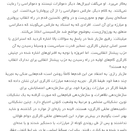
به‌کار می‌برد. او می‌گفت لیبرال‌ها، دیگر دموکرات نیستند و دموکراسی را رعایت
نمی‌کنند. به کلام دیگر، مارکس دموکراسی را از آن پرولتاریا می‌دانست. این
مسأله‌ای بسیار مهم و محوری‌ست و در واقع، نخستین قدم در راه انقلاب پرولتری
و مبارزه برای آن است. افرادی که به استناد به مارکس می‌گویند که دمکراسی
متعلق به بورژوازی‌ست، به‌وضوح مواضع ضد مارکسیستی اتخاذ می‌کنند.
میلیتانت: رفیق مازیار شما در پاسخ به سؤالات بالا اشاره کردید که استراتژی یا
مسیر اصلی جنبش کارگری، تسخیر قدرت سیاسی‌ست و وسیلۀ رسیدن به آن
حزب پیشتاز انقلابی‌ست. اما امروزه با توجه به افتراق‌های اشاره شده در جنبش
کارگری گام‌های اولیه در راه رسیدن به حزب پیشتاز انقلابی برای تدارک انقلاب
چه هستند؟
مازیار رازی: به اعتقاد من این قدم‌ها کاملاً روشن است؛ قدم‌هایی متکی به تجربۀ
چند دهۀ خودِ طبقۀ کارگر. تجربه چنددهه مبارزات کارگری ایران نشان داده که
طبقۀ کارگر در مبارزات روزمرۀ خود، برای سازمان‌دهی اعتصاباتش، برای
سازمان‌دهی تظاهرات، و سازمان‌دهی قیام‌هایی که صورت گرفته به یک تشکیلات
نوین، تشکیلاتی مشخص و مرتبط به وضعیت کنونی احتیاج دارد. چنین تشکیلاتی
«کمیته‌های مخفی کارگری» هستند، البته در پاره‌ای از موارد در گذشته، و شاید
بهتر است بگوئیم در بیش‌تر موارد این کمیته‌های مخفی کارگری دوام طولانی
نداشتند و پس از طی روندی کوتاه از مبارزات، یا دستگیر شدند و یا عده‌ای
دلسرد شده و به کناری رفتند. بنابراین مسألۀ اساسی ما در شرایط کنونی حفظ،