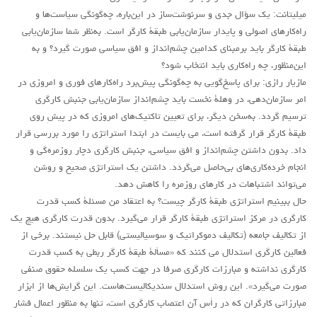
میلیتانت: يک سؤال جدی و سرنوشت‌ساز در اين‌باره، چه‌گونگی سياست‌ها و
راه‌کارهای اصولی و پايدار سازمان‌يابی طبقۀ کارگر است. به‌نظر شما سازمان‌يابی
طبقۀ کارگر بايد برمبنای کدامين چشم‌انداز و افق سياسی صورت گيرد؟ و به
اين‌منظور، چه راه‌کاری بايد انتخاب شود؟
مازیار رازی: برای پاسخ‌گویی به چه‌گونگی پیش‌برد راه‌کارهای فوری و امروزی در
امر سازمان‌دهی، در وهلۀ نخست باید چشم‌انداز سازمان‌یابی جنبش کارگری
ترسیم گردد. به‌سخن دیگر، برای تعیین تاکتیک‌های امروزی که در پیشِ روی
طبقۀ کارگر قرار گرفته است، می بایست در ابتدا استراتژی را مورد بررسی قرار
داد. بدون داشتن چشم‌انداز و افق سیاسی، جنبش کارگری دچار روزمره‌گی و
انجام خرده‌کاری‌های بی‌حاصل می‌گردد. داشتن یک استراتژی صحیح و روشن
می‌تواند اشتباهات در کارهای روزمره را کاهش دهد.
حال ببینیم استراتژی طبقۀ کارگر چیست؟ به اعتقاد من مسئلۀ کسب قدرت
کارگری در مرکز استراتژی طبقۀ کارگر قرار می‌گیرد. بدون قدرت کارگری هیچ یک
از تکالیف جامعه (تکالیف دموکراتیک و سوسیالیستی) قابل حل نیستند. برخی از
فعالین کارگری استدلال می کنند که «مسألۀ طبقۀ کارگر ربطی به کسب قدرت
کارگری نداشته و مبارزات کارگری صرفا در جهت کسب یک سلسله حقوق صنفی
صورت می‌گیرد». این روش استدلال سندیکالیست‌هاست. این گرایش‌ها از ابزار
مبارزاتی کارگران که در رأس آن اعتصاب کارگری است، تنها به منظور اعمال فشار