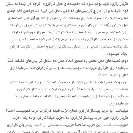
مازیار رازی: باید توجه شود که «کمیته‌های عمل کارگری» اگرچه در ابتدا به شکل
خود‌انگیخته و از امتزاج گرایش‌های مختلفی شکل می گیرد که خواهان اقدام‌های
عملی مشترک ضدّ سرمایه داری بوده‌اند، اما با تمرکز و تعمیق آن، این کمیته‌های
عمل کارگری (اتحاد عمل کارگری با ساختاری مخفی)، به دو بخش مبدل می‌گردند:
اول: کمیته‌های مخفی سوسیالیستی (که گسترش آن‌ها پس‌ از دوره‌ای، تدارک
ساختن حزب پیشتاز کارگری را برنامه‌ریزی می‌کند).این کمیته است که بر محور
یک برنامۀ مشخص انقلابی در راستای سرنگونی رژیم و استقرار حکومت کارگری
ایجاد می‌شود.
دوم: کمیته‌های عمل مخفی به منظور اتحاد عمل که شامل گرایش‌های مختلف ضدّ
سرمایه‌داری کارگری می‌باشد (سوسیالیست‌ها و سایر کارگران ضدّ سرمایه‌داری
فعال و مورد اعتماد).
این دو کمیته را باید از همان ابتدا از یک‌دیگر تمیز داد. زیرا هر یک به منظور
هدف خاصی به‌وجود می‌آید. کمیتۀ اول برای تدارک حزب پیشتاز کارگری و
سرنگونی رژیم تشکیل می‌شود؛ و کمیتۀ دوم برای انجام اقدامات عملی ضدّ
سرمایه‌داری.
میلیتانت: آیا حزب پیشتاز کارگری همان حزب طبقۀ کارگر یا حزب کمونیست است؟
مازیار رازی: خیر، حزب پیشتاز کارگری، نه «حزب طبقۀ کارگر» و نه یک «حزب
کمونیست» است. این حزب، مشخصاً حزبی‌ست متشکل از اقلیت پیشروان کارگری
سوسیالیست و منظور از تشکیل آن تسهیل و تدارک انقلاب کارگری‌ست. کارگران