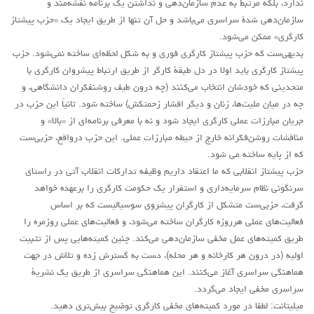
ندارد، بلکه مرتبط به عدم سازمان‌دهی و نداشتن یک برنامه نقشه‌مند و
سازمان‌دهی شدۀ سراسری می‌باشد و حل آن تنها از طریق ایجاد یک «حزب پیشتاز
کارگری» ممکن می‌شود.
بدیهی‌ست که حزب پیشتاز کارگری فوری و به شکل لحظه‌ای ساخته نمی‌شود. حزب
پیشتاز کارگری باید اولا در دل طبقۀ کارگر از طریق ارتباط پیشروان کارگری با
متحدینی که خودشان انتخاب می‌کنند (چه درون طیف روشنفکران دانشگاهی، و
چه در میان ملیت‌ها، زنان و دیگر اقشار زحمتکش) ساخته شود. ثانیاً این حزب در
جریان مبارزات عملی کارگری ایجاد شود و نه با معرفی برنامه‌ای از «بالا» و
مناقشات روشن‌فکرانه خارج از حیطه مبارزات عملی. این حزب درواقع، حزبی‌ست
که از پایه ساخته می شود.
حزب پیشتاز انقلابی که ما اعتقاد داریم وظیفه تدارکات انقلاب آتی در راستای
سرنگونی نظام سرمایه‌داری و استقرار یک حکومت کارگری را برعهده خواهد
گرفت، حزبی‌ست متشکل از کارگران پیشروی سوسیالیست که بر اساس
فعالیت‌های عملی هرروزه کارگران ساخته می‌شود، و فعالیت‌های عملی روزمره را
طریق کمیته‌های عمل مخفی سازمان‌دهی می‌کند. چنین کمیته‌هایی پس از تثبیت
اولیه (در درون هر کارخانه و هر محله)، دست به گسترش زده و تلاش در جهت
هماهنگی سراسری آغاز می‌کنند. این هماهنگی سراسری از طریق یک نشریۀ
سراسری مخفی ایجاد می‌گردد.
میلیتانت: لطفا در مورد کمیته‌های مخفی کارگری توضیح بیش‌تری دهید.