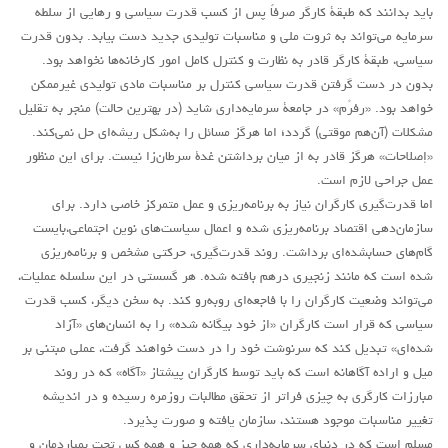
باید بدانند که طبقۀ کارگر صرفاً پس از کسب قدرت سياسی و رهايی از سلطه
سرمایه می‌تواند به ثروت ملی و مناسبات توليدی جدید دست بیابد. بدون قدرت
سیاسی، طبقۀ کارگر قادر به نظارت و کنترل کامل امور کارخانه‌ها نخواهد بود.
بدون در دست گرفتن قدرت سیاسی کنترل بر مناسبات مادی توليدی غيرممکن
خواهد بود. «رفرُم» در جامعۀ سرمایه‌داری شاید (در بهترین حالت) منجر به تقلیل
مشکلات (آن‌هم موقتی) گردد؛ اما هرگز مسائل را به‌شکل ریشه‌ای حل نمی‌کند.
«إصلاحات» هرگز قادر به از میان برداشتن غدۀ سرطان‌زا نیست. برای این منظور
عمل جراحی لازم است.
اما قدرت‌گیری کارگران نياز به برنامه‌ريزی و عمل متمرکز خاصی دارد. برای
سازمان‌دهی اقتصاد برنامه‌ريزی شده و اعمال سیاست‌های نوین اجتماعی،بایست
گام‌های حساب‎شده‌ای برداشت. روند قدرت‌گیری، حرکتی مشخص و برنامه‌ريزی
شده است که مانند زنجيری درهم بافته شده. هر گسستی در اين سلسله عمليات،
می‌تواند وضعیت کارگران را با فاجعه‌ای روبه‌رو کند. به سخن ديگر، کسب قدرت
سیاسی که قرار است کارگران «از خود بيگانه شده» را به انسان‌های «آزاد
شده‌ای» تبدیل کند که سرنوشت خود را در دست خواهند گرفت، عملی مبتنی بر
میل و اراده آگاهانه است که بايد توسط کارگران پیشتاز «آگاه» که در روند
مبارزات کارگری به چیزی فراتر از تحقق مطالبات روزمره رسیده و در اندیشه
تغییر مناسبات موجود هستند، سازمان يافته و صورت پذيرد.
مسلم است که در دنیای سرمایه‌داری که همه چیز و همه کس تحت بمباردمان و