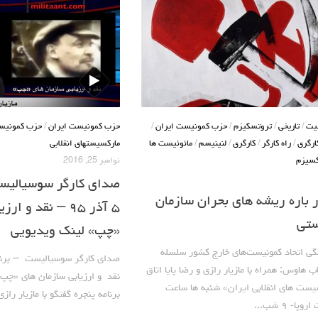
یت
/
تاریخی
/
تروتسکیزم
/
حزب کمونیست ایران
/
حزب کمونیست ایران
/
حزب کمونیس
رگری
/
راه کارگر
/
کارگری
/
لنینیسم
/
مائوئیست ها
مارکسیستهای انقلابی
کسیزم
نوامبر 25, 2016
ر باره ریشه های بحران سازمان
۵ آذر ۹۵ – نقد و
ستی
«چپ» لینک ویدیویی
ی اتحاد کمونیست‌های خارج کشور سلسله
اب هاوس: همراه با مازیار رازی و رضا پایا اتاق
نقد و ارزیابی سازمان های «چپ»
ست های انقلابی ایران» شنبه ها ساعت
برنامه پنجره گفتگو با مازیار رازی