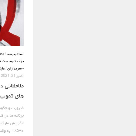
استالینیسم
/
اقل
حزب کمونیست کا
- سربداران
/
مار
اکتبر 21, 2021
ملاحظاتی د
های کمونی
ضرورت و چگونگ
برنامه ها در کل
«گرایش مارکسی
۱۸:۳۰ به وقت اروپا- ۹ شب...