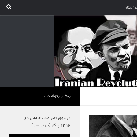
وزستان)
بیشتر بخوانید...
درسهای اعتراضات خیابانی دی
۱۳۹۶:پرگار (بی بی سی)