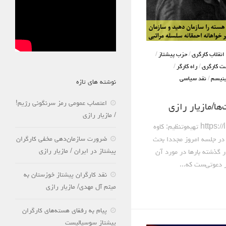
انقلاب کارگری
/
حزب پیشتاز
/
ت کارگری
/
راه کارگر
/
ینیسم
/
نقد سیاسی
نوشته های تازه
اعتصاب عمومی رمز سرنگونی رژیم!
ها/مازیار رازی
/ مازیار رازی
مازیار رازی https://linktr.ee/mazraz تهیه‌وتنظیم: کاوه
ضرورت سازمان‌دهی مخفی کارگران
در جلسه امروز مجددا بحث
پیشتاز در ایران / مازیار رازی
ر گذشته بارها در مورد آن
 دعوتی‌ست که...
نقد کارگران پیشتاز خوزستان به
میثم آل مهدی/ مازیار رازی
پیام به رفقای هسته‌های کارگران
پیشتاز سوسیالیست