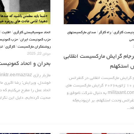
نیست کارگری
/
راه کارگر
/
صدای مارکسیستهای
اتحاد سوسیالیستی کارگری
/
اقلیت
/
سی
حزب کمونیست ایران
/
حزب کمونیس
روشنفکران مارکسیست
/
کارگری
/
لن
جولای 22, 2025
رجام گرایش مارکسیست انقلابی
بحران و اتحاد کمونیست‌
س استکهلم
 گرایش مارکسیست انقلابی در کنفرانس
خوشدل. ویرایش: رضا اکبری ما 
وحدت استکهلم ۱۰ ژانویه۲۰۲۶ گرایش مارکسیست های
اتحاد عمل را مطرح می‌کنیم که د
انقلابی ایران militaant.com به دنبال شرکت ناموفق و
صحبت کرده‌ایم. دلیل این تکرار
نفرانس وحدت استکهلم، بر ان‌بودیم‌که
ه...