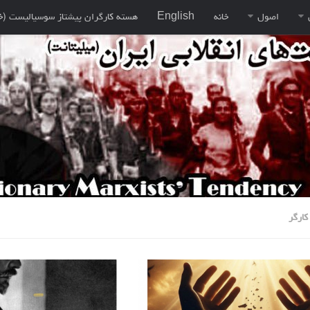
اصول
خانه
English
هسته کارگران پيشتاز سوسياليست (خ
کارگر