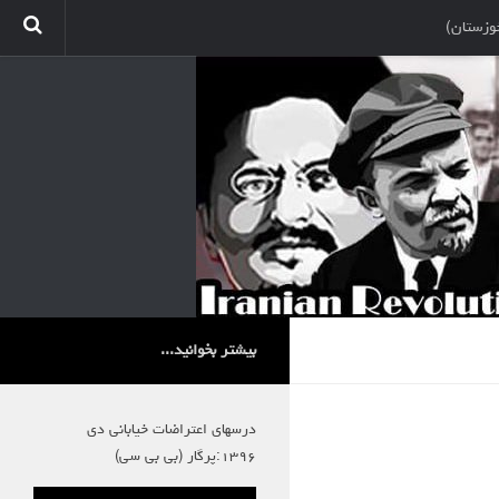
وزستان)
بیشتر بخوانید...
درسهای اعتراضات خیابانی دی
۱۳۹۶:پرگار (بی بی سی)