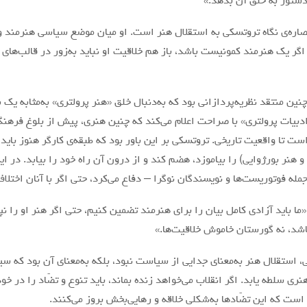
 دستور به خلق آن بدهد.»
صاره‌ی نگاه تروتسکی به استقلال هنر است. او میان موضع سیاسی هنرمند و
گر یک هنرمند کمونیست باشد، باز هم خلاقیت او نباید به‌زور در قالب‌های
ین منتقد نظریه‌پردازانی بود که به‌دنبال خلق «هنر پرولتری» به‌مثابه ی
دبیات پرولتری» با صراحت اعلام می‌کند که چنین هنری، پیش از بلوغ فرهنگ
است تا واقعیت تاریخی. تروتسکی بر این باور بود که طبقه‌ی کارگر هنوز با
و هنر بورژوایی) را بیاموزد، هضم کند و از درون آن راه خود را بیابد. در ای
مله فوتوریست‌ها و نویسندگان نوگرا – دفاع می‌کرد، حتی اگر با آنان اختل
«ما باید آزادی کامل بیان را برای هنرمند تضمین کنیم، حتی اگر هنر او را ن
باشد، نه گورستان خاموش خلاقیت‌ها.»
، استقلال هنر به‌معنای جدایی از سیاست نبود، بلکه به‌معنای آن بود که س
نری سلطه یابد. اگر انقلاب می‌خواهد زنده بماند، باید تنوع و تضّاد را در خود 
است که این تضّادها به‌شکلی خلاقه و رهایی‌بخش بروز می‌کنند.