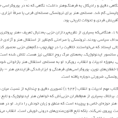
اهی دقیق و رادیکال به فرهنگ‌و‌هنر داشت؛ نگاهی که نه در بوروکراسی 
یستی گم شد. مسئله‌ی هنر برای تروتسکی مسئله‌ای فرعی یا صرفاً ابزاری نب
 آفرینش فردی و تحولات تاریخی بود.
در دهه‌ی ۱۹۲۰، هنگامی‌که بسیاری از نظریه‌پردازان حزبی به‌دنبال تعریف «هنر پرول
اف سیاسی بودند، تروتسکی با صراحتی کم‌نظیر از استقلالِ هنر و آزادیِ خلا
اناتی ایستاد که می‌خواستند خلاقیت را در چهارچوب دگم‌های حزبی محصور کن
 سانسور ایدئولوژیک، به‌معنای مرگ روح انقلابی نیز هست. تلاش شده است ب
 به‌ویژه ادبیات و انقلاب، رویکرد او به مسئله‌ی استقلال هنر بازخوانی شو
با خفقان‌های نوین، بوروکراسی‌های فرهنگی و ابزارشدگی فزاینده‌ی هنر – 
وتسکی، ضرورتی دوباره یافته است.
تروتسکی در کتاب مهم ادبیات و انقلاب (۱۹۲۴) تصویری دقیق و چندلایه
. برخلاف بسیاری از هم‌قطاران حزبی‌اَش که خواهان هنر ایدئولوژیک و تابع
 هنر حوزه‌ای خاص و پیچیده است که منطق و زبان خودش را دارد. او در هما
 پیروی نمی‌کند، بلکه تابع قانون‌مندی‌های درونی خویش است. انقلاب می‌ت