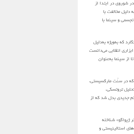
ر شوروی در ابتدا از
ه دلیل مخالفت با
جسمی و سینما با
مای آوانگارد که به‌ویژه به‌دلیل
ابزاری انقلابی می‌دانست
 از سینما به‌عنوان
نین رسمی که در سنّت مارکسیستی،
تحلیل تروتسکی،
م جدیدی بدل شد که از
ور «دکتر ژیواگو» شناخته
‌های استالینیستی و