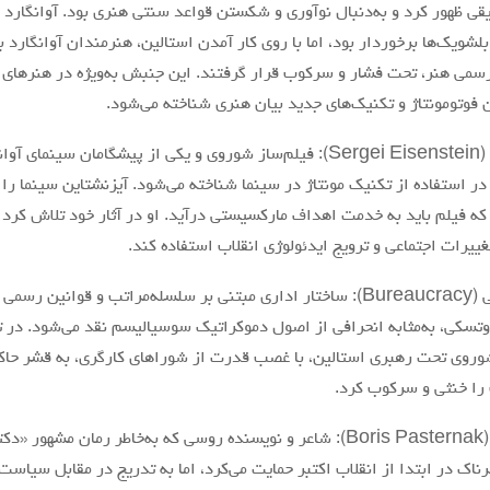
قی ظهور کرد و به‌دنبال نوآوری و شکستن قواعد سنتی هنری بود. آوانگارد د
شویک‌ها برخوردار بود، اما با روی کار آمدن استالین، هنرمندان آوانگارد ب
می هنر، تحت فشار و سرکوب قرار گرفتند. این جنبش به‌ویژه در هنرهای ت
ن فوتومونتاژ و تکنیک‌های جدید بیان هنری شناخته می‌شود.
۲. آیزنشتاین (Sergei Eisenstein): فیلم‌ساز شوروی و یکی از پیشگامان سین
ر استفاده از تکنیک مونتاژ در سینما شناخته می‌شود. آیزنشتاین سینما را 
ه فیلم باید به خدمت اهداف مارکسیستی درآید. او در آثار خود تلاش کرد تا
غییرات اجتماعی و ترویج ایدئولوژی انقلاب استفاده کند.
۳. بوروکراسی (Bureaucracy): ساختار اداری مبتنی بر سلسله‌مراتب و قوا
تروتسکی، به‌مثابه انحرافی از اصول دموکراتیک سوسیالیسم نقد می‌شود. در 
روی تحت رهبری استالین، با غصب قدرت از شوراهای کارگری، به قشر حاک
 را خنثی و سرکوب کرد.
۴. پاسترناک (Boris Pasternak): شاعر و نویسنده روسی که به‌خاطر رمان مشه
ناک در ابتدا از انقلاب اکتبر حمایت می‌کرد، اما به تدریج در مقابل سیاست