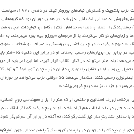
با تثبیت قدرت حزب بلشویک و گسترش
ش‌وخروش به میدانی انضباطی بدل شد. در همین دوران بود که گروه‌هایی ن
، به‌نمایندگی از «هنر پرولتری»، خواهان کنترل کامل بر تولیدات ادبی و هن
ها و زبان‌های نو کار می‌کردند یا از فرم‌های «بورژوایی» بهره می‌بردند، به 
لاب» متهم می‌کردند. در چنین فضایی، تروتسکی با صراحت و شجاعت، به‌ویژه 
 در برابر این جریان‌های رسمی ایستاد. او در برابر این داعیه که «هنر با
می‌دهد: بله، هنر می‌تواند در کنار انقلاب قرار گیرد، اما این امر باید از د
 تحمیل بیرونی. او در تقابل با تئوری‌پردازان حزب، چون “لوبزانوف” و “وارگا
 ایدئولوژی رسمی کنند، هشدار می‌دهد که: «وقتی حزب می‌خواهد بر حوزه‌ای
 می‌میرد و حزب نیز به‌تدریج فرومی‌پاشد.»
 برخلاف ژوزف استالین و حلقه‌ی او که هنر را ابزار «مهندسی روح انسانی» م
 باید حتی در نقد انقلاب هم آزاد باشد. او تصریح می‌کند که اگر انقلاب به‌
د با صدای متفاوتِ هنر نیز گفت‌وگو کند، نه آنکه در برابر آن سرکوبگر شود.
ه‌ی این دیدگاه را می‌توان در رابطه‌ی “تروتسکی” با هنرمندانی چون “مایاکو