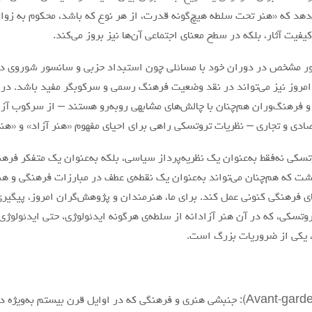
دهد که «هنر تحت سلطه هیچ‌گونه قدرت، از هر نوع که باشد، محکوم به زوا
فیت آثار، بلکه در سطح معنای اجتماعی آن‌ها نیز بروز می‌کند.
طور مشخص در دوران خود با مسائلی چون استبداد حزبی و سانسور شوروی دس
امروز نیز می‌تواند در نقد وضعیت فرهنگ رسمی و سرکوبگر مفید باشد. در 
و فرهنگ‌وران هم‌چنان با چالش‌های مشابهی روبه‌رو هستند – از سرکوب آزا
دی و تجاری – نظریات تروتسکی راهی برای احیای مفهوم «هنر آزاد» و «هنر ا
تسکی نه‌فقط به‌عنوان یک نظریه‌پرداز سیاسی، بلکه به‌عنوان یک متفکر فره
اشت که هم‌چنان می‌تواند به‌عنوان یک نقطه‌ی عطف در مبارزات فرهنگی و هن
ی فرهنگی کنونی عمل کند. برای ما، هنرمندان و پژوهش‌گران امروز، پیگیری
تسکی، که در آن هنر آزادانه از سلطه‌ی هرگونه ایدئولوژی، حتی ایدئولوژی ا
 یکی از ضروریات بزرگ است.
۱. آوانگارد (Avant-garde): جنبشی هنری و فرهنگی که در اوایل قرن بیستم به