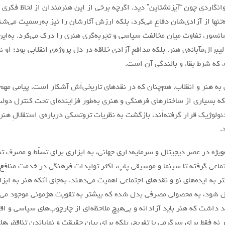
انگاردی چون “آیزنشتاین” دید. اگرچه برخی از این هنرمندان از لحاظ فکری 
‌تنها از آزادی‌شان دفاع می‌کرد، بلکه ارزش آثارشان را نیز به‌رسمیت می‌شن
انسور، تفاوت میان مخالفت سیاسی و تجربه‌گری هنری را درک می‌کرد. به‌این
لیبرال‌مآبانه‌ی هنر، بلکه مدافع آزادیِ خلاقه در دل پروژه‌ی انقلابی بود؛ او ن
 که شرط بقاء و بالندگی آن است.
به هنر و انقلاب، هم‌چنان که در نقدهای تاریخی‌اَش آشکار است، پیامی مهم 
 که بسیاری از ساختارهای فرهنگی و هنری به‌طور فزاینده‌ای تحت کنترل دول
ولوژیک قرار گرفته‌اَند، بازگشت به نظریات تروتسکی درباره‌ی استقلالِ هن
.
‌ویژه در عصر دیجیتال و سرمایه‌داری جهانی، به ابزاری برای تسلّط و مصرف 
تماعی گرفته تا سینما و موسیقی پاپ، اکثر تولیدات فرهنگی در خدمت مناف
 به ایده‌های نو و نقدهای اجتماعی اهمیت می‌دهند. به‌جای آنکه هنر به ابزا
ل شود، به محصولی مصرفی بدل شده که بیشتر به تقویت هژمونی موجود می‌پر
د داشت که هنر باید آزادانه و بی‌هیچ ملاحظه‌ای از چارچوب‌های سیاسی و اق
نه فقط برای سرگرمی یا تفریح، بلکه برای بیان حقیقت و نمایاندن تناقض‌ها