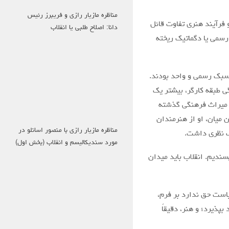
مناظره مازیار رازی و فریبرز رئیس
 فرآیند هنری تفاوت قائل
دانا: اصلاح طلبی یا انقلاب
 رسمی یا دگماتیک ریخته
ک سبک رسمی و واحد بودند.
ی طبقه کارگر، بیشتر یک
ید میراث فرهنگی گذشته
ن میان، او از هنرمندان
مناظره مازیار رازی با منصور اسانلو در
اف نظری داشت.
مورد سندیکالیسم و انقلاب (بخش اول)
پسندیم. انقلاب باید میدان
یاست حق ندارد بر فرم،
بپذیرد؛ و هنر، دقیقاً