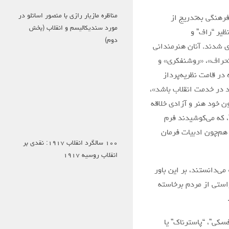
مناظره مازیار رازی با منصور اسانلو در
 نهادهای بوروکراتیک در دهه‌ی ۱۹۲۰، سیاست فرهنگی به‌تدریج از
مورد سندیکالیسم و انقلاب (بخش
ظیر “راف” و
دوم)
ری شدند. آنان هنرمندانی
«انحراف»، «روشنفکری» و
در قامت نظریه‌پرداز
ید در خدمت انقلاب باشد»،
رون خود هنر و آزادی خلاقه
”، که می‌کوشیدند فرم
 هم‌چون ادبیات فرمان
۱۰۰ سالگرد انقلاب ۱۹۱۷: نقدی بر
انقلاب روسیه ۱۹۱۷
ی‌دانستند، بر این باور
راستی از مردم برخاسته
فسکی”، “پاسترناک” یا