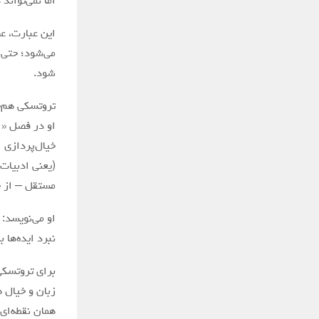
اما نمی‌تواند
این عبارت، ع
می‌شود؛ حتی ا
شود.
تروتسکی هم‌چن
او در فصل «ا
خیال‌پردازی 
(یعنی ادبیات 
مستقل – از ج
او می‌نویسد: 
نبرد ایده‌ها 
برای تروتسکی
زبان و خیال ه
همان نقطه‌ای 