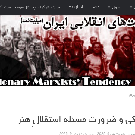
اصول
خانه
English
هسته کارگران پيشتاز سوسياليست (خ
زم
ی و ضرورت مسئله استقلالِ هنر
 منتشر شده
ژوئن 9, 2025
· بروز شده
ژوئن 9, 2025