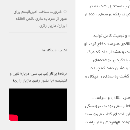
حزب مستحیل شد، نه در
ضرورت شناخت امپریالیسم برای
ود، بلکه عرصه‌ای زنده از
عبور از سرمایه داری ناقص الخلقه
ایران/ مازیار رازی
تری» و تبعیت کامل تولید
قه‌ی هنرمند دفاع کرد. او
آخرین دیدگاه ها
ند، و هشدار داد که مرگ
ا تکیه بر نوشته‌های
د و نشان دهد که چرا در
برنامۀ پرگار (بی بی سی) دربارۀ لنین و
بازگشت به صدای رادیکال و
لنینیسم (با حضور رفیق مازیار رازی)
 از نسبت میان هنر، انقلاب و سیاست
 خط رسمی بودند، تروتسکی
ن ابتدای کتاب می‌نویسد:
واند الهام‌بخش هنر باشد،