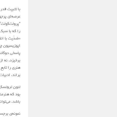
عرصه‌ای پرجو
“پرولِت‌کولت”
را که با سبک‌
«ضدّیت با انق
اپوزیسیون چپ،
پاسخی دوگانه 
برخیزد، نه از
هنری را تابع
براند، ادبیات
لئون تروتسکی،
بود که هنرمند
باشد، می‌توان
نمونه‌ی برجست