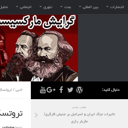
انتشارات
بین المللی
بحث
تئوری
اجتماعی
تحلیل
دنبال کنید:
ادبی
/
تروتسکی
مطلب بعدی
تروتسک
تاثیرات جنگ ایران و اسرائیل بر جنبش کارگری/
مازیار رازی
توسط
میلیتانت
·