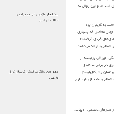
ل است»، و این زوال نه
پیشگفتار مازیار رازی به دولت و
انقلاب اثر لنین
ت به گریبان بود،
جهان معاصر، که بسیاری
دی‌های فردی گرفته تا
نقلابی» ارائه می‌دهند.
نگی، میراثی برجسته از
ری در برابر سلطه و
۱۵۰ مین سالگرد: انتشار کاپیتال کارل
 همان رادیکال‌ایسمِ
مارکس
نقلابی، به‌دنبال بازسازی
‌ویژه در هنرهای تجسمی، ادبیات،