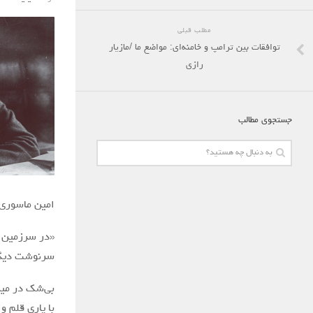
مطلب قبلی
توافقات بین ترامپ و خامنه‌ای: مواضع ما /مازیار
رازی
جستجوی مطالب
امین ماسوری 
«در سرزمین و
سرنوشت دیگری
بی‌شک در میان
با یاری قلم و