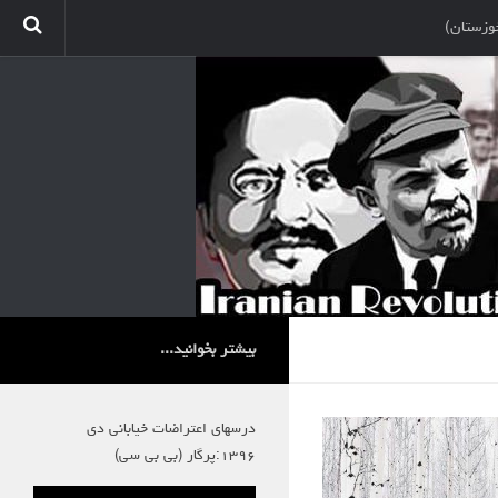
وزستان)
بیشتر بخوانید...
درسهای اعتراضات خیابانی دی
۱۳۹۶:پرگار (بی بی سی)