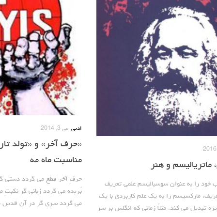
ادبی
می 3, 2014
«حرف آخر» و «تولد تار
مناسبت ماه مه
ماتریالیسم و هنر
حرفِ آخر قطع مي گردد دستي گر پر
 خود را به عنوان سوسیالیسم علمی تعریف
بُريده مي گردد زباني گر نکبتِ ما
ریف، مارکسیسم را به یک علم کاربردی با یک
مي گردد سری گر در آن قدس مال
 تبدیل می کند. مثلاً زمانی که انگلس بر سر