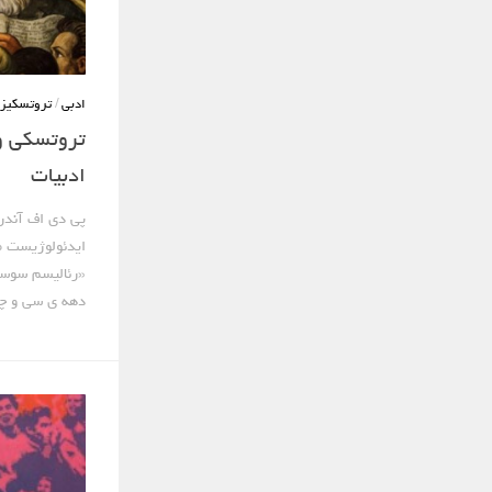
ادبی
/
تروتسکیز
تروتسکی و 
ادبیات
پی دی اف آندر
ایدئولوژیست م
«رئالیسم سوسی
دهه ی سی و چه