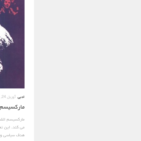
ادبی
آوریل 24, 2016
مارکسیسم، 
مارکسیسم اغلب
می کند. این تع
هدف سیاسی ویژه