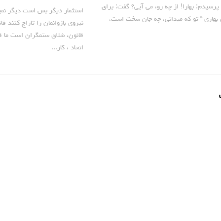
 پرسیدم: بهارا! از چه رو، می آیی؟ گفت: برای
استثمار دیگر بس است دیگر نمیگ
بهاری “ تو که میدانی، چه جان سخت است،
نیروی بازوانمان را تاراج کنند ق
قانون، شلاق ستمگران است ما قا
اتحاد ، کار...