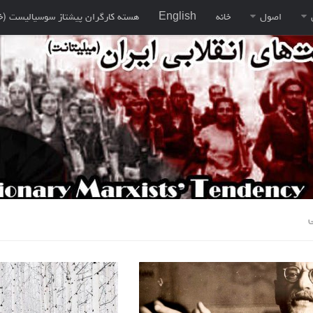
اصول
خانه
English
هسته کارگران پيشتاز سوسياليست (خ
ی