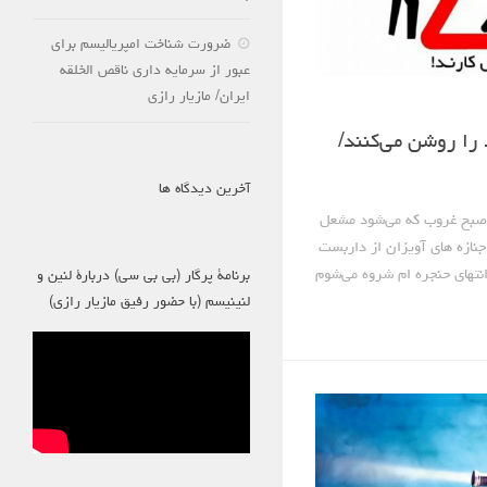
ضرورت شناخت امپریالیسم برای
عبور از سرمایه داری ناقص الخلقه
ایران/ مازیار رازی
را روشن می‌کنند/
آخرین دیدگاه ها
قص ای مسیحا در سرویس ۷ صبح غروب که می‌شود مشعل
جنازه های آویزان از داربست
 انتهای حنجره ام شروه می‌شوم
برنامۀ پرگار (بی بی سی) دربارۀ لنین و
لنینیسم (با حضور رفیق مازیار رازی)