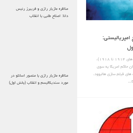
مناظره مازیار رازی و فریبرز رئیس
دانا: اصلاح طلبی یا انقلاب
 امپریالیستی:
ول
جنگ جهانی اول (در فاصلۀ سال های ۱۹۱۴ تا ۱۹۱۸)،
ن حاکم امریکا به سوی
های فیلم سازی هالیوود.
مناظره مازیار رازی با منصور اسانلو در
...
مورد سندیکالیسم و انقلاب (بخش اول)