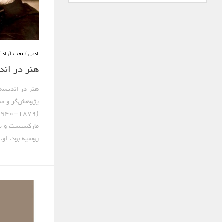
ادبی
/
بحث آزاد
/
هنر در اند
هنر در اندیشه
پژوهش‌گر و من
روسیه بود. او..