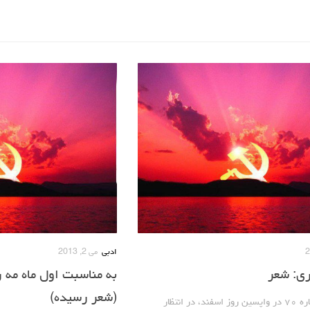
ادبی
می 2, 2013
ری: شعر
به مناسبت اول ماه مه ر
(شعر رسیده)
از میلیتانت شماره ۷۰ در واپسین روز اسفند، در انتظار