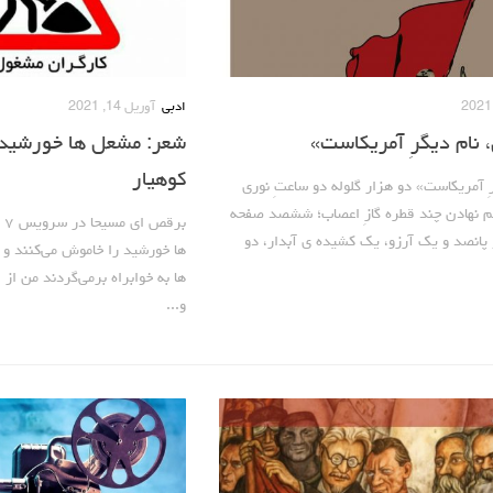
ادبی
آوریل 14, 2021
 نام دیگرِ آمریکاست»
شعر: مشعل ها خورشید 
کوهیار
ِ آمریکاست» دو هزار گلوله دو ساعتِ نوری
 نهادن چند قطره گازِ اعصاب؛ ششصد صفحه
بر
 پانصد و یک آرزو، یک کشیده ی آبدار، دو
ها خورشید را خاموش می‌کنند و 
ها به خوابراه بر‌می‌گردند من از
و...