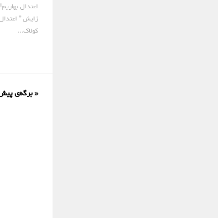
اعتدال بهاریم!
زایش ” اعتدال 
کولاک...
« برگه‌ی پیش