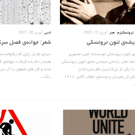
تروتسکیزم
/
هنر
آوریل 15, 2025
ادبی
آوریل 28, 2021
یشه‌ی لئون تروتسکی
شعر: جوانه‌ی فصل سر
‌ی لئون تروتسکی نویسنده: امین ماسوری
«برای مازیار رازی که رفیقانه 
تقد هنر، زندانی سیاسی سابق لئون تروتسکی
هایم را نادیده گرفت» جوانه‌
(۱۸۷۹–۱۹۴۰) یکی از بزرگ‌ترین نظریه‌پردازان
شده و گل های مجعول را آب می
مارکسیست و یکی از رهبران برجسته‌ی انقلاب اُکتبر ۱۹۱۷
رنگ...
.