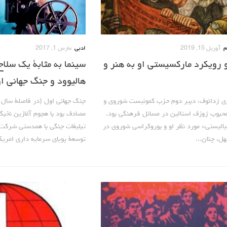
م
آوریل 15, 2019
ادبی
مارس 1, 2017
رویکرد مارکسیستی او به هنر و
سینما به مثابۀ یک سلاح
هالیوود و جنگ جهانی ا
ی ژدانوف، دبیر دوم حزب کمونیست شوروی و
حبوبِ ژوزف استالین در مسائل فرهنگی بود.
مصادف بود با هجوم آغازین نخبگا
الیستی» مورد نظر او و بوروکراسی شوروی در
تبلیغات جنگی با همدستی شرکت 
ل، چنان...
توسعۀ پویای سرمایه داری امریکا