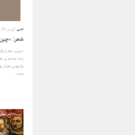
ادبی
آوریل 20, 2021
شعر: «چین،
«چین، نام دیگر
چند چشم بر هم
بازجویی هزار و
سه...