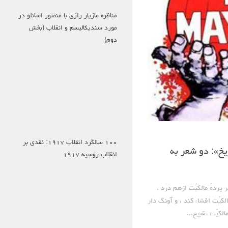
مناظره مازیار رازی با منصور اسانلو در
مورد سندیکالیسم و انقلاب (بخش
دوم)
۱۰۰ سالگرد انقلاب ۱۹۱۷: نقدی بر
یخ»: دو شعر به
انقلاب روسیه ۱۹۱۷
دهً مالکيٌت ازهم دَرَد .
لکيٌت افشاء کند ، و آونگ دار
کيٌت تقبيح...