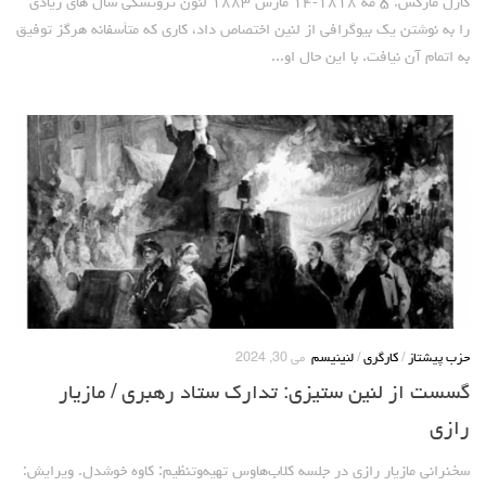
کارل مارکس: ۵ مه ۱۸۱۸-۱۴ مارس ۱۸۸۳ لئون تروتسکی سال های زیادی
لنینیسم
را به نوشتن یک بیوگرافی از لنین اختصاص داد، کاری که متأسفانه هرگز توفیق
تروتسکیسم
به اتمام آن نیافت. با این حال او...
استالینیسم
آنارکو سندیکالیسم
آموزش مارکسیستی
اجتماعی
کمیته اقدام کارگری
جوانان
زنان
ملیت ها
حزب پیشتاز
/
کارگری
/
لنینیسم
می 30, 2024
تاریخی
گسست از لنین ستیزی: تدارک ستاد رهبری / مازیار
شبکه همبستگی کارگری
رازی
تحلیل
سخنرانی مازیار رازی در جلسه کلاب‌هاوس تهیه‌وتنظیم: کاوه خوشدل. ویرایش: