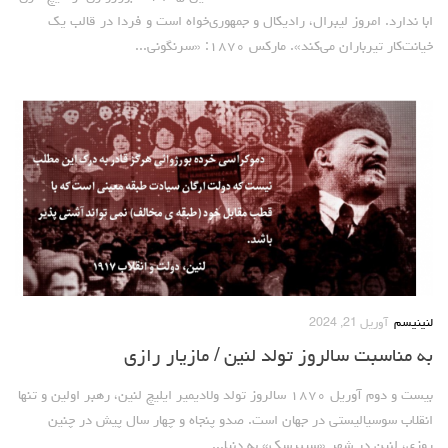
ابا ندارد. امروز لیبرال، رادیکال و جمهوری‌خواه است و فردا در قالب یک
خیانت‌کار تیرباران می‌کند». مارکس ۱۸۷۰: «سرنگونی...
لنینیسم
آوریل 21, 2024
به مناسبت سالروز تولد لنین / مازیار رازی
بیست و دوم آوریل ۱۸۷۰ سالروز تولد ولادیمیر ایلیچ لنین، رهبر اولین و تنها
انقلاب سوسیالیستی در جهان است. صدو پنجاه و چهار سال پیش در چنین
روزی، لنین در شهر «سیبرسک» به دنیا...