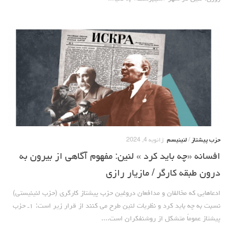
حزب پیشتاز
/
لنینیسم
ژانویه 4, 2024
افسانه «چه باید کرد » لنین: مفهوم آگاهی از بیرون به
درون طبقه کارگر / مازیار رازی
ادعاهایی که مخالفان و مدافعان دروغین حزب پیشتاز کارگری (حزب لنینیستی)
نسبت به چه باید کرد و نظریات لنین طرح می کنند از قرار زیر است: ۱ـ حزب
پیشتاز عموماً متشکل از روشنفکران است....