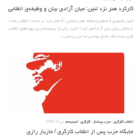
کارکرد هنر نزد لنین: میان آزادی بیان و وظیفه‌ی انقلابی
آمریکای لاتین
بحث
امین ماسوری | محقق و منتقد هنر سیاسی آیا هنر باید در خدمت انقلاب باشد،
یا مجالی برای بیان آزادانه‌ی فرد؟ لنین، یکی از برجسته‌ترین چهره‌های انقلاب
زنان
قرن بیست‌اُم، پاسخ روشنی به این پرسش...
کارگران
اقتصادی
ادبی
سیاسی
نقد سیاسی
فلسفی
مباحثات
تئوری
انقلاب کارگری
/
حزب پیشتاز
/
کارگری
/
لنینیسم
می 6, 2025
نقد
جایگاه حزب پس از انقلاب کارگری / مازیار رازی
کومله