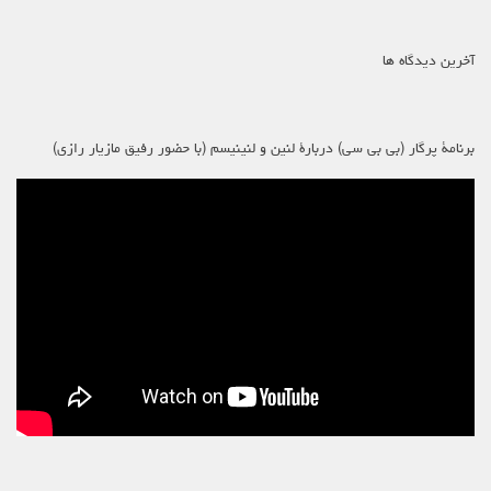
آخرین دیدگاه ها
برنامۀ پرگار (بی بی سی) دربارۀ لنین و لنینیسم (با حضور رفیق مازیار رازی)