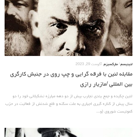
لنینیسم
/
مارکسیزم
آگوست 29, 2023
مقابله لنین با فرقه گرایی و چپ روی در جنبش کارگری
بین المللی /مازیار رازی
لنین چکیده و جمع بندی تجارب بیش از دو دهه مبارزه تشکیلاتی خود را دو
سال پیش از کناره گیری اجباری به علت سکته و فلج شدنش از فعالیت در حزب
کمونیست شوروی (و...