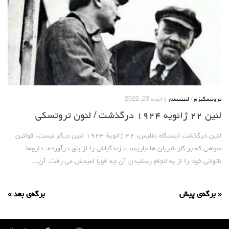
تروتسکیزم
/
لنینیسم
ژانویه 23, 2022
لنین ۲۲ ژانویه ۱۹۲۴ درگذشت / لئون تروتسکی
لنین درگذشت ایستگاه تفلیس، ۲۲ ژانویۀ ۱۹۲۴ لنین دیگر نیست. قوانین
سیاهی که بر کار شریان ها جاری­ست، زندگی­اش را از پای درآورده. داروها
ناتوانی خود را از به انجام رسانیدن آن چه قویاً امیدش می رفت، آن...
« برگه‌ی پیش
برگه‌ی بعد »