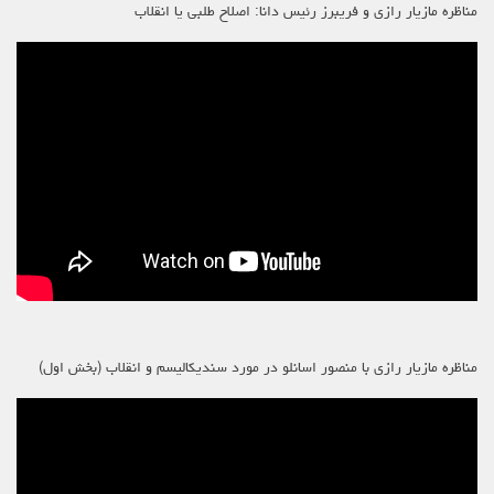
مناظره مازیار رازی و فریبرز رئیس دانا: اصلاح طلبی یا انقلاب
مناظره مازیار رازی با منصور اسانلو در مورد سندیکالیسم و انقلاب (بخش اول)