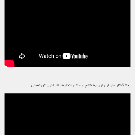
پیشگفتار مازیار رازی به نتایج و چشم اندازها اثر لئون تروتسکی