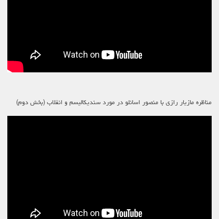
مناظره مازیار رازی با منصور اسانلو در مورد سندیکالیسم و انقلاب (بخش دوم)