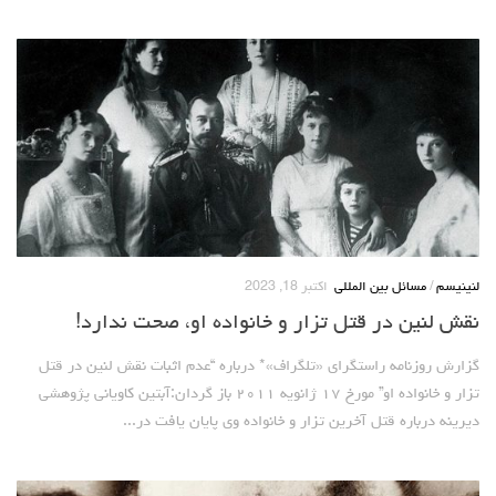
لنینیسم
/
مسائل بین المللی
اکتبر 18, 2023
نقش لنین در قتل تزار و خانواده او، صحت ندارد!
گزارش روزنامه راستگرای «تلگراف»* درباره “عدم اثبات نقش لنین در قتل
تزار و خانواده او” مورخ ۱۷ ژانویه ۲۰۱۱ باز گردان:آبتین کاویانی پژوهشی
دیرینه درباره قتل آخرین تزار و خانواده وی پایان یافت در...