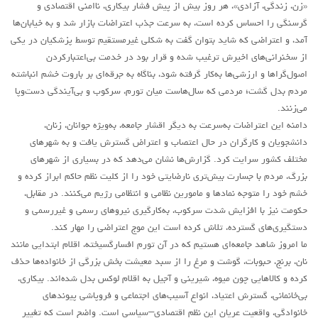
«زن، زندگی، آزادی»، هر روز بیش از پیش فشار بیکاری، ناامنی اقتصادی و
روشنفکران مارکسیست
گرسنگی را احساس کرده است، به سرعت جذب اعتراضات بازار شد و به خیابان‌ها
آمد، و اعتراضی که شاید بتوان گفت به شکلی غیرمستقیم توسط پزشکیان در یکی
فعالان کارگری
از سخنرانی‌های اخیرش ترغیب شده و قرار بود در خدمت بی‌اعتبارکردن
حزب کمونیست کارگری
اصول‌گراها و ارزشی‌ها به‌کار گرفته شود، بناگاه به جرقه‌ای بر باروت خشم انباشته
راه کارگر
مردم بدل گشت؛ مردمی که سال‌هاست میان تورم، سرکوب و بی‌آیندگی دست‌وپا
می‌زنند.
حزب کمونیست ایران
دامنه این اعتراضات به‌سرعت به دیگر اقشار جامعه، به‌ویژه جوانان، زنان،
کومله
دانشجویان و کارگران در حال اعتصاب و اعتراض گسترش یافت و به شهرهای
اقلیت
مختلف کشور سرایت کرد. گزارش‌ها نشان می‌دهد که در بسیاری از شهرهای
بزرگ، مردم با جسارت بیش‌تری نارضایتی خود را از کلیت نظم حاکم ابراز کرده و
اتحاد سوسیالیستی کارگری
خشم خود را متوجه نمادها و مامورین نظامی و انتظامی رژیم می‌کنند. در مقابل،
مائوئیست ها – سربداران
حکومت نیز با افزایش شدت سرکوب، به‌کارگیری نیروهای رسمی و غیررسمی و
دستگیری‌های گسترده، تلاش کرده است این موج اعتراضی را مهار کند.
IMT گرایش بین المللی مارکسیستی
ما امروز شاهد جامعه‌ای هستیم که در آن تورم افسارگسیخته، اقلام ابتدایی مانند
SWP حزب کارگر سوسیالیست
نان، برنج، حبوبات، گوشت و مرغ را از سبد معیشت بخش بزرگی از خانواده‌ها حذف
آنارشیست ها
کرده و کالاهایی چون میوه، شیرینی و آجیل به اقلام لوکس بدل شده‌اند. بیکاری،
بی‌خانمانی، گسترش اعتیاد، انواع آسیب‌های اجتماعی و فروپاشی پیوندهای
مارکسیسم
خانوادگی، واقعیت عریان این نظم اقتصادی‌–‌سیاسی است. واضح است که تغيير