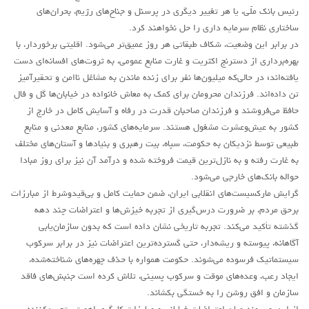
لنینیسم
رئيس بانک ملّی، يا هر تغيير ديگری در پرسنل و جناح‌های رژيم، بحران‌های
تروتسکیسم
ساختاری نظام سرمايه داری را حل نخواهند کرد.
در برابر این وضعیت، شکاف طبقاتی هر روز عمیق‌تر می‌شود. اقلیتی برخوردار، با
استالینیسم
بهره‌برداری از دسترنج اکثریت و غارت منابع عمومی، به ثروت‌های افسانه‌ای دست
آنارکو سندیکالیسم
یافته‌اند؛ در حالی‌که میلیون‌ها نفر برای زنده ماندن به مشاغل ناامن و تحقیرآمیز
تن داده‌اند. فرزندان محرومان برای کمک به معاش خانواده در خیابان‌ها گل و فالِ
آموزش مارکسیستی
حافظ می‌فروشند و فرزندان صاحبان قدرت در رفاه و آسایش کامل در خارج از
اجتماعی
کشور به‌ عیش‌وعشرت مشغول هستند. سرمایه‌های کشور، منابع معدنی و منابع
طبیعی توسط نزدیکان به حکومت، سپاه، بیت رهبری و بنیادها و آستان‌های مختلف
کمیته اقدام کارگری
به غارت رفته و به نازل‌ترین قیمت فروخته شده و درآمد آن نیز برای روز مبادا
جوانان
حواله‌ بانک‌های خارجی می‌شود.
زنان
گرایش مارکسیست‌های انقلابی ایران، ضمن حمایت کامل و بی‌قیدوشرط از مبارزات
برحق مردم، بر ضرورت درس‌گیری از تجربه خیزش‌ها و اعتراضات چند دهه
ملیت ها
گذشته تأکید می‌کند. تجربه تاریخی نشان داده است که بدون سازمان‌یابی
تاریخی
آگاهانه، پیوسته و ریشه‌دار، حتی گسترده‌ترین اعتراضات نیز در برابر سرکوب
شبکه همبستگی کارگری
سیستماتیک فرسوده می‌شوند. حکومت همواره با حذف چهره‌های شناخته‌شده،
ایجاد رعب، وعده‌های موقت و سرکوب پسینی، تلاش کرده است جنبش‌های فاقد
تحلیل
سازمان و افق روشن را به خستگی بکشاند.