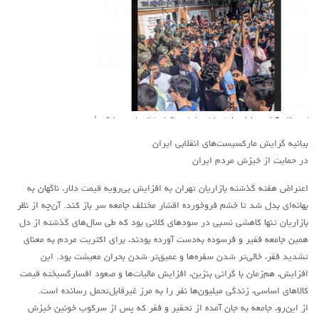
آمریکای لاتین
بحث
زنان
کارگران
اقتصادی
ادبی
بیانیه گرایش مارکسیست‌های انقلابی ایران
در حمایت از خیزش مردم ایران
سیاسی
اعتراض هفته گذشته بازاریان تهران به افزایش بی‌رویه قیمت دلار، ناگهان به
نقد سیاسی
بهانه‌ای بدل شد تا خشم فروخورده اقشار مختلف جامعه سر باز کند. آن‌چه از نظر
فلسفی
بازاریان تنها کاهشی نسبی در سودهای کلانی بود که طی سال‌های گذشته از دل
مباحثات
همین جامعه فقیر و فرسوده به‌دست آورده بودند، برای اکثریت مردم به معنای
تشدید فقر، خالی‌تر شدن سفره‌ها و عمیق‌تر شدن بحران معیشت بود. این
تئوری
افزایش، هم‌زمان با گرانی بنزین، افزایش مالیات‌ها و صعود افسارگسیخته قیمت
نقد
کالاهای اساسی، زندگی میلیون‌ها نفر را به مرز غیرقابل‌تحمل رسانده است.
از این‌رو، جامعه به جان آمده از تحقیر و فقر که پس از سرکوب خونین خیزش
کومله