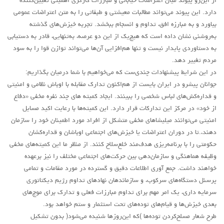
از این‌رو پیوند میان اعتراضات خیابانی و مبارزات کارگری اهمیتی تعیین‌کننده
حاکمیت
دارد. این پیوند می‌تواند مطالبات معیشتی و طبقاتی را به متن اعتراضات عمومی
اصلاح طلبان
بیاورد و به مبارزه افق، تداوم و انسجام ببخشد. تجربه خیزش‌های گذشته
ایران و غرب
به‌روشنی نشان داده است که هیچ‌یک از این دو عرصه، به‌تنهایی، قادر به دستیابی
به دستاوردی پایدار نیست و تنها هم‌افزایی آن‌ها می‌تواند توازن قوا را به سود
اصول
مردم تغییر دهد.
حزب پیشتاز
در این شرایط پیشنهادات چندی‌ست که می‌خواهیم با شما درمیان بگذاریم:
جوانان پیشرو در ایران بایست از هم‌اکنون تدارک مقابله با اوباش نظامی و امنیتی
برنامه انقلابی
و قداره‌کش‌های لباس‌ شخصی را ببینند. ایجاد کمیته های چند نفره مخفی «دفاع
انقلاب کارگری
از خود» در مرکز این تدارکات قرار دارد. این کمیته‌ها با رعایت اکید مسایل
سوسیالیسم
امنیتی می‌توانند میلیشا‌های مخفی متشکل از افراد مورد اطمینان خود را سازمان
دهند،.تا در دوران اعتراضات یا خیزش‌های اجتماعی اوباشان و قداره‌کشان
امپریالیسم
حکومتی را با برنامه‌‎ریزی هدف‌مند خلع‌سلاح کنند. از منظر ما این کمیته‌های مخفی
اتحاد مارکسیست ها
وظیفه هماهنگی و سازمان‌دهی بین حرکت‌های اجتماعی مختلف را نیز برعهده
خواهند داشت. جمع آوری اطلاعات دقيق و گسترده در مورد مقامات و تمامی
انترناسیونالیسم
پرسنل دستگاه‌های سرکوب، و سازماندهان نهادهای تداوم رژيم ديکتاتوری
خانه
سرمايه داری، يک امر مهم برای تداوم مبارزات فعلی و تدارک برای موج‌های
بعدی خيزش‌ها و قيام‌های توده‌های تحت استثمار و ستم خواهد بود.
English
طرح شعار مسلح‌کردن توده‌ها )که این‌روزها شنیده می‌شود( بدون تشکیل
هسته کارگران پيشتاز سوسياليست (خوزستان)