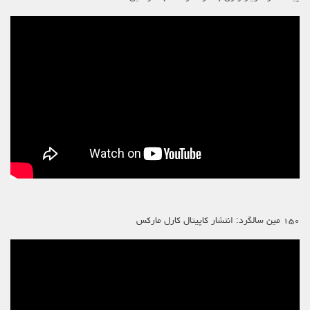
۱۵۰ مین سالگرد: انتشار کاپیتال کارل مارکس