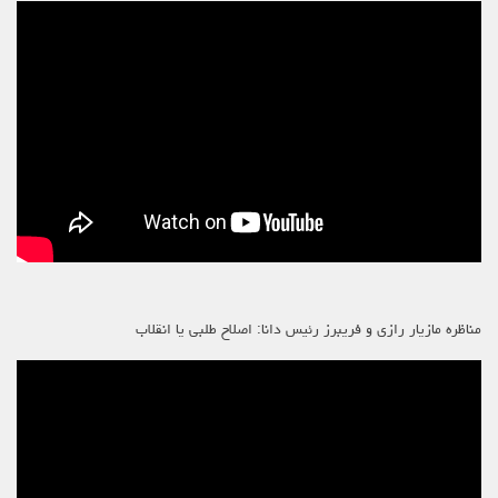
مناظره مازیار رازی و فریبرز رئیس دانا: اصلاح طلبی یا انقلاب