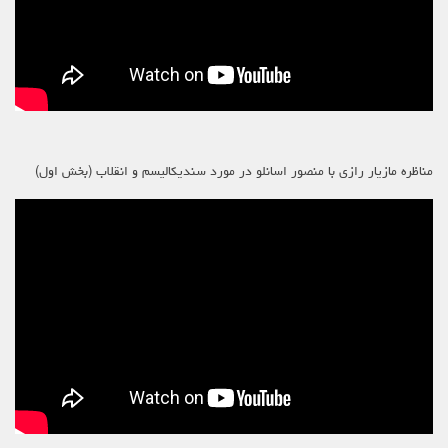
مناظره مازیار رازی با منصور اسانلو در مورد سندیکالیسم و انقلاب (بخش اول)