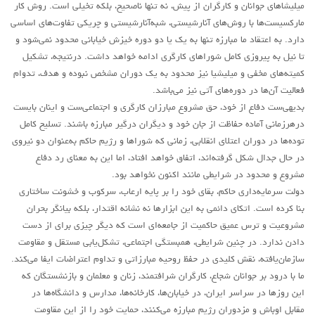
میلیشاهای جوانان و کارگران از پیش، نه تنها ناصحیح، بلکه تخیلی است. روش کار
مارکسیست‌ها با روش‌های آنارشیستی، شبه‌آنارشیستی و چریکی تفاوت‌های اساسی
دارد. به اعتقاد ما مبارزه تنها به یک یا دو دوره خیزش خیابانی محدود نمی‌شود و
تا نیل به پیروزی کامل شوراهای کارگری ادامه خواهد داشت. درنتیجه، تشکیل
کمیته‌های مخفی و میلیشیا نیز محدود به یک دوران مشخص نبوده و هدف، تدوام
فعالیت آن‌ها در دوره‌های آتی نیز می‌باشد.
بدیهی‌ست دفاع از خود، حق مشروع مبارزان کارگری و اجتماعی‌ست و اینان بایست
درهرزمانی آماده حفاظت از جان خود و دیگران درگیر مبارزه باشند. تسلیح کامل
توده‌ها در دوران اعتلای انقلابی، زمانی که شوراها و رژیم حاکم به‌عنوان دو نیروی
در حال جدال شکل گرفته‌اند، اتفاق خواهد افتاد، اما این به معنای رد دفاع
مشروع و محدود در شرایطی مانند اکنون نخواهد بود.
دولت سرمایه‌داری حاکم، بقای خود را بر پایه ارعاب، سرکوب و خشونت ساختاری
بنا کرده است. اتکای دائمی به این ابزارها نه نشانه اقتدار، بلکه بیانگر بحران
مشروعیت و ترس عمیق حاکمیت از جامعه‌ای است که دیگر چیزی برای از دست
دادن ندارد. در چنین شرایطی، همبستگی اجتماعی، تشکل‌یابی مستقل و مقاومت
سازمان‌یافته، نقش کلیدی در حفظ روحیه مبارزاتی و تداوم اعتراضات ایفا می‌کند.
ما با درود بر جوانان شجاع، کارگران شرافتمند، زنان و معلمان و بازنشستگان که
این روز‌ها در سراسر ایران، در خیابان‌ها، کارخانه‌ها، مدارس و دانشگاه‌ها در
مقابل اوباش و مزدوران رژیم مبارزه می‌کنند، حمایت خود را از این مقاومت