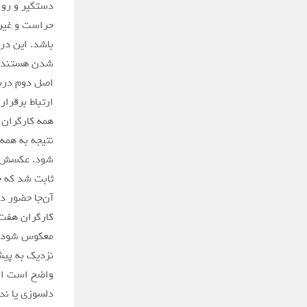
دستگیر و روان
حراست و غیره 
باشد. این درس
شدن هستند، ی
اصل دوم دربا
ارتباط برقرا
همه کارگران 
نتیجه به همه
شود. عکسش هم
ثابت شد که خ
آن‌جا حضور د
کارگران هفت‌
معکوس شود. ک
نزدیک به پیش
واضح است اگر
دلسوزی یا ندا