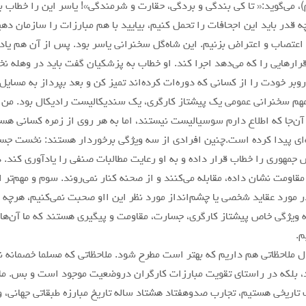
 می‌گوید:« تا کی بندگی و بردگی، حقارت و شرمندگی»! یاسر این را خطاب به
ه قدر باید این اجحافات را تحمل کنیم، بیایید با هم مبارزات را سازمان د
عتصاب و اعتراض بزنیم. این شاه‌گل سخنرانی یاسر بود. پس از آن هم یاد
رارهایی را که می‌دهد اجرا کند. او خطاب به پزشکیان گفت باید در وهله ن
وبر خودت را از کسانی که دوره‌ات کرده‌اند تمیز کن و بعد بپرداز به مسای
مهم سخنرانی عمومی یک پیشتاز کارگری، یک سندیکالیست رادیکال بود. من 
 آن‌جا که اطلاع دارم سوسیالیست نیستند، اما به هر روی از زمره کسانی هس
ی پیدا کرده است.چنین افرادی از سه ویژگی برخوردار هستند: نخست جس
 جمهوری را خطاب قرار داده و به او رعایت مطالبات صنفی را یادآوری کند. 
مقاومت نشان داده، مقابله می‌کنند و از صحنه کنار نمی‌روند. سوم و مهم‌تر 
ر مورد عقاید شخصی یا چشم‌انداز مورد نظر این ااو صحبت نمی‌کنیم، هرچه می‌
 ویژگی خاص پیشتاز کارگری، جسارت، مقاومت و پیگیری هستند که ما آن‌ها ر
م.
ال ملاحظاتی هم داریم که بهتر است مطرح شود. ملاحظاتی که مسلما خصمانه
، بلکه در راستای تقویت مبارزات کارگران دروضعیت موجود است و بس. ما
تاریخی هستیم، تجارب صدوهفتاد هشتاد ساله تاریخ مبارزه طبقاتی جهانی، وع