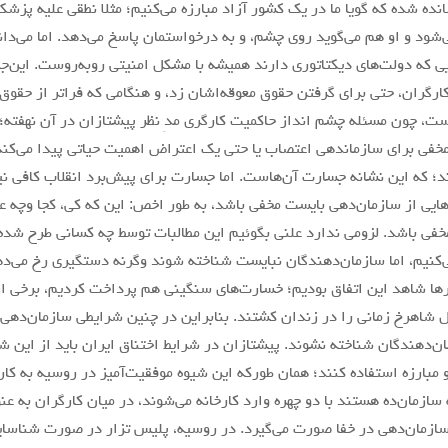
لانده شده که گویا ما در یک کشور آزاد مبارزه می‌کنیم؛ مثلا نطقی علیه پزش
‌شود و او هم می‌گوید روی چشم، و به درخواستمان پاسخ می‌دهد. اما می‌دان
یی که دولت‌های دیکتاتوری دارند همیشه با مشکل امنیتی روبه‌روست. این‌ج
ارگران، حتی برای گرفتن حقوق معوقه‌اشان زد، و هنگامی که فراتر از حقوق
ت، چون مسئله چشم انداز حاکمیت کارگری مدِ نظر پیشتازان در آن نهفته؛ 
خفی برای سازماندهی اعتصاب یا حتی یک اعتراض اهمیت حیاتی پیدا می‌کند.
؛ که این نشانه جسارت آن‌هاست. اما جسارت برای پیش‌برد انقلاب کافی نی
ایی از سازمان‌دهی بایست مخفی باشد، به طور اخص: این که کی، کجا وچه عده
خفی باشد. لزومی ندارد علنی بگوئیم این مطالبات توسط چه کسانی طرح شده.
ی‌کنیم، اما سازمان‌دهندگان نبایست شناخته شوند وگرنه دستگیری رخ می‌
ارها شاهد این اتفاق بودیم؛ خسارت‌های سنگینی هم پرداخت کردیم، برخی از 
 شاهرخ زمانی را در زندان کشتند. بنابراین در چنین شرایطی سازمان‌ده
ان‌دهندگان شناخته نشوند. پیشتازان در شرایط اختناق ایران باید از این 
 مبارزه استفاده کنند؛ همان طورکه این شیوه موفقیت‌آمیز در روسیه به کار
سازمان‌ده هستند با دو چهره وارد کارخانه می‌شوند، در میان کارگران به عن
سازمان‌دهی در خفا صورت می‌گیرد. در روسیه، پلیس تزار در صورت شناسایی 