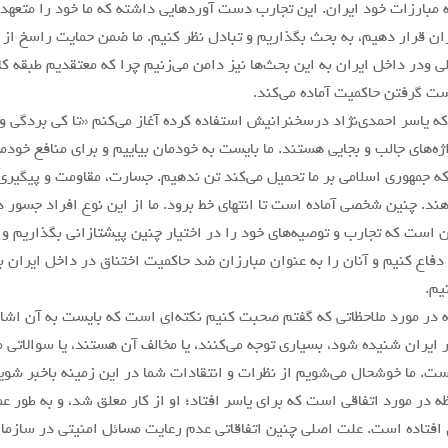
 مبارزات خود ایران. این تجارب دست آوردهایی داشته که ما خود را متعهد م
زان قرار دهیم، به بحث بگذاریم و تبادل نظر کنیم. ما ضمن حمایت راسخ از 
ی ودر داخل ایران به این بحث‌ها نیز دامن می‌زنیم چرا که معتقدیم طبقه کار
ست گرفتن حاکمیت آماده می‌کند.
که یاسر احمدی‌نژاد درسخنرانیش استفاده کرده آغاز می‌کنم «تا کی بردگی و
‌های جالب و بجایی هستند. ما بایست به خودمان بیاییم و برای منافع خودما
که جمهوری اسلامی بر ما تحمیل می‌کند تن ندهیم. جسارت، مقاومت و پیگیری
هند. چنین شخصی آماده است تا انتهای خط برود. ما از این نوع افراد جسور 
ن است که تجارب و توصیه‌های خود را در اختیار چنین پیشتازانی بگذاریم و با
 دفاع کنیم و آنان را به عنوان مبارزان ضد حاکمیت اختناق در داخل ایران 
یم.
ه در مورد ملاحظاتی که گفتم صحبت کنیم نکته‌ای است که بایست به آن‌ اشار
 ایران شنیده شود، بسیاری توجه می‌کنند، یا مخالف آن هستند، یا سوالاتی 
است. ما خوشحال می‌شویم از نظرات و انتقادات شما در این زمینه باخبر شوی
 در مورد اتفاقی است که برای یاسر افتاد؛ او از کار معلق شد، و به طور ع
 افتاده است. علت اصلی چنین اتفاقاتی عدم رعایت مسائل امنیتی در سازم