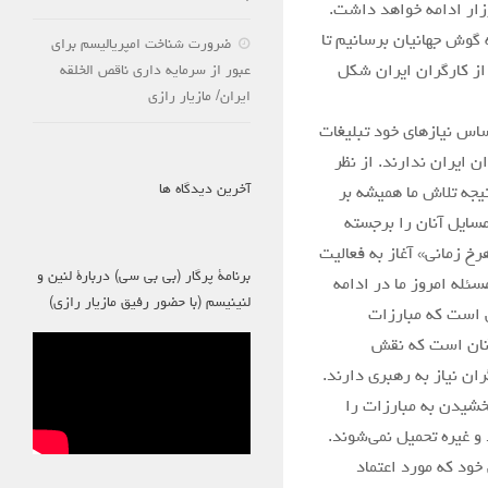
زار ادامه خواهد داشت.
 گوش جهانیان برسانیم تا
ضرورت شناخت امپریالیسم برای
 از کارگران ایران شکل
عبور از سرمایه داری ناقص الخلقه
ایران/ مازیار رازی
اس نیازهای خود تبلیغات
 ایران ندارند. از نظر
آخرین دیدگاه ها
تیجه تلاش ما همیشه بر
مسایل آنان را برجسته
رخ زمانی» آغاز به فعالیت
برنامۀ پرگار (بی بی سی) دربارۀ لنین و
سئله امروز ما در ادامه
لنینیسم (با حضور رفیق مازیار رازی)
ی است که مبارزات
 آنان است که نقش
ان نیاز به رهبری دارند.
خشیدن به مبارزات را
و غیره تحمیل نمی‌شوند.
ملی خود که مورد اعتماد