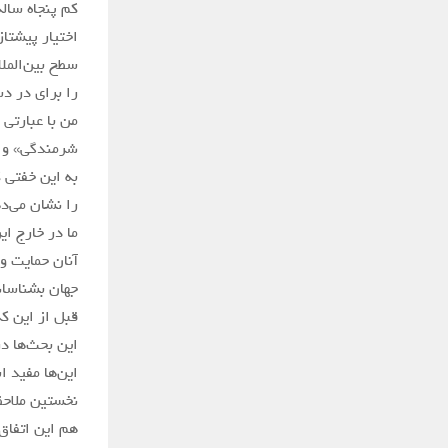
کم پنجاه ساله
اختیار پیشتا
سطح بین‌الملل
را برای در د
من با عبارتی 
شرمندگی» واژه
به این خفتی 
را نشان می‌د
ما در خارج ای
آنان حمایت و
جهان بشناسان
قبل از این ک
این بحث‌ها در
این‌ها مفید 
نخستین ملاحظه
هم این اتفاق