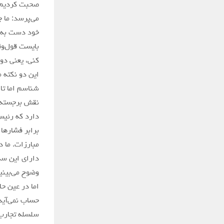
صحبت کردیم)،
می‌پرسد: ما چ
خود دست به ا
بایست قول‌وق
کنی، یعنی دور
این دو نکته 
شناسم اما تا
نقش برجسته‌ا
دارد که رئیس
برابر فشارها 
مبارزات. ما د
دارای این سه
وضوح می‌بینی
اما در عین ح
حساب نمی‌آید
سلسله تجارب 