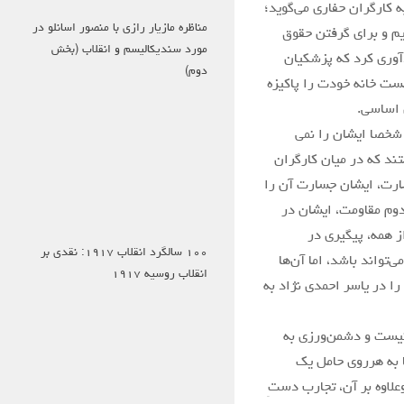
 کارگران حفاری می‌گوید؛
مناظره مازیار رازی با منصور اسانلو در
هیم و برای گرفتن حقوق
مورد سندیکالیسم و انقلاب (بخش
آوری کرد که پزشکیان
دوم)
خست خانه خودت را پاکیزه
ل اساسی.
شخصا ایشان را نمی
تند که در میان کارگران
ارت، ایشان جسارت آن را
دوم مقاومت، ایشان در
از همه، پیگیری در
۱۰۰ سالگرد انقلاب ۱۹۱۷: نقدی بر
تواند باشد، اما آن‌ها
انقلاب روسیه ۱۹۱۷
ا در یاسر احمدی نژاد به
 نیست و دشمن‌ورزی به
 به هرروی حامل یک
لاوه بر آن، تجارب دستِ