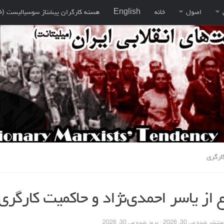
اصول
خانه
English
هسته کارگران پيشتاز سوسياليست (خ
کارگری
 از یاسر احمدی‌نژاد و حاکمیت کارگری/
 منتشر شده
می 30, 2026
· بروز شده
می 30, 2026