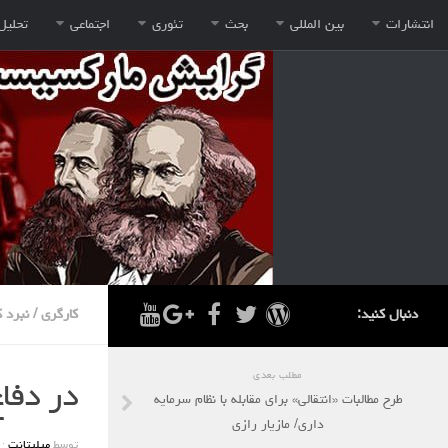
انتشارات
بین المللی
بحث
تئوری
اجتماعی
تحلیل
دنبال کنید:
کارگری
/
نبرد 
مطلب بعدی
در دفاع
طرح مطالبات «انتقالی» برای مقابله با نظام سرمایه
داری/ مازیار رازی
توسط
میلیتانت
·