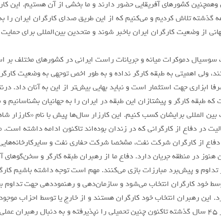
ن وهمچنین کشورهای آفریقایی حضور دارند و ما بخشی از آن هستیم. این کار
ه گذشته تلاش کردیم و می‌کنیم که از این طریق صدای کارگران ایران را به
هانی از وضعیت کارگران ایران باخبر شوند و متحدین بین‌المللی برای حمایت
ت سوسیال دموکرات میانه و جریانات راست ایرانی در کشورهای مختلف بر اس
ند، ولی اهمیتی به طبقه کارگر نداده و به طور اخص توجهی به وضعیت کارگران
رفا ابزاری جهت استثمار است و نباید بهایی بیش‌تر از این به آنان داد. درن
که طبقه کارگر و پیشتازان این طبقه در ایران را به جهانیان بشناسانیم و 
بین المللی برایشان کسب کنیم. این کارزار سال‌ها پیش با نام «کارزار شاه
لیت در دفاع از کارگرانی که در زندان بوده‌اند تاکنون ادامه داشته است. م
 دفاع از کارگران شرکت نفت، مشخصا شرکت حفاری نفت و‌ سایرکارخانه‌های
 هنوز در منطقه جریان دارد. دفاع ما از رهبران طبقه کارگر و سخن‌گوهای
 تداوم و پیش‌برد مبارزات بازی می‌کنند. مهم است توجه داشته باشیم کارگر
سط خود کارگران انتخاب می‌شود و سازمان‌دهی و رهنموددهی جهت تداوم ب
د. این رهبران انتخاب خود کارگران هستند و از خارج یا توسط احزاب موجود 
طبقه کارگر از ۴۵ سال گذشته تاکنون چنین تحمیلی را نپذیرفته و به دنبال رهبران ع