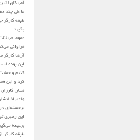
آمریکای لاتی
ما طی چند ده
طبقه کارگر ج
بگیرد.
عموما جریانا
فراوانی می‌کن
آن‌ها کارگر ص
این بوده است 
کنیم و حمایت 
کرد و این فعا
همان کارزار،
واعتراضاتشان
برجسته‌ای در
این رهبری تو
برعهده می‌گیر