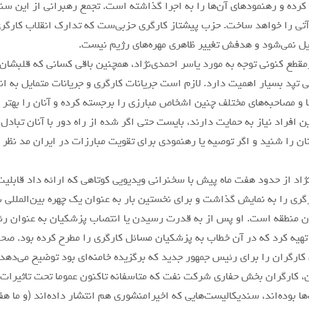
ده و رهنمودهای آن‌ها را به اجرا گذاشته است. تجمع رهبرانی از این سن
آتی را خواهد ساخت. حزب پیشتاز کارگری حزبی‌ست که تدارک انقلاب کارگری ر
حمیل نمی‌شود و هدفش تغییر ظاهری مهره‌های رژیم نیست.
مقطع کنونی توجه به مورد یاسر احمدی‌نژاد، همچنین باقی کسانی که قلبشان 
ی تپد بسیار اهمیت دارد. لازم است جریانات کارگری و جریانات متمایل به ا
 و مصاحبه‌های مختلف چنین اشخاص مبارزی را برجسته کرده و آنان را بهتر ب
ن افراد نیاز به حمایت دارند، بایست حتی اگر شده از راه دور با آنان تبادل 
ن را شنید و اگر توصیه یا رهنمودی برای تقویت مبارزات در ایران مد نظر ا
ژاد از حدود هفت ماه پیش با سخنرانی ویدیویی کوتاهی که ارائه داد قابلی
رگری را به نمایش گذاشت و برای نخستین بار به عنوان یک چهره بین‌المللی 
ان منطقه است. او پس از به قدرت رسیدن یا انتصاب پزشکیان به عنوان ر
تهیه کرد که در آن خطاب به پزشکیان مسائل کارگری را مطرح کرده بود. صحبت‌
 کارگران را برای رئیس جمهور جدید که برگزیده خامنه‌ای بود توضیح می‌دهد
ن، کارگران بخش حفاری شرکت نفت که متاسفانه تاکنون عموما تحت تاثیرات و
ا بوده‌اند، سندیکالیست‌هایی که اخیرامنشوری هم انتشار داده‌اند (و ما ه