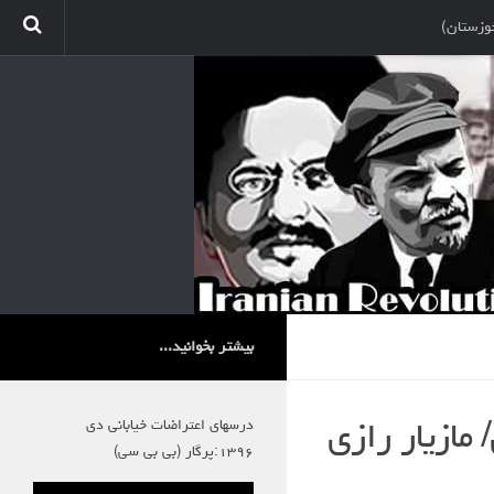
وزستان)
بیشتر بخوانید...
درسهای اعتراضات خیابانی دی
 مازیار رازی
۱۳۹۶:پرگار (بی بی سی)