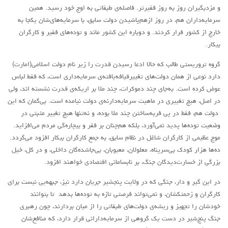
و مزدبگیران روز به روز فقیرتر. فاصله‌ی طبقاتی به اوج خود رسید. همین
آمریکای لاتین
سرمایه‌داران هم، در روز ازهم‌پاشیدن دولت سابق، با سرمایه‌های‌شان یکجا به
خارج از کشور فرار کردند. و دوباره این کشور ماند و توده‌های فقیر و کارگران
بحث
بیکار.
زنان
گروه تروریستی طالب که حالا ادعا رسیدن قدرت را زیر نام دولت اسلامی(امارت)
کارگران
دارد نوعی از همان دولت‌های تغییرِقیافه‌یافته‌ی سرمایه‌داری است، که فقط لباس
اقتصادی
عوض کرده است. به‌جای چند دموکرات، چند ملا بر اریکه‌ی قدرت نشسته اند، ولی
در اصل، هیچ تغییری در ماهیت سرمایه‌دارنه‌ی دولت نیامده است. بی‌گمان که این
ادبی
دولت هم، فقط در پی فربه‌ساختنِ چند ملا بوده، و نه‌تنها هیچ تغییر مثبتی در
سیاسی
وضعیت توده‌ها پدید نمی‌آورد، بلکه هم‌چنان بر فقر و بیچاره‌گی مردم می‌افزاید.
نقد سیاسی
موج عظیمی از کارگران شاغل در نظام سابق، به جمع کارگران بیکار افزود می‌گردد.
ده‌ها هزار کودک بی‌سرپناه، معلولان، معیوبان، بی‌جاشده‌گان داخلی، و در کل، خیل
فلسفی
بزرگی از خسارت‌دیدگان جنگ، بر نابسامانی اقتصادی خواهند افزود.
مباحثات
در این گیر و دار، جنگی که در ولایت پنجشیر جریان دارد نیز، جبهه‌یی نیست برای
تئوری
کارگران و زحمتکشان، و نمی‌تواند فرصتی تازه به توده‌ها بدهد تا بتوانند
خودشان را تجهیز و ریشه‌ی دولت‌های طبقاتی را از میان بردارند، چون رهبری
نقد
جنگ پنج‌شیر در دست یک گروهی از سرمایه‌دارانی قرار دارد، که منافع‌شان
کومله