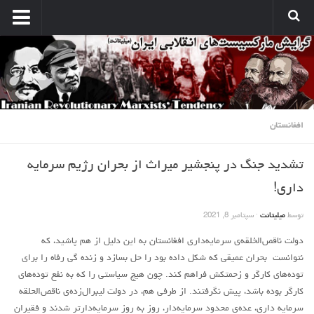
انتشارات
نشریه کارگر میلیتانت
نشر میلیتانت
کتب و جزوات
افغانستان
نشر همبستگی کارگری
تشدید جنگ در پنجشیر میراث از بحران رژیم سرمایه
صدای مارکسیستهای انقلابی
داری!
آرشیو مارکسیست ها در اینترنت
توسط
میلیتانت
·
سپتامبر 8, 2021
بین المللی
دولت ناقص‌الخلقه‌ی سرمایه‌داری افغانستان به این دلیل از هم پاشید، که
بحران امپریالیسم
نتوانست بحران عمیقی که شکل داده بود را حل بسازد و زنده گی رفاه را برای
نبرد کارگری
توده‌های کارگر و زحمتکش فراهم کند. چون هیچ سیاستی را که به نفع توده‌های
مسائل اقتصادی
کارگر بوده باشد، پیش نگرفتند. از طرفی هم، در دولت لیبرال‌زده‌ی ناقص‌الحلقه
سرمایه داری، عده‌ی محدود سرمایه‌دار، روز به روز سرمایه‌دارتر شدند و فقیران
مسایل منطقه