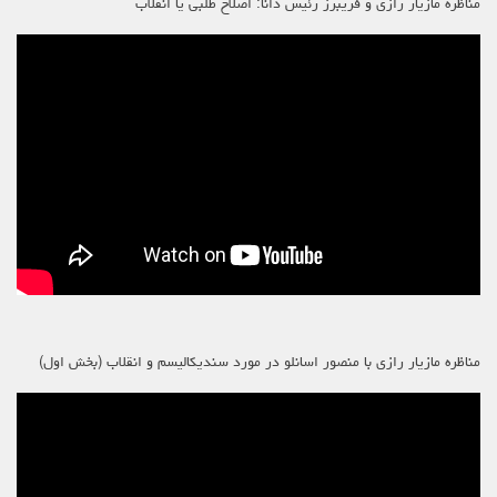
مناظره مازیار رازی و فریبرز رئیس دانا: اصلاح طلبی یا انقلاب
مناظره مازیار رازی با منصور اسانلو در مورد سندیکالیسم و انقلاب (بخش اول)