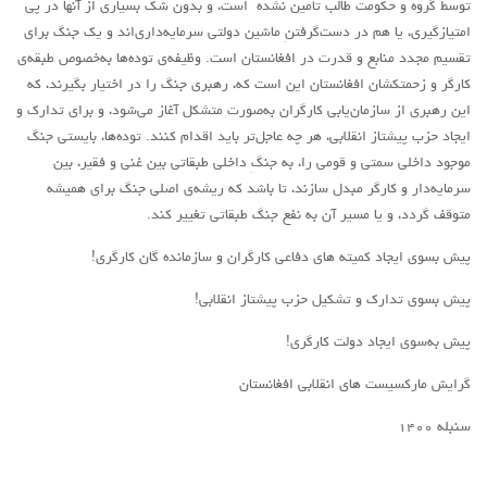
توسط گروه و حکومت طالب تأمین نشده است، و بدون شک بسیاری از آنها در پی
روشنفکران مارکسیست
امتیازگیری، یا هم در دست‌گرفتنِ ماشین دولتی سرمایه‌داری‌اند و یک جنگ برای
تقسیم مجدد منابع و قدرت در افغانستان است. وظیفه‌ی توده‌ها به‌خصوص طبقه‌ی
فعالان کارگری
کارگر و زحمتکشان افغانستان این است که، رهبری جنگ را در اختیار بگیرند، که
حزب کمونیست کارگری
این رهبری از سازمان‌یابی کارگران به‌صورت متشکل آغاز می‌شود، و برای تدارک و
راه کارگر
ایجاد حزب پیشتاز انقلابی، هر چه عاجل‌تر باید اقدام کنند. توده‌ها، بایستی جنگ
موجود داخلی سمتی و قومی را، به جنگِ داخلی طبقاتی بین غنی و فقیر، بین
حزب کمونیست ایران
سرمایه‌دار و کارگر مبدل سازند، تا باشد که ریشه‌ی اصلی جنگ برای همیشه
کومله
متوقف گردد، و یا مسیر آن به نفع جنگ طبقاتی تغییر کند.
اقلیت
پیش بسوی ایجاد کمیته های دفاعی کارگران و سازمانده گان کارگری!
اتحاد سوسیالیستی کارگری
پیش بسوی تدارک و تشکیل حزب پیشتاز انقلابی!
مائوئیست ها – سربداران
پیش به‌سوی ایجاد دولت کارگری!
IMT گرایش بین المللی مارکسیستی
گرایش مارکسیست های انقلابی افغانستان
SWP حزب کارگر سوسیالیست
آنارشیست ها
سنبله ۱۴۰۰
مارکسیسم