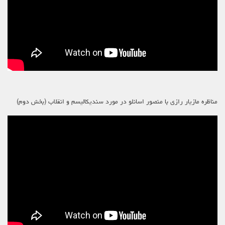
مناظره مازیار رازی با منصور اسانلو در مورد سندیکالیسم و انقلاب (بخش دوم)