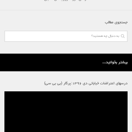
حاکمیت
اصلاح طلبان
ایران و غرب
جستجوی مطالب
اصول
حزب پیشتاز
برنامه انقلابی
انقلاب کارگری
بیشتر بخوانید...
سوسیالیسم
امپریالیسم
درسهای اعتراضات خیابانی دی ۱۳۹۶:پرگار (بی بی سی)
اتحاد مارکسیست ها
انترناسیونالیسم
خانه
English
هسته کارگران پيشتاز سوسياليست (خوزستان)