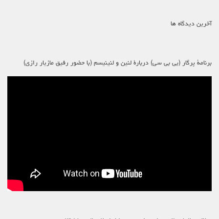
آخرین دیدگاه ها
برنامۀ پرگار (بی بی سی) دربارۀ لنین و لنینیسم (با حضور رفیق مازیار رازی)