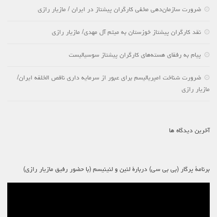
ضرورت سازمان‌دهی مخفی کارگران پیشتاز در ایران / مازیار رازی
نقد کارگران پیشتاز خوزستان به میثم آل مهدی/ مازیار رازی
پیام به رفقای هسته‌های کارگران پیشتاز سوسیالیست
ضرورت شناخت امپریالیسم برای عبور از سرمایه داری ناقص الخلقه ایران/
مازیار رازی
آخرین دیدگاه ها
برنامۀ پرگار (بی بی سی) دربارۀ لنین و لنینیسم (با حضور رفیق مازیار رازی)