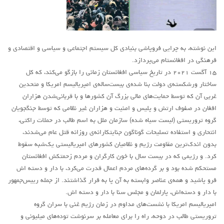
آمریکای لاتین
بحث
این نوشته، به چرایی فروپاشی بنیادی کل سیستم اجتماعی و سیاسی و اقتصادی و
زنان
فرهنگی در افغانستام می‌پردازد.
کارگران
۱۵ آگست ۲۰۲۱ در تاریخ سیاسی افغانستان زمانی را باز‌گو می‌کند، که کل
اقتصادی
ساختار ورشکسته‌ی دولت بنا شده‌ی بیست‌ساله‌ی امپریالیسم امریکا و متحدین
غربی آن که توسط حمایت‌های مالی بزرگ آن کشورها و با قربانی‌شدن هزاران
ادبی
افغان در صفوف ارتش و پلیس و امنیت و هزاران غیر نظامی که توسط جنگجویان
سیاسی
گروه تروریستی (لیست سیاه شده) سازمان ملل به اسم طالب در حملات راکتی،
انتحاری و استفاده تسلیحات گوناگون جنایتکارانه‌ی روزانه قتل عام می‌شدند،
نقد سیاسی
بدون اندک‌ترین مقاومت رژیم و نظامیان کشورهای امپریالیستی یک‌شبه سقوط
فلسفی
کرد. و رژیمی که در بیست سال با خون کارگران و مردم زحمتکش افغانستان
مباحثات
مستحکم شده بود و بر گرده‌های مردم اعمال قدرت می‌کرد، با دار و دسته اش
فرو پاشید و همه‌ی عناصر وابسته به آن پا به فرار گذاشتند. از جمله رییس‌جمهور
تئوری
با دار و دسته‌اش، پارلمان و مجلس سنا با دار و دسته اش.
نقد
امپریالیسم امریکا با نشست‌های مداوم در زمان رژیم غنی با سران گروه
تروریستی طالب در دوحه، راه را برای معامله بر سرنوشت توده‌های میلیونی و
کومله