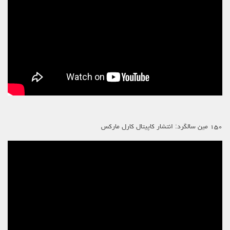
۱۵۰ مین سالگرد: انتشار کاپیتال کارل مارکس