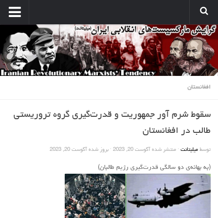
انتشارات
نشریه کارگر میلیتانت
نشر میلیتانت
کتب و جزوات
افغانستان
نشر همبستگی کارگری
سقوط شرم آور جمهوریت و قدرت‌گیری گروه تروریستی
صدای مارکسیستهای انقلابی
طالب در افغانستان
آرشیو مارکسیست ها در اینترنت
توسط
میلیتانت
· منتشر شده
آگوست 20, 2023
· بروز شده
آگوست 20, 2023
بین المللی
(به بهانه‌ی دو سالگی قدرت‌گیری رژیم طالبان)
بحران امپریالیسم
نبرد کارگری
مسائل اقتصادی
مسایل منطقه