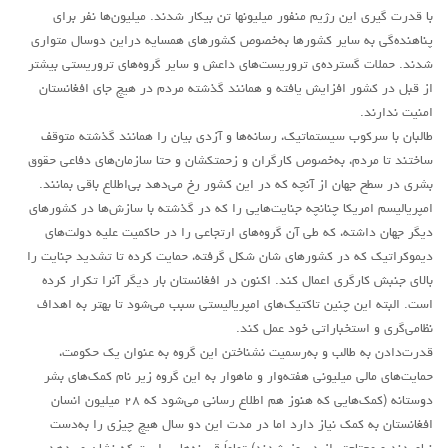
لنینیسم
با قدرت گیری این رژیم منفور میلیونها تن بیکار شدند. میلیون‌ها نفر برای
تروتسکیسم
پناهنده‌گی به‌ سایر کشورها به‌خصوص کشورهای همسایه دراین دوسال متواری
شدند. حملات گسترده‌ی تروریست‌های داعش و سایر گروه‌های تروریستی بیشتر
استالینیسم
از قبل در کشور افزایش یافته و همانند گذشته مردم در هیچ جای افغانستان
آنارکو سندیکالیسم
امنیت ندارند.
طالبان با سرکوب سیستماتیک، رسانه‌ها و آزدی بیان را همانند گذشته متوقف
آموزش مارکسیستی
ساختند تا مردم، به‌خصوص کارگران و زحمتکشان و حتا سازمان‌های دفاعی حقوق
اجتماعی
بشری در سطح جهان از آنچه که در این کشور رخ می‌دهد بی‌اطلاع باقی بمانند.
امپریالیسم امریکا چنانچه جنایت‌هایی را که در گذشته با سازش‌ها در کشورهای
کمیته اقدام کارگری
دیگر جهان داشته، که طی آن گروه‌های ارتجاعی را در حاکمیت علیه دولت‌های
جوانان
دیموکراتیک که در کشورهای شان شکل گرفته، حمایت کرده تا تشدید جنایت را
زنان
بالای جنبش کارگری اعمال کند. اکنون در افغانستان بار دیگر آنرا تکرار کرده
است. البته این چنین تاکتیک‌های امپریالیستی سبب می‌شود تا بهتر به اهداف
ملیت ها
نظامی‌گری و استخباراتی خود عمل کند.
تاریخی
قدرت‌دادن به طالب و به‌رسمیت نشناختن این گروه به عنوان یک حکومت،
شبکه همبستگی کارگری
حمایت‌های مالی میلیونی هفته‌وار و ماهوار به این گروه زیر نام کمک‌های بشر
دوستانه (کمک‌هایی که هنوز هم اطلاع رسانی می‌شود که ۲۸ میلیون انسان
تحلیل
افغانستان به کمک نیاز دارد اما در مدت این دو سال هیچ چیزی را به‌دست