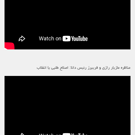
مناظره مازیار رازی و فریبرز رئیس دانا: اصلاح طلبی یا انقلاب