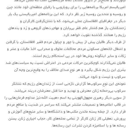
نیاوردند و محتاج‌تر از دیروز شدند) تماماً قرینه‌هایی است که نشان می‌دهد
حاکمیت
امپریالیسم امریکا برنامه‌هایی را برای رویارویی با رقبای منطقه‌ای خود مانند چین
اصلاح طلبان
و روسیه و متحدین روسیه زیر نظر دارد. که این برنامه‌های امپریالیستی یک بار
ایران و غرب
دیگر در جغرافیای افغانستان عملی می‌شود، که با نشان‌گرفتن کارگران و
زحمتکشان، باز هم کشتار عام، فقر بی‌پایان و مهاجرت‌های گروهی و زد و بندهای
اصول
رژیم را همانند گذشته تقویت خواهد کرد.
حزب پیشتاز
از طرف دیگر طالبان بیش از پیش با چور و چپاول مردم فقیر افغانستان، با گرفتن
و اشغال خانه‌های مسکونی مردم، محاکمات مخوف و صحرایی، اخذ مالیات و عشر و
برنامه انقلابی
زکات و سایر اینگونه روش‌ها خود در پی استحکام رژیم استند.
انقلاب کارگری
طالبان نمی‌گذارند کوچکترین حرکات مردمی در اعتراض نسبت به سیاست‌های ضد
سوسیالیسم
بشری این رژیم شکل بگیرد و هر نوع صدای مخالف را به وقیح‌ترین وجه آن
سرکوب و نیست و‌ نابود می‌کند.
امپریالیسم
نمونه‌ی این نوع سرکوب‌ها گزارش تازه‌یی است از زندان‌های رژیم که نشانگر
اتحاد مارکسیست ها
سرکوب بی‌رحمانه زنان معترض و تهدید و حتا قتل معترضان دربند می‌باشد.
از سویی دیگر رهبری مجهول‌الهویتی به اسم «هیبت الله»نیز مداوم فرمان‌هایی را
انترناسیونالیسم
در قالب اعلامیه‌ها و تصمیمات منتشر می‌کند که سراسر در ضدیت با منافع مردم
خانه
قرار دارد. از جمله بسته ماندن مکتب‌ها و دانشگاه‌ها و سایر منبع‌های آموزش و
پرورش، تعطیلی کار زنان کارگر از تمامی محله‌های کار، حجاب اجباری زنان، بستن
English
رسانه ها و یا اسلامیزه کردن نشرات این رسانه‌ها.
هسته کارگران پيشتاز سوسياليست (خوزستان)