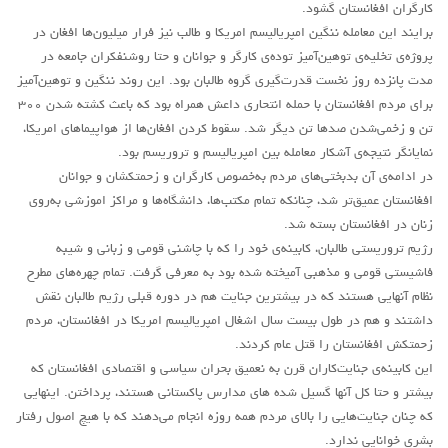
کارگران افغانستان گشود.
روشنفکران مارکسیست
برایند این معامله ننگین امپریالیسم امریکا و طالب نیز فرار میلیون‌ها افغان در
پروژه‌ی تخلیه‌ی توهین‌آمیز توده‌ی کارگر و جوانان و حتا روشنفکران جامعه در
فعالان کارگری
مدت پانزده روز نخست قدرت‌گیری گروه طالبان بود. این روند ننگین و توهین‌آمیز
حزب کمونیست کارگری
برای مردم افغانستان با حمله انتحاری داعش همراه بود که باعث کشته شدن ۳۰۰
راه کارگر
تن و زخمی‌شدن صدها تن دیگر شد. سقوط کردن افغان‌ها از هواپیماهای امریکا،
نمایانگر نتیجه‌ی آشکار معامله‌ بین امپریالیسم و تروریسم بود.
حزب کمونیست ایران
در ادامه‌ی آن بدبختی‌های مردم به‌خصوص کارگران و زحمتکشان و جوانان
کومله
افغانستان عمیق‌تر شد، چنانکه تمام مکتب‌ها، دانشگاه‌ها و مراکز اموزشی به‌روی
اقلیت
زنان در افغانستان بسته شد.
رژیم تروریستی طالبان، کابینه‌ی خود را که با چاشنی قومی و زبانی و شیبه
اتحاد سوسیالیستی کارگری
فاشیستی قومی و مذهبی آمیخته شده بود به معرفی گرفت. تمام چهره‌های مطرح
مائوئیست ها – سربداران
نظام آنهایی هستند که در بیشترین جنایت هم در دوره قبلی رژیم طالبان نقش
داشتند و هم در طول بیست سال اشغال امپریالیسم امریکا در افغانستان، مردم
IMT گرایش بین المللی مارکسیستی
زحمتکش افغانستان را قتل عام کردند.
SWP حزب کارگر سوسیالیست
این کابینه‌ی جنایت‌کاران قرن به نعمیق بحران سیاسی و اقتصادی افغانستان که
آنارشیست ها
بیشتر و حتا کل آنها گسیل شده‌ های مدارس پاکستانی هستند، پرداختن. اینهایی
که چنان جنایت‌هایی را بالای مردم همه روزه انجام می‌دهند که با هیچ اصول رفتار
مارکسیسم
بشری خوانایی ندارد.