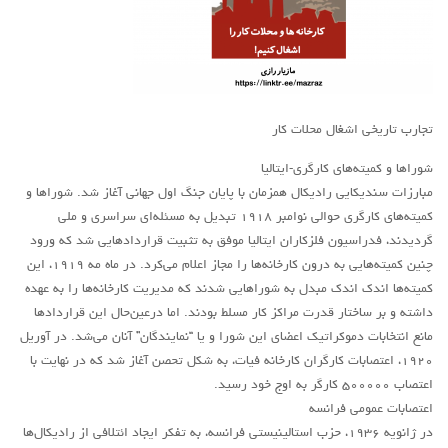
آمریکای لاتین
بحث
زنان
تجارب تاریخی اشغال محلات کار
کارگران
اقتصادی
شوراها و کمیته‌های کارگری-ایتالیا
مبارزات سندیکایی رادیکال همزمان با پایان جنگ اول جهانی آغاز شد. شوراها و
ادبی
کمیته‌های کارگری حوالی نوامبر ۱۹۱۸ تبدیل به مسئله‌ای سراسری و ملی
سیاسی
گردیدند، فدراسیون فلزکاران ایتالیا موفق به تثبیت قراردادهایی شد که ورود
چنین کمیته‌هایی به درون کارخانه‌ها را مجاز اعلام می‌کرد. در ماه مه ۱۹۱۹، این
نقد سیاسی
کمیته‌ها اندک اندک مبدل به شوراهایی شدند که مدیریت کارخانه‌ها را به عهده
فلسفی
داشته و بر ساختار قدرت مراکز کار مسلط بودند. اما در‌عین‌حال این قراردادها
مباحثات
مانع انتخابات دموکراتیک اعضای این شورا و یا “نمایندگان” آنان می‌شد. در آوریل
۱۹۲۰، اعتصابات کارگران کارخانه فیات، به شکل تحصن آغاز شد که در نهایت با
تئوری
اعتصاب ۵۰۰۰۰۰ کارگر به اوج خود رسید.
نقد
اعتصابات عمومی فرانسه
در ژانویه ۱۹۳۶، حزب استالینیستی فرانسه، به تفکر ایجاد ائتلافی از رادیکال‌ها
کومله