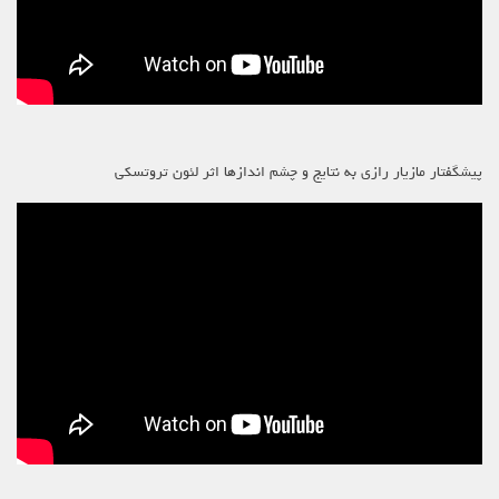
پیشگفتار مازیار رازی به نتایج و چشم اندازها اثر لئون تروتسکی