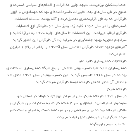
لنینیسم
اعتصاب‌شکنان نیزمی‌شد. نتیجه نهایی مذاکرات و اقدام‌های سیاسی گسترده‌ و
تروتسکیسم
متنوع در طی سال‌های بعد، تغییرات دلسردکننده‌‌ای بود که دوشادوش با ظهور
کارگرانی که به طور فزاینده‌تری تحصیل‌کرده و آگاه بودند، سلسله اعتصابات
استالینیسم
گسترده‌ای را در سال ۱۹۶۸ کلید زد. پائیز سال ۶۹ نمایانگر اوج اعتصابات
آنارکو سندیکالیسم
کارگری ایتالیا می‌باشد. این اعتصابات تا سال‌های اولیه ۱۹۷۰ به درازا کشید و
سرانجام منجربه بهبود چشمگیری در شرایط زندگی کارگران این کشور گردید.
آموزش مارکسیستی
آمارهای موجود تعداد کارگران اعتصابی سال ۱۹۷۳3 را بالاتر از رقم ۶ میلیون
اجتماعی
اعلام می‌کند.
کارخانجات کشتی‌سازی کلاید علیا
کمیته اقدام کارگری
کشتی‌سازان کلاید علیا کنسرسیومی متشکل از پنج کارگاه کشتی‌سازی اسکاتلندی
جوانان
بود که در سال ۱۹۶۸ تاسیس گردید. این کنسرسیوم در سال ۱۹۷۱ منحل شد
زنان
و انحلال آن منجر اشغال کارخانه توسط کارگران شرکت گردید.
کارخانه هارکو
ملیت ها
در سال ۱۹۷۱ کارخانه هارکو یکی از مراکز مهم تولید فولاد در استان نیو
تاریخی
ساوت‌ولز استرالیا بود. توافق بر سر ۴ هفته کار نتیجه مذاکرات بین کارگران و
شبکه همبستگی کارگری
مالکان کارخانه بود که برای صرفه‌جویی در هزینه‌ها دست به اخراج و استخدام
مجدد کارگران در دوره‌های تنزل تولید می‌زدند.
تحلیل
اعتصاب عمومی اوروگوئه