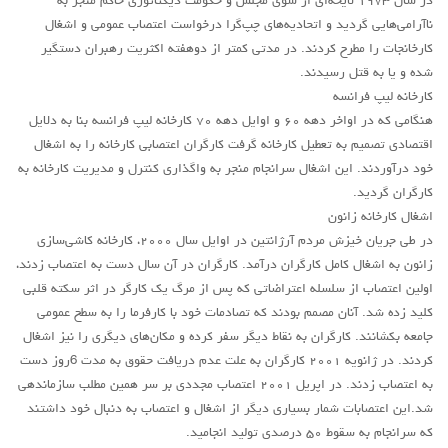
در سال ۱۹۷۳ لایحه‌ای از سوی مجلس و حکومت دیکتاتوری حاکم منجر به
حاکمیت
ناآرامی‌هایی گردید و اتحادیه‌های چپ‌گرا درخواست اعتصاب عمومی و اشغال
اصلاح طلبان
کارخانجات را مطرح کردند. در مدتی کمتر از دوهفته اکثریت رهبران دستگیر
ایران و غرب
شده و یا به قتل رسیدند.
کارخانه لیپ فرانسه
اصول
هنگامی که در اواخر دهه ۶۰ و اوایل دهه ۷۰ کارخانه لیپ فرانسه بنا به دلایل
حزب پیشتاز
اقتصادی تصمیم به تعطیل کارخانه گرفت کارگران اعتصابی کارخانه را به اشغال
خود درآوردند. این اشغال سرانجام منجر به واگذاری کنترل و مدیریت کارخانه به
برنامه انقلابی
کارگران گردید.
انقلاب کارگری
اشغال کارخانه زانون
سوسیالیسم
در طی جریان خیزش مردم آرژانتین در اوایل سال ۲۰۰۰، کارخانه کاشی‌سازی
زانون به اشغال کامل کارگران درآمد. کارگران در آن سال دست به اعتصاب زدند،
امپریالیسم
اولین اعتصاب از سلسله اعتراضاتی که پس از مرگ یک کارگر در اثر سکته قلبی
اتحاد مارکسیست ها
کلید زده شد. آنان مصمم بودند که تصادمات خود با کارفرما را به سطح عمومی
جامعه بکشانند. کارگران به نقاط دیگر سفر کرده و مکان‌های دیگری را نیز اشغال
انترناسیونالیسم
کردند. در ژانویه ۲۰۰۱ کارگران به علت عدم دریافت حقوق به مدت 6روز دست
خانه
به اعتصاب زدند. در اپریل ۲۰۰۱ اعتصاب مجددی بر سر همین مطلب سازماندهی
شد.این اعتصابات شمار بسیاری دیگر از اشغال و اعتصاب به دنبال خود داشتند
English
که سرانجام به سقوط ۵۰ درصدی تولید انجامید.
هسته کارگران پيشتاز سوسياليست (خوزستان)