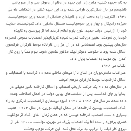
به نام «جبهه خلقی» دامن زد. این جبهه در دفاع از دموکراسی و از هم پاشی
روشنفکران مارکسیست
فاشیسم در حال شکل‌گیری طراحی شده بود. این جبهه خلقی در انتخابات ماه می
۱۹۳۶، اکثریت را به دست آورد و کابینه‌ای متشکل از هجده وزیر سوسیالیست،
فعالان کارگری
سیزده رادیکال و چهار وزیر سوسیالیست مستقل تشکیل داد. کمونیست‌ها حمایت
حزب کمونیست کارگری
خود را ازرئیس دولت جدید، لئون بلوم اعلام کردند اما از پیوستن به کابینه
راه کارگر
خودداری نمودند. تغییر دربافت قدرت نتیجه گریزناپذیر اعتصابات عمومی گسترده
سال‌های پیشین بود، اعتصاباتی که در آن هزاران کارخانه توسط کارگران فرانسوی
حزب کمونیست ایران
اشغال شده بود تا حکومت دموکراتیک مذکور تضمین شود. بلوم عملاً با روی کار
کومله
آمدن این دولت به اعتصاب پایان داد.
اقلیت
انقلاب می ۱۹۶۸
اعتراضات دانش‌جویان در اثنای ناآرامی‌های داخلی دهه ۶۰ فرانسه با اعتصابات و
اتحاد سوسیالیستی کارگری
اشغال کارخانجات توسط کارگران درهم آمیخت
مائوئیست ها – سربداران
در سال‌های ده ۶۰ یک حرکت تاریخی اعتصاب و اشغال کارخانه تاثیر عمیقی در
ایتالیا بر جای گذاشت. پس از شکست‌های پیاپی دولت در اعمال اصلاحات وعده
IMT گرایش بین المللی مارکسیستی
داده شده، در سال‌های ۱۹۶۸ تا ۱۹۷۰ انبوه بی‌شماری ازاعتصابات کارگری به راه
SWP حزب کارگر سوسیالیست
افتاد. اعتصابات پیشین کارخانه‌ها در شمال ایتالیا، تورین، در سال ۱۹۶۲ اهمیت
آنارشیست ها
بسیاری داشت. اعتصاب کارخانه میشلن که در همان زمان اتفاق افتاد از موفقیت
کمتری برخوردار شد؛ اما یک اعتصاب بزرگ در تورین، توانست ۹۳۰۰۰ نفر از
مارکسیسم
نیروی کار فیات را ترغیب به ترک محل کند. این حرکت موجب وحشت