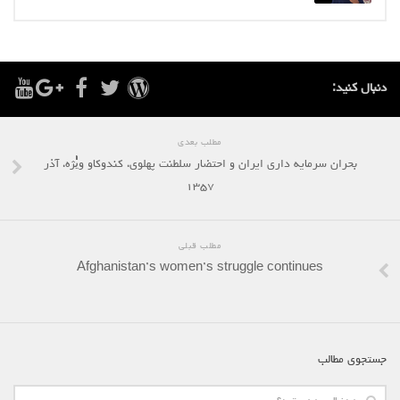
دنبال کنید:
مطلب بعدی
بحران سرمایه داری ایران و احتضار سلطنت پهلوی، کندوکاو ويٰٰٰٰٰٰٰٰٰٰٰٰژه، آذر
۱۳۵۷
مطلب قبلی
Afghanistan’s women’s struggle continues
جستجوی مطالب