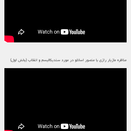
مناظره مازیار رازی با منصور اسانلو در مورد سندیکالیسم و انقلاب (بخش اول)