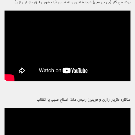
برنامۀ پرگار (بی بی سی) دربارۀ لنین و لنینیسم (با حضور رفیق مازیار رازی)
مناظره مازیار رازی و فریبرز رئیس دانا: اصلاح طلبی یا انقلاب