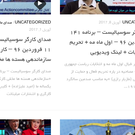
UNCA
آوریل 8, 2017
UNCATEGORIZED
/
صدای مار
آوریل 1, 2017
صدای کارگر سوسیالیست – برنامه ۱۴۱
-۱۸ فروردین ۹۶ – اول ماه مه + تحریم
۱۱ فروردین
بات + لینک ویدیویی
سازماندهی هسته ها مخ
قبال اول ماه مه و انتخابات ریاست جمهوری
+ مصاحبه در باره تحریم فعال و حمایت از
+سازماندهی هسته ها مخفی کارگری
ی (مازیار رازی) +به مناسب صدمین سالگرد
یکساله ما (امید علیزاده) + کلیپ
کارگری و انتشارات میلیتانت