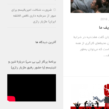
ضرورت شناخت امپریالیسم برای
عبور از سرمایه داری ناقص الخلقه
ایران/ مازیار رازی
یف ما
 پیشتاز شماره ۲۳ می‌توان گفت هفت‌تپه در شرایط
آخرین دیدگاه ها
ن محیط‌های کارگری از همه
ست که می‌توان به‌طور
...
برنامۀ پرگار (بی بی سی) دربارۀ لنین و
لنینیسم (با حضور رفیق مازیار رازی)