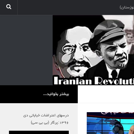
وزستان)
بیشتر بخوانید...
درسهای اعتراضات خیابانی دی
۱۳۹۶:پرگار (بی بی سی)