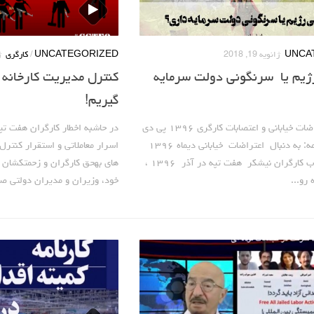
UNCA
ژانویه 19, 2018
UNCATEGORIZED
/
کارگری
ژ
ژیم یا سرنگونی دولت سرمایه
کنترل مدیریت کارخانه 
گیریم!
در حاشیه اعتراضات خیابانی و اعتصابات کارگری ۱۳۹۶ پی دی
در حاشبه اخطار کارگران هفت تپه
اف PDF مقدمه: به دنبال اعتراضات خیابانی دیماه ۱۳۹۶
اسرار معاملاتی و استقرار کنتر
و تداوم اعتصاب کارگران نیشکر هفت تپه در آذر ۱۳۹۶ ،
های به­حق کارگران و زحمتکشان
رو...
خود، وزیران و مدیران دولتی صرف