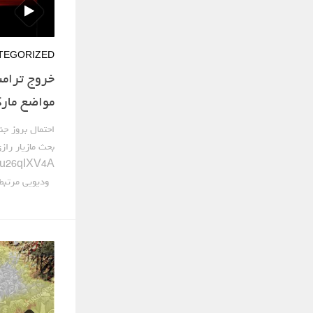
TEGORIZED
خروج ترامپ
مواضع مارک
احتمال بروز جن
بحث مازیار رازی
Ru26qIXV4A
ودیویی مرتبط