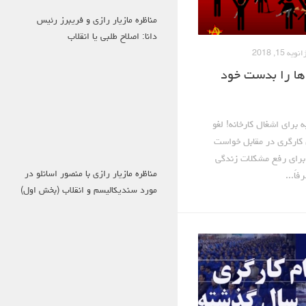
مناظره مازیار رازی و فریبرز رئیس
دانا: اصلاح طلبی یا انقلاب
انویه 15, 2018
ها را بدست خود
 برای اشغال کارخانه! لغو
ل کارگری در مقابل خواست
 برای رفع مشکلات زندگی
مناظره مازیار رازی با منصور اسانلو در
اً...
مورد سندیکالیسم و انقلاب (بخش اول)