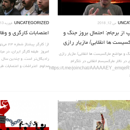
UNCA
می 12, 2018
UNCATEGORIZED
فوریه 13, 2018
 از برجام: احتمال بروز جنگ و
اعتصابات کارگری و وظا
سیست ها انقلابی/ مازیار رازی
از: کارگر
امروز طبقه کارگر ایران، در میا
گ و مواضع مارکسیست ها انقلابی/ مازیار رازی
رادیکال‌تر است. و چندین سال ا
 در تالار مارکسیسم انقلابی در تلگرام
مداوم اعتراضات و اعتصابات طیف
https://t.me/joinchat/AAAAAEY_emqe