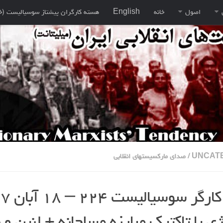
اصول
خانه
English
هسته کارگران پيشتاز سوسياليست (خ
UNCAT
/
صدای مارکسیستهای انقلابی