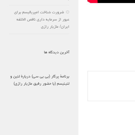
ضرورت شناخت امپریالیسم برای
عبور از سرمایه داری ناقص الخلقه
ایران/ مازیار رازی
آخرین دیدگاه ها
برنامۀ پرگار (بی بی سی) دربارۀ لنین و
لنینیسم (با حضور رفیق مازیار رازی)