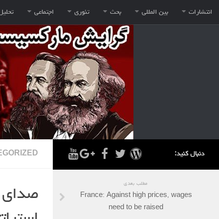
انتشارات
بین المللی
بحث
تئوری
اجتماعی
تحلیل
دنبال کنید:
EGORIZED
مطلب بعدی
France: Against high prices, wages
need to be raised