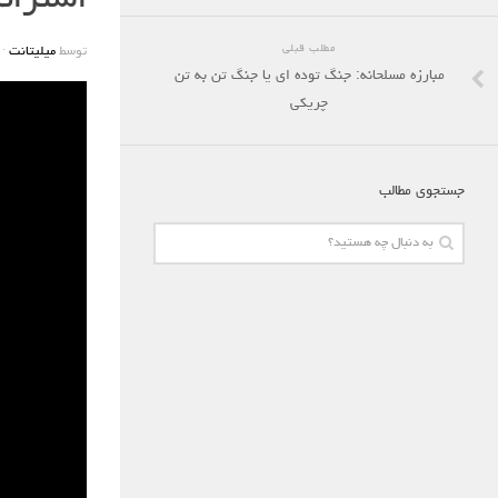
استراتژ
مطلب قبلی
توسط
میلیتانت
·
مبارزه مسلحانه: جنگ توده ای یا جنگ تن به تن
چریکی
جستجوی مطالب