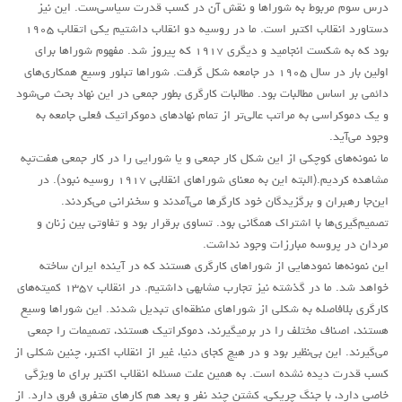
درس سوم مربوط به شوراها و نقش آن در کسب قدرت سیاسی‌ست. این نیز
دستاورد انقلاب اکتبر است. ما در روسیه دو انقلاب داشتیم یکی اتقلاب ۱۹۰۵
بود که به شکست انجامید و دیگری ۱۹۱۷ که پیروز شد. مفهوم شوراها برای
اولین بار در سال ۱۹۰۵ در جامعه شکل گرفت. شوراها تبلور وسیع همکاری‌های
دائمی بر اساس مطالبات بود. مطالبات کارگری بطور جمعی در این نهاد بحث می‌شود
و یک دموکراسی به مراتب عالی‌تر از تمام نهادهای دموکراتیک فعلی جامعه به
وجود می‌آید.
ما نمونه‌های کوچکی از این شکل کار جمعی و ‌یا شورایی را در کار جمعی هفت‌تپه
مشاهده کردیم.(البته این به معنای شوراهای انقلابی ۱۹۱۷ روسیه نبود). در
این‌جا رهبران و برگزیدگان خود کارگرها می‌آمدند و سخنرانی می‌کردند.
تصمیم‌گیری‌ها با اشتراک همگانی بود. تساوی برقرار بود و تفاوتی بین زنان و
مردان در پروسه مبارزات وجود نداشت.
این نمونه‌ها نمودهایی از شوراهای کارگری هستند که در آینده ایران ساخته
خواهد شد. ما در گذشته نیز تجارب مشابهی داشتیم. در انقلاب ۱۳۵۷ کمیته‌های
کارگری بلافاصله به شکلی از شوراهای منطقه‌ای تبدیل شدند. این شوراها وسیع
هستند، اصناف مختلف را در برمیگیرند، دموکراتیک هستند، تصمیمات را جمعی
می‌گیرند. این بی‌نظیر بود و در هیچ کجای دنیا، غیر از انقلاب اکتبر، چنین شکلی از
کسب قدرت دیده نشده است. به همین علت مسئله انقلاب اکتبر برای ما ویژگی
خاصی دارد، با جنگ چریکی، کشتن چند نفر و بعد هم کارهای متفرق فرق دارد. از