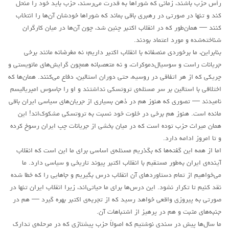
رأس حزب باشند، زمانی که شوراها به قدرت می‌رسند، حزب باید خود را منحل
کند و تنها در صورتی در رهبری باقی بماند که شوراها خودشان آن‌ها را انتخاب
کنند — همان‌طور که در انقلاب اکتبر چنین شد، چون آن‌ها در میان کارگران
شناخته‌شده و مورد اعتماد بودند.
بنابراین، ما برخوردی منصفانه با انقلاب اکتبر داریم؛ نه مغرضانه مانند برخی
جریانات راست و سوسیال‌دموکرات، و نه متعصبانه همچون گرایش‌های مائویستی و
چریکی که از هر اتفاقی در روسیه، حتی دوران استالین، دفاع می‌کنند. همان‌ها که
اختلافی با استالین بر سر مسئله‌ی تروتسکی نداشتند و او را جاسوس امپریالیسم
نامیدند — تصوری که هنوز هم در ذهن بسیاری از جریان‌های سیاسی ایران باقی
مانده است. هنوز هم برخی در خلوت خود نسبت به تروتسکی مشکوک‌اند! این
همان میراث حزب توده است که در میان بخشی از جریانات چپ ایران رسوخ کرده
و تا امروز ادامه دارد.
اما از همه این گفته‌ها که بگذریم مسئله‌ی اساسی برای ما این است که انقلاب
آینده‌ی ایران به‌طور مستقیم با انقلاب اکتبر پیوند تاریخی و سیاسی دارد. ما
می‌خواهیم از تمام دستاوردهای آن انقلاب درس بگیریم و جاهایی را که خطا شده
نقد کنیم تا تکرار نشود. این درس‌ها برای ما حیاتی‌اند، زیرا انقلاب ایران تنها در
صورتی به پیروزی واقعی خواهد رسید که از تجربه‌ی اکتبر بهره گیرد — هم در
جنبه‌های مثبت و هم در پرهیز از اشتباهات آن.
ما سال‌ها پیش در سندی نوشتیم که اصولاً حزب پیشتازی که در مرحله‌ی تدارک