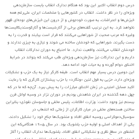
درس دوم انقلاب اکتبر این بود که هنگام تدارک انقلاب بایست سازمان‌دهی
ویژه‌ای را در نظر داشت. انقلاب در کشورهایی با مشخصات ایران، علی‌رغم همه
خیزش‌ها و اعتراضات، به صورت خودجوش و از درون این خیزش‌های توده‌ای ظهور
نخواهد کرد. به این ترتیب گفته‌های برخی از آنارشیست‌ها و آنارکوسندیکالیست‌ها
وغیره که مرتب صحبت از شوراهایی می‌کنند که قرار است بیایند و قدرت را به
دست بگیرند، شوراهایی که خودشان ساخته می شوند و نیازی به چیزی ندارند و
خودشان انقلاب می‌کنند، واقعیت ندارد. ما احتیاج به دوران تدارکات انقلاب
داریم و این تدارکات نیز سازمان‌دهی ویژه‌ای طلب می‌کند که بتواند در شرایط
اختناق دوام آورده و به حیات خود ادامه دهد.
این دومین درس بسیار مهم انقلاب است. طبقه کارگر نیاز به یک حزب و تشکیلات
ویژه‌ای دارد، حزبی به قول لنین «ونگارد» یا حزب پیشتازان کارگری که با رعایت
اکید مسایل امنیتی در زمان اختناق مبارزات را به پیش ببرد. آن‌چه که ما در که
چهل دهه گذشته در ایران شاهدش بودیم در دوران تزار در وسیه اوائل قرن
بیستم نیز وجود داشت: وزارت اطلاعات، پلیس مخفی و جاسوسان نفوذی؛ بنابراین
ساختن هسته‌های مخفی در میان کارگران از زمانی که انشعاب در
سوسیال‌دموکراسی روسیه اتفاق افتاد و منشویک‌ها جناح خود را تشکیل دادند،
یکی از اهداف اصلی و اولیه حزب بلشویک بود. در سال ۱۹۰۵ هنگامی‌که این
انشقاق در سطخ نظری و تشکیلاتی اتفاق افتاد، بلشویک‌ها تدارک انقلاب را آغاز