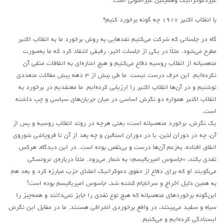
غیر‌دموکراتیک وهمچنین غیراصولی است.
با انقلاب اکتبر ۱۹۱۷ چه‌ گونه برخورد کنیم؟
گاه در جلساتی که شرکت می‌کنیم نقدهایی به روش برخورد ما به انقلاب اکتبر
مطرح می‌شود. مثلاً در یکی از جلسات اخیر، رفیقی انتقاد کرد که ما به‌صورت
متعصبانه از انقلاب روسیه دفاع می‌کنیم و هیچ اشاره‌ای به اتفاقات منفی آن
نکرده‌ایم. این حرف درست نیست. ما طی بیش از ۳ دهه پیش مقالات متعددی
نوشتیم و در آن‌ها انقلاب اکتبر را ارزیابی کرده‌ایم. ما معتقدیم در برخورد به
انقلاب اکتبر همواره دو نگرش اساسی در میان جریان‌های سیاسی و چپ داشته
است.
یک نگرش، برخورد متعصبانه است؛ یعنی هرچه در روند انقلاب روسیه و پس از
آن، چه در دوران لنین، یا در دوران استالین و چه بعد از آن تا فروپاشی شوروی
اتفاق افتاده، به‌زعم آن‌ها درست و بی‌نقص بوده است. در این دیدگاه، هرکس
نقدی بکند، «جاسوس امپریالیسم» به شمار می‌رود. مثلاً درباره‌ی تروتسکی
می‌گویند او که برای دفاع از حقوق دموکراتیک اعضای حزب مبارزه کرد و بعد هم
به همین دلیل اخراج و سرانجام کشته شد، جاسوس امپریالیسم بوده است!
این‌گونه برخوردهای متعصبانه که هیچ نوع نقدی را جایز نمی‌دانند و همه‌چیز را
سیاه و سفید می‌بینند، در واقع برخوردی انحرافی هستند. ما در مقابل این نگرش
ایستادگی کرده‌ایم و می‌کنیم.