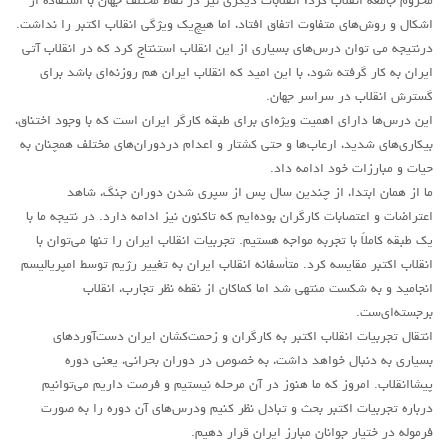
محروم جامعه انقلاب کرد؛ انقلابات دیگری نیز در نقاط مختلف جهان با استفاده از
اشکال و روش‌های متفاوت اتفاق افتاد، اما هیچ‌یک ویژگی انقلاب اکتبر را نداشت.
روشنفکران مارکسیست
درنتیجه می توان درس‌های بسیاری از این انقلاب استنتاج کرد که در انقلاب آتی
فعالان کارگری
ایران به کار گرفته شود، با این امید که انقلاب ایران هم روزنه‌ای باشد برای
حزب کمونیست کارگری
گسترش انقلاب در سراسر جهان.
این درس‌ها دارای اهمیت ویژه‌ای برای طبقه کارگر ایران است که با وجود اختناق،
راه کارگر
بیکاری‌های شدید، ارعاب‌ها و حتی کشتار و اعدام دردوران‌های مختلف همچنان به
حزب کمونیست ایران
حیات و مبارزات خود ادامه داد.
کومله
ما از همان ابتدا، از چندین سال پس از سپری شدن دوران جنگ، شاهد
اعتراضات و اعتصابات کارگران بوده‌ایم که تاکنون نیز ادامه دارد. در نتیجه ما با
اقلیت
یک طبقه کاملاً با تجربه مواجه هستیم. تجربیات انقلاب ایران را تنها می‌توان با
اتحاد سوسیالیستی کارگری
انقلاب اکتبر مقایسه کرد. متأسفانه انقلاب ایران به تغییر رژیم‌ توسط امپریالیسم
انجامید و به شکست منتهی شد اما کماکان از نقطه نظر تجارب، انقلاب
مائوئیست ها – سربداران
برجسته‌ای‌ست.
IMT گرایش بین المللی مارکسیستی
انتقال تجربیات انقلاب اکتبر به کارگران و زحمت‌کشان ایران دست‌آوردهای
SWP حزب کارگر سوسیالیست
بسیاری به دنبال خواهد داشت، به خصوص در دوران بحرانی، یعنی دوره
پیشاانقلاب. امروز که ما هنوز در آن مرحله نیستیم و فرصت داریم می‌توانیم
آنارشیست ها
درباره تجربیات اکتبر بحث و تبادل نظر ‌کنیم ودرس‌های آن دوره را به صورت
مارکسیسم
فرموله در ختیار جوانان مبارز ایران قرار دهیم.