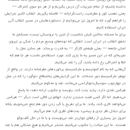
داشته باشیم؛ از تمام تجربیات آن درس بگیریم و از هر دو سوی انحراف —
یعنی تعصب کور و مغرضیت راست‌گرایانه — فاصله بگیریم. انقلاب اکتبر شرایطی
را فراهم آورد که ما امروز نیز می‌توانیم از دستاوردهایش در مسیر انقلاب آتی
ایران استفاده کنیم.
برای ما مسئله، ساختن کیش شخصیت از لنین یا تروتسکی نیست؛ مسئله‌ی ما
تحقق انقلاب در ایران است، انقلابی که توده‌های وسیع مردم را متکی بر نیروی
اصلی جامعه — یعنی طبقه‌ی کارگر — به قدرت برساند. هر سخن، عمل یا
تجربه‌ای که در این مسیر به ما یاری کند، مورد استفاده‌ی ماست؛ هر جا هم که
خطا و انحرافی رخ داده باشد، آن را نقد می‌کنیم.
آن‌هایی که به نام کمونیسم و مارکسیسم، برخوردهای مغرضانه دارند، در واقع از
جوهر مارکسیسم دور شده‌اند. ما این گرایش‌های به‌اصطلاح «نوآور» را که در عمل
در چهارچوب سوسیال‌دموکراسی می‌مانند، نقد و محکوم می‌کنیم.
هرکس نقدی دارد، بیاید بحث کند، بنویسد و مکتوب ارائه دهد؛ ما پاسخ
می‌دهیم. اما اگر کسی قصد شنیدن ندارد، اتهام‌زنی کافی است دیگر — هرکس
می‌خواهد کاری کند، بکند. ما برای تفریح یا گپ زدن دور هم جمع نمی‌شویم، بلکه
برای تبادل نظر جدی و پیشبرد بحث‌های نظری گرد هم می‌آییم.
امروز نیز بسیاری از رفقای جوان‌تر نقد می‌نویسند و با ما در حال گفت‌وگو
هستند. ما این مباحث را مکتوب می‌کنیم، منتشر می‌کنیم و هیچ مشکلی هم با نقد