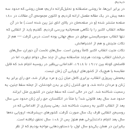
دیدیم.
در برابر این‌ها، ما روشی منصفانه و تحلیل‌گرانه داریم؛ همان روشی که حدود سه
دهه پیش در یک مقاله مفصل ارائه کردیم، و اکنون مجموعه‌ی آن مقالات در ۱۸۰
صفحه منتشر شده (و در صفحه‌مان در بالای اتاق نیز پین شده است.) ما در آن
مقاله، انقلاب اکتبر را با نگاهی همه‌جانبه بررسی کردیم. گفتیم باید از انقلابی که
تنها انقلاب سوسیالیستی موفق در سطح جهانی بوده است، درس گرفت — هم از
نکات مثبتش و هم از اشتباهاتش.
نکات مثبت انقلاب اکتبر کاملاً روشن است. سال‌های نخست آن دوران، سال‌های
درخشان انقلاب بودند؛ هرچند متأسفانه بیش از چند سال دوام نیاورد؛ اما در
فاصله‌ی کوتاه بین ۱۹۱۷ تا ۱۹۱۸، اقداماتی بی‌نظیر در روسیه انجام شد که قابل
مقایسه با هیچ‌یک از کشورهای اروپایی آن زمان نیست.
به‌محض پیروزی انقلاب، برابری کامل میان زن و مرد برقرار شد، حق رأی برابر به
زنان و مردان داده شد، و حق کنترل زنان بر بدن خودشان، از جمله سقط جنین، به
رسمیت شناخته شد. این در حالی است که سقط جنین در کشوری مثل ایرلند
حدود صد سال بعد قانونی شد! یا مثلاً در انگلستان، حق رأی زنان حدود سی سال
بعد از انقلاب اکتبر به رسمیت شناخته شد. یعنی بسیاری از اقداماتی که در
روسیه‌ی انقلابی ظرف یک سال صورت گرفت، کشورهای «پیشرفته» اروپایی ده‌ها
سال بعد انجام دادند(برخی هم هنوز پس از ۱۰۸ سال تحقق نیافته است.
بنابراین در همان یکی‌دو سال اول، با دستاوردهایی مواجه بودیم که از نظر