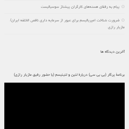
پیام به رفقای هسته‌های کارگران پیشتاز سوسیالیست
ضرورت شناخت امپریالیسم برای عبور از سرمایه داری ناقص الخلقه ایران/
مازیار رازی
آخرین دیدگاه ها
برنامۀ پرگار (بی بی سی) دربارۀ لنین و لنینیسم (با حضور رفیق مازیار رازی)