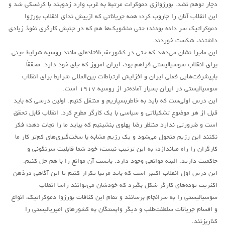
دچار توهم نشد. بورژوازی دموکرات مرتبط به غرب وارد زدوبند با کرنسکی شد و
این انقلاب آنان را جاروب کرد؛ همه جریاناتی که ازپیش ندای انقلاب بورژوا
دموکراتیک سر داده بودند؛ حتی منشویک‌ها هم که در جنبش کارگری نفوذ زیادی
داشتند، شکست خوردند.
این ماجرا نشان می‌دهد که حتی در کشورعقب‌افتاده‌ای مانند روسیه ‌شرایط عینی
برای انقلاب سوسیالیستی فراهم بود، ایران امروز که جای خود دارد. محققاً
باپیشرفت‌هایی فعلی ایران و افزایش ارتباطات بین‌المللی شرایط برای انقلاب
سوسیالیستی در ایران بسیار آماده‌تر از روسیه ۱۹۱۷ است.
این درس اولی‌ست که باید به خاطربسپاریم و منتقل کنیم. اولین درسی که باید
قبل از هر موضوع تشکیلاتی و سیاسی با یک کارگر مطرح کرد. انقلاب قابل تحقق
است و ضرورتی ندارد منتظر رضا پهلوی بنشینیم که بیاید ما را نجات دهد؛ فکر
نکنند این رژیم متحول می‌شود و یک رژیم مشابه با سخت‌گیری‌های کم‌تر کار ما
کارگران را راه میاندازد؛ به این ترتیب نیست؛ خود شما قابلیت سرنگونی و
حاکمیت دارید. البته موانعی وجود دارد. بایست آن موانع را با هم حل کنیم.
این درس اول انقلاب اکتبر است که باید مرتبا تکرار کنیم تا این آگاهی درذهن
اکثریت توده‌های کارگر شکل بگیرد که خودشان می‌‌توانند راسا انقلاب
سوسیالیستی را به سرانجام برسانند و تمام این کثافات بورژوا دموکراتیک، انواع
و اقسام جریانات سلطنت‌طلب و دیگر وابستگان به کشورهای امپریالیستی را
کناربزنند.