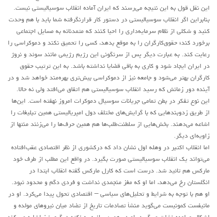
حاکمیت
این نقل قول به این نتیجه می‌رسند که ایران آماده انقلاب سوسیالیستی نیست.
اصلاح طلبان
بنابراین اگر انقلاب سوسیالیستی در دستور کار قرارنگرفته شما باید با هم وحدت
کنید و شکلی از نظام سرمایه‌داری را احیا کنند که متمدنانه به مسایل اجتماعی
ایران و غرب
برخورد کند؛ حقوق‌کارگران را به موقع بدهد، کسی را تحمیق نکند و دموکراسی را
اصول
رعایت کند. به عبارت دیگر پس از سرنگونی این رژیم رژیمی مانند سوئد و نروژ
در ایران ایجاد شود و کاری به باقی قضایا نداشته باشد. به این ترتیب حقوق
حزب پیشتاز
کارگران بهتر می‌شود و جامعه نیز از دموکراسی بیش‌تری بهره‌مند خواهد شد و در
برنامه انقلابی
آینده دور زمانش که رسید انقلاب سوسیالیستی هم اتفاق می‌افتد ولی نه حالا.
انقلاب کارگری
این نوع تفکر در بطن تمامی جریانات سوسیال دموکرات امروز نهفته است. این‌ها
از طریق زد‌و‌بندهایی که با گرایش‌های مختلف دول امپریالیستی همین تبلیغات را
سوسیالیسم
اشاعه می‌دهند. بخش‌هایی از سلطنت‌طلب‌ها هم همین حرف‌ها را می‌زنند منتها از
امپریالیسم
زاویه‌ای دیگر.
اما انقلاب اکتبر در وهله اول نشان داد که درکشوری از نظر اقتصادی عقب‌افتاده
اتحاد مارکسیست ها
می‌تواند یک انقلاب سوسیالیستی صورت بگیرد. در واقع این مطلب از طرف خود
انترناسیونالیسم
مارکس هم تائید شد. درست است که کارل مارکس گفته انقلاب ابتدا در
خانه
انگلستان رخ می‌دهد، اما او که مغز منجمدی نداشت و فردی دگم و محدود نبود.
او هم با توجه به شرایط و تحلیل‌های سیاسی – اقتصادی تحول پیدا می‌کرد. او در
English
مانیفست کمونیست می‌گوید منشأ تصادمات تاریخ از تضاد میان نیروهای مولده و
هسته کارگران پيشتاز سوسياليست (خوزستان)