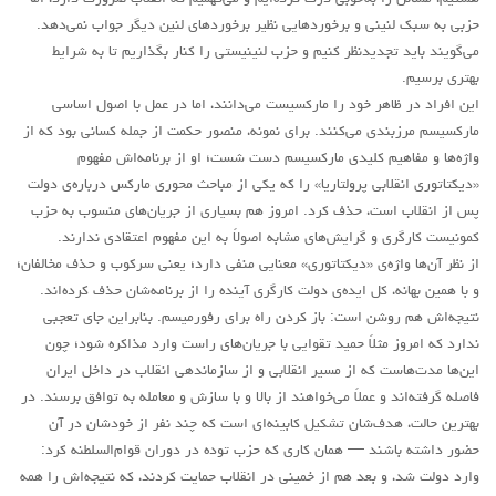
حزبی به سبک لنینی و برخوردهایی نظیر برخوردهای لنین دیگر جواب نمی‌دهد.
می‌گویند باید تجدیدنظر کنیم و حزب لنینیستی را کنار بگذاریم تا به شرایط
بهتری برسیم.
این افراد در ظاهر خود را مارکسیست می‌دانند، اما در عمل با اصول اساسی
مارکسیسم مرزبندی می‌کنند. برای نمونه، منصور حکمت از جمله کسانی بود که از
واژه‌ها و مفاهیم کلیدی مارکسیسم دست شست؛ او از برنامه‌اش مفهوم
«دیکتاتوری انقلابی پرولتاریا» را که یکی از مباحث محوری مارکس درباره‌ی دولت
پس از انقلاب است، حذف کرد. امروز هم بسیاری از جریان‌های منسوب به حزب
کمونیست کارگری و گرایش‌های مشابه اصولاً به این مفهوم اعتقادی ندارند.
از نظر آن‌ها واژه‌ی «دیکتاتوری» معنایی منفی دارد؛ یعنی سرکوب و حذف مخالفان؛
و با همین بهانه، کل ایده‌ی دولت کارگری آینده را از برنامه‌شان حذف کرده‌اند.
نتیجه‌اش هم روشن است: باز کردن راه برای رفورمیسم. بنابراین جای تعجبی
ندارد که امروز مثلاً حمید تقوایی با جریان‌های راست وارد مذاکره شود؛ چون
این‌ها مدت‌هاست که از مسیر انقلابی و از سازماندهی انقلاب در داخل ایران
فاصله گرفته‌اند و عملاً می‌خواهند از بالا و با سازش و معامله به توافق برسند. در
بهترین حالت، هدف‌شان تشکیل کابینه‌ای است که چند نفر از خودشان در آن
حضور داشته باشند — همان کاری که حزب توده در دوران قوام‌السلطنه کرد:
وارد دولت شد، و بعد هم از خمینی در انقلاب حمایت کردند، که نتیجه‌اش را همه