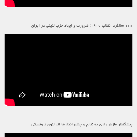
۱۰۰ سالگرد انقلاب ۱۹۱۷: ضرورت و ایجاد حزب لنینی در ایران
پیشگفتار مازیار رازی به نتایج و چشم اندازها اثر لئون تروتسکی