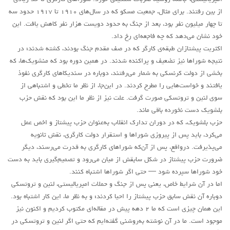
از بین رفتند. برای مثال، جمعیت مسکو که در سال‌های ۱۹۱۰ تا ۱۹۱۷ حدود سه
تا چهار میلیون نفر بود، بعد از جنگ به حدود دویست هزار نفر کاهش یافت. این
خود نشان می‌دهد که چه فاجعه‌ای رخ داد.
اکثریت پیشتازان طبقه‌ی کارگر که در صف مقدم جنگ بودند، کشته شدند؛ در
نتیجه شوراها نیز تضعیف و پراکنده شدند. در همین دوره بود که منشویک‌ها، که
بخشی از دولت کرنسکی به شمار می‌رفتند، دوباره در سندیکاهای کارگری نفوذ
یافتند و خواست‌هایی را مطرح کردند. در این‌جا، از نظر ما تخطی و اشتباهی از
سوی لنین و تروتسکی صورت گرفت. علت نیز از نظر ما این بود که نقش حزب
بلشویک دست نخورده باقی ماند.
حزب بلشویک، که در دوران تدارک انقلاب به‌عنوان حزب پیشتاز و اخص عمل
می‌کرد، باید پس از پیروزی شوراها و استقرار دولت کارگری، نقش ثانویه
می‌پذیرفت. درواقع، پس از آن‌که شوراهای کارگری به قدرت می‌رسند، دیگر
ضرورت حزب پیشتاز در شکل سابقش از میان می‌رود و تصمیم‌گیری باید به دست
خود شوراها سپرده شود — حتی اگر شوراها اشتباه کنند.
اما در آن شرایط خاص، یعنی پس از جنگ و حملات امپریالیستی، لنین و تروتسکی
دوباره آن نقش سابق حزب پیشتاز را احیا کردند؛ و به نظر ما، این کار اشتباه بود.
این همان چیزی است که ما ۲ دهه پیش در مقاله‌ای مکتوب کردیم و اکنون نیز
موجود است. ما در آن نوشته به‌روشنی گفته‌ایم که حتی اگر لنین و تروتسکی در