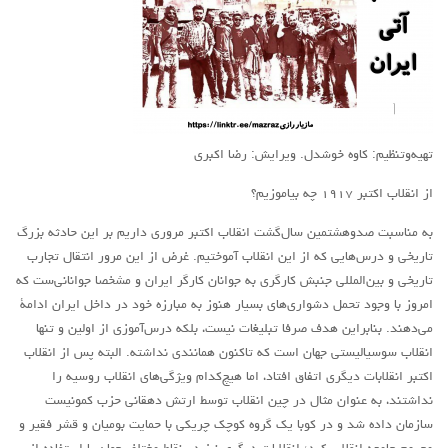
آمریکای لاتین
بحث
زنان
کارگران
تهیه‌وتنظیم: کاوه خوشدل. ویرایش: رضا اکبری
اقتصادی
از انقلاب اکتبر ۱۹۱۷ چه‌ بیاموزیم؟
ادبی
به مناسبت صدوهشتمین سال‌گشت انقلاب اکتبر مروری داریم بر این حادثه بزرگ
سیاسی
تاریخی و درس‌هایی که از این انقلاب آموختیم. غرض از این مرور انتقال تجارب
نقد سیاسی
تاریخی و بین‌المللی جنبش کارگری به جوانان کارگر ایران و مشخصا جوانانی‌ست که
فلسفی
امروز با وجود تحمل دشواری‌های بسیار هنوز به مبارزه خود در داخل ایران ادامۀ
می‌دهند. بنابراین هدف صرفا تبلیغات نیست، بلکه درس‌آموزی از اولین و تنها
مباحثات
انقلاب سوسیالیستی جهان است که تاکنون همانندی نداشته. البته پس از انقلاب
تئوری
اکتبر انقلابات دیگری اتفاق افتاد، اما هیچ‌کدام ویژگی‌های انقلاب روسیه را
نداشتند، به عنوان مثال در چین انقلاب توسط ارتش دهقانی حزب کمونیست
نقد
سازمان داده شد و در کوبا یک گروه کوچک چریکی با حمایت بومیان و‌ قشر فقیر و
کومله