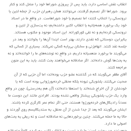
انقلاب نقش اساسی دارد، باید پس از پیروزی شوراها خود را منحل کند و کنار
برود. شوراها اگر تصمیم گرفتند، می‌توانند همان رهبران حزب، از جمله لنین یا
تروتسکی را انتخاب کنند؛ اما تصمیم با خود شوراهاست. در واقع ما در اسناد
خود یک برخورد همه‌جانبه با انقلاب اکتبر داشته‌ایم؛ نه بت‌سازی از لنین و
تروتسکی کرده‌ایم و نه نفی کورکورانه. این اسناد موجود و مکتوب هستاند.
بنابراین، دوستانی که نقدی دارند، بهتر است ابتدا آن‌ها را بخوانند و بعد در
جلسه نقد کنند. اتهام‌زنی و سخنان بی‌پایه کمکی نمی‌کند. بسیاری از کسانی که
می‌گویند ما برخورد متعصبانه داریم، در واقع نه نوشته‌های ما را خوانده‌اند و نه
به بحث‌ها گوش داده‌اند. اگر صادقانه می‌خواهند بحث کنند، باید به این متون
مراجعه کنند.
آقای مظفر می‌گویند که در گذشته عضو حزب بوده‌اند؛ اما آن حزبی که از آن
صحبت می‌کنند، بلشویکی نبوده بلکه محفلی خرده‌بورژوایی بوده است که یا
خودشان از آن اخراج شده‌اند یا استعفا داده‌اند؛ (آن هم به‌درستی)، چون در واقع
وارد یک حزب بلشویکی پیشتاز واقعی نشده بودند. افرادی مانند این دوست ما
عمدتاً رادیکال‌های خرده‌بورژوا هستند، حتی اگر تمام عمر کارگری کرده باشند.
ایشان می‌گویند که بعد از جدا شدن از آن محفل، به سندیکالیسم روی آوردند و
حالا به ما حمله می‌کنند. چنین برخوردهایی نه صادقانه است و نه ربطی به بحث‌های
اصولی ما دارد.
جمع‌بندی من روشن است: ما باید نسبت به انقلاب اکتبر رویکردی کاملاً منصفانه