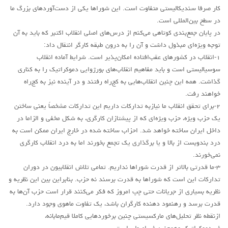
کار صرفا سندیکالیستی متفاوت است. این شوراها یکی از دست‌آوردهای بزرگ ما
در سطح بین‌المللی است.
در پایان جمع‌بندی کوتاهی می‌کنم از درس‌های اصلی انقلاب اکتبر که باید به آن
توجه ویژه‌ای مبذول داشت و آن را به درون طبقه کارگر انتقال داد:
۱-انقلاب در کشورهای عقب‌افتاده امکان‌پذیر است. شرایط آماده انقلاب
سوسیالیستی است و باید مفاهیم انقلاب‌های بورژوایی دموکراتیک را به کناری
گذاشت. همه این چنین انقلاب‌هایی به کج‌راه رفتند و در آینده نیز به کج‌راه
خواهند رفت.
۲-برای تحقق انقلاب ما نیازبه تدارکات داریم این تدارکات مشخصاً یعنی ساختن
یک حزب ویژه، حزب ویژه‌ای که از پیشتازان کارگری، به شکل مخفی و الزاما در
داخل ایران ساخته خواهد شد. احزاب ساخته شده در خارج ایران ممکن است به
درد بندوبست از بالا و یا برگذاری یک تجمع بخورند اما به درد انقلاب کارگری
نمی‌خورند.
۳-ما قدرتی بالاتر از قدرت شوراها نداریم. تمامی تلاش انقلابیون در دوران
تدارکات این است که شوراها به قدرت برسند نه حزب. بنابراین بین این نظریه و
نظریه بسیاری از جریانات حتی چپ امروز که فکر می‌کنند قرار است حزب آن‌ها به
قدرت برسد و رهنمود دهنده کارگران باشد، یک تفاوت ماهوی وجود دارد.
ازنقطه نظر تحلیل‌های مارکسیستی چنین برخوردهایی کاملا قیم‌‌مابانه،