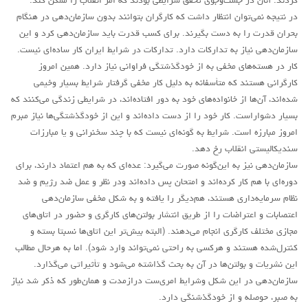
کردند. آنان در جست‌وجوی تحقق شرایطی بودند که امر انقلاب را ممکن کند.
در نتیجه نمی‌توان انتظار داشت که کارگران بتوانند بدون سازمان‌دهی در هنگام
بحران قدرت را به دست بگیرند. برای کسب قدرت باید سازمان‌دهی کرد و این
سازمان‌دهی نیاز به تدارکات دارد. تدارکات در شرایط ایران کار ساده‌ای نیست.
کار در هسته‌های مخفی به از خود‌گذشتگی فراوانی نیاز دارد. همین امروز
کارگرانی هستند که متأسفانه به دلیل کار مخفی گرفتار شرایط بسیار وخیمی
شده‌اند، آن‌ها از خانواده‌های خود به دور افتاده‌اند، در شرایطی زندگی می‌کنند که
بسیار دشواراست. کار خود را از دست داده‌اند و این از خودگذشتگی‌ها نیاز مبرم
امروز مبارزه است. شرایط به گونه‌ای نیست که با چند سخنرانی و یا مبارزات
سندیکالیستی انقلاب رخ ‌دهد.
سازمان‌دهی نیز به این‌گونه صورت می‌گیرد: عده‌ای که به هم اعتماد دارند، برای
دوره‌ای با هم کار کرده‌اند و امتحان پس داده‌اند ودر نظر و عمل ضد رژیم و ضد
نظام سرمایه‌داری هستند، هم‌دیگر را یافته و به شکل مخفی سازمان‌دهی
اعتصابات و اعتراضات را از طریق انتشار بولتن‌های کارگری و حضور در اتاق‌های
مجازی مختلف کارگری انجام می‌دهند. (البته بیش‌تر این اتاق‌ها نسبتا بسته و
کنترل‌شده هستند و هرکسی به راحتی نمی‌تواند وارد شود). اما به هرحال مطالب
این نشریات و بولتن‌ها در آن به بحث گذاشته می‌شود و تأثیراتی می‌گذارد.
سازمان‌دهی در این شکل وشرایط امری‌ست درازمدت و همان‌طور که ذکر شد نیاز
به صبر، حوصله و از خودگذشنگی دارد.