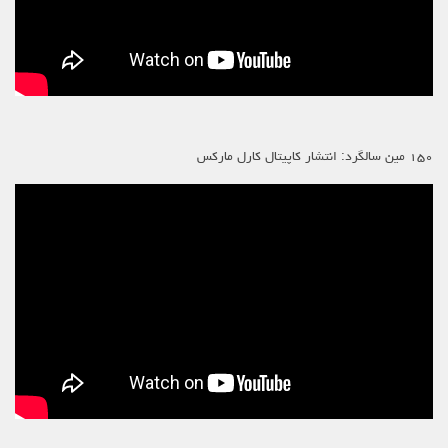
۱۵۰ مین سالگرد: انتشار کاپیتال کارل مارکس