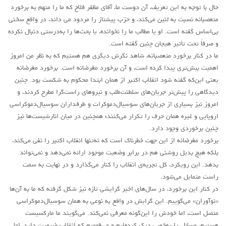
حال با توجه به این تعریف، آن دوست ما، آقای مظفر فلاح که ما را متهم به برخورد
متعصبانه نسبت به لنین می‌کند، و حزب پیشتاز را مردود می داند، در واقع سخنی
بی‌اساس گفته است. او یا مطالب ما را نخوانده، یا بحث‌ها را به‌درستی دنبال نکرده
و صرفاً تحت تأثیر هیجان چنین گفته است.
ما در کنار برخورد متعصبانه، شاهد نگرش دیگری هم هستیم که به نظر من امروز
اهمیت بیش‌تری پیدا کرده است، و آن برخورد مغرضانه است. برخورد مغرضانه
یعنی این‌که گفته شود انقلاب اکتبر از همان ابتدا محکوم به شکست بود. چنین
دیدگاهی را پیش‌تر جریان‌های سلطنت‌طلب و نیروهای راست‌گرا مطرح کردند، و
امروز نیز بسیاری از جریان‌های سوسیال‌دموکرات و طرفداران سوسیال‌دموکراسی
اروپایی و غیره همان حرف را تکرار می‌کنند؛ همچنین در میان انارشیست‌ها نیز
چنین برخوردی وجود دارد.
برخورد مغرضانه از این جهت خطرناک است که نه‌تنها انقلاب اکتبر را نفی می‌کند،
بلکه هیچ بدیل روشنی هم در برابر وضعیت موجود ارائه نمی‌دهد و نمی‌تواند
بدهد. این رویکرد، کل تجربه‌ی انقلاب را کنار می‌گذارد و در نهایت به سمت
راست متمایل می‌شود.
در کنار این برخورد، در سال‌های اخیر گرایشی تازه نیز شکل گرفته که ما به آن‌ها
«نوآوران» می‌گوییم. این گرایش در واقع به نوعی به همان سوسیال‌دموکراسی
متصل است، اما خودش را این‌گونه معرفی نمی‌کند. می‌گویند ما مارکسیست
هستیم، مسائل را به‌خوبی درک کرده‌ایم و می‌فهمیم که انقلاب ضرورت دارد، اما