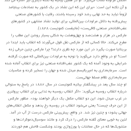
اشکال مراوده نشات می‌گیرد. او در همین بیانیه به نکته دیگری نیز اشاره می کند
و آن نکته این است: «برای این که این تضاد در یک کشور به تصادمات بینجامد
لزوماً نباید به حد نهایی رشد خود رسیده باشند، رقابت با کشورهای صنعتی
پیش‌رفته به دلائل مراودات بین‌المللی، برای تولید تضاد مشابهی در کشورهای
عقب‌افتاده‌تر صنعتی کافی‌ست» (مانیفست کمونیست ۱۸۴۸).
مارکس در هزار و هشت‌صد و چهل‌و‌هشت به شکلی بسیار روشن این مطلب را
مطرح می‌کند. حالا کسانی که از مارکس نقل قول می‌آورند که انقلاب باید ابتدا در
بریتانیا صورت بگیرد در این مورد چه نظری دارند؟ چرا مارکس چنین حرفی زده
است؟ او در واقع دارد می‌گوید با توجه به مراودات بین‌المللی که صورت گرفته،
شرایطی به وجود آمده که یک کشور عقب‌افتاده صنعتی نیز برای انقلاب آماده شده
است. سرمایه‌داری به امپریالیسم مبدل شده و جهان را تسخیر کرده و مناسبات
سرمایه‌داری نظام مسلط جهانی‌ست.
او چند سال بعد در پیشگفتار بیانیه کمونیست در سال ۱۸۸۲ در پاسخ به سئوالی
درباره انقلاب روسیه می‌گوید: «اگر انقلاب روسیه به ندایی برای انقلاب پرولتری
در غرب مبدل شود، این دو انقلاب مکمل یک دیگر خواهند بود». منظور مارکس
از این حرف چیست؟ یعنی می‌شود انقلاب در روسیه رخ بدهد و مکمل انقلاب‌های
جهانی بشود؛ و چنین نیز شد. در واقع، پیش‌بینی مارکس درست از آب در آمد.
لنین به خوبی معنای گفته مارکس را درک کرد و مانند سوسیال‌دموکرات‌ها و
منشویک‌ها که در حال مماشات با بورژوازی بودند وشکست فاحش هم خوردند