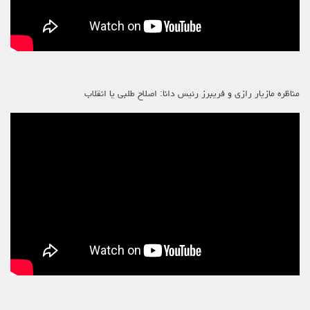
مناظره مازیار رازی و فریبرز رئیس دانا: اصلاح طلبی یا انقلاب