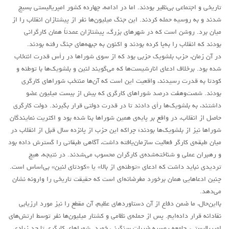
تاریخی و اجتماعی بی‌نظیر بودند. اما در ادامه، چهارده کشور امپریالیستی بسیج
شدند و به روسیه حمله کردند. این جنگ‌ میلیون‌ها نفر از پیشتازان انقلاب را از
میان برد. روشن است که در شهرهای بزرگ، پیشتازان عمدتاً همان کارگرانی
بودند که انقلاب را به‌پا کرده بودند و اکنون به جبهه‌های جنگ رفته بودند.
در آن زمان، حزب بلشویک حزبی بود که از سوی شوراها در رأس قدرت انتخاب
شده بود. برخلاف ادعای انارشیست‌ها که می‌گویند لنین و بلشویک‌ها با توطئه و
کودتا به قدرت رسیدند، واقعیت این است که آن‌ها منتخب شوراهای کارگری
بودند. شصت‌وهفت درصد شوراهای کارگری که بیش از بیست میلیون عضو
داشتند، به بلشویک‌ها رأی دادند تا در قدرت دولتی قرار بگیرند. دولت کارگری
حاصل از انقلاب، در واقع بر پایه‌ی همین شوراها بنا شده بود و اکثریت نمایندگان
شوراها نیز از بلشویک‌ها بودند؛ چراکه این حزب از پانزده سال قبل از انقلاب در
میان طبقه‌ی کارگر فعالیت سازمان‌یافته داشت، آگاهی طبقاتی را گسترش داده بود
و رهبران عملی و شناخته‌شده‌ی کارگران محسوب می‌شدند. در نتیجه، هیچ
تردیدی نباید داشت که ادعای «توطئه‌ی از بالا» یا «کودتای لنین» بی‌اساس است.
چنین ادعاهایی همان برخورد مغرضانه‌ای است که حقیقت تاریخی را وارونه نشان
می‌دهد.
بااین‌حال، ما ضمن دفاع از آن دستاوردهای عظیم، آن مقطع را نیز مورد ارزیابی
نقادانه قرار داده‌ایم. پس از حمله‌ی نظامی و کشتار میلیون‌ها نفر توسط ارتش‌های
امپریالیستی، جامعه روسیه ضربات سنگینی خورد. شوراهای کارگری تا حد زیادی