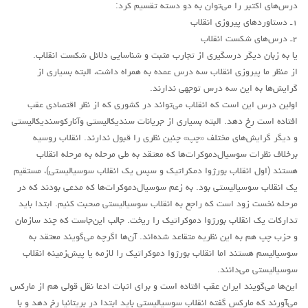
لنینیسم
درس‌های اکتبر را می‌توان به دو دسته تقسیم کرد:
۱ـ دستاوردهای پیروزی انقلاب
تروتسکیسم
۲ـ درس‌های شکست انقلاب
استالینیسم
یا به زبان دیگر درسگیری از تجارب مثبت و شناسایی دلائل شکست انقلاب.
از منظر ما پیروزی انقلاب سه درس عمده به همراه داشت، البته بسیاری از
آنارکو سندیکالیسم
گرایش‌ها به این سه درس توجهی ندارند.
آموزش مارکسیستی
اولین درس این است که انقلاب می‌تواند در کشوری که از نظر اقتصادی عقب
اجتماعی
افتاده است رخ دهد. البته بسیاری از جریانات سندیکالیستی وآنارکوسندیکالیستی
و دیگر گرایش‌های مختلف «چپ» چنین نظری را قبول ندارند. انقلاب روسیه
کمیته اقدام کارگری
برخلاف نظرات سوسیال‌دموکرات‌ها که معتقد به طی مرحله به مرحله انقلاب
جوانان
هستند (اول انقلاب بورژوا دمکراتیک و سپس یک انقلاب سوسیالیستی)، مستقیم
یک انقلاب سوسیالیستی بود. به زعم سوسیال‌دموکرات‌ها که مدعی بودند که در
زنان
مرحله نخست زود است که راجع به انقلاب سوسیالیستی صحبت کنیم. ابتدا باید
ملیت ها
تدارکات یک انقلاب بورژوا دموکراتیک را ریخت. جالب این‌جاست که چند سازمان
تاریخی
و حزب چپ هم به این نظریه متقاعد شده‌اند. آن‌ها اگرچه می‌گویند معتقد به
سوسیالیسم هستند اما انقلاب بورژوا دموکراتیک را لازمه یا پیش‌زمینه انقلاب
شبکه همبستگی کارگری
سوسیالیستی می‌دانند.
تحلیل
این‌ها می‌گویند ایران عقب افتاده است و برای اثبات ادعا نقل قولی هم از مارکس
می‌آورند که مارکس گفته انقلاب سوسیالیستی باید ابتدا در بریتانیا رخ دهد و با