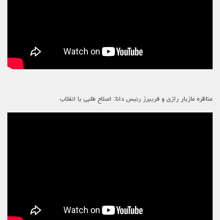
مناظره مازیار رازی و فریبرز رئیس دانا: اصلاح طلبی یا انقلاب