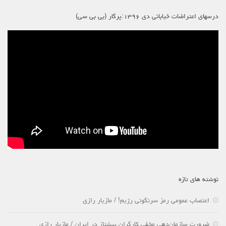
درسهای اعتراضات خیابانی دی ۱۳۹۶:پرگار (بی بی سی)
نوشته های تازه
اعتصاب عمومی رمز سرنگونی رژیم! / مازیار رازی
ضرورت سازمان‌دهی مخفی کارگران پیشتاز در ایران / مازیار رازی