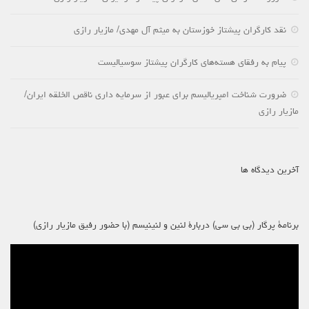
نقد کارگران پیشتاز خوزستان به میثم آل مهدی/ مازیار رازی
پیام به رفقای هسته‌های کارگران پیشتاز سوسیالیست
ضرورت شناخت امپریالیسم برای عبور از سرمایه داری ناقص الخلقه ایران/
مازیار رازی
آخرین دیدگاه ها
برنامۀ پرگار (بی بی سی) دربارۀ لنین و لنینیسم (با حضور رفیق مازیار رازی)