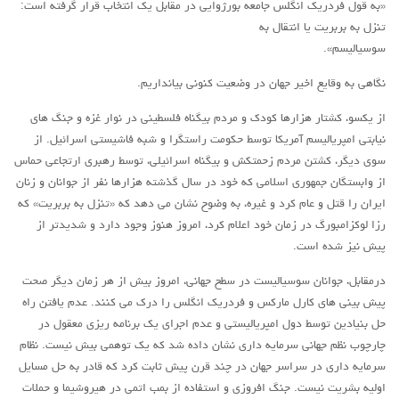
«به قول فردریک انگلس جامعه بورژوایی در مقابل یک انتخاب قرار گرفته است:
روشنفکران مارکسیست
تنزل به بربریت یا انتقال به
سوسیالیسم».
فعالان کارگری
حزب کمونیست کارگری
نگاهی به وقایع اخیر جهان در وضعیت کنونی بیانداریم.
راه کارگر
از یکسو، کشتار هزارها کودک و مردم بیگناه فلسطینی در نوار غزه و جنگ های
نیابتی امپریالیسم آمریکا توسط حکومت راستگرا و شبه فاشیستی اسرائیل. از
حزب کمونیست ایران
سوی دیگر، کشتن مردم زحمتکش و بیگناه اسرائیلی، توسط رهبری ارتجاعی حماس
کومله
از وابستگان جمهوری اسلامی که خود در سال گذشته هزارها نفر از جوانان و زنان
اقلیت
ایران را قتل و عام کرد و غیره، به وضوح نشان می دهد که «تنزل به بربریت» که
رزا لوکزامبورگ در زمان خود اعلام کرد، امروز هنوز وجود دارد و شدیدتر از
اتحاد سوسیالیستی کارگری
پیش نیز شده است.
مائوئیست ها – سربداران
درمقابل، جوانان سوسیالیست در سطح جهانی، امروز بیش از هر زمان دیگر صحت
IMT گرایش بین المللی مارکسیستی
پیش بینی های کارل مارکس و فردریک انگلس را درک می کنند. عدم یافتن راه
SWP حزب کارگر سوسیالیست
حل بنیادین توسط دول امپریالیستی و عدم اجرای یک برنامه ریزی معقول در
چارچوب نظم جهانی سرمایه داری نشان داده شد که یک توهمی بیش نیست. نظام
آنارشیست ها
سرمایه داری در سراسر جهان در چند قرن پیش ثابت کرد که قادر به حل مسایل
مارکسیسم
اولیه بشریت نیست. جنگ افروزی و استفاده از بمب اتمی در هیروشیما و حملات