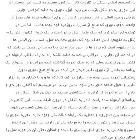
حاکمیت
مارکسیسم انقلابی متکی بر نظریات کارل مارکس، معتقد به کسب تئوری‌ست. اما
این تئوری به دو شکل بازتاب می یابد. اوّل، تئوری به مثابه آموختن تجارب
اصلاح طلبان
تاریخی و بین المللی و قابل دسترس کردن آن برای استفاده توده های مبارز در
ایران و غرب
جامعه. دوّم، تئوری که منتج از مبارزات روزمره خود توده هاست. انگلس در
نوشته ای اعلام کرد که «یک مثقال عمل برابر است با یک خروار کتابهای تئوریک»
اصول
(نقل به مفهوم). لنین معتقد بود که تئوری «چکیده عمل» است. این قیاس ها
حزب پیشتاز
بدان مفهوم است که توده ها در حین مبارزه تدریجا به تجاربی دست می‌یابند که
برنامه انقلابی
در ادامه، آن تجارب را درقالب برنامه به مثابه نقشه راه تدارک انقلاب فرموله می
کنند. بدین ترتیب، عملی که به محک تجربه گذاشته شده سرانجام در محتوای یک
انقلاب کارگری
برنامه به بخشی از تئوری تغییر مبدل می گردد.در واقع هیچ تئوری بدون
سوسیالیسم
پشتیبانی تجربه عملی توده های مبارز در کف کارخانه ها و و یا خیابان ها به ابزار
تغییر و تحول جامعه منجر نمی شود. بدین ترتیب در می‌یابیم که آگاهی تجریدی و
امپریالیسم
خارج از حوزه تجربه کارگران و زحمتکشان، هرچند در بهترین شکل ممکن در
اتحاد مارکسیست ها
برنامه‌‌ای فرموله شده باشد، قادر به انتقال در درون طبقه نیست. این آگاهی در
انترناسیونالیسم
حین مبارزات روزمره و بعنوان نتایج حاصله از آن مبارزات عملی کسب می شود.
در نتیجه، بین «تئوری» و «عمل» یک رابطه دیالکتیکی وجود دارد. تجربه تئوری را
خانه
صیقل می دهد و تئوری تجربه را به مرحله عالی‌تری ارتقا می دهد. این ارتباط
English
کنش و واکنش به تئوری غنای بیشتری بخشیده و امکان تحقق آن در حوزه عمل را
امکان پذیرتر می کند.
هسته کارگران پيشتاز سوسياليست (خوزستان)