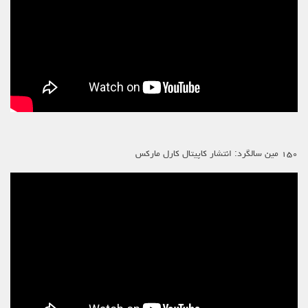
۱۵۰ مین سالگرد: انتشار کاپیتال کارل مارکس