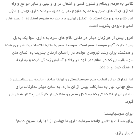
لنینیسم
نظامی به مردم ویتنام و قشون کشی و اشغال عراق و لیبی و سایر جوامع و راه
اندازی جنگ های نیابتی، همه به مفهوم بحران عمیق سرمایه داری جهانی و تنزل
تروتسکیسم
این نظام به بربریت است. در تحلیل نهایی، بربریت به مفهوم استفاده از بمب های
استالینیسم
اتمی و نابودی بشریت است.
آنارکو سندیکالیسم
امروز بیش از هر زمان دیگر در مقابل نظام های سرمایه داری، تنها یک بدیل
آموزش مارکسیستی
وجود دارد، آنهم سوسیالیسم است. سوسیالیسم به مثابه اقتصاد برنامه ریزی شده
و هدفمند برای رشد نیروهای مولده، در راستای ارتقای بشریت به انسان های
اجتماعی
سوسیالیستی که در تمام عمر خود در رفاه و آسایش زندگی کرده و به ارتقا
کمیته اقدام کارگری
فرهنگ خود بپردازند.
جوانان
اما، تدارک برای انقلاب های سوسیالیستی و نهایتاً ساختن جامعه سوسیالیستی در
زنان
سطح جهانی، نیاز به تدارکات پیش از آن دارد. به سخن دیگر تدارکات برای
ساختن ابزار تشکیلاتی که به شکل مخفی و متشکل از کارگران پیشتاز شکل می
ملیت ها
گیرد.
تاریخی
جوان سوسیالیست:
شبکه همبستگی کارگری
برای شناخت و تغییر جامعه سرمایه داری ما جوانان از کجا باید شروع کنیم؟
تحلیل
مازیار رازی: