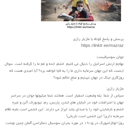
آمریکای لاتین
بحث
زنان
کارگران
پرسش و پاسخ کوتاه با مازیار رازی
https://linktr.ee/mazraz
اقتصادی
جوان سوسیالیست:
ادبی
تهاجم ارتش اسرائیل را دنبال می کنیم. خشم، انده و غم ما را گرفته است. سوال
سیاسی
اینست که این جهان سرمایه داری ما را به کجا خواهد برد؟ آیا امیدی هست که
نقد سیاسی
روزگاری جنگ در جهان نبینیم و صلح حاکم شود؟
فلسفی
مازیار رازی:
مباحثات
سپاس از شما. بله وضعیت اسفبار است. همانند شما میلیونها جوان در سراسر
جهان با اعتراضات خود در خیابان های لندن، پاریس، رم، نیویورک، آتن و غیره
تئوری
خشم و نارضایتی خود را با صدای بلند ابراز می دارند. این خشمی است علیه نظام
سرمایه داری! این خشمی است تاریخی!
نقد
روزا لوکزامبورگ در ۱۹۱۵ در مورد بحران سوسیال دمکراسی آلمان چنین نوشت:
کومله