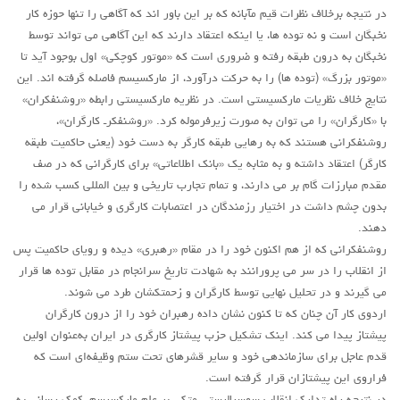
در نتیجه برخلاف نظرات قیم مآبانه که بر این باور اند که آگاهی را تنها حوزه کار
نخبگان است و نه توده ها، یا اینکه اعتقاد دارند که این آگاهی می تواند توسط
نخبگان به درون طبقه رفته و ضروری است که «موتور کوچکی» اول بوجود آید تا
«موتور بزرگ» (توده ها) را به حرکت درآورد، از مارکسیسم فاصله گرفته اند. این
نتایج خلاف نظریات مارکسیستی است. در نظریه مارکسیستی رابطه «روشنفکران»
با «کارگران» را می توان به صورت زیرفرموله کرد. «روشنفکر‌ـ ‌کارگران»،‌
روشنفکرانی هستند که به رهایی طبقه کارگر به دست خود (یعنی حاکمیت طبقه
کارگر) اعتقاد داشته و به مثابه یک «بانک اطلاعاتی» برای کارگرانی که در صف
مقدم مبارزات گام بر می دارند، و تمام تجارب تاریخی و بین المللی کسب شده را
بدون چشم داشت در اختیار رزمندگان در اعتصابات کارگری و خیابانی قرار می
دهند.
روشنفکرانی که از هم اکنون خود را در مقام «رهبری» دیده و رویای حاکمیت پس
از انقلاب را در سر می پرورانند به شهادت تاریخ سرانجام در مقابل توده ها قرار
می گیرند و در تحلیل نهایی توسط کارگران و زحمتکشان طرد می شوند.
اردوی کار آن چنان که تا کنون نشان داده رهبران خود را از درون کارگران
پیشتاز پیدا می کند. اینک تشکیل حزب پیشتاز کارگری در ایران به‌عنوان اولین
قدم عاجل برای سازماندهی خود و سایر قشرهای تحت ستم وظیفه‌ای است که
فراروی این پیشتازان قرار گرفته است.