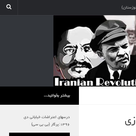
وزستان)
بیشتر بخوانید...
درسهای اعتراضات خیابانی دی
زی
۱۳۹۶:پرگار (بی بی سی)