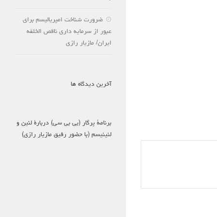
ضرورت شناخت امپریالیسم برای
عبور از سرمایه داری ناقص الخلقه
ایران/ مازیار رازی
آخرین دیدگاه ها
برنامۀ پرگار (بی بی سی) دربارۀ لنین و
لنینیسم (با حضور رفیق مازیار رازی)