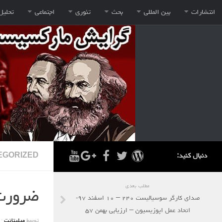
انتشارات
بین المللی
بحث
تئوری
اجتماعی
تحلیل
دنبال کنید:
EGORIZED
مطلب بعدی
ضرورت 
صدای کارگر سوسیالیست ۲۴۰ – ۱۰ اسفند ۹۷-
اتحاد عمل اپوزیسیون – ارزیابی بهمن ۵۷
توسط
میلیتانت
·