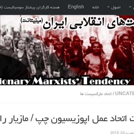
اصول
خانه
English
هسته کارگران پيشتاز سوسياليست (خ
UNCAT
/
اتحاد مارکسیست ها
اتحاد عمل اپوزیسیون چپ / مازیار را
فوریه 24, 2019