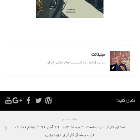
روشنفکران مارکسیست
فعالان کارگری
حزب کمونیست کارگری
راه کارگر
حزب کمونیست ایران
میلیتانت
کومله
سایت گرایش مارکسیست های انقلابی ایران
اقلیت
اتحاد سوسیالیستی کارگری
مائوئیست ها – سربداران
دنبال کنید:
IMT گرایش بین المللی مارکسیستی
SWP حزب کارگر سوسیالیست
مطلب بعدی
آنارشیست ها
صدای کارگر سوسیالست – برنامه ۱۷۲ -۱۹ آبان ۹۶ – موانع تدارک
مارکسیسم
حزب پیشتاز کارگری +ویدیویی