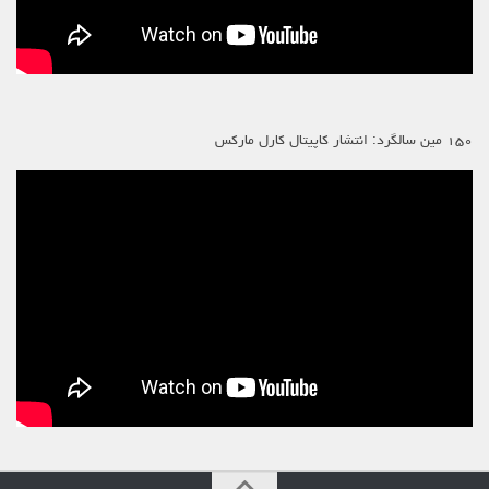
۱۵۰ مین سالگرد: انتشار کاپیتال کارل مارکس