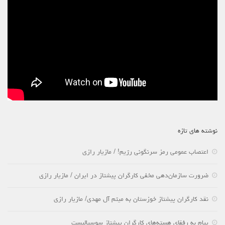
حاکمیت
اصلاح طلبان
ایران و غرب
اصول
حزب پیشتاز
برنامه انقلابی
انقلاب کارگری
سوسیالیسم
نوشته های تازه
امپریالیسم
اعتصاب عمومی رمز سرنگونی رژیم! / مازیار رازی
اتحاد مارکسیست ها
انترناسیونالیسم
ضرورت سازمان‌دهی مخفی کارگران پیشتاز در ایران / مازیار رازی
خانه
نقد کارگران پیشتاز خوزستان به میثم آل مهدی/ مازیار رازی
English
پیام به رفقای هسته‌های کارگران پیشتاز سوسیالیست
هسته کارگران پيشتاز سوسياليست (خوزستان)