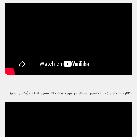
مناظره مازیار رازی با منصور اسانلو در مورد سندیکالیسم و انقلاب (بخش دوم)