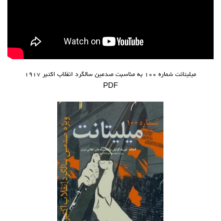
آمریکای لاتین
بحث
زنان
کارگران
میلیتانت شماره ۱۰۰ به مناسبت صدمین سالگرد انقلاب اکتبر ۱۹۱۷
اقتصادی
PDF
ادبی
سیاسی
نقد سیاسی
فلسفی
مباحثات
تئوری
نقد
کومله