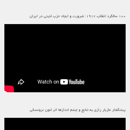
۱۰۰ سالگرد انقلاب ۱۹۱۷: ضرورت و ایجاد حزب لنینی در ایران
پیشگفتار مازیار رازی به نتایج و چشم اندازها اثر لئون تروتسکی