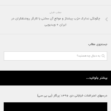
لنینیسم
تروتسکیسم
مطلب قبلی
استالینیسم
چگونگی تدارک حزب پیشتاز و موانع آن سخنی با کارگر روشنفکران در
ایران + ویدیویی
آنارکو سندیکالیسم
آموزش مارکسیستی
اجتماعی
جستجوی مطالب
کمیته اقدام کارگری
جوانان
زنان
ملیت ها
بیشتر بخوانید...
تاریخی
شبکه همبستگی کارگری
درسهای اعتراضات خیابانی دی ۱۳۹۶:پرگار (بی بی سی)
تحلیل