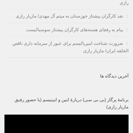
رازی
نقد کارگران پیشتاز خوزستان به میثم آل مهدی/ مازیار رازی
پیام به رفقای هسته‌های کارگران پیشتاز سوسیالیست
ضرورت شناخت امپریالیسم برای عبور از سرمایه داری ناقص
الخلقه ایران/ مازیار رازی
آخرین دیدگاه ها
برنامۀ پرگار (بی بی سی) دربارۀ لنین و لنینیسم (با حضور رفیق
مازیار رازی)