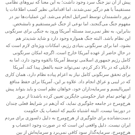
پیش از آن نیز جنگ سرد وجود داشت؛ به این معنا که نیروهای نظامی
اصلاح طلبان
مستقیماً با هم درگیر نمی‌شدند، اما اقداماتی نظیر کسب اطلاعات یا
ایران و غرب
ترور دانشمندان توسط اسرائیل انجام می‌شد. این عملیات‌ها نیز در
مفهوم جنگ می‌گنجند، اما نوعی از جنگ غیرمستقیم و نامشخص.
اصول
بنابراین، به نظر نمی‌رسد مسئله آمریکا ورود به جنگی برای سرنگونی
حزب پیشتاز
این نظام باشد. البته جنگ همواره وجود دارد و شاید شدیدتر هم
بشود، اما برای سرنگونی بنیادی رژیم، امکانات ویژه‌ای لازم است که
برنامه انقلابی
در حالِ حاضر از عهده آمریکا خارج است. اگرچه امکان سرنگونی
انقلاب کارگری
کامل رژیم جمهوری اسلامی توسط آمریکا بالقوه وجود دارد، اما به
دلایلی که در بالا ذکر کردم، نمی‌تواند جنبه بالفعل پیدا کند. آمریکا
سوسیالیسم
برای تحقق سرنگونی کامل نیاز به اعزام پیاده نظام دارد، همان کاری
امپریالیسم
که در لیبی و عراق انجام داد. علاوه بر این، آمریکا برای حفظ منافع
اتحاد مارکسیست ها
امپریالیسم و سرمایه‌داران خود، خواهان نظم است و باید بتواند پیش
از تهاجم تمام عیار حکومتی جایگزین تعیین کرده باشدتا از بروز
انترناسیونالیسم
هرج‌ومرج در جامعه جلوگیری نماید، که آن‌هم در شرایط فعلی چندان
خانه
در دورنما نیست. البته اشتباه نکنیم که انتصاب یک حکومت
دست‌نشانده برای جلوگیری از هرج‌ومرج به دلیل دلسوزی برای مردم
English
ایران نیست. دلیل واقعی این است که در صورت وجود اعتصاب و
هسته کارگران پيشتاز سوسياليست (خوزستان)
هرج‌ومرج، سرمایه‌گذار سود کافی نمی‌برد و سرمایه‌اش از بین