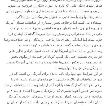
ظاهر شده. سکه غلبی که دارد به عنوان سکه زر فروخته می‌شود.
این یک واقعیت است که جناح‌های سرمایه‌داری همواره از مهره‌هایی
مانند رضا پهلوی یا مجاهدین به عنوان مترسک در میز مذاکره
استفاده می‌کنند. اما برخلاف تصور بسیاری از سلطنت‌طلبان آمریکا
هنوز رضا پهلوی را به عنوان مهره جانشین نپذیرفته است. ترامپ
حتی در چند سخنرانی و پرسش و پاسخ صریحا گفته که ایشان فرد
خوبی‌ست اما آمادگی رهبری ندارد؛ حتی نزدیکان او نیز صلاحیت رضا
پهلوی را رد کرده‌اند و گفتند خود او خواهان حکومت نیست.
رسانه‌هایی مانند صدای آمریکا نیز که تحت نفوذ افرادی نظیر علی
جوانمردی هستند، حتی یک کلیپ کوتاه در حمایت از پهلوی پخش
نکردند. همه این عکس‌العمل‌ها نشان‌دهنده عدم تمایل آمریکا نسبت
به جایگزین کردن رضا پهلوی‌ست
در این شرایط تنها تنها راه باقی‌مانده برای آمریکا این است که در
صورت توافقات از بالا، با بخشی از فرماندهان سپاه پاسداران یا
برخی آخوندها که از گذشته با آن‌ها در ارتباط بوده‌اند، به تفاهم برسد.
نمونه‌اش همین آخوند نصیری که از نزدیکان مورد اعتماد خامنه‌ای و
نماینده او در روزنامه کیهان بوده. او چراغ‌سبزهای زیادی به آمریکا
نشان داده و همه این چراغ سبزها در زمانی داده شد که او در ایران