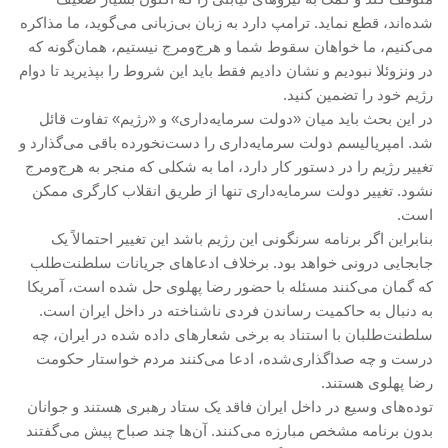
شده‌اند، قطع نماید. ترامپ دارد به زبان بی‌زبانی می‌گوید، ما مذاکره
می‌کنیم، ما خواهان سقوط شما و هرج‌ومرج نیستیم، همان‌گونه که
در ونزوئلا نبودیم و نشان دادیم فقط باید این شروط را بپذیرید تا دوام
رژیم خود را تضمین کنید.
در این بحث باید میان «دولت سرمایه‌داری» و «رژیم» تفاوت قائل
شد. امپریالیسم دولت سرمایه‌داری را دست‌نخورده باقی می‌گذارد و
تغییر رژیم را در دستور کار دارد، اما به شکلی که منجر به هرج‌ومرج
نشود. تغییر دولت سرمایه‌داری تنها از طریق انقلاب کارگری ممکن
است.
بنابراین اگر برنامه سرنگونی این رژیم باشد این تغییر احتمالاً یک
جابجایی درونی خواهد بود. برخلاف ادعاهای جریانات سلطنت‌طلب
که گمان می‌کنند مسئله با حضور رضا پهلوی حل شده است، آمریکا
به دنبال به حاکمیت رساندن فردی ناشناخته در داخل ایران است.
سلطنت‌طلبان با استناد به برخی شعار‌های داده شده در ایران، چه
درست و چه صداگذاری‌شده، ادعا می‌کنند مردم خواستار حکومت
رضا پهلوی هستند.
توده‌های وسیع در داخل ایران فاقد یک ستاد رهبری هستند و جوانان
بدون برنامه مشخص مبارزه می‌کنند. آن‌ها چند صباح پیش می‌گفتند