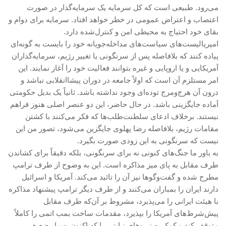
می‌رود. طبیعی است که کل سرمایه یک سرمایه‌گذار در صورت
اعتصاب و اعتراض عمومی در خطر خواهد افتاد. سرمایه برای دوام و
بقای خود احتیاج به محیطی امن و کنترل‌شده دارد.
امپریالیست‌های سیاست‌های مداخله‌جویانه خود را بایست به گونه‌ای
پیاده کنند که بلافاصله پس از سرنگونی یا تغییر رژیم، سرمایه‌گذاران
آمریکایی و یا اروپایی و غیره بتوانند فعالیت خود را آغاز نمایند. این
امر مستلزم آن است که اولاً جامعه در دوران پیشا‌انقلابی نباشد و
درون آن هرج‌ومرج توده‌ای وجود نداشته باشد. ثانیاً یک بدیل حکومتی
آماده جایگزینی باشد. در حال حاضر، این دو عنصر اصلی هنوز فراهم
نیستند. برخلاف ادعای سلطنت‌طلب‌ها که فکر می‌کنند با کشتن
مقامات رژیم، بلافاصله رضا پهلوی جایگزین می‌شود، تصور من این
نیست که سرنگونی به این زودی صورت بگیرد.
به باور ما جنگ‌های کنونی نه برای سرنگونی، بلکه دقیقاً برای کشاندن
طرف مقابل به پای میز مذاکره است. این به وضوح از طرف ترامپ
مطرح شده و گفت‌وگوها نیز آن را تائید می‌کند. آمریکا و اسرائیل
دارند ایران را بمباران می‌کنند و از طرف دیگر ترامپ پیشنهاد مذاکره
با هیئت ایرانی را می‌پذیرد، مشروط بر آن‌که طرف مقابل
پیش‌شرط‌های آمریکا را بپذیرد، مقدمات ساخت بمب اتمی را کاملاً
متوقف کند و کمک به نیروهای نیابتی را که اکنون بسیار ضعیف