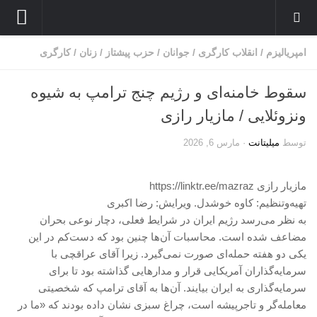
انتشارات
امپریالیزم
/
انقلاب کارگری
/
جوانان
/
حزب پیشتاز
/
زنان
/
کارگری
نشریه کارگر میلیتانت
سقوط خامنه‌ای و رژیم چنج ترامپ به شیوه
نشر میلیتانت
ونزوئلایی / مازیار رازی
کتب و جزوات
توسط
میلیتانت
·
مارس 6, 2026
نشر همبستگی کارگری
صدای مارکسیستهای انقلابی
مازیار رازی https://linktr.ee/mazraz
آرشیو مارکسیست ها در اینترنت
تهیه‌وتنظیم: کاوه خوشدل. ویرایش: رضا اکبری
بین المللی
به نظر می‌رسد رژیم ایران در شرایط فعلی، دچار نوعی بحران
مضاعف شده است. محاسبات آن‌ها چنین بود که دست‌کم در این
بحران امپریالیسم
یکی دو هفته حمله‌ای صورت نمی‌گیرد. زیرا آقای عراقچی با
نبرد کارگری
سرمایه‌گذاران آمریکایی قرار و مدارهایی گذاشته بود تا برای
سرمایه‌گذاری به ایران بیایند. آن‌ها به آقای ترامپ که شخصیتی
مسائل اقتصادی
معامله‌گر و تاجرپیشه است، چراغ سبزی نشان داده بودند که «ما در
مسایل منطقه