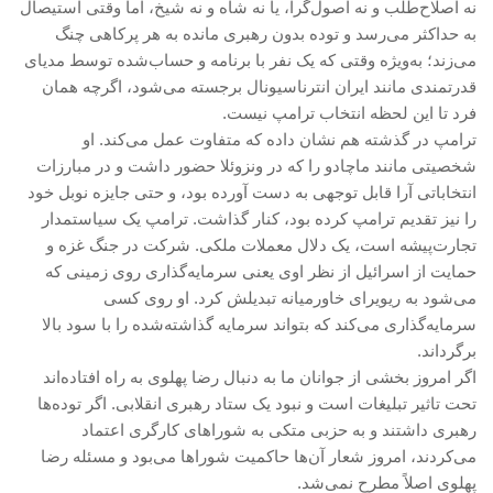
نه اصلاح‌طلب و نه اصول‌گرا، یا نه شاه و نه شیخ، اما وقتی استیصال
به حداکثر می‌رسد و توده بدون رهبری مانده به هر پرکاهی چنگ
می‌زند؛ به‌ویژه وقتی که یک نفر با برنامه و حساب‌شده توسط مدیای
قدرتمندی مانند ایران انترناسیونال برجسته می‌شود، اگرچه همان
فرد تا این لحظه انتخاب ترامپ نیست.
ترامپ در گذشته هم نشان داده که متفاوت عمل می‌کند. او
شخصیتی مانند ماچادو را که در ونزوئلا حضور داشت و در مبارزات
انتخاباتی آرا قابل توجهی به دست آورده بود، و حتی جایزه نوبل خود
را نیز تقدیم ترامپ کرده بود، کنار گذاشت. ترامپ یک سیاستمدار
تجارت‌پیشه است، یک دلال معملات ملکی. شرکت در جنگ غزه و
حمایت از اسرائیل از نظر اوی یعنی سرمایه‌گذاری روی زمینی که
می‌شود به ریویرای خاورمیانه تبدیلش کرد. او روی کسی
سرمایه‌گذاری می‌کند که بتواند سرمایه گذاشته‌شده را با سود بالا
برگرداند.
اگر امروز بخشی از جوانان ما به دنبال رضا پهلوی به راه افتاده‌اند
تحت تاثیر تبلیغات است و نبود یک ستاد رهبری انقلابی. اگر توده‌ها
رهبری داشتند و به حزبی متکی به شوراهای کارگری اعتماد
می‌کردند، امروز شعار آن‌ها حاکمیت شوراها می‌بود و مسئله رضا
پهلوی اصلاً مطرح نمی‌شد.