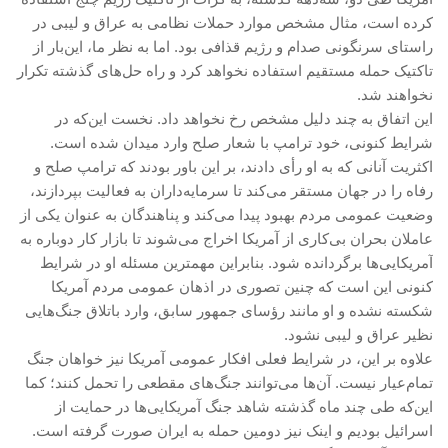
کرده است، مثال مشخص موارد حملات نظامی به عراق و لیبی در
تروتسکیسم
راستای سرنگونی صدام و رژیم قذافی بود. اما به نظر ما، این‌بار از
استالینیسم
تاکتیک حمله مستقیم استفاده نخواهد کرد و راه حل‌های گذشته تکرار
نخواهند شد.
آنارکو سندیکالیسم
این اتفاق به چند دلیل مشخص رخ نخواهد داد. نخست این‌که در
آموزش مارکسیستی
شرایط کنونی، خود ترامپ با شعار صلح وارد میدان شده است.
اجتماعی
اکثریت آنانی که به او رأی دادند، بر این باور بودند که ترامپ صلح و
رفاه را در جهان مستقر می‌کند تا سرمایه‌داران به فعالیت بپردازند،
کمیته اقدام کارگری
وضعیت عمومی مردم بهبود پیدا می‌کند و پناهندگان به عنوان یکی از
جوانان
عاملان بحران بی‌کاری از آمریکا اخراج می‌شوند تا بازار کار دوباره به
آمریکایی‌ها برگردانده شود. بنابراین مهمترین مسئله او در شرایط
زنان
کنونی این است که چنین تصوری در اذهان عمومی مردم آمریکا
ملیت ها
شکسته نشده و او مانند رؤسای جمهور سابق، وارد باتلاق جنگ‌هایی
تاریخی
نظیر عراق و لیبی نشود.
علاوه بر این، در شرایط فعلی افکار عمومی آمریکا نیز خواهان جنگ
شبکه همبستگی کارگری
تمام‌عیار نیست. آن‌ها می‌توانند جنگ‌های مقطعی را تحمل ‌کنند؛ کما
تحلیل
این‌که طی چند ماه گذشته شاهد جنگ آمریکایی‌ها در حمایت از
اسرائیل بودیم و اینک نیز دومین حمله به ایران صورت گرفته است.
حاکمیت