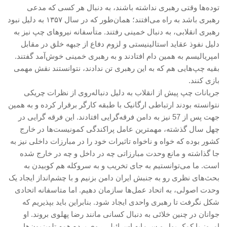
توده‌ها وقتی رهبری نداشته باشند، به دنبال هر کسی که مدعی
رهبری باشد به راه می‌افتند؛ همان‌طور که در سال ۱۳۵۷ به دلیل نبود
رهبری انقلابی، به دنبال خمینی رفتند. متأسفانه نیروهای چپ نیز به
دلیل نفوذ عقاید استالینیستی و لزوم دفاع از جبهه خلق در مقابل
امپریالیسم به همین دام افتادند و به رهبری خمینی خوش‌آمد گفتند.
بقیه چپ‌هایی هم که به این رهبری تن ندادند، نتوانستند نقش مهمی
بازی کنند.
جریانات چپ پیش از انقلاب به دلیل دنباله‌روی از نظرات چریکی
نتوانسته بودند ارتباطی ارگانیک با طبقه کارگر برقرار کرده و به همین
جهت پس از 57 نیز به دامن فرقه‌گرایی افتادند. این فرقه گرایی در
چهل سال گذشته، مهمترین عامل پراکندگی کمونیست‌ها در خارج
کشور بوده که خواه و ناخواه تاثیرات خود را در مبارزات داخلی نیز به
جا گذاشته و مانع وحدت مبارزاتی چه در داخل و چه در خارج شده
است. ما می‌توانستیم به جای تخریب و به سروکله هم کوبیدن به
بحث‌های نظری رو به جنبش ایران دامن بزنیم و با چشم‌انداز ایجاد یک
وحدت اصولی، به اتحاد عمل‌ها سازمان دهیم. اما متاسفانه اتحادی
شکل نگرفت تا رهبری واحدی ایجاد شود. بنابراین باید بپذیریم که
جوانان در چنین خلائی به دنبال کسانی مانند رضا پهلوی بروند. او
امروز با کمک پول و سرمایه اسرائیلی روی پرده همه تلویزیون‌ها