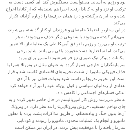
بود و رژیم به آسانی می‌توانست دستگیرش کند. اما کسی دست به
ترکیب او نزد و او به کانادا رفت. اخیرا هم شنیده‌ام که از کانادا اخراج
شده و به ایران برگشته و دارد همان حرف‌ها را دوباره آزادانه تکرار
می‌کند.
در این سناریو، احتمالا خامنه‌ای و فرزندان او کنار گذاشته می‌شوند،
نمی‌دانم کشته می‌شوند یا به نوعی دیگر حذف می‌شوند؛ به هر
ترتیب او می‌رود و رژیم با توافق آمریکا طی یک معامله از بالا تغییر
می‌کند، اما ساختارها دست‌نخورده باقی می‌مانند. شاید برخی
امکانات دموکراتیک صوری نیز فراهم شود تا مسیر برای ورود
سرمایه‌گذاران خارجی هموار گردد. به عنوان مثال در ونزوئلا همرا با
حذف فیزیکی مادورا از شدت تحریم‌های اقتصادی کاسته شد و قرار
است این تحریم تدریجا برداشته شود ودولت فعلی نیز با آزادی
تعدادی از زندانیان سیاسی و قول این‌که بقیه را نیز آزاد خواهد کرد
اندکی فشارهای اجتماعی را کاهش داد.
به نظر می‌رسد روش کار امپریالیسم در حال حاضر تغییر کرده و به
جای تهاجم مستقیم، «روش ونزوئلایی» را مد نظر دارد. در ونزوئلا،
آن‌ها بدون جنگ و پیاده‌نظام، از طریق مذاکرات پشت پرده با معاون
مادورو و انجام یک عملیات محدود، مادورو را ربودند و کودتایی
سازمان‌یافته را با موفقیت پیش بردند. در ایران نیز ممکن است