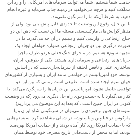
خدمت شما هستیم. شما می‌توانید سرمایه‌های آمریکایی را وارد این
آمریکای لاتین
مملکت کنید و هرچه می‌خواهید در زمینه جذب سرمایه و غیره انجام
دهید، به شرط آن‌که ما را سرنگون نکنی»د.
بحث
با این حال، وقوع این وضعیت تا حدودی قابل پیش‌بینی بود. ولی از
زنان
منظر گرایش‌های مارکسیستی مسئله ما این نیست که ذهن این دو
جناح ارتجاعی را وارسی کنیم و ببینیم در آن چه می‌گذرد. ما در
کارگران
صورت درگیری بین دو جریان ارتجاعی همواره خواهان ایجاد یک
اقتصادی
«جبهه سوم» هستیم. در ماجرای جنگ فعلی هردو طرف ماجرا
ادبی
جریان‌های ارتجاعی و سرمایه‌داری هستند. یکی از طرفین، ایران،
ساختاری علیل و ناقص‌الخلقه از سرمایه‌داری‌ست که در اساس
سیاسی
توسط خودِ امپریالیسم در جوامعی مانند ایران و بسیاری از کشورهای
نقد سیاسی
جهان سوم ایجاد شده است. طبیعی است زمانی که بین این دو
فلسفی
توافقی حاصل نشود، امپریالیسم این جریان‌ها را سرنگون می‌کند، یا
کنار می‌گذارد یا به جست‌وجوی راه حل دیگری می‌رود (که در وضعیت
مباحثات
کنونی در ایران چنین است ـ که بعدا به این موضوع می پردازیم).
تئوری
نمونه‌های چنین برخوردی را می‌توان در سرنگونی شاهِ ایران و یا
مارکوس در فیلیپین و یا پینوشه در شیلی مشاهده کرد. سیستم‌هایی
نقد
که با حمایت آمریکا روی کار آمده بودند و از حمایت آمریکا بهره‌مند
کومله
بودند، اما به محض از دست‌دادن تاریخ مصرف خود توسط همان