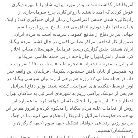
آمریکا کنار گذاشته شدند، و در مورد ایران، شاه را با مهره دیگری
روشنفکران مارکسیست
عوض کردند که امید داشتند با روغن‌کاری چرخ سرمایه‌داری از
فعالان کارگری
رادیکالیزه شدن جنبش اعتراضی آن زمان ایران جلوگیری کند؛ و اینک
حزب کمونیست کارگری
همان ماجرا دارد دوباره اتفاق می‌افتد. پاسخ امروز امپریالیسم
جهانی نیز در دفاع از منافع عمومی سرمایه است نه مردم ایران.
راه کارگر
ضمن از کار انداختن مراکز نظامی اکنون در حال کشتن مردم بیگناه
حزب کمونیست ایران
ایران هستند. طبق گزارش رسید: فرماندار شهرستان میناب اعلام
کومله
کرد شمار دانش‌آموزان جان‌باخته در پی حمله نظامی آمریکا و
اسرائیل به مدرسه دخترانه «شجره طیبه» میناب به ۱۶۵ نفر رسید.
اقلیت
وی همچنین از پایان یافتن جستجوی پیکرهای قربانیان این واقعه خبر
اتحاد سوسیالیستی کارگری
داد. در حمله نظامی ۱۲ روزه هم برخی از زندانیان سیاسی بیگناه در
اوین توسط جنگنده های اسرائیلی کشته شدند. وزیر دفاع اسرائیل
مائوئیست ها – سربداران
هم پس از موشک پراکنی رژیم به شهرهای اسرائیل به ساکنان تهران
IMT گرایش بین المللی مارکسیستی
اخطار داد که این شهر را با خاک یکسان خواهد کرد. ما همواره این
SWP حزب کارگر سوسیالیست
روش از اقدامات علیه مردم بیگناه را محکوم کرده و امروز هم در این
تهاجمات حکومت اسرائیل و آمریکا را محکوم می کنیم. ما در جنگ
آنارشیست ها
بین دو رژیم ارتجاعی خواهان تشکیل جبهه سوم (جبهه کارگران و
مارکسیسم
زحمتکشان) هستیم.
لنینیسم
آمریکا طی دو، سه‌دهه گذشته، به کرات از تاکتیک رژیم چنج استفاده