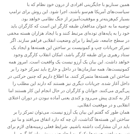
همین سناریو با جایگزینی افرادی از درون خودِ نظام که با
سیاست‌های آمریکا هم‌سو باشند، اجرا شود. این روش برای ترامپ
بسیار کم‌هزینه‌تر و موفقیت‌آمیزتر از جنگ نظامی خواهد بود.
توصیه ما به عنوان مدافعان طبقه کارگر این است که کارگران باید
خود را به پایه‌های توده‌ای مرتبط کنند و با ایجاد هزاران هسته مخفی
در سطح جامعه، شرایط را برای وضعیت انقلابی فراهم سازند. اگر
تمرکز جریانات چپ و کمونیست بر ساختن این هسته‌ها و ایجاد یک
ستاد رهبری برای طبقه کارگر باشد، امکان انقلاب کارگری وجود
خواهد داشت. این بیان یک آرزو نیست یک واقعیت است. امروز همه
کمونیست‌ها، همه سازمان‌ها در داخل و خارج باید تمرکز خود را بر
ساختن این هسته‌ها متمرکز کنند. ما اطلاع داریم که چنین حرکتی در
داخل آغاز شده. جریانات دیگری نیز هستند که دارند این مطلب را
پی‌گیری می‌کنند. جوانان و کارگران در حال انجام این کار هستند اما
کار به کندی پیش می‌رود و کندی یعنی آماده نبودن در دوران اعتلای
انقلابی و در موقعیت انقلابی.
همان‌ طور که گفتم این بیان یک آرزو نیست، می‌توان تمرکز را بر
ساختن این هسته‌ها گذاشت، آن چه که دارد اتفاق می‌افتد و ما نیز
باید در آن مشارکت داشته باشیم. شرایط فعلی زمینه‌های لازم برای
تسریع ساختن هسته‌ها وکمک به ایجاد حزب پیش‌روان کارگری را