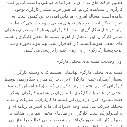
هچنین حرکت های توده ای و اعتراضات خیابانی و اعتصابات پراکنده
اصلاح طلبان
کارگری را مشاهده کردیم، اما هنوز حزب پیشتاز کارگری بوجود
ایران و غرب
نیامده است. مساله امروزی ما فائق آمدن به این کمبود است. به
عبارت دیگر، ایجاد پیوند هسته های مخفی سوسیالیستی که نطفه
اصول
اولیه در حال شکل گیری است با کارگران پیشتاز که به عنوان رهبران
حزب پیشتاز
عملی کارگران. این دوبخش از اهرم (کمیته ها مخفی کارگری و هسته
های مخفی سوسیالیستی) را که قرار است بهم پیوند بخورند و بنیاد
برنامه انقلابی
حزب پیشتاز کارگری را پی ریزی کنند را بررسی می کنیم.
انقلاب کارگری
اول: وضعیت کمیته های مخفی کارگری
سوسیالیسم
کمیته های مخفی کارگری نهادهایی هستند که به وسیلۀ کارگران
امپریالیسم
پیشتاز (رهبران عملی کارگران) برای تدارک مبارزۀ ضدّ رژیمی توسط
اتحاد مارکسیست ها
کارگرانی که بهم اعتماد دارند شکل می گیرند (ما شاهد این کمیته ها
انترناسیونالیسم
مخفی در اعتصابات کارگری مانند ایران ترانسفو و کارگران نیشکر
هفت تپه بوده ایم). در درون این کمیته ها کارگران با نظریات و عقاید
خانه
مختلف شرکت می کنند. وجه اشتراک آن ها نه اشتراک برنامه ای و
English
نه ایدئولوژیک است. کارگران در نهادهای مخفی تنها برای مقابله با
مدیران کارخانه به دور یک اقدام مشخص صنفی فعالیت را آغاز می
هسته کارگران پيشتاز سوسياليست (خوزستان)
کنند. امّا در مراحل بعدی همین اقدامات صنفی اولیه به مطالبات