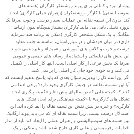
پیشتاز ببرد و کانالی برای پیوند روشنفکر-کارگران (هسته های
سوسیالیستی) با کارگر- روشنفکران (رهبران عملی کارگری) ایجاد
کند. بدون این تسمه نقاله این عملیات بسیار درست و خوب صرفا یک
پروژه تخیلی باقی می ماند. کارگران پیشتاز هیچگاه بدون ارتباط
تنگاتنگ با یک تشکل مشخص کارگری (متکی به برنامه ضد سرمایه
داری) در میان خودشان و در مبارزاتشان، متاسفانه جلب عقاید
درست و خوب و کلاس های آموزشی و «میدیا» و غیره،نمی شوند.
این بخش های تبلیغاتی و استفاده از رسانه های جمعی و عمومی
صرفا یک بخش فرعی از کار اصلی است. اینها کار اصلی را تکمیل
می کنند و به خودی خود جای کار اصلی را پر نمی کنند.
اگر این استدلال را بپذیریم سؤال بعدی که باید پاسخ بدهیم اینست که
آیا این «تسمه نقاله» در جنبش کارگری وجود دارد؟ برخی ادعا می
کنند که کمیته هایی که در سالهای پیش نظیر «کمیته پیگیری ایجاد
تشکل های کارگری» یا «کمیته هماهنگی برای ایجاد تشکل های
کارگری» و غیره در پیش نقش این تسمه نقاله را ایفا کرده اند. این
استدلال درست نیست، زیرا تسمه نقاله ای که می باید پیوند ارگانیک
بین هسته های سوسیالیستی و رهبران عملی را ایجاد کند باید از مدار
اقدامات رفرمیستی و علنی کاری خارج شده باشد و متکی بر یک