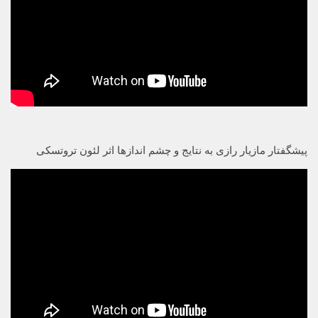
پیشگفتار مازیار رازی به نتایج و چشم اندازها اثر لئون تروتسکی