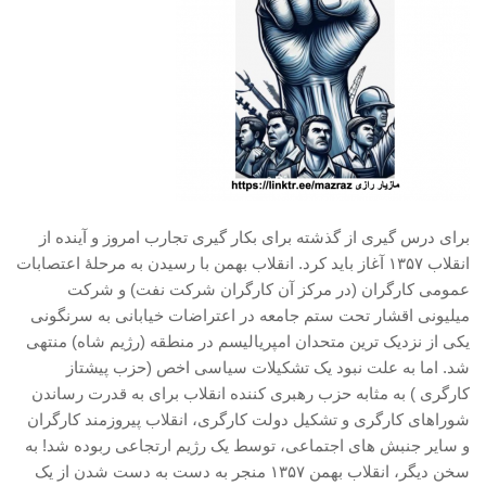
آمریکای لاتین
بحث
زنان
کارگران
اقتصادی
ادبی
برای درس گیری از گذشته برای بکار گیری تجارب امروز و آینده از
سیاسی
انقلاب ۱۳۵۷ آغاز باید کرد. انقلاب بهمن با رسیدن به مرحلۀ اعتصابات
نقد سیاسی
عمومی کارگران (در مرکز آن کارگران شرکت نفت) و شرکت
میلیونی اقشار تحت ستم جامعه در اعتراضات خیابانی به سرنگونی
فلسفی
یکی از نزدیک ترین متحدان امپریالیسم در منطقه (رژیم شاه) منتهی
مباحثات
شد. اما به علت نبود یک تشکیلات سیاسی اخص (حزب پیشتاز
تئوری
کارگری ) به مثابه حزب رهبری کننده انقلاب برای به قدرت رساندن
شوراهای کارگری و تشکیل دولت کارگری، انقلاب پیروزمند کارگران
نقد
و سایر جنبش های اجتماعی، توسط یک رژیم ارتجاعی ربوده شد! به
کومله
سخن دیگر، انقلاب بهمن ۱۳۵۷ منجر به دست به دست شدن از یک