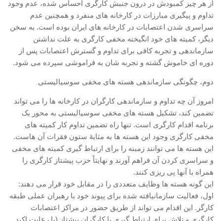
از هر چیز کمبودش در درون جنبش کارگری احساس شده، عدم وجود
تداوم و پیگیری مبارزات در کارخانه های منفرد و همچنین عدم
سراسری شدن اعتصابات در کارخانه های ایران بوده است. به سخن
دیگر، کمیته های خود انگیخته مخفی کارگری به علت نداشتن
سازماندهی و تجربه کافی برای تداوم و گسترش اعتصابات پس از
دوره ای خاموش گشته و تجربه شان به فراموشی سپرده می شود.
دوم، چگونگی سازماندهی هسته های مخفی سوسیالیستی
امروز آن چه تداوم و سازماندهی کارگران در کارخانه ها را می تواند
تضمین کند، تشکیل هسته های مخفی سوسیالیستی به محور یک
برنامه اقدام کارگری است. تنها راه تضمین تداوم کار کمیته های
مخفی کارگری وجود این هسته ها به مثابۀ ستون فقرات آن هاست.
این هسته ها می توانند زمینه را برای ارتباط گیری کمیته های مخفی
و سراسری کردن آن فراهم آورند و نهایتاً حزب پیشتاز کارگری را
همراه با آنها پی ریزی کنند.
این گونه هسته ها وظایف متعددی را در مقابل خود قرار می دهند:
اول، فعالیت سازمانیافته شده برای پیوند خود با رهبران عملی طبقه
کارگر. این اقدام می تواند از طریق حضور در مراکز اعتصابات
کارگری و تلاش برای ارتباط گیری با کارگران پیشتاز (با رعایت اکید