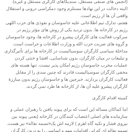
(انجمن های صنفی مستقل، سندیکاهای کارگری مستقل و غیره).
البته دخالت در این نهادها مستلزم وجود دمکراسی درونی و استقلال
واقعی آن ها از رژیم است.
هفتم، تدارک تیم اطلاعاتی علیه جاسوسان و نفوذی های حزب اللهی
رژیم در کارخانه ها. بدون تردید یکی از روش های مؤثر رژیم در
سرکوب فعالیت های کارگران پیشرو در کارخانه ها، وجود جاسوسان
و گروه های ضربت حزب الله و وزارت اطلاعات و حراست است.
مداخلۀ سیاسی کارگران سوسیالیست در کارخانه ها برای تأثیرگذاری
و تبلیغات در میان کارگران، بدون شناسایی، افشا و خنثی کردن
عملیات مخرب جاسوسان رژیم امکان پذیر نیست. تنها هسته های
مخفی کارگران سوسیالیست قادرند که چنین سدی را از مقابل
فعالیت کارگران بردارند. خبرچین ها و جاسوسان رژیم بدون مبارزۀ
کارگران پیشرو علیه آن ها، از کارخانه ها طرد نمی گردند.
کمیته اقدام کارگری
اما کماکان مساله این است که برای پیوند یافتن با رهبران عملی و
سازمانده های اصلی اعتصاب کنندگان در کارخانه (یعنی پیوند بین
نیروی فشار و تکیه گاه اهرم ) لازمه اش یک«تسمه نقاله» نیز هست.
تسمه نقاله ای که این اقدامات مهم و اساسی را به درون کارگران