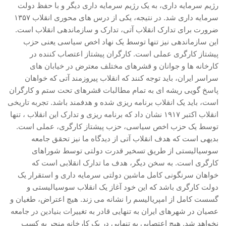
رژیم سرمایه داری، به یک رژیم سرمایه داری دیگر و با حفظ دولت
روشنفکران مارکسیست
سرمایه داری شد. در نتیجه، یکی از درس های محوری انقلاب ۱۳۵۷
فعالان کارگری
ضرورت برای تدارک انقلاب آتی، تدارک و سازماندهی انقلاب است.
حزب کمونیست کارگری
این سازماندهی نیز تنها توسط یک نهاد اخص سیاسی یعنی حزب
پیشتاز کارگری عملی است. کارگران پیشتاز اعتصاب کننده در
راه کارگر
کارخانه ها و جوانان و قشرهای مختلف معترض در خیابان های
حزب کمونیست ایران
سراسر ایران، باید توجه کنند که انقلاب پیروزمند آتی که خواهان
پاسخ گویی ریشه ای به تمام مطالبات قشرهای تحت ستم و کارگران
کومله
است، باید یک انقلاب برنامه ریزی شده و هدفمند باشد. تجربه تاریخی
اقلیت
انقلاب اکتبر ۱۹۱۷ نشان داد که برنامه ریزی و تدارک این انقلاب ، تنها
اتحاد سوسیالیستی کارگری
توسط یک حزب اخص سیاسی، حزب پیشتاز کارگری، عملی است.
بدیهی است که هدف انقلاب آتی از دیدگاه ما نیز تحقق جامعه
مائوئیست ها – سربداران
سوسیالیستی از طریق تسخیر قدرت دولتی توسط شوراهای
IMT گرایش بین المللی مارکسیستی
کارگری است. به سخن دیگر، هدف ما تدارک انقلابی است که
SWP حزب کارگر سوسیالیست
خواهان سرنگونی کامل ماشین دولتی سرمایه داری و استقرار یک
دولت کارگری باشد که این خود آغاز یک انقلاب سوسیالیستی و
آنارشیست ها
گسست کامل از امپریالیسم را نشانه می زند. هیچ اعتراض، طغیان و
مارکسیسم
عصیان در شهرهای ایران به تنهایی قادر به تغییرات بنیادین در جامعه
نخواهد شد. هیچ اعتصابی به تنهایی در یک کارخانه منجر به کسب
لنینیسم