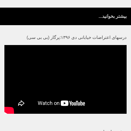
بیشتر بخوانید...
درسهای اعتراضات خیابانی دی ۱۳۹۶:پرگار (بی بی سی)