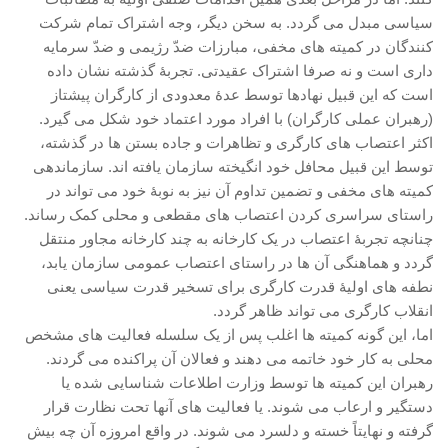
سیاسی مبدل می گردد. به سخن دیگر، وجه اشتراک تمام شرکت
کنندگان در کمیته های مخفی، مبارزات ضدّ رژیمی و ضدّ سرمایه
داری است و نه صرفا اشتراک عقیدتی. تجربۀ گذشته نشان داده
است که این قبیل نهادها توسط عدۀ معدودی از کارگران پیشتاز
(رهبران عملی کارگران) با افراد مورد اعتماد خود شکل می گیرد.
اکثر اعتصاب های کارگری و تظاهرات و جاده بستن ها در گذشته،
توسط این قبیل محافل خود انگیخته سازمان یافته اند. سازماندهی
کمیته های مخفی و تضمین تداوم آن نیز به نوبۀ خود می تواند در
راستای سراسری کردن اعتصاب های مقطعی و محلی کمک رساند.
چنانچه تجربۀ اعتصاب در یک کارخانه به چند کارخانه مجاور منتقل
گردد و هماهنگی آن ها در راستای اعتصاب عمومی سازمان یابد،
نطفه های اولیۀ قدرت کارگری برای تسخیر قدرت سیاسی یعنی
انقلاب کارگری می تواند ظاهر گردد.
اما، این گونه کمیته ها اغلب پس از یک سلسله فعالیت های مشخص
محلی به کار خود خاتمه می دهند و فعالان آن پراکنده می گردند.
رهبران این کمیته ها توسط وزارت اطلاعات شناسایی شده یا
دستگیر و ارعاب می شوند. یا فعالیت های آنها تحت نظارت قرار
گرفته و نهایتاً خسته و دلسرد می شوند. در واقع امروزه آن چه بیش