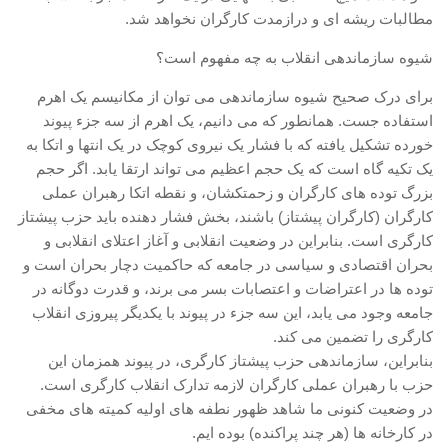
مطالبات ریشه ای و درازمدت کارگران نخواهد شد.
تروتسکیسم
شیوه سازماندهی انقلاب به چه مفهوم است؟
استالینیسم
آنارکو سندیکالیسم
برای درک صحیح شیوه سازماندهی می توان از مکانیسم یک اهرم
استفاده جست. همانطور که می دانیم، یک اهرم از سه جزء پیوند
آموزش مارکسیستی
خورده تشکیل یافته که با فشار یک نیروی کوچک در یک انتها و اتکا به
اجتماعی
یک تکیه گاه است که یک حجم اعظیم می تواند ارتقا یابد. اگر حجم
بزرگ توده های کارگران و زحمتکشان، و نقطه اتکا رهبران عملی
کمیته اقدام کارگری
کارگران (کارگران پیشتاز) باشند، بخش فشار دهنده باید حزب پیشتاز
جوانان
کارگری است. بنابراین در وضعیت انقلابی و آغاز اعتلای انقلابی و
بحران اقتصادی و سیاسی در جامعه که حاکمیت دچار بحران است و
زنان
توده ها در اعتراضات و اعتصابات بسر می برند، و قدرت دوگانه در
ملیت ها
جامعه وجود می یابد، این سه جزء در پیوند با یکدیگر پیروزی انقلاب
تاریخی
کارگری را تضمین می کند.
بنابراین، سازماندهی حزب پیشتاز کارگری، در پیوند همزمان این
شبکه همبستگی کارگری
حزب با رهبران عملی کارگران لازمه تدارک انقلاب کارگری است.
تحلیل
در وضعیت کنونی ما شاهد ظهور نطفه های اولیه کمیته های مخفی
در کارخانه ها (هر چند پراکنده) بوده ایم.
حاکمیت