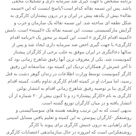
برنامه مشخص با جهت گیری ضد سرمایه داری و تشکیلات مخفی
باشد. پس این تسمه نقاله کدام است؟پاسخ اینست که این «تسمه
نقاله» بیش از یکدهه پیش در ایران و در درون پیشتازان کارگری به
شکل نطفه ای ساخته شد. این تسمه نقاله یک سازمان و حزب و
گرایش مارکسیستی نیست. این تسمه نقاله یک «کمیته» است. نامش
«کمیته اقدام کارگری » است. این کمیته بر محور یک «برنامه اقدام
کارگری» با جهت گیری اخص ضد سرمایه داری ایجاد شد و پس از
سالها دخالتگری در ایران موفق به جلب برخی از کارگران پیشتاز
کمونیست شد. یکی از معروف ترین آنها رفیق شاهرخ زمانی بود که
تا آخر عمرش از همکاران نزدیک این کمیته بود. متاسفانه این رفیق
کارگر کمونیست توسط وزارت اطلاعات در زندان گوهر دشت به قتل
رسید، اما میراث او در کمیته اقدام کارگری تداوم یافت. کمیته اقدام
کارگری بنا بر توصیه رفیق شاهرخ زمانی اقدام به انتشار بولتن
کارگری به نام «کارگر پیشتاز» زد و تا کنون بیش از ۲۰ شماره از آن
انتشار یافته و در میان کارگران توزیع گشته است.
بدیهی است که به این ترتیب وظیفه هسته های سوسیالیستی و
روشنفکر -کارگران پیوستن به این کمیته و تعلیم یافتن مسایل امنیتی
برای راهیابی به درون جنبش کارگری برای پیوند با کارگر
روشنفکرانی است که امروزه در حال سازماندهی اعتصابات کارگری