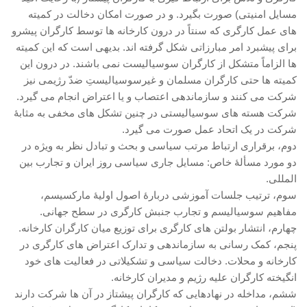
مسایل امنیتی) صورت بگیرد. و در صورت امکان دخالت در کمیته
های عمل کارگری که سنتاً در درون کارخانه ها توسط کارگران پیشرو
برای پیشبرد امر مبارزاتی شکل گرفته اند. بدیهی است که این کمیته
ها الزاماً متشکل از کارگران سوسیالیست نمی باشند. در درون این
کمیته ها حتی کارگران مسلمان و غیرسوسیالیستِ ضدّ رژیمی نیز
شرکت می کنند و سازماندهی اعتصاب و یا اعتراض انجام می گیرد.
شرکت هسته های سوسیالیستی در چنین تشکل های مخفی به مثابۀ
شرکت در یک اتحاد عمل صورت می گیرد.
دوم، برقراری ارتباط مرتب سیاسی و بحث و تبادل نظر به ویژه در
دو مورد مسألۀ خاص: مسایل جاری سیاسی روز ایران و تجارب بین
المللی.
سوم، ترتیب جلسات آموزشی دربارۀ اصول اولیۀ مارکسیسم،
مفاهیم سوسیالیسم و تجارب جنبش کارگری در سطح جهانی.
چهارم، انتشار بولتن های کارگری برای توزیع میان کارگران کارخانه.
پنجم، کمک رسانی به سازماندهی و تدارک اعتراض های کارگری در
کارخانه و محلات. دخالت سیاسی و تشکیلاتی در فعالیت های خود
انگیخته کارگران علیه رژیم و مدیران کارخانه.
ششم، مداخله در نهادهایی که کارگران پیشتاز در آن ها شرکت دارند