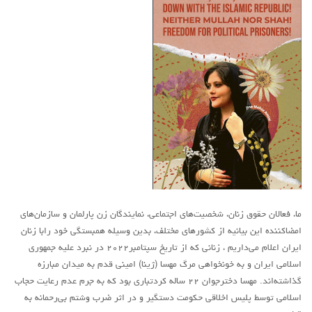
آمریکای لاتین
بحث
زنان
کارگران
اقتصادی
ادبی
سیاسی
نقد سیاسی
فلسفی
ما، فعالان حقوق زنان، شخصیت‌های اجتماعی، نمایندگان زن پارلمان و سازمان‌های
امضاکننده این بیانیه از کشورهای مختلف، بدین وسیله همبستگی خود رابا زنان
مباحثات
ایران اعلام می‌داریم ، زنانی که از تاریخ سپتامبر۲۰۲۲ در نبرد علیه جمهوری
تئوری
اسلامی ایران و به خونخواهی مرگ مهسا (ژینا) امینی قدم به میدان مبارزه
گذاشته‌اند. مهسا دخترجوان ۲۲ ساله کردتباری بود که به جرم عدم رعایت حجاب
نقد
اسلامی توسط پلیس اخلاقی حکومت دستگیر و در اثر ضرب وشتم بی‌رحمانه به
کومله