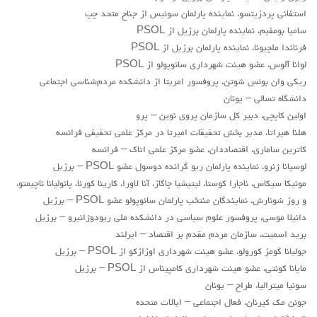
حاکمیت
استفانی پردزیتسو، نماینده پارلمان سوئیس از جناح متحد چپ
اصلاح طلبان
سامیا بومفیم، نماینده پارلمان برزیل از PSOL
ایران و غرب
فرناندا ملچیونا، نماینده پارلمان برزیل از PSOL
لوانا آلوس، عضو هيئت شهرداری سائوپولو از PSOL
اصول
ریکی وان بوئس شوتن، پروفسور امریتا از دانشکده مردم‌شناسی اجتماعی
دانشگاه تسالی – یونان
حزب پیشتاز
اولین کاپچی، دبیر کل سازمان پروی نوین – پرو
برنامه انقلابی
هلنا هیراتا، مدیر بخش تحقیقات امیرتا در مرکز علمی تحقیقی فرانسه
انقلاب کارگری
کاترین ساماری، اقتصاددان، عضو مرکز علمی اتاک – فرانسه
لوسيانا ژنرو، نماينده پارلمان ريو گرانده دوسول عضو PSOL – برزیل
سوسیالیسم
مونیکا سیکاس، ناجارا کوستا، لیتیشیا چاگاز، آنا لاورا، کارينا کورئا، پائولیانا ناچیمتو،
امپریالیسم
و روز شوئارش، نمایندگان منتخب پارلمان سائوپولو عضو PSOL – برزیل
اتحاد مارکسیست ها
دانیلا موسی، پروفسور علوم سیاسی در دانشکده ملی ریودوژانیرو – برزیل
برید اسمیت، سازمان مردم مقدم بر اقتصاد – ایرلند
انترناسیونالیسم
جولیانا گومز کورولو، عضو هيئت شهرداری اوزازکو از PSOL – برزیل
خانه
مایانا کونتی، عضو هيئت شهرداری کامپیناس از PSOL – برزیل
سونیا میترالیا، طراح – یونان
English
جوئن مک کیرنان، فعال اجتماعی – ایالات متحده
هسته کارگران پيشتاز سوسياليست (خوزستان)