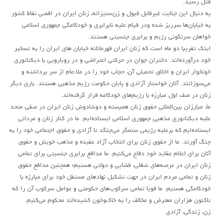
قتل رسید.
روشنفکران مارکسیست
به دنبال این جنایت غیرقابل قبول و زن‌ستیزانه، زنان ایران در اقصی نقاط کشور
به خیابان‌ها سرریز شده ودر قیام علیه نابرابری و خودکامگی جمهوری اسلامی
فعالان کارگری
خواهان سرنگونی رژیم و برابری جنسیتی هستند.
حزب کمونیست کارگری
اینک تقریبا دو ماه است که زنان ایران قهرمانانه خیابان های ایران را به تسخیر
خود درآورده‌اند. دختران جوان در حرکتی اعتراضی و در رویارویی با دیکتاتوری
راه کارگر
خونخوار ایران و اخلاق تحمیلی آن، حجاب خود را در ملاء‌عام از سر برداشته و
حزب کمونیست ایران
می‌سوزانند. آنان خواستار آزادی و پایان حکومت رژیم مذهبی هستند. باری دیگر
کومله
زنان در صف اول مبارزه با رژیم‌های خودکامه قرار گرفته‌اند.
ما، مبارزان بین‌المللی حقوق زنان همبسته و دوشادوش زنان ایران در صفی متحد
اقلیت
علیه دیکتاتوری مذهبی جمهوری اسلامی ایستاده‌ایم. ما در کنار زنان و مردانی
اتحاد سوسیالیستی کارگری
ایستاده‌ایم که برعلیه رژیمی ستمگر می‌جنگد تا آزادی و حقوق اجتماعی خود را به
مائوئیست ها – سربداران
چنگ آورند. ما از حقوق زنان برای انتخاب آزاد عقیده و مذهب خویش و حقوق
آنان برای اعلام عقاید خود دفاع می‌کنیم. ما مدافع برابری جنسیتی برای تمامی
IMT گرایش بین المللی مارکسیستی
زنان ایران در عرصه‌های شغلی، قضایی و دولتی هستیم؛ همچنین مدافع حقوق
SWP حزب کارگر سوسیالیست
زنان و تمامی مردم ایران در جهت تشکیل نهادهای مستقل خود برای مبارزه با
خودکامگی هستیم. ما قویا تمامی سرکوب‌های حکومتی و عوامل سرکوب آن را که
آنارشیست ها
تاکنون هزاران معترض و مخالف را به خاک‌و‌خون کشیده‌اند محکوم می‌کنیم.
مارکسیسم
زن، زندگی، آزادی