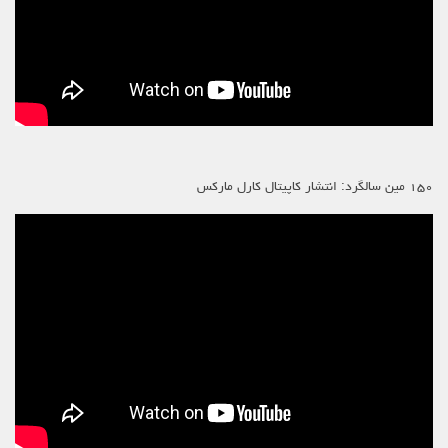
۱۵۰ مین سالگرد: انتشار کاپیتال کارل مارکس