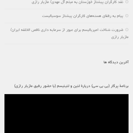
نقد کارگران پیشتاز خوزستان به میثم آل مهدی/ مازیار رازی
پیام به رفقای هسته‌های کارگران پیشتاز سوسیالیست
ضرورت شناخت امپریالیسم برای عبور از سرمایه داری ناقص الخلقه ایران/
مازیار رازی
آخرین دیدگاه ها
برنامۀ پرگار (بی بی سی) دربارۀ لنین و لنینیسم (با حضور رفیق مازیار رازی)