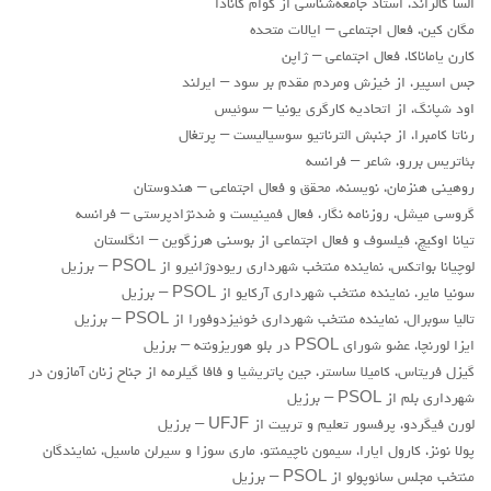
السا گالراند، استاد جامعه‌شناسی از کوام کانادا
مگان کین، فعال اجتماعی – ایالات متحده
کارن یاماناکا، فعال اجتماعی – ژاپن
جس اسپیر، از خیزش ومردم مقدم بر سود – ایرلند
اود شپانگ، از اتحادیه کارگری یونیا – سوئیس
رناتا کامبرا، از جنبش الترناتیو سوسیالیست – پرتغال
بئاتریس بررو، شاعر – فرانسه
روهینی هنزمان، نویسنه، محقق و فعال اجتماعی – هندوستان
گروسی میشل، روزنامه نگار، فعال فمینیست و ضدنژادپرستی – فرانسه
تیانا اوکیچ، فیلسوف و فعال اجتماعی از بوسنی هرزگوین – انگلستان
لوچیانا بواتکس، نماينده منتخب شهرداری ریودوژانیرو از PSOL – برزیل
سونیا مایر، نماينده منتخب شهرداری آرکایو از PSOL – برزیل
تالیا سوبرال، نماينده منتخب شهرداری خوئیزدوفورا از PSOL – برزیل
ایزا لورنچا، عضو شورای PSOL در بلو هوریزونته – برزیل
گیزل فریتاس، کامیلا ساستر، جین پاتریشیا و فافا گیلرمه از جناح زنان آمازون در
شهرداری بلم از PSOL – برزیل
لورن فیگردو، پرفسور تعلیم و تربیت از UFJF – برزیل
پولا نونز، کارول ايارا، سیمون ناچیمنتو، ماری سوزا و سیرلن ماسیل، نمایندگان
منتخب مجلس سائوپولو از PSOL – برزیل