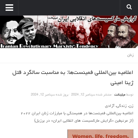
انتشارات
نشریه کارگر میلیتانت
نشر میلیتانت
کتب و جزوات
زنان
نشر همبستگی کارگری
اعلامیه بین‌المللی فمینست‌ها: به مناسبت سالگرد قتل
صدای مارکسیستهای انقلابی
ژینا امینی
آرشیو مارکسیست ها در اینترنت
توسط
میلیتانت
· منتشر شده
سپتامبر 12, 2024
· بروز شده
سپتامبر 12, 2024
بین المللی
زن، زندگی، آزادی
بحران امپریالیسم
اعلامیه بین‌المللی فمینست‌ها در همبستگی با مبارزات زنان ایران ۲۰۲۲
نبرد کارگری
(از مرتبطین «گرایش مارکسیست های انقلابی ایران» در برزیل)
مسائل اقتصادی
مسایل منطقه