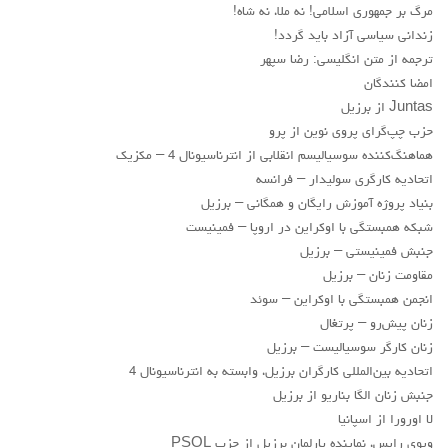
لنینیسم
مرگ بر جمهوری اسلامی! نه ملا، نه شاه!
زندانی سياسی آزاد بايد گردد!
تروتسکیسم
ترجمه از متن انگلیسی: رضا سپهر
استالینیسم
امضا کنندگان
آنارکو سندیکالیسم
Juntas از برزیل
حزب چپ‌گرای پروی نوین از پرو
آموزش مارکسیستی
هماهنگ‌کننده سوسیالیسم انقلابی از انترناسیونال 4 – مکزیک
اجتماعی
اتحادیه کارگری سوليدار – فرانسه
بنیاد پروژه آموزش رایگان و همگانی – برزیل
کمیته اقدام کارگری
شبکه همبستگی با اوکراین در اروپا – فمینیست
جوانان
جنبش فمینیستی – برزیل
مقاومت زنان – برزیل
زنان
انجمن همبستگی با اوکراین – سوئد
ملیت ها
زنان پیش‌رو – پرتغال
تاریخی
زنان کارگر سوسیالیست – برزیل
اتحادیه بین‌المللی کارگران برزیل، وابسته به انترناسیونال 4
شبکه همبستگی کارگری
جنبش زنان الگا بناریو از برزیل
تحلیل
لا اورورا از اسپانیا
ویوی رایس، نماینده پارلمان برزیل از حزب PSOL