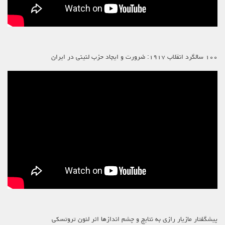
۱۰۰ سالگرد انقلاب ۱۹۱۷: ضرورت و ایجاد حزب لنینی در ایران
پیشگفتار مازیار رازی به نتایج و چشم اندازها اثر لئون تروتسکی