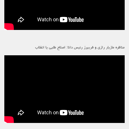
مناظره مازیار رازی و فریبرز رئیس دانا: اصلاح طلبی یا انقلاب