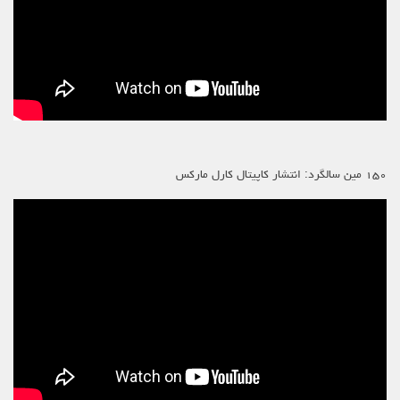
۱۵۰ مین سالگرد: انتشار کاپیتال کارل مارکس