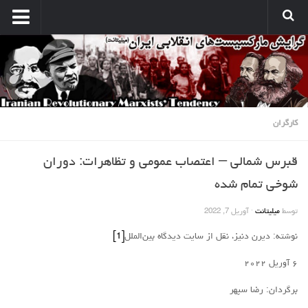
انتشارات
نشریه کارگر میلیتانت
نشر میلیتانت
کتب و جزوات
کارگران
نشر همبستگی کارگری
قبرس شمالی – اعتصاب عمومی و تظاهرات: دوران
صدای مارکسیستهای انقلابی
شوخی تمام‌ شده
آرشیو مارکسیست ها در اینترنت
توسط
میلیتانت
·
آوریل 7, 2022
بین المللی
نوشته: دیرن دنیز، نقل از سایت دیدگاه بین‌الملل
[1]
بحران امپریالیسم
نبرد کارگری
۶ آوریل ۲۰۲۲
مسائل اقتصادی
برگردان: رضا سپهر
مسایل منطقه