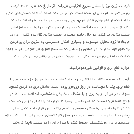
لنینیسم
قیمت بنزین نیز با شتابی سریع افزایش می‌یابد. از تاریخ ۱۵ می ۲۰۲۱ قیمت
تروتسکیسم
بنزین تقریبا پانزده برابر شده است. در عرض چند هفته گذشته کمپانی‌های نفتی
با استفاده از اهرم‌های فشار هرج‌ومرج بی‌سابقه‌ای در جامعه به راه انداخته‌اند.
استالینیسم
آنان از تحویل بنزین به جایگاه‌ها خودداری کرده و حکومت را وادار به افزایش
آنارکو سندیکالیسم
قیمت بنزین می‌کنند. در حال حاضر دولت بر قیمت بنزین نظارت و کنترل دارد.
آموزش مارکسیستی
جایگاه‌ها زود تعطیل می‌شوند و بسیاری امکان دسترسی به بنزین برای پرکردن
باک‌های خود ندارند. در مناطق روستایی که سیستم حمل‌ونقل عمومی تقریبا وجود
اجتماعی
ندارد، نداشتن بنزین به معنای عدم وجود امکان برای رفتن به سر کار است.
کمیته اقدام کارگری
موارد قطع برق و قوانین غیردموکراتیک
جوانان
گویی که همه مشکلات بالا کافی نبود، ماه گذشته، تقریبا هرروز جزیره قبرس با
زنان
قطع برق، یک تا دوساعته در روز رو‌به‌رو بوده است. مشکل برق به گردن کمبود
ملیت ها
سوخت در مراکز تولید برق و یا مشکلات تکنیکی نامشخص، انداخته شد. اما در
واقع همه می‌دانستند که این بخشی ازشرایط قرارداد با کمپانی دولتی کیب‌تک
تاریخی
که در شرف تحویل به بخش خصوصی‌ست، می‌باشد. این قرارداد چندین سال
شبکه همبستگی کارگری
پیش به امضا رسید. سیاست دولت در قبال کارخانه‌های عمومی این ‌است که اجازه
می‌دهد تا مرز ورشکستگی سقوط کنند تا بتوان آن را به قیمتی ناچیز فروخت.
تحلیل