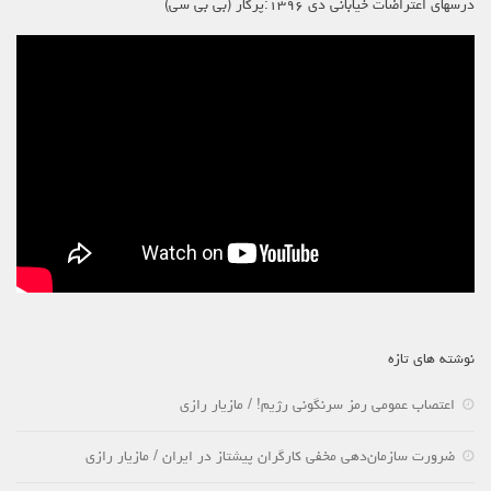
درسهای اعتراضات خیابانی دی ۱۳۹۶:پرگار (بی بی سی)
نوشته های تازه
اعتصاب عمومی رمز سرنگونی رژیم! / مازیار رازی
ضرورت سازمان‌دهی مخفی کارگران پیشتاز در ایران / مازیار رازی