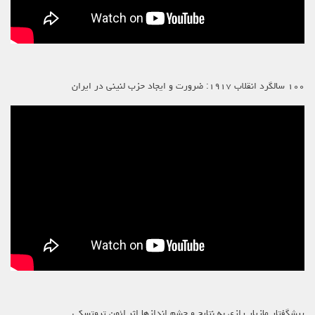
۱۰۰ سالگرد انقلاب ۱۹۱۷: ضرورت و ایجاد حزب لنینی در ایران
پیشگفتار مازیار رازی به نتایج و چشم اندازها اثر لئون تروتسکی