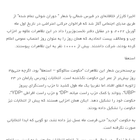
آمریکای لاتین
اخیرا کارزار خلاقانه‌ای در قبرس شمالی با شعار ” دوران شوخی تمام‌ شده” از
بحث
طریق مدیای اجتماعی آغاز شد که فراخوان حرکتی اعتراضی در تاریخ اول ماه
آوریل ۲۰۲۲، و در مقابل دفتر نخست‌وزیررا داد در این تظاهرات علاوه بر احزاب
زنان
چپ و ومخالف، بیست اتحادیه، که همان روز را به عنوان روز اعتصاب عمومی اعلام
کارگران
کرده بودند، شرکت داشتند. بیش از ۱۰۰۰۰ نفر به این تظاهرات پیوستند.
اقتصادی
استعفا
ادبی
برجسته‌ترین شعار این تظاهرات “حکومت ساکوگلو – استعفا” بود، اگرچه حتی۳۵
سیاسی
روز بیش‌تر از عمر این حکومت نگذشته است. انتخابات زودرس پارلمان در ۲۳
نقد سیاسی
ژانویه اتفاق افتاد.اما تقریبا یک ماه طول کشید تا حزب راست‌گرای پیروز
“UBP”، بتواند با کمک حزب راست میانه، “‌DP” و حزب راست افراطی “YDP”،
فلسفی
حکومت خود را تشکیل دهد. اینان همان احزابی هستند که پیش از انتخابات نیز
مباحثات
حکومت را تشکیل داده بودند.
تئوری
به حکومت “جدید” حتی فرصت ماه عسل نیز داده نشد، تو گویی که ابدا انتخاباتی
نقد
صورت نگرفته است.
کومله