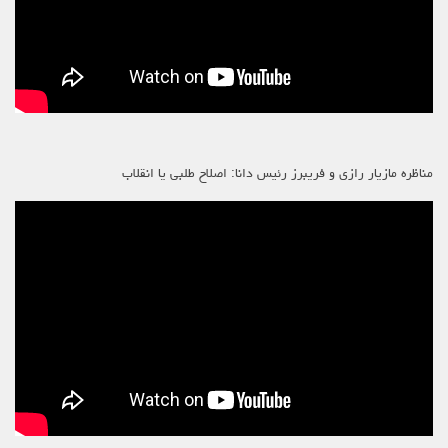
مناظره مازیار رازی و فریبرز رئیس دانا: اصلاح طلبی یا انقلاب