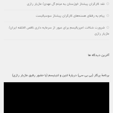
نقد کارگران پیشتاز خوزستان به میثم آل مهدی/ مازیار رازی
پیام به رفقای هسته‌های کارگران پیشتاز سوسیالیست
ضرورت شناخت امپریالیسم برای عبور از سرمایه داری ناقص الخلقه ایران/
مازیار رازی
آخرین دیدگاه ها
برنامۀ پرگار (بی بی سی) دربارۀ لنین و لنینیسم (با حضور رفیق مازیار رازی)