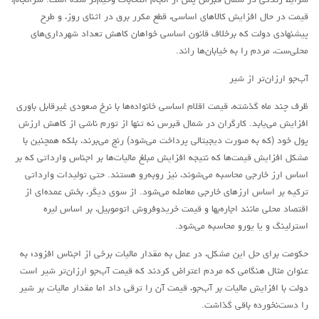
شرایط زندگی در شمال قبرس پس از انجام انتخابات وخیم‌تر شده است. سرانجام،
قیمت در حال افزایش کالاهای اساسی، قطع مکرر برق در اثنای روز، و طرح
روشنفکران مارکسیست
پیشنهادی دولت که برخلاف قانون اساسی خواهان کاهش تعداد شهرداری‌های
فعالان کارگری
محلی‌ست، مردم را به خیابان‌ها راند.
حزب کمونیست کارگری
آب‌جو ارزان‌تر از شیر
راه کارگر
ظرف چند ماه گذشته، قیمت اقلام اساسی خانواده‌ها با نرخ صعودی غیرقابل باوری
حزب کمونیست ایران
افزایش می‌یابد. کارگران در شمال قبرس نه تنها از تورم ناشی از کاهش ارزش
کومله
پول خود (که به صورت دیجیتالی پرداخت می‌شود) رنج می‌برند، بلکه همچنین با
مشکل افزایش قیمت‌ها که نتیجه افزایش مبلغ مالیات‌ها بر اجناس وارداتی که بر
اقلیت
اساس ارز خارجی محاسبه می‌شوند، نیز روبه‌رو هستند. حتی تولیدات وارداتی
اتحاد سوسیالیستی کارگری
ترکیه بر اساس ارزهای خارجی معامله می‌شود. از سوی دیگر، بخش عمده‌ای از
مائوئیست ها – سربداران
اقتصاد محلی مانند اجاره‌بها و قیمت خریدوفروش اتوموبیل، بر اساس لیره
استرلینگ و یا یورو محاسبه می‌شود.
IMT گرایش بین المللی مارکسیستی
SWP حزب کارگر سوسیالیست
حکومت برای حل این مشکل، در عمل به مقدار مالیات برخی از اجناس افزود؛ به
عنوان مثال هنگامی که مردم اعتراض ‌کردند که قیمت آب‌جو ارزان‌تر شیر است
آنارشیست ها
دولت با افزایش مالیات بر آب‌جو، قیمت آن را ترقی داد اما مقدار مالیات بر شیر
مارکسیسم
را دست‌نخورده باقی گذاشت.