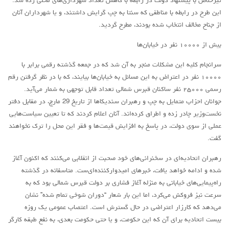
تیرخلاص با پیشنهاد دولت در رابطه با کاهش تعداد شهرداری‌های محلی زده شد.
حاکمیت
این طرح در رابطه با مناطقی که سنتا به چپ گرایش داشتند، و یا شهرداران آنان
اصلاح طلبان
از جناح مخالف انتخاب شده بودند، مطرح گردید.
ایران و غرب
بیش از ۱۰۰۰۰ نفر در خیابان‌ها
اصول
سرانجام کلیه این مشکلات منجر به آن شد که در جمعه گذشته رقمی برابر با
حزب پیشتاز
۱۰۰۰۰ نفر در اعتراض به این مسائل به خیابان‌ها بیایند، که با در نظر گرفتن رقم
برنامه انقلابی
رسمی ۲۵۰۰۰ نفر ساکنان قبرس شمالی تعداد قابل توجهی به شمار می‌آید.
جوانان احزاب متمایل به چپ‌ و رهبران سندیکاها از تاریخ 29 مارچ، در مقابل دفتر
انقلاب کارگری
نخست‌وزیر چادر زده و اطراق کرده‌اند. آنان اعلام کردند که تا تعیین سیاست‌هایی
سوسیالیسم
عملی از سوی دولت، در پاسخ به افزایش قیمت‌ها و فقر این محل را ترک نخواهند
گفت.
امپریالیسم
اتحاد مارکسیست ها
رهبران اتحادیه‌ای در سخنرانی‌های خود صحبت از انقلابی می‌کنند که اکنون آغاز
شده و ادامه خواهد یافت، خبرهای امیدوارکننده‌ای‌ست. متاسفانه در گذشته
انترناسیونالیسم
راه‌پیمایی‌های خیابانی به منزله آغاز فشاری بر دولت قبرس شمالی بود که به
خانه
سرعت نیز فروکش می‌کرد، اما این بار شعار “دوران شوخی تمام شده” نشان
می‌دهد که کارزار اعتراضی در حال گسترش است. اعتصاب عمومی یک روزه
English
بیست اتحادیه برای آن که این حکومت، و یا حتی حکومت بعدی، به نفع طبقه کارگر
هسته کارگران پيشتاز سوسياليست (خوزستان)