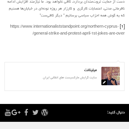
دست از حمایت ثروت‌مندان بردارد، کافی نخواهد بود. ما نیازمند افزایش ادامه
نافرمانی مدنی، اعتصابات کارگری و کارزار هر روزه توده‌ای در خیابان‌ها هستیم
که به گوش همه احزاب سیاسی برسانیم ” دیگر کافی‌ست”
https://www.internationaliststandpoint.org/northern-cyprus-
[1]
general-strike-and-protest-april-1st-jokes-are-over/
میلیتانت
سایت گرایش مارکسیست های انقلابی ایران
دنبال کنید: