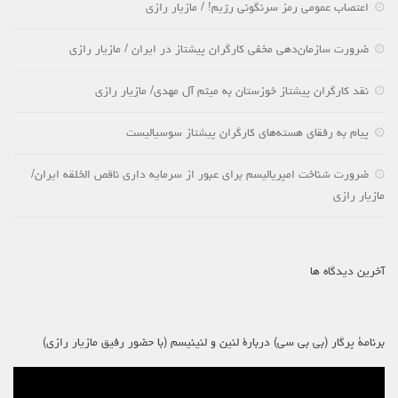
اعتصاب عمومی رمز سرنگونی رژیم! / مازیار رازی
ضرورت سازمان‌دهی مخفی کارگران پیشتاز در ایران / مازیار رازی
نقد کارگران پیشتاز خوزستان به میثم آل مهدی/ مازیار رازی
پیام به رفقای هسته‌های کارگران پیشتاز سوسیالیست
ضرورت شناخت امپریالیسم برای عبور از سرمایه داری ناقص الخلقه ایران/
مازیار رازی
آخرین دیدگاه ها
برنامۀ پرگار (بی بی سی) دربارۀ لنین و لنینیسم (با حضور رفیق مازیار رازی)