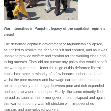
آمریکای لاتین
بحث
زنان
War Intensifies in Panjshir, legacy of the capitalist regime’s
کارگران
crisis!
اقتصادی
The deformed capitalist government of Afghanistan collapsed,
ادبی
as it failed to resolve the deep crisis it had created, and as it was
unable to provide welfare and comfort for the working class and
سیاسی
toiling masses. They did not pursue any policy that would benefit
نقد سیاسی
the working masses. Under the reign of this deformed liberal
فلسفی
capitalists’ state, a minority of a few became richer and fatter
whilst the poor masses and low wage-earners descended to
مباحثات
absolute poverty and the gap between poor and rich expanded
تئوری
and became wider and deeper. Finally, the same minority fled
abroad as soon as the former government collapsed and again
نقد
this war-torn country was left stricken with impoverished
کومله
masses and unemployed workers.