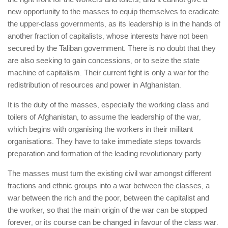
the right front for the workers and toilers, and it cannot give a
لنینیسم
new opportunity to the masses to equip themselves to eradicate
تروتسکیسم
the upper-class governments, as its leadership is in the hands of
استالینیسم
another fraction of capitalists, whose interests have not been
secured by the Taliban government. There is no doubt that they
آنارکو سندیکالیسم
are also seeking to gain concessions, or to seize the state
آموزش مارکسیستی
machine of capitalism. Their current fight is only a war for the
redistribution of resources and power in Afghanistan.
اجتماعی
It is the duty of the masses, especially the working class and
کمیته اقدام کارگری
toilers of Afghanistan, to assume the leadership of the war,
جوانان
which begins with organising the workers in their militant
زنان
organisations. They have to take immediate steps towards
preparation and formation of the leading revolutionary party.
ملیت ها
The masses must turn the existing civil war amongst different
تاریخی
fractions and ethnic groups into a war between the classes, a
شبکه همبستگی کارگری
war between the rich and the poor, between the capitalist and
تحلیل
the worker, so that the main origin of the war can be stopped
forever, or its course can be changed in favour of the class war.