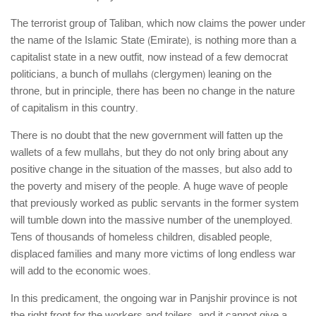
روشنفکران مارکسیست
The terrorist group of Taliban, which now claims the power under
فعالان کارگری
the name of the Islamic State (Emirate), is nothing more than a
capitalist state in a new outfit, now instead of a few democrat
حزب کمونیست کارگری
politicians, a bunch of mullahs (clergymen) leaning on the
راه کارگر
throne, but in principle, there has been no change in the nature
of capitalism in this country.
حزب کمونیست ایران
کومله
There is no doubt that the new government will fatten up the
wallets of a few mullahs, but they do not only bring about any
اقلیت
positive change in the situation of the masses, but also add to
اتحاد سوسیالیستی کارگری
the poverty and misery of the people. A huge wave of people
مائوئیست ها – سربداران
that previously worked as public servants in the former system
will tumble down into the massive number of the unemployed.
IMT گرایش بین المللی مارکسیستی
Tens of thousands of homeless children, disabled people,
SWP حزب کارگر سوسیالیست
displaced families and many more victims of long endless war
will add to the economic woes.
آنارشیست ها
مارکسیسم
In this predicament, the ongoing war in Panjshir province is not