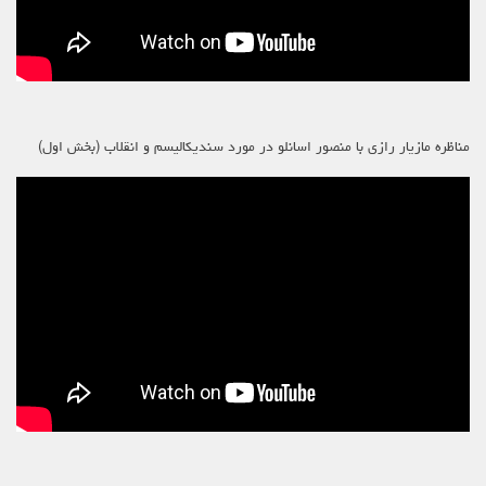
مناظره مازیار رازی با منصور اسانلو در مورد سندیکالیسم و انقلاب (بخش اول)