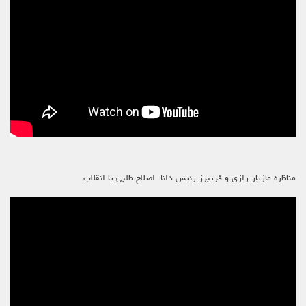
مناظره مازیار رازی و فریبرز رئیس دانا: اصلاح طلبی یا انقلاب