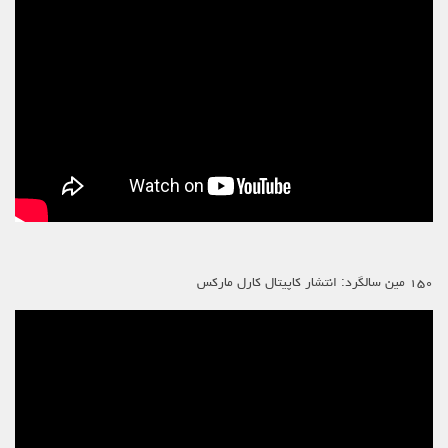
۱۵۰ مین سالگرد: انتشار کاپیتال کارل مارکس