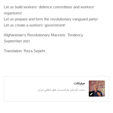
حاکمیت
Let us build workers’ defence committees and workers’
اصلاح طلبان
organisers!
ایران و غرب
Let us prepare and form the revolutionary vanguard party!
Let us create a workers’ government!
اصول
حزب پیشتاز
Afghanistan’s Revolutionary Marxists’ Tendency
September 2021
برنامه انقلابی
Translation: Reza Sepehr.
انقلاب کارگری
سوسیالیسم
امپریالیسم
اتحاد مارکسیست ها
میلیتانت
انترناسیونالیسم
سایت گرایش مارکسیست های انقلابی ایران
خانه
English
هسته کارگران پيشتاز سوسياليست (خوزستان)