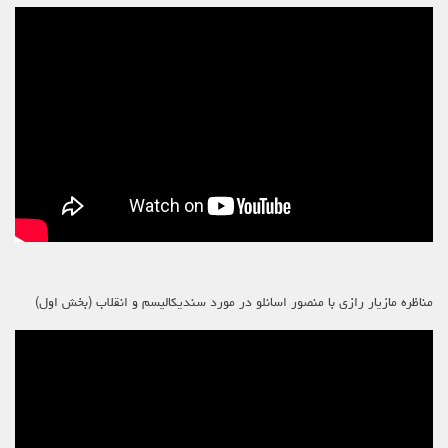
مناظره مازیار رازی با منصور اسانلو در مورد سندیکالیسم و انقلاب (بخش اول)