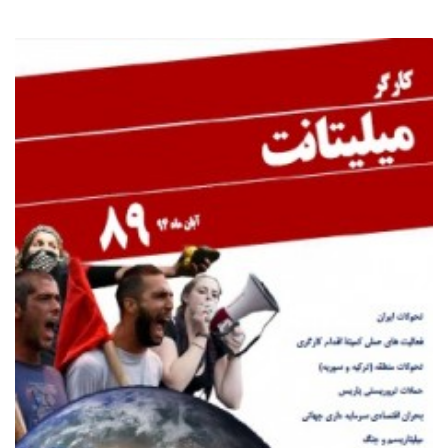
روشنفکران مارکسیست
فعالان کارگری
حزب کمونیست کارگری
راه کارگر
حزب کمونیست ایران
کومله
اقلیت
اتحاد سوسیالیستی کارگری
مائوئیست ها – سربداران
IMT گرایش بین المللی مارکسیستی
SWP حزب کارگر سوسیالیست
آنارشیست ها
مارکسیسم