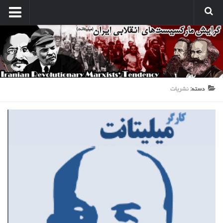
انتشارات
نشریه کارگر میلیتانت
نشر میلیتانت
کتب و جزوات
دسته:
نشریات
نشر همبستگی کارگری
صدای مارکسیستهای انقلابی
آرشیو مارکسیست ها در اینترنت
بین المللی
بحران امپریالیسم
نبرد کارگری
مسائل اقتصادی
مسایل منطقه