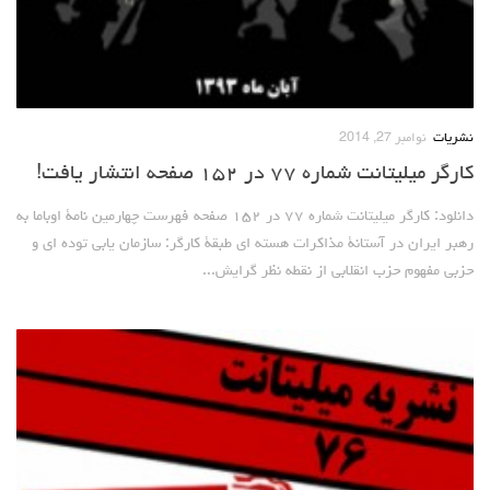
نشریات
نوامبر 27, 2014
کارگر میلیتانت شماره ۷۷ در ۱۵۲ صفحه انتشار یافت!
دانلود: کارگر میلیتانت شماره ۷۷ در ۱۵۲ صفحه فهرست چهارمین نامۀ اوباما به
رهبر ایران در آستانۀ مذاکرات هسته ای طبقۀ کارگر: سازمان یابی توده ای و
حزبی مفهوم حزب انقلابی از نقطه نظر گرایش...