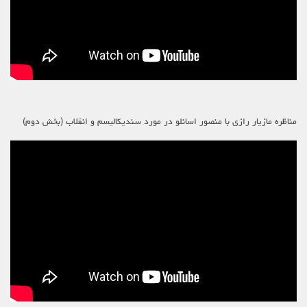
مناظره مازیار رازی با منصور اسانلو در مورد سندیکالیسم و انقلاب (بخش دوم)