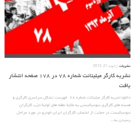
نشریات
ژانویه 21, 2015
نشریه کارگر میلیتانت شماره ۷۸ در ۱۷۸ صفحه انتشار
یافت
دانلود:‌شریه کارگر میلیتانت شماره ۷۸ فهرست تشکل سراسری کارگری و
هسته های کارگری سوسیالیستی به مثابۀ نطفه های اولیۀ حزب کارگران
سوسیالیست در حمایت از اعتصاب کارگران ایران خودرو در مورد مراحل
رسیدن به...