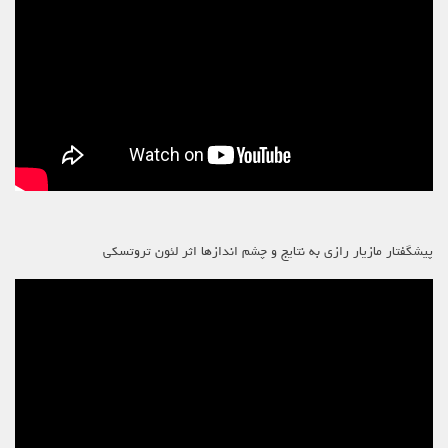
پیشگفتار مازیار رازی به نتایج و چشم اندازها اثر لئون تروتسکی