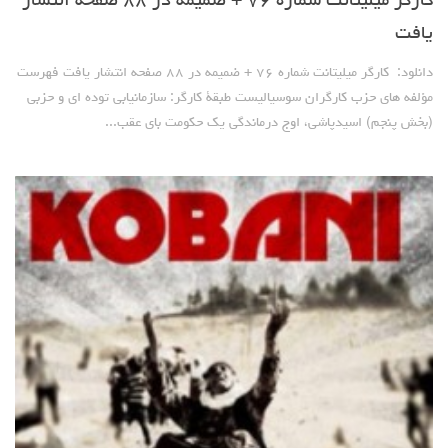
کارگر میلیتانت شماره ۷۶ + ضمیمه در ۸۸ صفحه انتشار
یافت
دانلود: کارگر میلیتانت شماره ۷۶ + ضمیمه در ۸۸ صفحه انتشار یافت فهرست
مؤلفه های حزب کارگران سوسیالیست طبقۀ کارگر: سازمانیابی توده ای و حزبی
(بخش پنجم) اسیدپاشی، اوج درماندگی یک حکومت بای عقب...