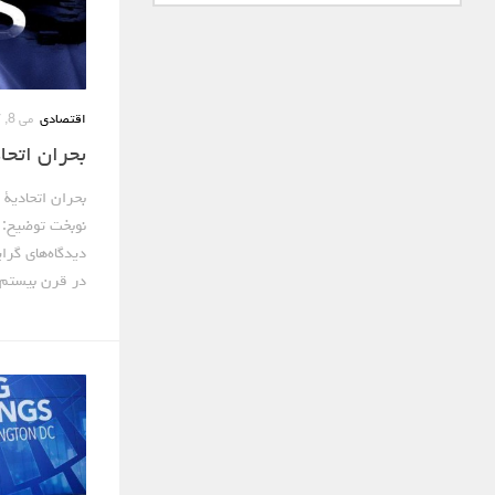
اقتصادی
می 8, 2017
بحران اتحاد
بحران اتحادیۀ 
نوبخت توضیح: مط
دیدگاه‌های گرا
در قرن بیستم م