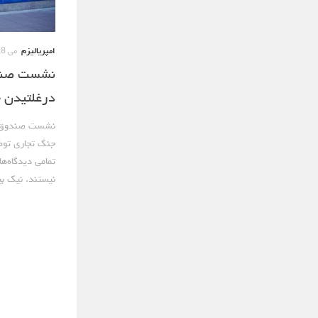
امپریالیزم
می 8, 2017
نشست صندوق
درغلتیدن ج
نشست صندوق بی
جنگ تجاری توضی
تمامی دیدگاه‌ه
نیستند. نیک بی