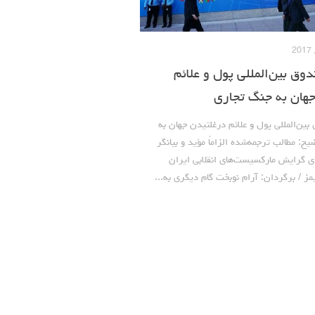
 بین‌المللی پول و علائم
هان به جنگ تجاری
ن‌المللی پول و علائم درغلتیدن جهان به
ح: مطالب ترجمه‌شده الزاماً مؤید و بیانگر
ای گرایش مارکسیست‌های انقلابی ایران
مز / برگردان: آرام نوبخت گام دیگری به...