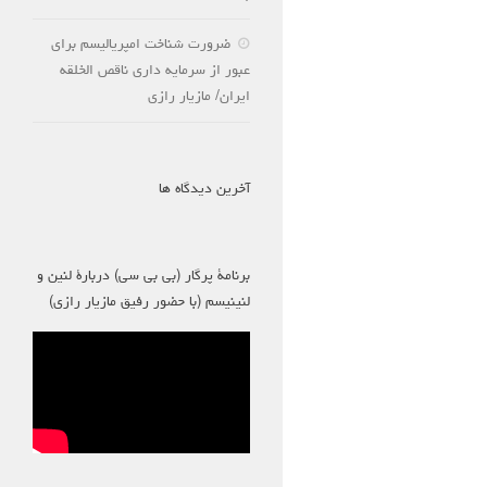
ضرورت شناخت امپریالیسم برای
عبور از سرمایه داری ناقص الخلقه
ایران/ مازیار رازی
آخرین دیدگاه ها
برنامۀ پرگار (بی بی سی) دربارۀ لنین و
لنینیسم (با حضور رفیق مازیار رازی)