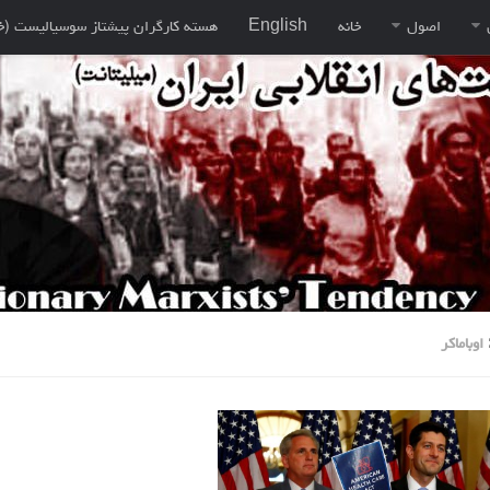
اصول
خانه
English
هسته کارگران پيشتاز سوسياليست (خ
اوباماکر