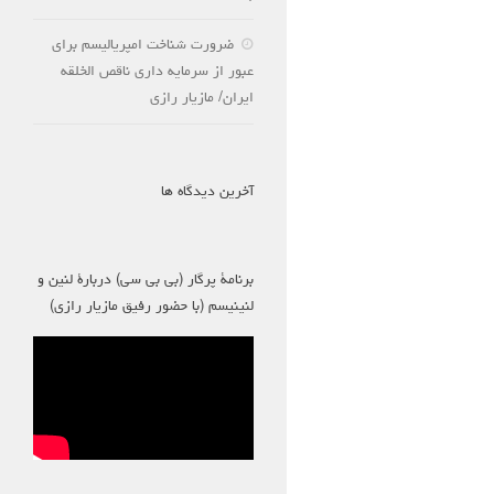
ضرورت شناخت امپریالیسم برای
عبور از سرمایه داری ناقص الخلقه
ایران/ مازیار رازی
آخرین دیدگاه ها
برنامۀ پرگار (بی بی سی) دربارۀ لنین و
لنینیسم (با حضور رفیق مازیار رازی)