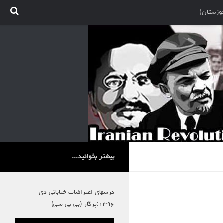
وزستان)
بیشتر بخوانید...
درسهای اعتراضات خیابانی دی
۱۳۹۶:پرگار (بی بی سی)