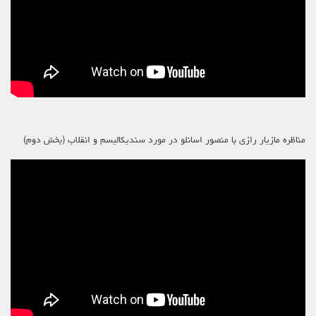
مناظره مازیار رازی با منصور اسانلو در مورد سندیکالیسم و انقلاب (بخش دوم)