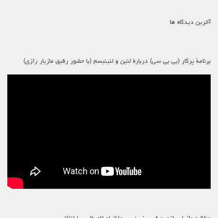
آخرین دیدگاه ها
برنامۀ پرگار (بی بی سی) دربارۀ لنین و لنینیسم (با حضور رفیق مازیار رازی)