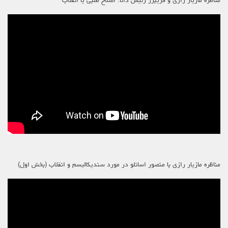
مناظره مازیار رازی و فریبرز رئیس دانا: اصلاح طلبی یا انقلاب
مناظره مازیار رازی با منصور اسانلو در مورد سندیکالیسم و انقلاب (بخش اول)