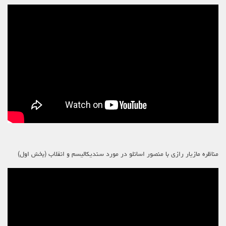
مناظره مازیار رازی با منصور اسانلو در مورد سندیکالیسم و انقلاب (بخش اول)