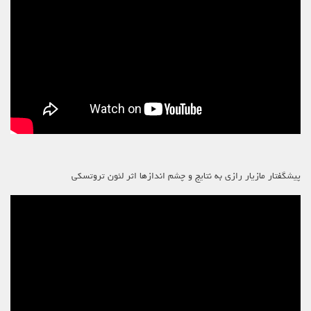
پیشگفتار مازیار رازی به نتایج و چشم اندازها اثر لئون تروتسکی