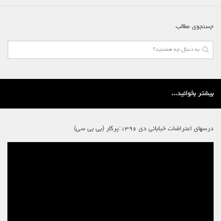
لنینیسم
تروتسکیسم
جستجوی مطالب
استالینیسم
آنارکو سندیکالیسم
آموزش مارکسیستی
اجتماعی
بیشتر بخوانید...
کمیته اقدام کارگری
جوانان
درسهای اعتراضات خیابانی دی ۱۳۹۶:پرگار (بی بی سی)
زنان
ملیت ها
تاریخی
شبکه همبستگی کارگری
تحلیل