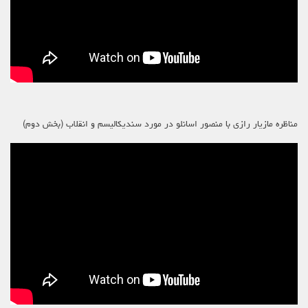
مناظره مازیار رازی با منصور اسانلو در مورد سندیکالیسم و انقلاب (بخش دوم)