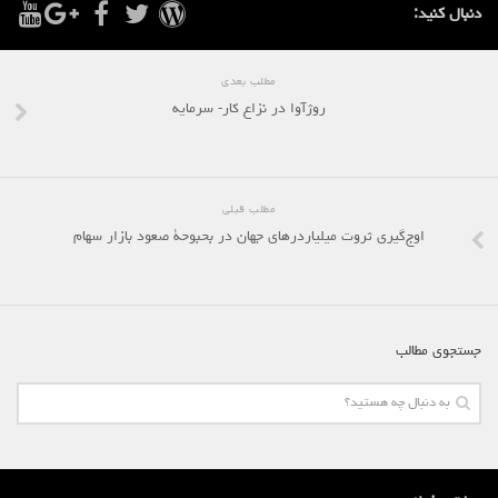
لنینیسم
دنبال کنید:
تروتسکیسم
استالینیسم
مطلب بعدی
روژآوا در نزاع کار- سرمایه
آنارکو سندیکالیسم
آموزش مارکسیستی
اجتماعی
مطلب قبلی
کمیته اقدام کارگری
اوج‌گیری ثروت میلیاردرهای جهان در بحبوحۀ صعود بازار سهام
جوانان
زنان
ملیت ها
جستجوی مطالب
تاریخی
شبکه همبستگی کارگری
تحلیل