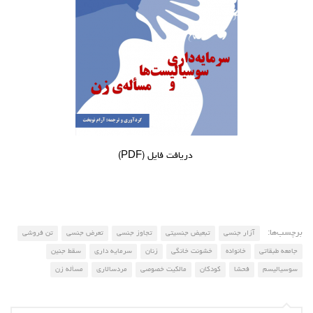
آمریکای لاتین
بحث
زنان
کارگران
اقتصادی
ادبی
دریافت فایل (PDF)
سیاسی
نقد سیاسی
فلسفی
مباحثات
برچسب‌ها:
آزار جنسی
تبعیض جنسیتی
تجاوز جنسی
تعرض جنسی
تن فروشی
جامعه طبقاتی
خانواده
خشونت خانگی
زنان
سرمایه داری
سقط جنین
تئوری
سوسیالیسم
فحشا
کودکان
مالکیت خصوصی
مردسالاری
مسأله زن
نقد
کومله