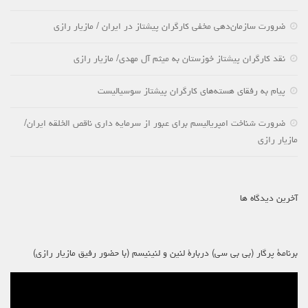
ضرورت سازمان‌دهی مخفی کارگران پیشتاز در ایران / مازیار رازی
نقد کارگران پیشتاز خوزستان به میثم آل مهدی/ مازیار رازی
پیام به رفقای هسته‌های کارگران پیشتاز سوسیالیست
ضرورت شناخت امپریالیسم برای عبور از سرمایه داری ناقص الخلقه ایران/
مازیار رازی
آخرین دیدگاه ها
برنامۀ پرگار (بی بی سی) دربارۀ لنین و لنینیسم (با حضور رفیق مازیار رازی)