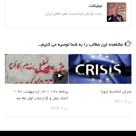
میلیتانت
روشنفکران مارکسیست
سایت گرایش مارکسیست های انقلابی ایران
فعالان کارگری
حزب کمونیست کارگری
راه کارگر
مشاهده این مطالب را به شما توصیه می کنیم...
حزب کمونیست ایران
کومله
اقلیت
اتحاد سوسیالیستی کارگری
مائوئیست ها – سربداران
بحران اتحادیۀ اروپا
برنامه ۱۹۷ – ۱۴ اردیبهشت ۹۷ –
IMT گرایش بین المللی مارکسیستی
اتحاد عمل و گزارشات اول ماه مه
می 8, 2017
SWP حزب کارگر سوسیالیست
می 4, 2018
آنارشیست ها
مارکسیسم