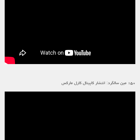
۱۵۰ مین سالگرد: انتشار کاپیتال کارل مارکس