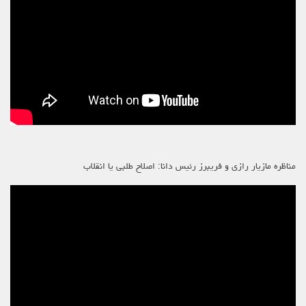
مناظره مازیار رازی و فریبرز رئیس دانا: اصلاح طلبی یا انقلاب