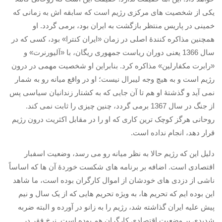
یکی از شخصیت های مرکزی رژیم است که سابقه اش به زمانی که
روشنفکران مارکسیست
خمینی در پاریس منتظر بازگشت به ایران بود، برمی گردد
.
او
فعالان کارگری
همچنین مذاکره کنندۀ اصلی در زمان
«
ایران کنترا
»
بود، کسی که در
حزب کمونیست کارگری
سال
1366
یعنی دوران ریاست جمهوری ریگان، با
«
آلیورنرت
»
و
راه کارگر
«
رابرت مکفارلین
»
مذاکره کرد
.
بنابراین او شخصیت مهمی در درون
حزب کمونیست ایران
رژیم است و به هیچ وجه لیبرال نیست؛ او در واقع میانه رو به شمار
نمی آید و گذشتۀ او هم تا آن جایی که به کشتار زندانیان سیاسی پس
کومله
از جنگ در سال
1367
برمی گردد، چنین چیزی را ثابت نمی کند
.
اقلیت
روحانی هرگز کوچک ترین کاری که او را در مقابل اکثریت درون رژیم
اتحاد سوسیالیستی کارگری
قرار دهد، انجام نداده است
.
مائوئیست ها – سربداران
دلیل این که رژیم حالا به نظر میانه رو می رسد، وضعیت اسفبار
IMT گرایش بین المللی مارکسیستی
اقتصادی است
.
اضافه بر برنامه های شکست خوردۀ آن ها که اساساً
SWP حزب کارگر سوسیالیست
ناشی از دزدی های خودشان از اموال کارگران بوده است، ما شاهد
آنارشیست ها
این بوده ایم که تحریم ها، به ویژه تحریم هایی که از یک سال و نیم
پیش علیه ایران گذاشته شد، رژیم را به زانو در آورده و البته ضربه
مارکسیسم
شدیدی بر وضعیت اقتصادی کارگران هم بوده است
.
نرخ فقر در