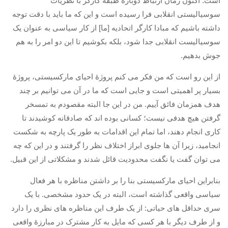
است
.
اکنون زمان ارتباط دوبارۀ طبقۀ کارگر با نظریات
سوسیالیستی انقلابی فرا رسیده است و این که ما باید با دقت توجه
داشته باشیم که مبادا کارگر اتحادیه
[
ما
]
از کار سیاسی به عنوان یک
سوسیالیست انقلابی جدا شود، بلکه بکوشیم تا این دو امر را به هم
جوش بدهیم
.
از این رو است که من فکر می کنم پروژۀ احیای مارکسیستی، پروژۀ
بسیار پر اهمیتی است و جایی است که ما در آن می توانیم بر چند
هدف همزمان فائق آییم
.
من در این جا البته مقصودم به تمسخر
گرفتن هیچ هدفی نیست؛ کسانی بوده اند که صادقانه کوشیدند تا
کاری انجام دهند، اما تمام این اقدامات به طور یک پارچه به شکست
انجامید، زیرا آن ها جلوی ابراز اختلاف نظر را گرفتند و در این که چه
می توان گفت یا نگفت محدودیت قائل شدند و مشکلاتی از این قبیل
.
بنابراین احیای مارکسیستی بنا را بر داشتن مناظره با هر فعال
سیاسی واقعی گذاشته است، البته در یک حدود مشخصی
.
با یک
سری حداقل های حیاتی
:
از یک طرف این مناظره های نظری را دارد
و از طرف دیگر با هر کسی که مایل به کار مشترک در مبارزۀ واقعی