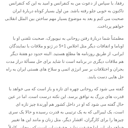
رفقا، با سپاس از دعوت من به کنفرانس و امید به این که کنفرانس
آمریکای لاتین
تاکنون به خوبی جلو رفته باشد
.
من اول بسیار کوتاه دربارۀ ایران
صحبت می کنم و بعد به موضوع بسیار مهم ساختن بین الملل انقلابی
بحث
خواهم پرداخت
.
زنان
مطمئناً شما دربارۀ رفتن روحانی به نیویورک، صحبت تلفنی او با
کارگران
اوباما و اتفاقات دیگر مثل اجلاس
1+5
در ژنو و ملاقات با نمایندگان
اقتصادی
ایرانی، از طریق روزنامه ها مطلع هستید
.
البته حدود دو هفتۀ دیگر
ادبی
هم ملاقات دیگری در برنامه است تا شاید برای حل مسألۀ دراز مدت
سیاسی
بحران و اختلافات بر سر انرژی اتمی و سلاح های هستی ایران به راه
نقد سیاسی
حل هایی دست یابند
.
فلسفی
گفته می شود که روحانی چهره ای تازه و باز است که می خواهد با
مباحثات
قدرت های بزرگ به توافق برسد
.
این نکته درست است
.
اما در عین
حال گفته می شود که او در داخل کشور هم آورندۀ چیز تازه ای
تئوری
است، یک لیبرالی که به یک ترتیبی به قدرت رسیده و حالا یک سری
نقد
چیزها را برای کارگران، اقشار دیگر، مثل زنان و مانند این ها تغییر
کومله
خواهد داد
.
این اما حقیقت ندارد
.
حقیقت این است که روحانی کاملاً