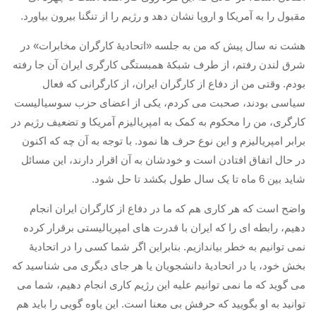
حاکمیت
مقبول را به آمریکا و اروپا نشان دهد و رژیم را از تنگنا بیرون بیاورد
.
اصلاح طلبان
هشت نه سال پیش که من به جلسه
«
اتحادیۀ کارگران مخابرات
»
در
ایران و غرب
شرق لندن رفتم، از طرف شبکۀ همبستگی کارگری ایران آن جا رفته
اصول
بودم
.
وقتی من از دفاع از کارگران ایران، از کارگرانی که فعال
حزب پیشتاز
سیاسی بودند، صحبت می کردم، یکی از اعضای حزب سوسیالیست
کارگری، من را محکوم به کمک به امپریالیزم آمریکا و تضعیف رژیم در
برنامه انقلابی
برابر امپریالیزم و این نوع حرف ها نمود
.
با توجه به آن چه که اکنون
انقلاب کارگری
در حال اتفاق افتادن است و خودشان به آن اقرار دارند، این مسائل
سوسیالیسم
شاید بین
6
ماه تا یک سال طول بکشد تا حل شود
.
امپریالیسم
واضح است که هر کاری هم که ما در دفاع از کارگران ایران انجام
اتحاد مارکسیست ها
دهیم، رابطه ای را که ایران با قدرت های امپریالیستی برقرار کرده
انترناسیونالیسم
نمی توانیم به خطر بیاندازیم
.
بنابراین اگر شما کسی را در اتحادیۀ
خانه
بخش خود، یا در اتحادیۀ دانشجویان یا هر جای دیگری می شناسید که
می گوید که ما نمی توانیم علیه این رژیم کاری انجام دهیم، شما می
English
توانید به او بگویید که حرفش بی معنا است
.
این یاوه گویی را باید هم
هسته کارگران پيشتاز سوسياليست (خوزستان)