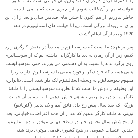
را با گمراه کردن کارگران دادند و این، آن خیانتی است که ما هنوز
نتوانسته ایم بر آن غالب شویم
.
این چیزی است که ما می باید به
خاطر بیاوریم، از هم اکنون تا جشن های صدمین سال و بعد از آن
.
این
برای ما رویداد بزرگی است، زیرابا خیانت های استالینیزم در دهه
1920
و بعد از آن ادغام گشت
.
پس بر عهدۀ ما است که سوسیالیزم را مجدداً در جنبش کارگری وارد
کنیم، زیرا از آن زمان به بعد ما کارگرانی داشته ایم که از سوسیالیزم
روی برگرداندند یا نسبت به آن دشمنی می ورزند
.
حتی سوسیالیست
هایی هستند که خود دیگر برخورد مثبتی با سوسیالیزم ندارند، زیرا
مفهوم سوسیالیزم به وسیله استالینیزم لکه دار شده است
.
بنابراین،
این وظیفه بر دوش ما است که تا نظریات سوسیالیستی را با طبقۀ
کارگر پیوند دوباره بزنیم و به هم جوش بدهیم تا بتوانیم بر آن خیانت
بزرگی که صد سال پیش رخ داد، فائق آییم و یک بدلیل
(
آلترناتیو
)
نوینی به طبقه کارگر بدهیم که بعد از آن همه اعتراضات خیابانی، بعد
از پنج شش سال بحران اخیر در سطح جهانی موفق نبوده و علیرغم
چندین اعتصاب عمومی در هیچ کشوری قدمی موثری برنداشته