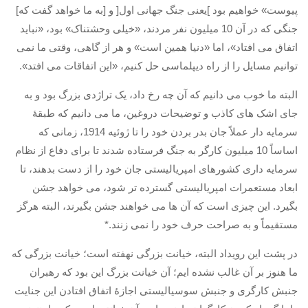
پیوست
»
خواهیم بود
]
یعنی جنگ جهانی اول
[
و
[
به ما خواهد گفت که
]
جنگی که در آن
10
میلیون نفر مردند،
«
خیلی وحشتناک
»
بود،
«
نباید
اتفاق می افتاد
»
، اما
«
دنیا همین است
»
و هر از گاهی، وقتی ما نمی
توانیم مسایل را از راه دیپلماسی حل کنیم،
«
این اتفاقات می افتد
».
البته ما خوب می دانیم که آن چه رخ داد، یک تراژدی بزرگ بود و به
جای اشک های کاذب و توضیحات دروغین، ما می دانیم که طبقۀ
سرمایه دار عملاً جان بدر بردن خود را تا ژوئیه
1914
، زمانی که
اساساً
10
میلیون کارگر به جنگ فرستاده شدند تا برای دفاع از نظام
سرمایه داری کشورهای امپریالیستی جان خود را از دست بدهند، تا
ابعاد مستعمرات امپریالیستی گسترده تر شود، می خواهد جشن
بگیرد
.
این چیزی است که آن ها می خواهند جشن بگیرند، البته هرگز
مستقیماً و به صراحت حرف خود را نمی زنند
.*
در پشت این رویداد البته، خیانت بزرگی نهفته است؛ خیانت بزرگی که
ما هنوز بر آن غالب نشده ایم؛ آن خیانت بزرگ این بود که رهبران
جنبش کارگری و جنبش سوسیالیستی اجازۀ اتفاق افتادن این جنایت