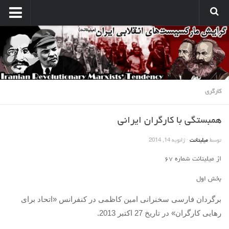
انتشارات
نشریه کارگر میلیتانت
نشر میلیتانت
کتب و جزوات
کارگری
نشر همبستگی کارگری
همبستگی با کارگران ایرانی
صدای مارکسیستهای انقلابی
آرشیو مارکسیست ها در اینترنت
توسط
میلیتانت
·
ژانویه 14, 2014
بین المللی
از میلیتانت شماره ۶۷
بحران امپریالیسم
بخش اول
نبرد کارگری
برگردان فارسی سخنرانی امین کاظمی در کنفرانس
«
اتحاد برای
مسائل اقتصادی
رهایی کارگران
»
در تاریخ
27
اکتبر
2013.
مسایل منطقه