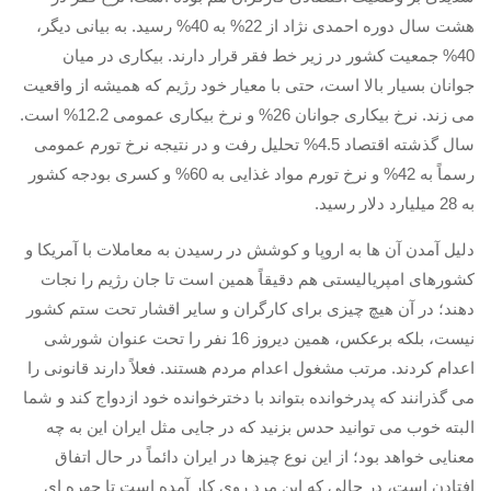
لنینیسم
هشت سال دوره احمدی نژاد از
22%
به
40%
رسید
.
به بیانی دیگر،
تروتسکیسم
40%
جمعیت کشور در زیر خط فقر قرار دارند
.
بیکاری در میان
استالینیسم
جوانان بسیار بالا است، حتی با معیار خود رژیم که همیشه از واقعیت
می زند
.
نرخ بیکاری جوانان
26%
و نرخ بیکاری عمومی
12.2%
است
.
آنارکو سندیکالیسم
سال گذشته اقتصاد
4.5%
تحلیل رفت و در نتیجه نرخ تورم عمومی
آموزش مارکسیستی
رسماً به
42%
و نرخ تورم مواد غذایی به
60%
و کسری بودجه کشور
اجتماعی
به
28
میلیارد دلار رسید
.
کمیته اقدام کارگری
دلیل آمدن آن ها به اروپا و کوشش در رسیدن به معاملات با آمریکا و
جوانان
کشورهای امپریالیستی هم دقیقاً همین است تا جان رژیم را نجات
زنان
دهند؛ در آن هیچ چیزی برای کارگران و سایر اقشار تحت ستم کشور
نیست، بلکه برعکس، همین دیروز
16
نفر را تحت عنوان شورشی
ملیت ها
اعدام کردند
.
مرتب مشغول اعدام مردم هستند
.
فعلاً دارند قانونی را
تاریخی
می گذرانند که پدرخوانده بتواند با دخترخوانده خود ازدواج کند و شما
شبکه همبستگی کارگری
البته خوب می توانید حدس بزنید که در جایی مثل ایران این به چه
تحلیل
معنایی خواهد بود؛ از این نوع چیزها در ایران دائماً در حال اتفاق
افتادن است، در حالی که این مرد روی کار آمده است تا چهره ای