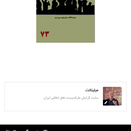
آمریکای لاتین
بحث
زنان
کارگران
اقتصادی
ادبی
سیاسی
نقد سیاسی
فلسفی
میلیتانت
مباحثات
سایت گرایش مارکسیست های انقلابی ایران
تئوری
نقد
کومله