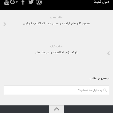
دنبال کنید:
روشنفکران مارکسیست
فعالان کارگری
مطلب بعدی
حزب کمونیست کارگری
تعیین گام های اولیه در مسیر تدارک انقلاب کارگری
راه کارگر
حزب کمونیست ایران
مطلب قبلی
کومله
مارکسیزم، اخلاقیات و طبیعت بشر
اقلیت
اتحاد سوسیالیستی کارگری
مائوئیست ها – سربداران
جستجوی مطالب
IMT گرایش بین المللی مارکسیستی
SWP حزب کارگر سوسیالیست
آنارشیست ها
مارکسیسم