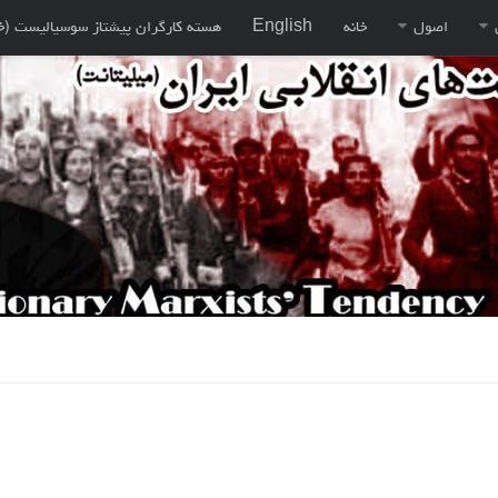
اصول
خانه
English
هسته کارگران پيشتاز سوسياليست (خ