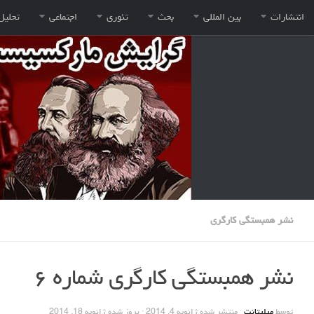
انتشارات
بین المللی
بحث
تئوری
اجتماعی
تحلیل
نشر همبستگی کارگری
نشر همبستگی کارگری شماره ۶
توسط
میلیتانت
· منتشر شده
ژانویه 4, 2014
· بروز شده
ژانویه 18, 2014