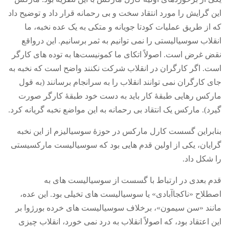
این گرایش را مورد انتقاد سخت و بی رحمانه قرار داد و توضیح داد
که از طریق عملیات کودتا جویانه و متکی به یک عده نخبه، ما
انقلاب سوسیالیستی را نمی توانیم به ثمر برسانیم
.
این درواقع
نقض غرض است
.
اصولاً اتکای ما کمونیست‌ها به توده های کارگر
است
.
اگر کارگران در انقلاب شرکت نکنند واضح است که نخبه به
جای کارگران نمی توانند انقلاب را به سرانجام برسانند
(
به قول
مارکس رهایی طبقۀ کار باید به دست خود طبقۀ کارگر صورت
گیرد
).
مارکس یک انتقاد بی رحمانه به این مواضع نخبه گریانه کرد
.
بنابراین گسست کارل مارکس در حوزۀ سوسیالیزم از این نخبه
گرایان، یکی از اولین قدم هایی بود که سوسیالیست مارکسیستی
را شکل داد
.
قدم بعدی در ارتباط با گسست از سوسیالیست های به
اصطلاح
«
ناکجاآبادی
»
یا سوسیالیست های تخیلی بود
.
این عده،
مانند
«
سن سیمون
»
، برخلاف سوسیالیست های خرده بورژوا بر
این اعتقاد بود، که اصولاً انقلاب به درد نمی خورد، انقلاب چیزی