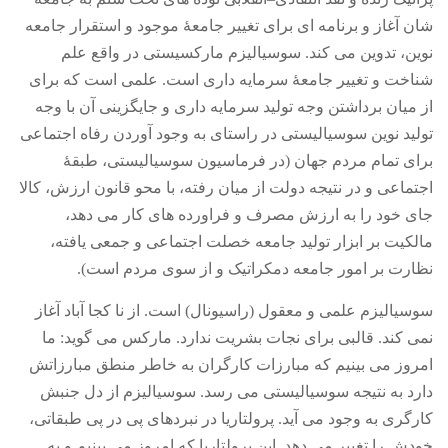
شان آغاز و برنامه ای برای تغییر جامعۀ موجود و استقرار جامعه
نوین، تدوین می کند
.
سوسیالیزم مارکسیستی در واقع علم
شناخت و تغییر جامعۀ سرمایه داری است
.
علمی است که برای
از میان برداشتن وجه تولید سرمایه داری و جایگزینی آن با وجه
تولید نوین سوسیالیستی در راستای به وجود آوردن رفاه اجتماعی
برای تمام مردم جهان
(
در فرماسیون سوسیالیستی، طبقۀ
اجتماعی و در نتیجه دولت از میان رفته، با محو قانون ارزش، کالا
جای خود را به ارزش مصرف و فراورده های کار می دهد،
مالکیت بر ابزار تولید جامعه خصلت اجتماعی و جمعی یافته،
نظارت بر امور جامعه دمکراتیک و از سوی مردم است
).
سوسیالیزم علمی و معقول
(
راسیونال
)
است
.
از نا کجا آباد آغاز
نمی کند
.
قالبی برای نجات بشریت ندارد
.
مارکس می گوید
:
ما
امروز می بینیم که مبارزات کارگران به خاطر منطق مبارزاتش
دارد به نتیجه سوسیالیستی می رسد
.
سوسیالیزم از دل جنبش
کارگری به وجود می آید
.
پرولتاریا در نبردهای پی در پی طبقاتی،
خودش را تغییر می دهد
.
این پرولتاریا که امروز می بینیم و به