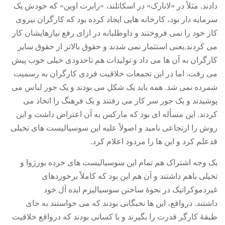
دادند
.
مثلاً در
«
لانارک
»
در اسکاتلند،
«
رابرت اوین
»
که خودش یک
سرمایه دار بود، کارخانه هایی ایجاد کرده بود که کارگران نیروی
کار خود را نمی فروختند و داوطلبانه در ازای رفع نیازهایشان کار
می کردند
.
یعنی استثمار نمی شدند و حقوق بالاتر از حقوق سایر
کارگران به آن ها می داد و تولیدات هم تاحدودی خیلی خوب پیش
می رفت
.
اما در این تجمعات خلاقیت فردی کارگران به رسمیت
شمرده نمی شد
.
همه باید یک شکل می بودند و یک جور لباس می
پوشیدند و یک جور سر کار می رفتند و یک فرهنگ را اتخاذ می
کردند
.
این مسأله ای بود که مارکس به آن اعتراض داشت و این
روش را ارتجاعی نامید و اصولاً علیه این سوسیالیست های تخیلی
قدعلم کرد و این ها را مردود اعلام کرد
.
یک وجه اشتراک هم تمام این سوسیالیست های خرده بورژوا و
تخیلی باهم داشتند و آن هم این بود که کاملاً برخوردهای
غیردموکراتیک در نحوۀ ساختن سوسیالیزم ایده آل خود
داشتند
.
درواقع، این ها نخبگانی بودند که می خواستند به جای
طبقۀ کارگر قدرت را بگیرند و یا کسانی بودند که درواقع خلاقیت