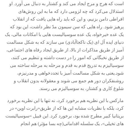
است که هرج و مرج ایجاد می کند و کشتار به دنبال می آورد
.
او
استدلال می‌کرد که چه لزومی دارد که ما به این روش‌های
افراطی دامن بزنیم، و این که باید راه هایی یافت که از انقلاب
پرهیز شود
.
راه هایی که سن سیمون مدّ نظر داشت، این بود که
یک عده خیرخواه، یک عده سوسیالیست هایی با امکانات مالی، یک
دنیای ایده آل ای
(
یک ناکجاآبادی
)
می سازند که به شکل مسالمت
آمیز از طریق مذاکرات از بالا، از طریق ایجاد رفاه های اجتماعی،
از طریق نخبگانی که امور را در دست داشته و تنظیم می کنند،
سوسیالیزم به تدریج قدم به قدم و مرحله به مرحله ساخته می
شود
.
یعنی به شکل مسالمت آمیز با تجددخواهی و مدرنیزم،
روشنفکران دور هم جمع می شوند و معقولانه بدون انقلاب و
شلوغ کاری و کشتار، به سوسیالیزم می رسند
.
مارکس با این نظریه هم برخورد کرد، نه تنها با این نظریه برخورد
کرد، بلکه با نظریات مشابه این ها که از طریق
«
رابرت اوین
»
در
بریتانیا کبیر مطرح شده بود، برخورد کرد
.
این قبیل
«
سوسیالیست
های تخیلی
»
، یک سلسله اقداماتی
(
چه بسا مؤثر
)
هم انجام