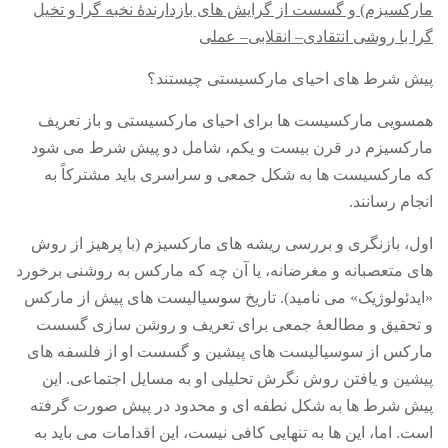
مارکسیزم
)
و گسست از گرایش های بازدارندۀ نخبه گرا و تخیل
گرا با روشی انتقادی
–
انقلابی– عملی
پیش شرط های احیای مارکسیستی چیستند؟
همسویی مارکسیست ها برای احیای مارکسیستی و باز تعریف
مارکسیزم در قرن بیست و یکم، شامل دو پیش شرط می شود
که مارکسیست ها به شکل جمعی و سراسری باید مشترکاً به
انجام رسانند
.
اول
، بازنگری و بررسی ریشه های مارکسیزم
(
با پرهیز از روش
های متعصبانه و مغرضانه، یا آن چه که مارکس به روشنی برخورد
«
ایدئولوژیک
»
می نامید
).
تاریخ سوسیالیست های پیش از مارکس
و تحقیق و مطالعۀ جمعی برای تعریف و روشن سازی گسست
مارکس از سوسیالیست های پیشین و گسست او از فلسفه های
پیشین و یافتن روش نگرش تحلیلی او به مسایل اجتماعی
.
این
پیش شرط ها به شکل نطفه ای و محدود در پیش صورت گرفته
است
.
اما، این ها به تنهایی کافی نیست، این اقدامات می باید به