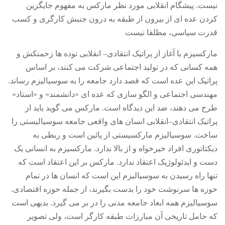
نیست
.
پیشگام انقلابی مورد نظر مارکس به مفهوم جایگزین
کردن عده ای از بیرون از طبقه به درون جنبش کارگری و کسب
قدرت سیاسی، مطلقا نیست
مارکسیزم با آغاز از پراتیک انتقادی
–
انقلابی توده ها زحمتکش و
همه کسانی که در تولید اجتماعی شرکت می کنند، بر اساس
پراتیک این عده است که قصد دارد جامعه را به سوسیالیزم رساند
.
مهندسی اجتماعی و الگو سازی که عده ای
«
دانشمند
»
و
«
استاد
»
طرح می دهند، ضد این دیدگاه است
.
مارکس می گوید باید از
پراتیک انتقادی
–
انقلابی انسان های واقعی جامعه سوسیالیستی را
ساخت
.
سوسیالیزم مارکسیستی از پائین است و ربطی به
دیکتاتوری افراد خیرخواه و از بالا ندارد
.
مارکسیزم به انسانی یک
دست و ایدئولوژیک اعتقاد ندارد
.
مارکس بر این اعتقاد است که
تنها راه رسیدن به سوسیالیزم این است که انسان ها در تمام
حوزه ها سرنوشت خود را بدست بگیرند، از جمله حوزه اقتصادی
.
سوسیالیزم همه ابعاد جامعه مدنی را در بر می گیرد
.
بدیهی است
که حامل تاریخی آن مبارزات طبقه کارگر است، ولی تصویر