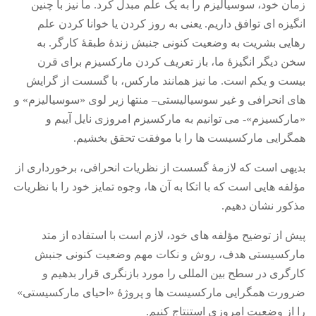
زمان خود، سوسیالیزم را به یک علم مبدل کرد
.
ما نیز با چنین
روشنفکران مارکسیست
انگیزه ای توافق داریم
.
یعنی به روز کردن یا خوانا کردن علم
فعالان کارگری
رهایی بشریت به وضعیت کنونی جنبش زندۀ طبقۀ کارگر
.
به
سخن دیگر انگیزۀ ما، باز تعریف کردن مارکسیزم برای قرن
حزب کمونیست کارگری
بیست و یکم است
.
ما نیز همانند مارکس، با گسست از گرایش
راه کارگر
های انحرافی و غیر سوسیالیستی
–
منتها زیر لوی
«
سوسیالیزم
»
و
حزب کمونیست ایران
«
مارکسیزم
»-
می توانیم به مارکسیزم امروزی نایل آییم و
کومله
همگرایی مارکسیست ها را با موفقت تحقق بخشیم
.
اقلیت
بدیهی است که لازمۀ گسست از نظریات انحرافی، برخورداری از
اتحاد سوسیالیستی کارگری
مؤلفه هایی است که با اتکا به آن ها، وجوه تمایز خود را با نظریات
مائوئیست ها – سربداران
مذکور نشان دهیم
.
IMT گرایش بین المللی مارکسیستی
پیش از توضیح مؤلفه های خود، لازم است با استفاده از متد
SWP حزب کارگر سوسیالیست
مارکسیستی هدف، روش و نکات مهم وضعیت کنونی جنبش
کارگری در سطح بین المللی را مورد بازنگری قرار بدهیم و
آنارشیست ها
ضرورت همگرایی مارکسیست ها و پروژۀ
«
احیای مارکسیستی
»
مارکسیسم
را از وضعیت امروزی استنتاج کنیم
.