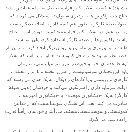
مشاهدۀ شکست انقلاب کبیر فرانسه به یک سلسله عقاید رسیدند
.
جناح چپ ژاکوبین ها به رهبری
«
بابوف
»
، استدلال می کردند که
اصولاً طبقۀ کارگر به طور اعم کلمه قادر به انقلاب دیگر نیست،
زیرا در عمل در انقلاب کبیر فرانسه شکست‌ خورده است
.
جناح
راست ژاکوبین ها از طبقۀ کارگر استفاده کرد، ولی نتوانست
طبقه را به پیروزی برساند و باید روش دیگر اتخاذ کرد
.
بنابراین، از
نقطه نظر
«
بابوف
»
، راه حل کمونیست ها این باید باشد که انقلاب
توسط عده ای نخبه و خبره در امور سوسیالیستی، سازمان
یابد
.
این نخبگان سوسیالیست از طرق مختلف، با ابزار مختلف،
کارهای تروریستی و یا کارهای رادیکال، به یک حدی می رسند که
دولت سرمایه داری را سرنگون می‌کنند و خودشان
(
بدون طبقۀ
کارگر
)
به یک
«
دیکتاتوری موقت
»
، یا
«
دیکتاتوری آموزنده
»
،
مبادرت می کنند
.
یعنی این نخبگان سوسیالیست که از فعالین
کمونیستی و سوسیالیستی هستند، می آیند و خودشان رأساً قدرت
را به دست می گیرند
.
یکی از برخوردهای اولیۀ کارل مارکس با این نظریه بود
.
مارکس