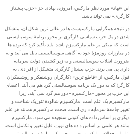
این
«
نهاد
»
مورد نظر مارکس، امروزه، نهادی جز
«
حزب پیشتاز
کارگری
»
نمی تواند باشد
.
در نتیجه همگرایی مارکسیست ها در عالی ترین شکل آن، متشکل
شدن در یک حزب سیاسی کارگری بر محور برنامۀ سوسیالیستی
است که متکی بر علم مارکسیزم باشد
.
باید تأکید کرد که توده ها
در مبارزات روزمزۀ خود به آگاهی سوسیالیستی نایل می آیند و به
ضرورت انقلاب سوسیالیستی و به زیر کشیدن دولت سرمایه
داری پی می برند
.
حزب پیشتاز کارگری متشکل از افرادی، به
قول مارکس، از
«
قاطع ترین
» (
کارگران روشنفکر و روشنفکران
کارگر
)
که به دور یک برنامه سوسیالستی گرد هم می آیند
.
اعضای
این حزب بر محور
«
مارکسیزم
»
دور هم گرد نمی آیند، زیرا
مارکسیزم یک علم است
.
مارکسیزم شالودۀ تئوریک شناخت و
تغییر جامعۀ سرمایه داری است
.
صحت مارکسیزم همانند هر علم
دیگری بر اساس داده های کنونی سنجیده می شود
.
مارکسیزم
مانند هر علمی بر اساس داده های نوین، قابل تغییر و تکامل است
.
بنابراین فعالان مارکسیست بر محور یک برنامۀ سوسیالیستی و