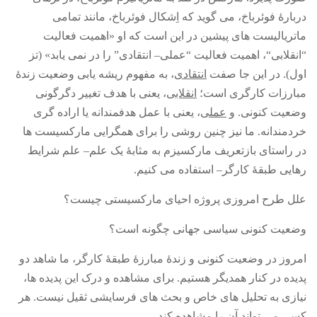
دربارۀ فوئرباخ، می گوید که اِشکال فوئرباخ، مانند تمامی
ماتریالیست های پیشین در این است که او
«
اهمیت فعالیت
“
انقلابی
“
، اهمیت فعالیت
“
عملی
–
انتقادی
”
را در نمی یابد
» (
تز
اول
).
در این جا صفت
انتقادی
، به مفهوم ریشه یابی وضعیت زندۀ
مبارزات کارگری است؛
انقلابی
، یعنی با هدف تغییر دگرگونی
وضعیت کنونی
.
و
عملی
، یعنی با عمل هدفمندانه یا اراده گری
خردمندانه
.
ما نیز چنین روشی را برای همگرایی مارکسیست ها
در راستای بازتعریف مارکسیزم به مثابۀ یک علم
–
علم شرایط
رهایی طبقۀ کارگر
–
استفاده می کنیم
.
علل طرح امروزی پروژه احیای مارکسیستی چیست؟
وضعیت کنونی سیاسی جهانی چگونه است؟
امروز در وضعیت کنونی و زندۀ مبارزۀ طبقۀ کارگر، ما شاهد دو
پدیده در کنار همدیگر
هستیم
.
برای مشاهده و درک این پدیده ها،
نیازی به تحلیل های خاص و بحث های فرسایشی ثقیل نیست
.
هر
کسی می تواند آن را مشاهده کند
.