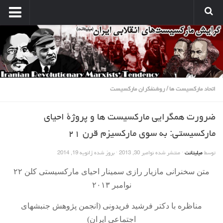
انتشارات
نشریه کارگر میلیتانت
نشر میلیتانت
کتب و جزوات
اتحاد مارکسیست ها
/
روشنفکران مارکسیست
نشر همبستگی کارگری
ضرورت همگرایی مارکسیست ها و پروژۀ احیای
صدای مارکسیستهای انقلابی
مارکسیستی: به سوی مارکسیزم قرن ۲۱
آرشیو مارکسیست ها در اینترنت
توسط
میلیتانت
· منتشر شده
نوامبر 30, 2013
· بروز شده
ژانویه 19, 2014
بین المللی
متن سخنرانی
مازیار رازی
سمینار احیای مارکسیستی کلن ۲۲
بحران امپریالیسم
نوامبر ۲۰۱۳
نبرد کارگری
مسائل اقتصادی
مناظره با دکتر فرشید فریدونی
(
انجمن پژوھش جنبشھای
اجتماعی ايران
)
مسایل منطقه