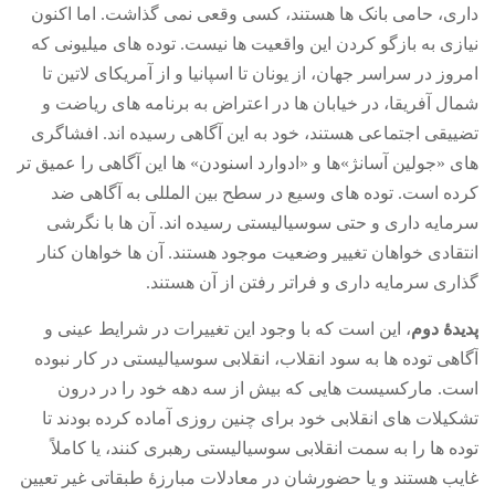
داری، حامی بانک ها هستند، کسی وقعی نمی گذاشت
.
اما اکنون
نیازی به بازگو کردن این واقعیت ها نیست
.
توده های میلیونی که
امروز در سراسر جهان، از یونان تا اسپانیا و از آمریکای لاتین تا
شمال آفریقا، در خیابان ها در اعتراض به برنامه های ریاضت و
تضییقی اجتماعی هستند، خود به این آگاهی رسیده اند
.
افشاگری
های
«
جولین آسانژ
»
ها و
«
ادوارد اسنودن
»
ها این آگاهی را عمیق تر
کرده است
.
توده های وسیع در سطح بین المللی به آگاهی ضد
سرمایه داری و حتی سوسیالیستی رسیده اند
.
آن ها با نگرشی
انتقادی خواهان تغییر وضعیت موجود هستند
.
آن ها خواهان کنار
گذاری سرمایه داری و فراتر رفتن از آن هستند
.
پدیدۀ دوم
، این است که با وجود این تغییرات در شرایط عینی و
آگاهی توده ها به سود انقلاب، انقلابی سوسیالیستی در کار نبوده
است
.
مارکسیست هایی که بیش از سه دهه خود را در درون
تشکیلات های انقلابی خود برای چنین روزی آماده کرده بودند تا
توده ها را به سمت انقلابی سوسیالیستی رهبری کنند، یا کاملاً
غایب هستند و یا حضورشان در معادلات مبارزۀ طبقاتی غیر تعیین