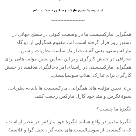
آمریکای لاتین
از جزوه به سوی مارکسیزم قرن بیست و یکم
بحث
**********************
زنان
همگرایی مارکسیست ها در وضعیت کنونی در سطح جهانی در
کارگران
دستور روز قرار گرفته است
.
اما، مفهوم همگرایی از دیدگاه
مارکسیستی، یعنی گسست از یک سلسله نظریات و سنن
اقتصادی
انحرافی در جنبش کارگری و بر این اساس تعیین مؤلفه هایی برای
ادبی
همگرایی مارکسیستی در راستای امر دخالتگری هدفمند در جنبش
سیاسی
کارگری برای تدارک انقلاب سوسیالیستی
.
نقد سیاسی
برای تعیین مؤلفه های همگرایی، مارکسیست ها باید به نظریات،
فلسفی
شیوۀ نگرش و متد خود کارل مارکس رجعت کنند
.
مباحثات
انگیزۀ ما چیست؟
تئوری
انگیزۀ ما نیز در واقع همانند انگیزۀ خود مارکس در عصر او است،
نقد
که با گسست از سوسیالیست های نخبه گرا، تخیل گرا و فلاسفۀ
کومله