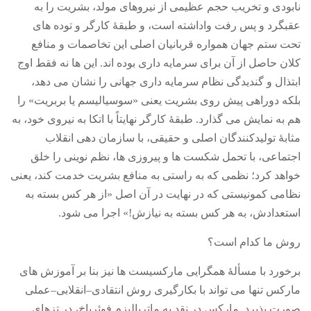
نابودی و تخریب حجم عظیمی از نیروهای مولد، بشریت را به
عقبگرد و پس رفت واداشته است، و طبقۀ کارگر و توده های
تحت ستم جهان همواره قربانیان اصلی این تخاصمات و منافع
کلان حاصل از آن برای سرمایه داری بوده اند
.
این ها نه فقط اوج
ابتذال و گندیدگی نظام سرمایه داری جهانی را نشان می دهد،
بلکه دوراهی پیش روی بشریت یعنی
«
سوسیالیسم یا بربریت
»
را
هم به نمایش می گذارد
.
طبقۀ کارگر نهایتاً با اتکا به نیروی خود، به
مثابۀ تولیدکنندگان اصلی و حقیقی، با سازمان دهی انقلاب
اجتماعی، با تحمل شکست ها و پیروزی ها، نظم نوینی را خلق
خواهد کرد؛ نظمی که به راستی به منافع بشریت خدمت کند، یعنی
نظامی کمونیستی که در نهایت در آن اصل
«
از هر کس بسته به
استعدادش، به هر کس بسته به نیازش
!»
اجرا می شود
.
روش ما کدام است؟
برخورد با مسألۀ همگرایی مارکسیست ها نیز بنا بر آموزش های
مارکس تنها می تواند با بکارگیری روش انتقادی
–
انقلابی
–
عملی
صورت پذیرد
.
مارکس در نقد به ماتریالیزم فوئرباخ، در تزهای