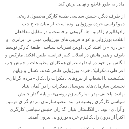
مادر به طور قاطع و نهایی برش کند
.
از طرف دیگر، جنبش سیاسی طبقۀ کارگر محصول تاریخی
دموکراسی خرده بورژوایی بوده است
.
از میان جناح چپ
رادیکالیزم ژاکوبین ها، گروهی برخاست و در مقابل مدافعان
انقلاب بورژوایی و عوام فریبی های بورژوایی مبنی بر
«
برابری
»
و
«
برادری
»
را افشا کرد
.
اولین نظریات سیاسی طبقۀ کارگر توسط
بابوف و همراهانش در انقلاب کبیر فرانسه طنین افکند
.
مارکس و
انگلس نیز خود در ابتدا به عنوان همکاران مطبوعات و جنبش چپ
افراطی دمکراتیک خرده بورژوایی ظاهر شدند
.
لاسال و ویلهم
لیبکنشت با انشعاب از نیروهای دمکرات رادیکال
«
مردم گرایان
»
،
نخستین سازمان های سوسیال دمکرات را در آلمان بنیاد
نهادند
.
پلخانف، پدر
«
مارکسیزم روسی
»
، و پایه گذار جنبش
سیاسی کارگری روسیه در ابتدا عضو سازمان مردم گرای
«
زمین
و آزادی
»
بود
.
در انگلستان بنیان گذاران جنبش سیاسی کارگری
اکثراً از درون رادیکالیزم خرده بورژوایی بیرون آمدند
.