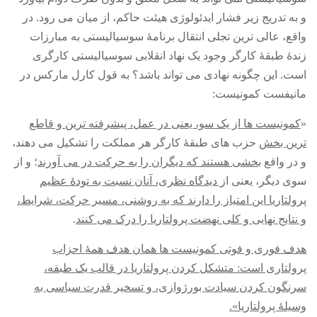
و به تدریج زیر فشار ایدئولوژی هیئت حاکم، از میان می رود
.
در
واقع، عالی ترین تجلی انتقال برنامۀ سوسیالیستی به مبارزات
زندۀ طبقۀ کارگر وجود یک نهاد انقلابی سوسیالیستی کارگری
است
.
این چگونه نهادی می تواند باشد؟ به قول کارل مارکس در
مانیفست کمونیست
:
«
کمونیست ها از یک سو، یعنی در عمل، پیشرفته ترین و قاطع
ترین بخش
حزب های طبقۀ کارگر هر مملکت را تشکیل می دهند،
و در واقع
بخشی هستند که دیگران را به حرکت در می آورند
؛ و از
سوی دیگر، یعنی ا
ز دیدگاه نظری، آنان نسبت به تودۀ عظیم
پرولتاریا این امتیاز را دارند که به روشنی، مسیر حرکت، شرایط،
و نتایج نهایی و کلی نهضت پرولتاریا را درک می کنند
.
هدف فوری و فوتی کمونیست ها همان هدف همۀ احزاب
پرولتاری است
:
متشکل کردن پرولتاریا در قالب یک طبقه،
سرنگون کردن سیادت بورژوازی، و تسخیر قدرت سیاسی به
وسیلۀ پرولتاریا
».