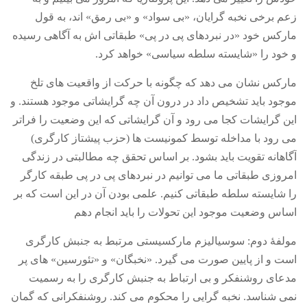
زعم برخی نخبه گرایان،
«
بی سواد
»
و
«
بی رمق
»
اند، به قول
مارکس خود
«
در نبردهای پی در پی
»
طبقاتی اش به آگاهی رسیده
و خود را
«
شایسته سلطه سیاسی
»
خواهد کرد
.
مارکس نشان می دهد که چگونه با حرکت از واقعیت های تلخ
موجود باید تشخیص داد در درون آن چه گرایشاتی موجود هستند
.
و
این گرایشات کجا می رود و آن گرایشاتی که این وضعیت را فراتر
می رود با مداخله توسط کمونیست ها
(
حزب پیشتاز کارگری
)
آگاهانه تقویت باید بشود
.
بر اساس تحقق چه مطالبتی در زندگی
امروزی طبقاتی ما می توانیم در نبردهای پی در پی طبقه کارگر
را شایسته سلطه طبقاتی کنیم
.
علمی بودن آن در این است که بر
اساس وضعیت موجود این تحولات را باید انجام دهم
مولفۀ دوم
:
سوسیالیزم مارکسیستی مرتبط به جنبش کارگری
است و از پایین صورت می گیرد
. «
نخبگان
»
و
«
تئورسین
»
های پر
مدعای روشنفکر و بی ارتباط به جنبش کارگری را به رسمیت
نمی شناسد
.
نخبه گرایی را محکوم می کند
.
روشنفکرانی که گمان