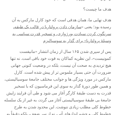
لنینیسم
هدف ما چیست؟
تروتسکیسم
استالینیسم
هدف نهایی ما، همان هدفی است که خود کارل مارکس به آن
رسیده بود؛ یعنی
«
سازمان دادن پرولتاریا در قالب یک طبقه،
آنارکو سندیکالیسم
سرنگون کردن سیادت بورژوازی، و تسخیر قدرت سیاسی به
آموزش مارکسیستی
وسیلۀ پرولتاریا
»
برای گذار به سوسیالیزم
اجتماعی
پس از سپری شدن ۱۶۵ سال از زمان انتشار
«
مانیفست
کمیته اقدام کارگری
کمونیست
»
، این نظریه کماکان به قوت خود باقی است
.
نه تنها
جوانان
هیچ تردیدی به صحت آن نیست، بلکه در وضعیت کنونی جهانی
زنان
ضرورت آن حتی بسیار ملموس تر از پیش شده است
.
کارل
مارکس در مورد ویژگی ها و جوانب مختلف جامعۀ سوسیالیستی،
ملیت ها
و همین طور دورۀ گذار به سوی این فرماسیون که با تسخیر
تاریخی
قدرت به دست طبقۀ کارگر آغاز می شود و طی آن فرایند زایش
شبکه همبستگی کارگری
جامعۀ بی طبقۀ سوسیالیستی آغاز می گردد، به غیر از یک سلسله
تحلیل
خطوط کلی مطلب زیادی ننوشت
.
این محدود شدن به طرح
خطوط کلی و چشم اندازهای آتی، نه از سر ضعف، بلکه دقیقاً به