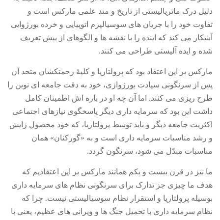
حاکمیت
دلیل درک ماتریالیستی از تاریخ و متد علمی مارکس است و
اصلاح طلبان
تفاوت خود را با جریان های سوسیالیزم اتوپیایی و خرده بورژوایی
ایران و غرب
آشکار می کند که اینده را با نقشه ها و الگوهای از پیش تعریف
شده و ایده آلیستی طراحی می کنند
.
اصول
حزب پیشتاز
مارکس بر این اعتقاد بود که پرولتاریا و کلیۀ زحمتکشان متحد آن
پس از سرنگونی سیادت بورژوازی، خود به دقت جامعه ای نوین را
برنامه انقلابی
طرح ریزی می کنند
.
اما آن چه او در باره اش اطمینان کامل
انقلاب کارگری
داشت این بود که سرمایه داری دیگر پاسخگوی نیازهای اجتماعی
سوسیالیسم
اکثریت جامعه دیگر و باید توسط پرولتاریا، که خود محصول زایش
امپریالیسم
و رشد مناسبات سرمایه داری است و به
«
گورکنان
»
همان
اتحاد مارکسیست ها
مناسبات مبدّل می شود، سرنگون گردد
.
انترناسیونالیسم
ما نیز در قرن بیست و یکم همانند مارکس بر این اعتقادیم که
خانه
هدف ما چیزی جز تدارک برای سرنگونی نظام های سرمایه داری
بوسیله پرولتاریا و استقرار نظام سوسیالیستی نیست
.
چرا که
English
نظام سرمایه داری با تحمیل جنگ ها و ویرانی های عظیم، یعنی با
هسته کارگران پيشتاز سوسياليست (خوزستان)