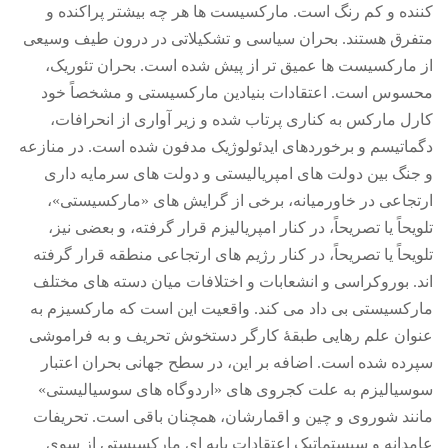
کننده و کم رنگ است
.
مارکسیست ها هر چه بیشتر پراکنده و
متفرق هستند
.
بحران سیاسی و تشکیلاتی در درون طیف وسیعی
از مارکسیست ها عمیق تر از پیش شده است
.
بحران تئوریک،
محسوس است
.
اعتقادات بنیادین مارکسیستی و مشخصاً خود
کارل مارکس به کناری پرتاب شده و زیر آواری از انحرافات،
دگماتیسم و برخوردهای ایدئولوژیک مدفون شده است
.
در منازعه
و جنگ بین دولت های امپریالیستی و دولت های سرمایه داری
ارتجاعی در خاورمیانه، برخی از گرایش های
«
مارکسیستی
»
،
تلویحاً یا تصریحاً، در کنار امپریالیزم قرار گرفته، و بعضی نیز،
تلویحاً یا تصریحاً، در کنار رژیم های ارتجاعی منطقه قرار گرفته
اند
.
بوروکراسی و انشعابات و اختلافات میان دسته های مختلف
مارکسیستی بی داد می کند
.
واقعیت این است که مارکسیزم به
عنوان علم رهایی طبقۀ کارگر دستخوش تحریف و به فراموشی
سپرده شده است
.
اضافه بر این، در سطح جهانی بحران اعتبار
سوسیالیزم به علت کجروی های
«
اردوگاه های سوسیالیستی
»
مانند شوروی و چین و اقمارشان، همچنان باقی است
.
تحریفات
عامدانه و سیستماتیکِ اعتقادات پایه ای مارکسیستی از سوی