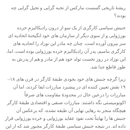
ریشۀ تاریخی گسست مارکس از نخبه گرایی و تخیل گرایی چه
بودند؟
جنبش سیاسی کارگری از یک سو از درون رادیکالیزمِ خرده
بورژوایی و از سوی دیگر از سازمان های خود انگیختۀ اتحادیه ای
سر بیرون آورده است
.
چنان چه مادر این نوزاد را اتحادیه های
کارگری بنامیم، پدر آن رادیکالیزم خرده بورژوایی بوده است
.
اما،
این نوزاد در روز نخست تولد خود هم از مادر و هم از پدرش به
طور قاطع جدا شد
.
زیرا گرچه جنبش های خود بخودی طبقۀ کارگر در قرن های ۱۸
–
۱۹ نقش تعیین کننده ای در پیشبرد مبارزات ایفا کردند، اما آن
مبارزات را درعین حال در محدودۀ مقاومت های صرفاً
اکونومیستی نگه داشتند
.
مبارزات صنفی و اقتصادی طبقۀ کارگر
هیچگاه منجر به رهایی نهایی آن طبقه نشده، که برعکس آن
جنبش ها را نهایتاً تحت نفوذ عقاید بورژوایی و خرده بورژوایی قرار
داده اند
.
در نتیجه جنبش سیاسی طبقۀ کارگر مجبور شد که از این