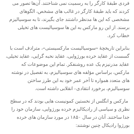
فردی طبقۀ کارگر را به رسمیت نمی شناختند
.
آن‌ها تصور می
کردند که باید طبقۀ کارگر در غالب های مشخص، الگوهای
مشخصی که این ها مدنظر داشتند جای بگیرند، تا به سوسیالیزم
برسند
.
از این رو مارکس به این ها سوسیالیست های تخیلی
خطاب کرد
.
بنابراین تاریخچۀ
«
سوسیالیست مارکسیستی
»
، مترادف است با
گسست از عقاید خرده بورژوایی، عقاید نخبه گرایی، عقاید تخیلی،
عقاید مدرنیزم یک عده روشنفکر
.
تمام این موضوعات که
مارکس، براساس مؤلفه های سوسیالیزم، به تفصیل در نوشته
های متعدد همواره تا آخر عمر خود به این طرز ساختن
سوسیالیزم، برخورد انتقادی
–
انقلابی داشته است
.
مارکس و انگلس از نخستین کمونیست هایی بودند که در سطح
نظری و سیاسی از رادیکالیزم خرده بورژوایی، سازمان خود را
جدا ساختند
.
آنان در سال ۱۸۵۰ در مورد سازمان های خرده
بورژوا رادیکال چنین نوشتند
: