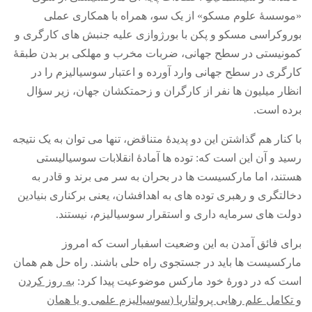
«
موسسۀ علوم مسکو
»
از یک سو، همراه با همکاری عملی
بوروکراسی مسکو و پکن با بورژوازی علیه جنبش های کارگری و
کمونیستی در سطح جهانی، ضربات مخرب و مهلکی بر بدن طبقۀ
کارگری در سطح جهانی وارد آورده و اعتبار سوسیالیزم را در
انظار میلیون ها نفر از کارگران و زحمتکشان جهان، زیر سؤال
برده است
.
با کنار هم گذاشتن این دو پدیدۀ متناقض، تنها می توان به یک نتیجه
رسید و آن این است که
:
توده ها آمادۀ انقلابات سوسیالیستی
هستند، اما مارکسیست ها در بحران به سر می برند و قادر به
دخالتگری و رهبری توده های به اهدافشان، یعنی برکناری بنیادین
دولت های سرمایه داری و استقرار سوسیالیزم، نیستند
.
برای فائق آمدن به این وضعیت اسفبار است که امروز
مارکسیست ها باید در جستجوی راه حلی باشند
.
راه حل هم همان
است که در دورۀ خود مارکس موضوعیت پیدا کرد
:
به روز کردن
و تکامل علم رهایی پرولتاریا
(
سوسیالیزم علمی و یا همان