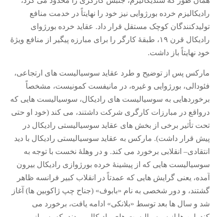
همان طور که سندیکالیزم، جنبش کارگری را محدود می کرد،
رادیکالیزم خرده بورژوایی نیز خود را نهایتاً در خدمت منافع
تولیدکنندگان کوچک مستقل قرار داد
.
عقاید خرده بورژوای
رادیکال قرن ۱۹، طبقۀ کارگر را برای مبارزه پیگیر از منافع ویژۀ
خود نهایتاً باز داشت
.
مارکس پس از توضیح و طرد عقاید سوسیالیست های ارتجاعی،
فئودالی، بورژوایی و غیره، در مانیفست کمونیست، مشخصاً
برخوردهایی به سوسیالیست های رادیکال، سوسیالیست هایی که
درواقع در مبارزات کارگری شرکت داشتند، می کند
(
خود او حتی
تحت تأثیر برخی از بخش های عقاید سوسیالیستی رادیکال در
پیش قرار داشت
).
مارکس به عقاید سوسیالیستی رادیکال با دید
انتقادی
–
انقلابی برخورد می کند
.
و در وهلۀ نخست با توجه به
سوسیالیست هایی که از پیشینۀ خرده بورژوازی رادیکال بیرون
آمده، یعنی گرایش هایی که عمدتاً در انقلاب کبیر فرانسه ظاهر
گشتند، و دور شخصی به نام
«
بابوف
» (
جناح چپ ژاکوبین ها
)
آغاز
شد و سال ها بعد توسط
«
بلانکی
»
ادامه یافت، برخورد می
کند
.
این ها از سوسیالیست های رادیکالی بودند، که پس از