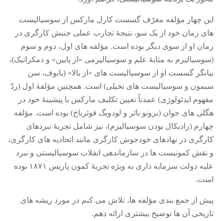
این چهار مؤلفه معرّف گسست کارل مارکس از سوسیالیست
های زمان خود از یک سو، نتیجۀ تجارب عملی جنبش کارگری در
زمان او از سوی دیگر بوده است
.
مؤلفه های اول، دوم و سوم
(
سوسیالیزم به مثابۀ علم و سوسیالیزمی
«
از پایین
»
و دمکراتیک
)
،
بیانگر گسست او از سوسیالیست های
«
از بالا
» (
بابوف، سن
سیمون و سوسیالیست های تخیلی
)
است
.
همچنین مؤلفۀ اول
(
ردّ
مفهوم ایدئولوژی
)
عمدتاً تعیین تکلیف مارکس با پیشینۀ خود در
هگلی های جوان
(
برونو بائر و لودویگ فوئرباخ
)
بوده است
.
مؤلفه
چهارم
(
رادیکال بودن سوسیالیزم
)
، نیز شامل تجربۀ نبردهای
کارگری در نهادهای خودجوش کارگری مانند اتحادیه های کارگری،
و نقش کمونیست ها در سازماندهی انقلاب سوسیالیستی و نبرد
علیه دولت سرمایه داری به ویژه تجربۀ کمون پاریس ۱۸۷۱ بوده
است
.
پیش از جمع بندی مؤلفه ها، تلاش می کنم در مورد ریشه های
تاریخی آن ها توضیح بیشتری ارائه دهم
.