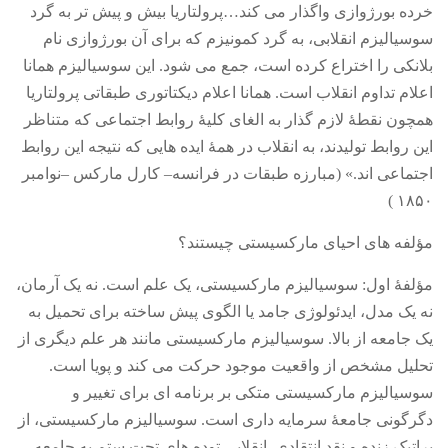
خرده بورژوازی واگذار می کند…پرولتاریا بیش و پیش تر به گرد
سوسیالیزم انقلابی، به گرد کمونیزم که برای آن بورژوازی نام
بلانکی را اختراع کرده است، جمع می شود
.
این سوسیالیزم همانا
اعلام تداوم انقلاب است
.
همانا اعلام دیکتاتوری طبقاتی پرولتاریا
همچون نقطۀ لازم گذار به الغای کلیۀ روابط اجتماعی که متناظر
این روابط تولیدند، به انقلاب در همۀ ایده هایی که نتیجه این روابط
اجتماعی اند
.» (
مبارزه طبقات در فرانسه
–
کارل مارکس
–
نوامبر
)
۱۸۵۰
مؤلفه های احیای مارکسیستی چیستند؟
مؤلفۀ اول
:
سوسیالیزم مارکسیستی، یک علم است
.
نه یک آرمان،
نه یک مدل، ایدئولوژی جامد یا الگوی پیش ساخته برای تحمیل به
یک جامعه از بالا
.
سوسیالیزم مارکسیستی مانند هر علم دیگری از
تحلیل مشخص از واقعیت موجود حرکت می کند و پویا است
.
سوسیالیزم مارکسیستی متکی بر برنامه ای برای تغییر و
دگرگونی جامعۀ سرمایه داری است
.
سوسیالیزم مارکسیستی، از
پراتیک زنده و نقد انتقادی
–
انقلابی توده های تحت ستم به جامعه