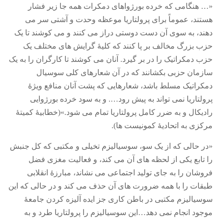
«…
هنگامی که خرده بورژواهای دمکرات همه جا زیر فشار
هستند، عموماً برای پرولتاریا موعظه وحدت و آشتی سر می
دهند، به سوی آن دست دوستی دراز می کنند و می کوشند تا یک
حزب بزرگ مخالف بر پا کنند که کلیۀ گرایش های مختلف یک
حزب دمکراتیک را در بر گیرد
.
آنان می کوشند تا کارگران را به یک
سازمان حزبی بکشانند که در آن شعارهای کلی سوسیال
دمکراتیک مسلط باشد، شعارهایی که پشت آنان منافع ویژۀ
پرولتاریا نمی تواند به پیش رود…
.
و به سود خرده بورژوایی
رادیکال و به ضرر کامل پرولتاریا تمام می شود
.»(
خطابیۀ کمیتۀ
مرکزی به اتحادیۀ کمونیست ها
).
«
در حالی که از یک سو، سوسیالیزم تخیلی و مکتبی که کل جنبش
را تابع یکی از لحظه های آن می کند، و فعالیت مغزی فضل
فروشان را به جای تولید اجتماعی می نشاند، مبارزۀ انقلابی
طبقات را با همه ضرورت های آن حذف می کند و در حالی که این
سوسیالیزم مکتبی در باطن کاری جز ایده آلیزه کردن جامعۀ
موجود انجام نمی دهد…این سوسیالیزم را پرولتاریا طرد و به