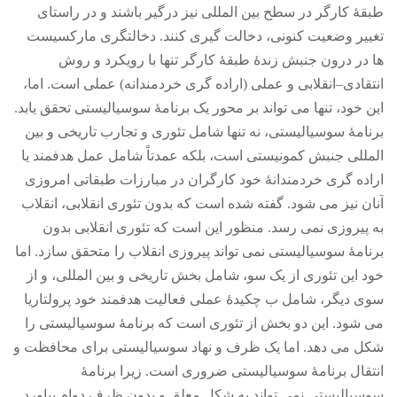
طبقۀ کارگر در سطح بین المللی نیز درگیر باشند و در راستای
تغییر وضعیت کنونی، دخالت گیری کنند
.
دخالتگری مارکسیست
ها در درون جنبش زندۀ طبقۀ کارگر تنها با رویکرد و روش
انتقادی
–
انقلابی و عملی
(
اراده گری خردمندانه
)
عملی است
.
اما،
این خود، تنها می تواند بر محور یک برنامۀ سوسیالیستی تحقق یابد
.
برنامۀ سوسیالیستی، نه تنها شامل تئوری و تجارب تاریخی و بین
المللی جنبش کمونیستی است، بلکه عمدتاً شامل عمل هدفمند یا
اراده گری خردمندانۀ خود کارگران در مبارزات طبقاتی امروزی
آنان نیز می شود
.
گفته شده است که بدون تئوری انقلابی، انقلاب
به پیروزی نمی رسد
.
منظور این است که تئوری انقلابی بدون
برنامۀ سوسیالیستی نمی تواند پیروزی انقلاب را متحقق سازد
.
اما
خود این تئوری از یک سو، شامل بخش تاریخی و بین المللی، و از
سوی دیگر، شامل ب چکیدۀ عملی فعالیت هدفمند خود پرولتاریا
می شود
.
این دو بخش از تئوری است که برنامۀ سوسیالیستی را
شکل می دهد
.
اما یک ظرف و نهاد سوسیالیستی برای محافظت و
انتقال برنامۀ سوسیالیستی ضروری است
.
زیرا برنامۀ
سوسیالیستی نمی تواند به شکل معلق و بدون ظرف دوام بیاورد