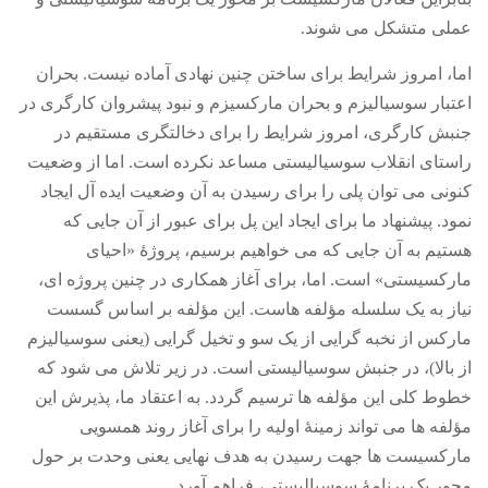
عملی متشکل می شوند
.
اما، امروز شرایط برای ساختن چنین نهادی آماده نیست
.
بحران
اعتبار سوسیالیزم و بحران مارکسیزم و نبود پیشروان کارگری در
جنبش کارگری، امروز شرایط را برای دخالتگری مستقیم در
راستای انقلاب سوسیالیستی مساعد نکرده است
.
اما از وضعیت
کنونی می توان پلی را برای رسیدن به آن وضعیت ایده آل ایجاد
نمود
.
پیشنهاد ما برای ایجاد این پل برای عبور از آن جایی که
هستیم به آن جایی که می خواهیم برسیم، پروژۀ
«
احیای
مارکسیستی
»
است
.
اما، برای آغاز همکاری در چنین پروژه ای،
نیاز به یک سلسله مؤلفه هاست
.
این مؤلفه بر اساس گسست
مارکس از نخبه گرایی از یک سو و تخیل گرایی
(
یعنی سوسیالیزم
از بالا
)
، در جنبش سوسیالیستی است
.
در زیر تلاش می شود که
خطوط کلی این مؤلفه ها ترسیم گردد
.
به اعتقاد ما، پذیرش این
مؤلفه ها می تواند زمینۀ اولیه را برای آغاز روند همسویی
مارکسیست ها جهت رسیدن به هدف نهایی یعنی وحدت بر حول
محور یک برنامۀ سوسیالیستی، فراهم آورد
.